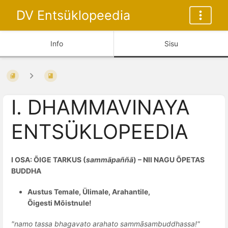
DV Entsüklopeedia
Info
Sisu
I. DHAMMAVINAYA
ENTSÜKLOPEEDIA
I OSA: ÕIGE TARKUS (
sammāpaññā
) – NII NAGU ÕPETAS
BUDDHA
Austus Temale, Ülimale, Arahantile,
Õigesti Mõistnule!
"namo tassa bhagavato arahato sammāsambuddhassa!"