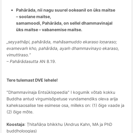
Pahārāda, nii nagu suurel ookeanil on üks maitse
– soolane maitse,
samamoodi, Pahārāda, on sellel dhammavinajal
üks maitse – vabanemise maitse.
„seyyathāpi, pahārāda, mahāsamuddo ekaraso loṇaraso;
evamevaṁ kho, pahārāda, ayaṁ dhammavinayo ekaraso,
vimuttiraso.“
– Pahārādasutta
AN 8.19.
Tere tulemast DVE lehele!
"Dhammavinaja Entsüklopeedia" I kogumik võtab kokku
Buddha antud virgumisõpetuse vundamendiks oleva arija
kaheksaosalise tee esimese osa, milleks on: (1) õige vaade ja
(2) õige mõte.
Koostaja
: Ṭhitañāṇa bhikkhu (Andrus Kahn, MA ja PhD
buddholoogias)