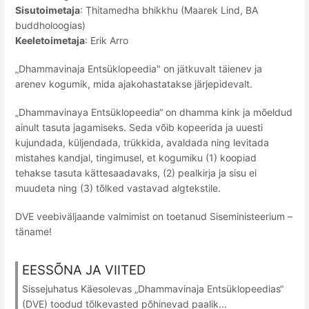
Sisutoimetaja
: Ṭhitamedha bhikkhu (Maarek Lind, BA
buddholoogias)
Keeletoimetaja
: Erik Arro
„Dhammavinaja Entsüklopeedia" on jätkuvalt täienev ja
arenev kogumik, mida ajakohastatakse järjepidevalt.
„Dhammavinaya Entsüklopeedia“ on dhamma kink ja mõeldud
ainult tasuta jagamiseks. Seda võib kopeerida ja uuesti
kujundada, küljendada, trükkida, avaldada ning levitada
mistahes kandjal, tingimusel, et kogumiku (1) koopiad
tehakse tasuta kättesaadavaks, (2) pealkirja ja sisu ei
muudeta ning (3) tõlked vastavad algtekstile.
DVE veebiväljaande valmimist on toetanud Siseministeerium –
täname!
EESSÕNA JA VIITED
Sissejuhatus Käesolevas „Dhammavinaja Entsüklopeedias“
(DVE) toodud tõlkevasted põhinevad paalik...