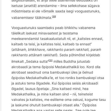
selgesõnaliselt, et arija teele sisenemise eelduseks on
isetuse (
anattā
) arendamine – ilma sellekohase sügava
mõistmiseta ei ole võimalik saada isegi vooguastunuks,
vabanemisesr tääkimata
.
[30]
Vooguastunuks saamiseks peab bhikkhu vabanema
täielikult isekast minavaatest ja teostama
meelearendamist tasakaalustatult nii, et „kaitstes ennast,
kaitseb ta teisi, ja kaitstes teisi, kaitseb ta ennast“
(
att
ānaṁ, bhikkhave, rakkhanto paraṁ
rakkhati, para
ṁ
rakkhanto att
ānaṁ rakkhatī
). Seda põhimõtet kirjeldab
ilmekalt „Sedaka sutta“
milles Buddha jutustab
[31]
akrobaadi ja tema õpipoisi Medakathalikā loo.
Kord olla
akrobaat
seadnud
oma bambu
skepi üles ja öelnud
õpipois
s Medakathalika’le, et too roniks bambuskepi otsa
ja astuks tema
õlgadele. Kui õ
pipoiss seisis akrobaadi
õ
lgadel, lausus
õ
petaja: „Sina kaitsed mind, hea
Medakathalika, ja mina kaitsen sind – nii, teineteist
valvates ja kaitstes, me esitleme oma oskusi, kogume tasu
ja laskume ohutult bambuskepi otsast alla.“ Õ
pipoiss
Medakathalika aga vastas selle peale:
„See pole tee,