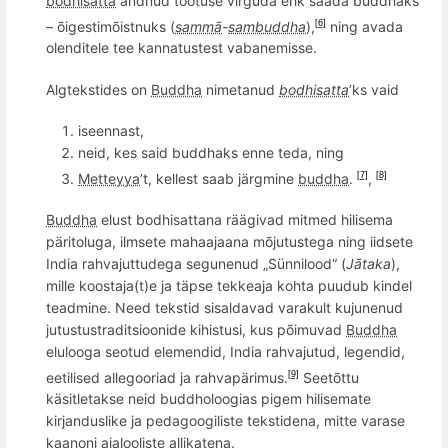
bodhisatta
andnud t
õ
otuse virguda ehk saada buddhaks
–
õ
igestim
õ
istnuks (
sammā
-
sambuddha
),
ning avada
[6]
olenditele tee kannatustest vabanemisse
.
Algtekstides on
Buddha
nimetanud
bodhisatta
’ks vaid
iseennast,
neid, kes said buddhaks enne teda, ning
Metteyya
’t,
kellest saab järgmine
buddha
.
,
[7]
[8]
Buddha
elust bodhisattana räägivad mitmed hilisema
päritoluga, ilmsete mahaajaana m
õ
jutustega ning iidsete
India rahvajuttudega segunenud „Sünnilood“ (
Jātaka
),
mille koostaja(t)e ja täpse tekkeaja kohta puudub kindel
teadmine.
Need tekstid sisaldavad varakult kujunenud
jutustustraditsioonide kihistusi, kus põimuvad
Buddha
elulooga seotud elemendid, India rahvajutud, legendid,
eetilised allegooriad ja rahvapärimus.
Seetõttu
[9]
käsitletakse neid buddholoogias pigem hilisemate
kirjanduslike ja pedagoogiliste tekstidena, mitte varase
kaanoni ajalooliste allikatena.