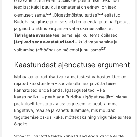
omavahelist suhet eri puuliikide põletamisel tekkinud
leegiga: kuigi puu kui algmaterjal on erinev, on leek
olemuselt sama
.
„Õigestimõistnu suttas“
esitatud
[25]
[26]
Buddha selgituse järgi seisneb tema enda ja tema õpetust
järginud bhikkhu virgumise vahe üksnes selles, et
Tathāgata avastas tee
, samal ajal kui tema õpilased
järgivad seda avastatud teed
– kuid vabanemine ja
vaibumine (
nibbāna
) on mõlemal juhul sama
[27]
Kaastundest ajendatuse argument
Mahaajaana bodhisattva kannatustest vabastav idee on
rajatud kaastundele – soovile olla hea ja võtta teise
kannatused enda kanda.
Igasugusel teol – ka
kaastundlikul – peab aga Buddha algõpetuse järgi olema
praktiliselt teostatav alus: tegutsemine peab andma
kogetava, reaalse ja vahetu tulemuse, mis muudab
tegutsemise oskuslikuks, mõttekaks ning virgumise suhtes
õigeks.
Soov või iha võtta teiste kannatused enda kanda ei ole