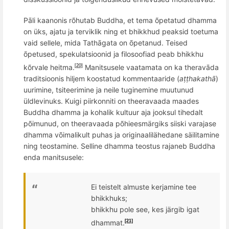
Pāli kaanonis rõhutab Buddha, et tema õpetatud dhamma
on üks, ajatu ja terviklik ning et bhikkhud peaksid toetuma
vaid sellele, mida Tathāgata on õpetanud.
Teised
õpetused, spekulatsioonid ja filosoofiad peab bhikkhu
kõrvale heitma.
Manitsusele vaatamata
on ka theravāda
[20]
traditsioonis hiljem koostatud kommentaaride (
aṭṭhakathā
)
uurimine, tsiteerimine ja neile tuginemine muutunud
üldlevinuks. Kuigi piirkonniti on theeravaada maades
Buddha dhamma ja kohalik kultuur aja jooksul tihedalt
põimunud, on theeravaada põhieesmärgiks siiski varajase
dhamma võimalikult puhas ja originaalilähedane säilitamine
ning teostamine. Selline dhamma teostus rajaneb Buddha
enda manitsusele:
Ei teistelt almuste kerjamine tee
bhikkhuks;
bhikkhu pole see, kes järgib igat
dhammat.
[21]