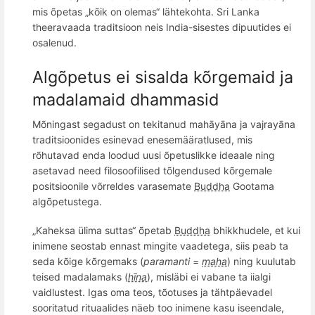
mis
õ
petas
„k
õ
ik on olemas“ lähtekohta
. Sri Lanka
theeravaa
da traditsioon neis India-sisestes dipuutides ei
osalenud.
Algõpetus ei sisalda kõrgemaid ja
madalamaid dhammasid
Mõningast segadust on tekitanud mahāyāna ja vajrayāna
traditsioonides esinevad enesemääratlused, mis
rõhutavad enda loodud uusi õpetuslikke ideaale ning
asetavad need filosoofilised tõlgendused kõrgemale
positsioonile võrreldes varasemate
Buddha
Gootama
algõpetustega.
„Kaheksa ülima suttas“
õpetab
Buddha
bhikkhudele, et k
ui
inime
ne seostab ennast mingite vaadetega, siis peab ta
seda kõige kõrgemaks (
paramanti
=
maha
) ning kuulutab
teised madalamaks (
hīna
), misläbi ei vabane ta iialgi
vaidlustest. Igas oma
teos, t
õ
otuses ja tä
htp
äevadel
sooritatud rituaalides näeb too inimene kasu iseendale,