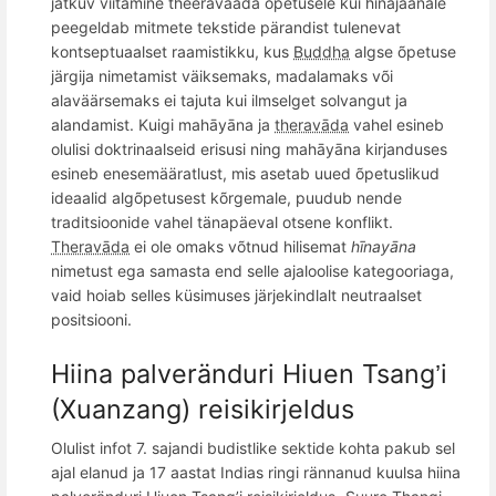
jätkuv
viitamine theeravaada
õ
petusele kui hinajaanale
peegeldab mitmete tekstide pärandist tulenevat
kontseptuaalset raamistikku
, kus
Buddha
algse õpetuse
järgija nimetamist väiksemaks, madalamaks v
õ
i
alaväärsemaks ei tajuta kui ilmselget solvangut ja
alandamist. Kuigi mahāyāna ja
theravāda
vahel esineb
olulisi doktrinaalseid erisusi ning mahāyāna kirjanduses
esineb enesemääratlust, mis asetab uued õpetuslikud
ideaalid algõpetusest kõrgemale, puudub nende
traditsioonide vahel tänapäeval otsene konflikt.
Theravāda
ei ole omaks võtnud hilisemat
hīnayāna
nimetust ega samasta end selle ajaloolise kategooriaga,
vaid hoiab selles küsimuses järjekindlalt neutraalset
positsiooni.
Hiina palverä
nduri Hiuen Tsang
i
’
(Xuanzang)
reisikirjeldus
Olulist infot 7. sajandi budistlike sektide kohta pakub sel
ajal elanud ja 17 aastat Indias ringi rännanud kuulsa hiina