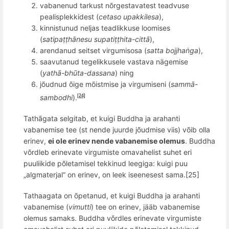
vabanenud tarkust nõrgestavatest teadvuse
pealisplekkidest (
cetaso upakkilesa
),
kinnistunud neljas teadlikkuse loomises
(
satipaṭṭhānesu supatiṭṭhita-cittā
),
arendanud seitset virgumisosa (
satta bojjhaṅga
),
saavutanud tegelikkusele vastava nägemise
(
yathā-bhūta-dassana
) ning
jõudnud õige mõistmise ja virgumiseni (
sammā-
sambodhi
)
.
[24]
Tathāgata selgitab, et kuigi Buddha ja arahanti
vabanemise tee (st nende juurde jõudmise viis) võib olla
erinev,
ei ole erinev nende vabanemise olemus
. Buddha
võrdleb erinevate virgumiste omavahelist suhet eri
puuliikide põletamisel tekkinud leegiga: kuigi puu
„algmaterjal“ on erinev, on leek iseenesest sama.[25]
Tathaagata
on õpetanud, et kuigi Buddha ja arahanti
vabanemise (
vimutti
) tee on erinev, jääb vabanemise
olemus samaks
. Buddha võrdles erinevate virgumiste