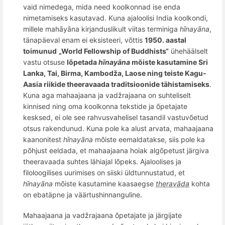
vaid nimedega, mida need koolkonnad ise enda
nimetamiseks kasutavad.
Kuna ajaloolisi India koolkondi,
millele mahāyāna kirjanduslikult viitas terminiga
hīnayāna
,
tänapäeval enam ei eksisteeri, võttis
1950. aastal
toimunud
„World Fellowship of Buddhists“
ühehäälselt
vastu otsuse
lõpetada
hīnayāna
mõiste kasutamine Sri
Lanka, Tai, Birma, Kambodža, Laose ning teiste Kagu-
Aasia riikide theeravaada traditsioonide tähistamiseks
.
Kuna aga mahaajaana ja vadžrajaana on suhteliselt
kinnised ning oma koolkonna tekstide ja õpetajate
kesksed, ei ole see rahvusvahelisel tasandil vastuvõetud
otsus rakendunud
. Kuna pole ka alust arvata, mahaajaana
kaanonitest
hīnayāna
mõiste eemaldatakse, siis pole ka
põhjust eeldada, et mahaajaana hoiak algõpetust järgiva
theeravaada suhtes lähiajal lõpeks.
Ajaloolises ja
filoloogilises uurimises on siiski üldtunnustatud, et
hīnayāna
mõiste kasutamine kaasaegse
theravāda
kohta
on ebatäpne ja väärtushinnanguline.
Mahaajaana ja vadžrajaana õpetajate ja järgijate