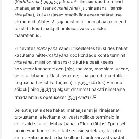
(
Saddharma
Puṇḍarīka
Sūtra
)
ilmusid uued
terminid
[1]
„mahaajaana“ (sansk
mahāyāna
) ja „hinajaana“ (sansk
hīnayāna
), kui varajased
mahāyāna
enesemääratluse
elemendid.
Alates 2. sajandist m.a.j on mahaajaana end
tekstide kaudu selgelt eraldiseisvaks vooluks
määratlenud.
Erinevates
mahāyāna
sanskritikeelsetes tekstides hakati
kasutama mitte-
mahāyāna
koolkondade kohta terminit
hīnayāna
, millel on nii sanskriti kui ka paali keeles
halvustav konnotatsioon [
hīna
(halvem, madal
am; vaene,
õ
nnetu; labane, p
õ
lastusväärne; ilma jäetud, puudulik –
tegusõ
na tüvest ha t
õ
rjuma) +
yāna
(sõiduk) =
madal
s
õ
iduk] ning
Buddha
algset dhammat hakati nimetama
"madalamaks õpetuseks" (
hīna
-v
āda
) .
[2]
Sellest ajast alates hakati mahaajaanat ja hinajaanat
tutvustama ja levitama kui vastandlikke termineid ja
erinevaid suundi.
Mahaajaana „kõik on tühjus“
õ
petusel
p
õ
hinevad koolkonnad kritiseerisid selleks ajaks juba
ammu väljasurnud
India koolkondi, eriti
sarvastivaadat,