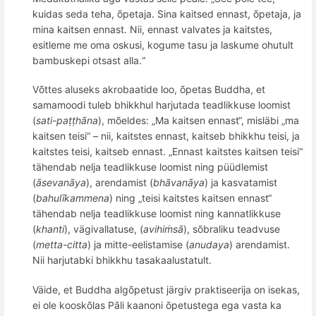
kuidas seda teha,
õ
petaja. Sina kaitsed ennast,
õ
petaja, ja
mina kaitsen ennast. Nii, ennast valvates ja kaitstes,
esitleme me oma oskusi, kogume tasu ja laskume ohutult
bambuskepi otsast alla.“
V
õ
ttes aluseks akrobaatide loo,
õ
petas Buddha, et
samamoodi tuleb bhikkhul harjutada teadlikkuse loomist
(
sati-pa
ṭṭhāna
), m
õ
eldes:
„Ma kaitsen ennast“, misläbi „ma
kaitsen teisi“ – nii, kaitstes ennast, kaitseb bhikkhu teisi, ja
kaitstes teisi, kaitseb ennast. „Ennast kaitstes kaitsen teisi“
tähendab nelja teadlikkuse loomist
ning p
üüdlemist
(
āsevanāya
), arendamist (
bh
ā
van
āya
) ja kasvatamist
(
bahulī
kammena
) ning
„teisi kaitstes kaitsen ennast“
tähendab nelja teadlikkuse loomist ning kannatlikkuse
(
khanti
), vä
givallatuse, (
avihiṁsā
), s
õ
braliku teadvuse
(
metta-citta
) ja mitte-eelistamise (
anudaya
) arendamist.
Nii harjutabki bhikkhu tasakaalustatult.
Väide, et Buddha algõpetust järgiv praktiseerija on isekas,
ei ole kooskõlas Pāli kaanoni õpetustega ega vasta ka