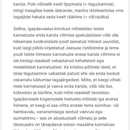
kanda. Pole võimalik keelt õppimata (= tegu/
kamma
),
mingi maagilise keele ülekande, mantra retsiteerimise vms
tagajärjel hakata seda keelt rääkima (= vili/
vipāka
).
Selline, igapäevaelus kinnitust mitteleidev teiste
kannatuste enda kanda võtmise spekulatsioon võib olla
hilisemate koolkondade poolt laenatud mõnest usundist,
kuid isegi piiblis kirjeldatud Jeesuse ristilöömine ja tema
poolt teiste inimeste kannatuste enese kanda v
õ
tmine ei
ole kedagi
reaalselt vabastanud
kehalistest ega
meelelistest kannatustest.
Ka kristlus
põhineb ideel, et
teise tegutsemine vabastab patust ehk siis enda loodud
oskamatu käitumise tagajärgedest. M
õ
te, et keegi v
õ
tab
meie kannatused ja vaeva enda kanda, v
õ
ib olla ilus,
kütkestav ja lüüriline, kuid mitte reaalselt teostatav.
Igapäevasele
kogemusele toetudes m
õ
istab iga arukas
inimene, et keegi ei saa v
õ
tta endale
tema sünnitus- või
hambavalu, vananemisega seotud vaevusi ega
surmahirmu – see on absoluutselt v
õ
imatu ja selle
t
õ
estuseks on tänapä
eval
esinev massiline kannatuse