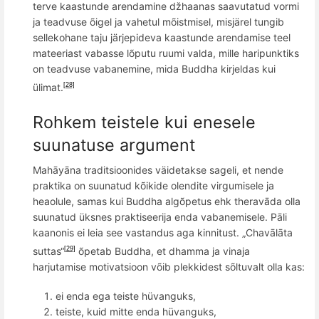
terve kaastunde arendamine džhaanas saavutatud vormi
ja teadvuse õigel ja vahetul mõistmisel, misjärel tungib
sellekohane taju järjepideva kaastunde arendamise teel
mateeriast vabasse lõputu ruumi valda, mille haripunktiks
on teadvuse vabanemine, mida Buddha kirjeldas kui
ülimat.
[28]
Rohkem teistele kui enesele
suunatuse argument
Mahāyāna traditsioonides väidetakse sageli, et nende
praktika on suunatud kõikide olendite virgumisele ja
heaolule, samas kui Buddha algõpetus ehk theravāda olla
suunatud üksnes praktiseerija enda vabanemisele. Pāli
kaanonis ei leia see vastandus aga kinnitust. „Chavālāta
suttas“
õpetab Buddha, et dhamma ja vinaja
[29]
harjutamise motivatsioon võib plekkidest sõltuvalt olla kas:
ei enda ega teiste hüvanguks,
teiste, kuid mitte enda hüvanguks,