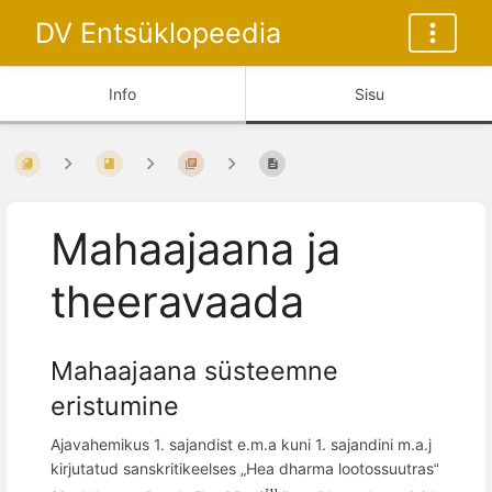
DV Entsüklopeedia
Info
Sisu
Mahaajaana ja
theeravaada
Mahaajaana süsteemne
eristumine
Ajavahemikus 1. sajandist e.m.a kuni 1. sajandini m.a.j
kirjutatud sanskritikeelses „Hea dharma lootossuutras
“