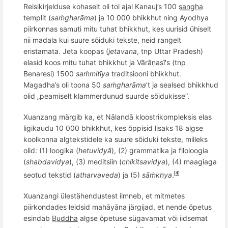
Reisikirjelduse kohaselt oli tol ajal Kanauj’s 100
sangha
templit
(
saṁgharāma
) ja 10 000 bhikkhut ning Ayodhya
piirkonnas samuti mitu tuhat bhikkhut, kes uurisid ühiselt
nii madala kui suure s
õ
iduki tekste,
neid rangelt
eristamata
. Jeta
koopas (
jetavana
, tnp
Uttar Pradesh
)
elas
id koos mitu tuhat bhikkhut ja Vārāṇasī's (tnp
Benaresi) 1500
saṁ
mit
īya
traditsiooni
bhikkhut.
Magadha
’s oli toona 50
saṁgharāma
’t ja sealsed bhikkhud
olid „peamiselt klammerdunud suurde s
õ
idukisse“.
Xuanzang märgib ka, et Nālandā kloostrikompleksis elas
ligikaudu 10 000 bhikkhut, kes
õ
ppisid lisaks 18 algse
koolkonna algtekstidele ka suure s
õ
iduki tekste, milleks
olid: (1) loogika (
hetuvidyā
), (2) grammatika ja filoloogia
(
shabdavidya
), (3) meditsiin (
chikitsavidya
), (4)
maagiaga
seotud tekstid
(
atharvaveda
) ja (5)
sāṁkhya
.
[4]
Xuanzangi ülestähendustest ilmneb, et mitmetes
piirkondades leidsid mahāyāna järgijad, et nende õpetus
esindab
Buddha
algse õpetuse sügavamat või iidsemat