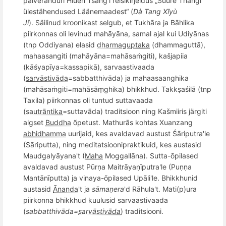
palverä
nduri Hiuen Tsang
’i reisikirjeldus „Suure Thangi
ülestähendused Läänemaadest“ (
Dà Tang Xīy
ù
Jì
).
Säilinud kroonikast selgub, et Tukhāra ja Bāhlika
piirkonnas oli levinud mahāyāna, samal ajal kui Udiyānas
(tnp Oddiyana) elasid
dharmaguptaka
(dhammaguttā),
mahaasangiti (mahāyāna=mahāsaṁgiti), kašjapiia
(kāśyapīya=kassapikā), sarvaastivaada
(
sarvāstivāda
=sabbatthivāda) ja mahaasaanghika
(mahāsaṁgiti=mahāsāṃghika) bhikkhud. Takkṣaśilā (tnp
Taxila) piirkonnas oli tuntud suttavaada
(
sautrāntika
=suttavāda) traditsioon ning Kašmiiris järgiti
algset
Buddha
õpetust.
Mathurās kohtas Xuanzang
abhidhamma
uurijaid, kes avaldavad austust Śāriputra'le
(Sāriputta), ning meditatsioonipraktikuid, kes austasid
Maudgalyāyana't (
Maha
Moggallāna).
Sutta-õpilased
avaldavad austust Pūrṇa Maitrāyaṇīputra'le (Puṇṇa
Mantānīputta) ja vinaya-õpilased Upāli'le. Bhikkhunid
austasid
Ānanda
't ja
sāmaṇera
'd Rāhula't. Mati(p)ura
piirkonna bhikkhud kuulusid sarvaastivaada
(
s
abbatthiv
āda=
sarvāstivāda
) traditsiooni.