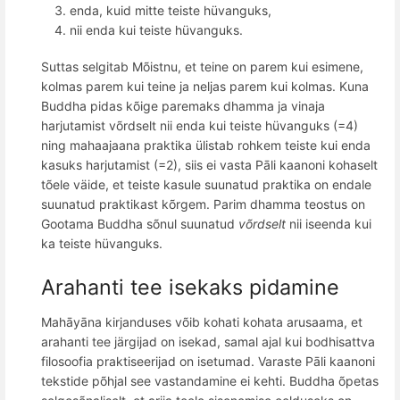
enda, kuid mitte teiste hüvanguks,
nii enda kui teiste hüvanguks.
Suttas selgitab Mõistnu, et teine on parem kui esimene,
kolmas parem kui teine ja neljas parem kui kolmas. Kuna
Buddha pidas kõige paremaks dhamma ja vinaja
harjutamist võrdselt nii enda kui teiste hüvanguks (=4)
ning mahaajaana praktika ülistab rohkem teiste kui enda
kasuks harjutamist (=2), siis ei vasta Pāli kaanoni kohaselt
tõele väide, et teiste kasule suunatud praktika on endale
suunatud praktikast kõrgem. Parim dhamma teostus on
Gootama Buddha sõnul suunatud
v
õ
rdselt
nii iseenda kui
ka teiste hüvanguks.
Arahanti tee isekaks pidamine
Mahāyāna kirjanduses võib kohati kohata arusaama, et
arahanti tee järgijad on isekad, samal ajal kui bodhisattva
filosoofia praktiseerijad on isetumad. Varaste Pāli kaanoni
tekstide põhjal see vastandamine ei kehti. Buddha õpetas