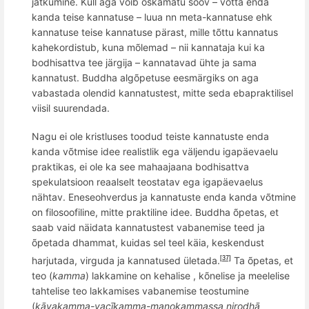
jätkumine. Küll aga v
õ
ib oskamatu soov – võtta enda
kanda teise kannatuse – luua nn meta-kannatuse ehk
kannatuse teise kannatuse pärast, mille tõttu kannatus
kahekordistub, kuna m
õ
lemad
– nii kannataja kui ka
bodhisattva tee järgija – kannatavad ü
hte
ja sama
kannatust. Buddha alg
õ
petuse eesmärgiks on aga
vabastada olendid kannatustest, mitte seda ebapraktilisel
viisil suurendada.
Nagu ei ole kristluses toodud teiste kannatuste enda
kanda v
õ
tmise idee realistlik ega väljendu igapäevaelu
praktikas, ei ole ka see mahaajaana bodhisattva
spekulatsioon reaalselt teostatav ega igapäevaelus
nähtav. Eneseohverdus ja kannatuste enda kanda v
õ
tmine
on filosoofiline, mitte praktiline idee. Buddha õpetas, et
saab vaid nä
idata
kannatustest vabanemise
teed
ja
õpetada dhammat, kuidas sel
teel
käia, keskendust
harjutada, virguda ja kannatused ületada.
Ta õpetas, et
[37]
teo (
kamma
) lakkamine on kehalise , kõnelise ja meelelise
tahtelise teo lakkamises vabanemise teostumine
(
kāyakamma-vacī
kamma
-manokammassa nirodhā