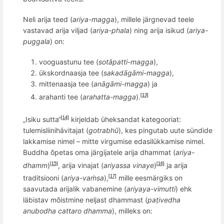
Neli arija teed (
ariya-magga
), millele järgnevad teele
vastavad arija viljad (
ariya-phala
) ning arija isikud (
ariya-
puggala
) on:
vooguastunu tee (
sot
ā
patti-magga
),
ükskordnaasja tee (
sakadāgā
mi-magga
),
mittenaasja tee (
anāgā
mi-magga
) ja
arahanti tee (
arahatta-magga
).
[13]
„Isiku sutta“
kirjeldab üheksandat kategooriat:
[14]
tulemisliinihävitajat (
gotrabh
ū
), kes pingutab uute sündide
lakkamise nimel – mitte virgumise edasilükkamise nimel.
Buddha õpetas oma järgijatele arija dhammat (
ariya-
dhamm
)
, arija vinajat (
ariyassa vinaye
)
ja arija
[15]
[16]
traditsiooni (
ariya-vaṁsa
),
mille eesmärgiks on
[17]
saavutada arijalik vabanemine (
ariyaya-vimutti
) ehk
läbistav m
õ
istmine neljast dhammast (
paṭ
ivedha
anubodha cattaro dhamma
), milleks on: