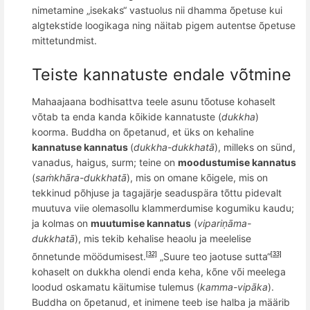
nimetamine „isekaks“ vastuolus nii dhamma õpetuse kui
algtekstide loogikaga ning näitab pigem autentse õpetuse
mittetundmist.
Teiste kannatuste endale võtmine
Mahaajaana bodhisattva teele asunu t
õ
otuse kohaselt
v
õ
tab ta enda kanda k
õ
ikide kannatuste (
dukkha
)
koorma.
Buddha on õpetanud, et üks on kehaline
kannatuse kannatus
(
dukkha
-
dukkhat
ā
), milleks on sünd,
vanadus, haigus, surm; teine on
moodustumise kannatus
(
saṁkhāra-
dukkhat
ā
), mis on omane kõigele, mis on
tekkinud põhjuse ja tagajärje seaduspära tõttu pidevalt
muutuva viie olemasollu klammerdumise kogumiku kaudu;
ja kolmas on
muutumise kannatus
(
vipariṇāma-
dukkhat
ā
), mis tekib kehalise heaolu ja meelelise
õnnetunde möödumisest.
„Suure teo jaotuse sutta“
[32]
[33]
kohaselt on dukkha olendi enda keha, kõne või meelega
loodud oskamatu käitumise tulemus (
kamma
-vipāka
).
Buddha on õpetanud, et inimene teeb ise halba ja määrib