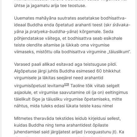
ühtse ja jagamatu arija tee teostuse.
Uuemates mahāyāna suutrates asetatakse bodhisattva-
ideaal Buddha enda õpetatud arahanti teest (skr
śrāvaka-
yāna
ja
pratyeka-buddha-yāna
) kõrgemale. Seda
põhjendatakse väitega, et bodhisattva seab esikohale
teiste olendite aitamise ja lükkab oma virgumise
viimaseks, mistõttu olla bodhisattva virgumine „täiuslikum“.
Varased paali allikad esitavad aga teistsuguse pildi.
Algõpetuse järgi juhtis Buddha esimesed 60 bhikkhut
virgumisele ja läkitas seejärel need arahantid
virgumisõpetust levitama
Taoline tõik viitab selgelt
[23]
asjaolule, et virgumise saavutamine oli (ja on) eeltingimus
täielikult õige ja täiusliku virgumise õpetamiseks, mitte
nähtus, mida tuleks edasi lükata teiste kasu nimel
Mitmetes theravāda tekstides leidub kirjeldusi sellest,
kuidas Buddha ning tema arahantidest õpilaste
juhendamisel said järgijatest arijad (vooguastunu jt). Ka