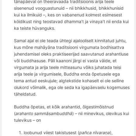
tänapäeval on theeravaada traditsioonis arija teele
sisenenud vooguastunuid – nii bhikkhusid, bhikkhunisid
kui ka ilmikuid –, kes on vabanenud kolmest esimesest
köidikust ning teostavad dhamma’t ja vinaya’t nii enda kui
ka teiste hüvanguks.
Samal ajal ei ole teada ühtegi ajalooliselt kinnitatud juhtu,
kus mõne mahāyāna traditsiooni virgumata bodhisattva
juhendamisel oleks praktiseerijad saavutanud arahantluse
või buddhasuse. Pāli kaanoni järgi ei vasta väide, et
virgumata ja arija teele mitteasunu võiks juhatada teisi
arija teele ja virgumisele, Buddha enda õpetusele ega
tema antud eeskujule; algtekstide kohaselt ei ole selline
olukord võimalik, ega ole seda ka igapäevaelu kogemuses
täheldatud.
Buddha õpetas, et kõik arahantid, õigestimõistnud
(
arahanto sammāsambuddhā
) – nii minevikus, olevikus kui
tulevikus – on
loobunud
viiest takistusest (
pañca nīvaraṇa
),