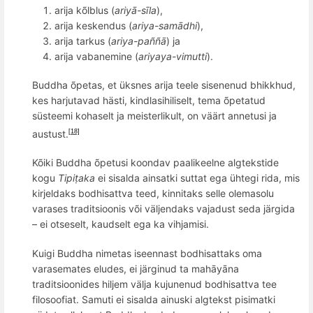
arija k
õ
lblus (
ariyā-sīla
),
arija keskendus (
ariya-samādhi
),
arija tarkus (
ariya-pa
ññā
) ja
arija vabanemine (
ariyaya-vimutti
).
Buddha õpetas, et üksnes arija teele sisenenud bhikkhud,
kes harjutavad hä
sti, kindlasihiliselt,
tema õpetatud
sü
steem
i kohaselt ja meisterlikult, on väärt annetusi ja
austust.
[18]
Kõiki Buddha õpetusi koondav paalikeelne algtekstide
kogu
Tipiṭaka
ei sisalda ainsatki suttat ega ühtegi rida, mis
kirjeldaks bodhisattva teed, kinnitaks selle olemasolu
varases traditsioonis või väljendaks vajadust seda järgida
– ei otseselt, kaudselt ega ka vihjamisi.
Kuigi Buddha nimetas iseennast bodhisattaks oma
varasemates eludes, ei järginud ta mahāyāna
traditsioonides hiljem välja kujunenud bodhisattva tee
filosoofiat.
Samuti ei sisalda ainuski algtekst pisimatki