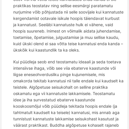
praktikas teostatav ning sellise eesmärgi paratamatu
nurjumine võib põhjustada nii selle soovijale kui kannatuste
kergendamist ootavale isikule hoopis täiendavat kurbust
ja kannatust. Seeläbi kannatuste hulk ei vähene, vaid
hoopis suureneb. Inimest on võimalik aidata juhendamise,
toetamise, õpetamise, julgustamise ja muu sellise kaudu,
kuid ükski olend ei saa võtta teise kannatusi enda kanda –
ükskõik kui kaastundlik ta ka oleks.
Kui püüdleja seob end teostamatu ideaali ja seda toetava
intensiivse ihaga, võib see viia ebaterve kaastunde või
liigse eneseohverdusliku pinge kujunemisele, mis
omakorda tekitab kannatusi nii talle endale kui kaudselt ka
teistele. Algõpetuse seisukohalt on selline praktika
oskamatu ega vii kannatuste lakkamisele. Teostamatu
idee ja iha survestatud ebaterve kaastunde
kooskoosmõjul võib püüdleja tekitada hoopis endale (ja
tahtmatult kaudselt ka teisele) kannatusi, mis annab aga
tunnistust kannatuste lakkamise seisukohast kasutust ja
väärast praktikast. Buddha algõpetuse kohaselt rajaneb