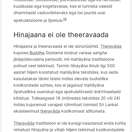
kuuldusse ega kogetavasse, kes ei tunnista
valesid
dhammasid
vastuvõetavaks ega loo juurde uusi
spekulatsioone ja õpetusi.
[3]
Hinajaana ei ole
theeravaada
Hinajaana ja theeravaada ei ole sü
non
üümid.
Theravāda
kujunes
Buddha
Gootama loodud varase
saṅgha
järjepidevusena perioodil, mil mahāyāna traditsioone
polnud
veel tekkinud
.
Termin
hīnayāna
ilmub ligi 500
aastat hiljem koostatud mahāyāna tekstides, kus seda
kasutatakse tänini teiste Indias olevate budistlike
koolkondade suhtes, kes ei jaganud mahāyāna
õpetuslikke uuendusi ega spekulatiivseid doktrinaalseid
kihistusi.
Tolleaegsed 18 (mõnedes tekstides 20 või 24)
Indias kujunenud varajast rühmitust toimisid Sri Lankal
eksisteerinud
theravāda
koolkonnast s
õ
ltumata.
Theravāda
traditsioon ei ole kunagi kasutanud enda kohta
nimetust
hīnayāna
ja viitab hiljem tekkinud koolkondadele