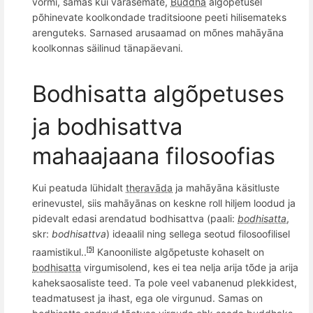
vormi, samas kui varasemate,
Buddha
algõpetusel
põhinevate koolkondade traditsioone peeti hilisemateks
arenguteks. Sarnased arusaamad on mõnes mahāyāna
koolkonnas säilinud tänapäevani.
Bodhisatta algõpetuses
ja bodhisattva
mahaajaana filosoofias
Kui peatuda lühidalt
theravāda
ja mahāyāna käsitluste
erinevustel, siis mahāyānas on keskne roll hiljem loodud ja
pidevalt edasi arendatud bodhisattva (paali:
bodhisatta
,
skr:
bodhisattva
) ideaalil ning sellega seotud filosoofilisel
raamistikul..
Kanooniliste algõpetuste kohaselt on
[5]
bodhisatta
virgumisolend, kes ei tea nelja arija tõde ja arija
kaheksaosaliste teed. Ta pole veel vabanenud plekkidest,
teadmatusest ja ihast, ega ole virgunud. Samas on