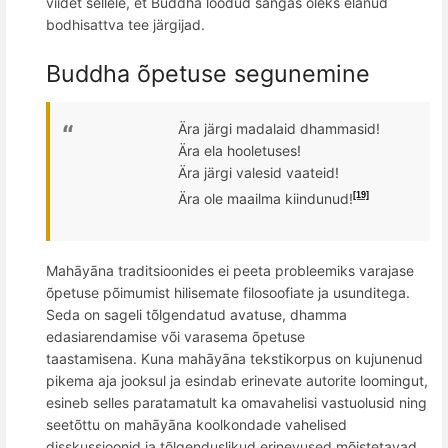
viidet sellele, et Buddha loodud sangas oleks elanud
bodhisattva tee järgijad.
Buddha õpetuse segunemine
Ä
ra järgi madalaid dhammasid!
Ä
ra ela
hooletu
ses!
Ä
ra järgi
valesid
vaateid!
Ä
ra ole maailma kiindunud!
[19]
Mahāyāna traditsioonides ei peeta probleemiks varajase
õpetuse põimumist hilisemate filosoofiate ja usunditega.
Seda on sageli tõlgendatud avatuse, dhamma
edasiarendamise või varasema õpetuse
taastamisena.
Kuna mahāyāna tekstikorpus on kujunenud
pikema aja jooksul ja esindab erinevate autorite loomingut,
esineb selles paratamatult ka omavahelisi vastuolusid ning
seetõttu on mahāyāna koolkondade vahelised
disskussioonid ja tõlgenduslikud erinevused mõistetavad.