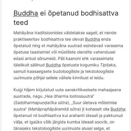
Buddha
ei õpetanud bodhisattva
teed
Mahāyāna traditsioonides väidetakse sageli, et nende
praktiseeritav bodhisattva tee olevat
Buddha
enda
õpetatud ning et mahāyāna suutrad esindavad varasema
õpetuse taastamist või müstiliste olendite vahendusel
edasi antud sõnumeid.
Pāli kaanoni ehk varaseimate
täielikult säilinud
Buddha
õpetuste kogumiku
Tipiṭaka
,
samuti kaasaegsete budoloogiliste ja tekstoloogiliste
uurimuste põhjal sellele väitele kinnitust ei leidu.
Kuigi
hiljem kirjutatud uute sanskritikeelsete mahaajaana
suutrade, nagu „
Hea dharma
lootossuutra“
(
Saddharmapu
ṇḍarīka sūtra
), „Suur ületava mõistmise
suutra“ (
Mahāpraj
ñā
pā
ramit
ā sūtra
) jt kohaselt olla
Buddha
õ
petanud nii bodhisattva kui arahanti ideaali ja pakkunud
välja, et igaü
ks v
õ
ib järgida kumba ideaali soovib, on
tänaseks tekstoloogiliste uurimuste alusel selge, et