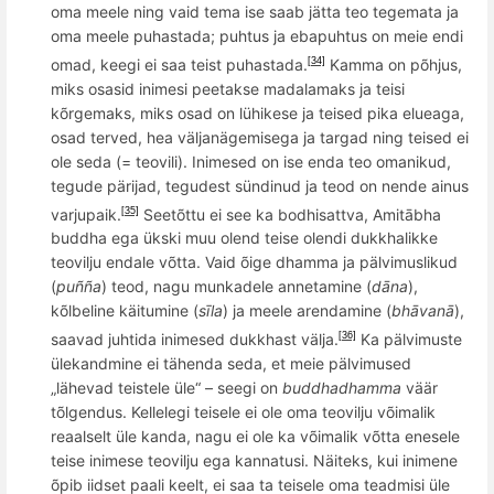
oma meele ning vaid tema ise saab jätta teo tegemata ja
oma meele puhastada; puhtus ja ebapuhtus on meie endi
omad, keegi ei saa teist puhastada.
Kamma on põhjus,
[34]
miks osasid inimesi peetakse madalamaks ja teisi
kõrgemaks, miks osad on lühikese ja teised pika elueaga,
osad terved, hea väljanägemisega ja targad ning teised ei
ole seda (= teovili). Inimesed on ise enda teo omanikud,
tegude pärijad, tegudest sündinud ja teod on nende ainus
varjupaik.
Seetõttu ei see ka bodhisattva,
Amit
ābha
[35]
buddha ega ükski muu olend teise olendi dukkhalikke
teovilju endale võtta. Vaid õige dhamma ja pälvimuslikud
(
pu
ññ
a
) teod, nagu munkadele annetamine (
dāna
),
kõlbeline käitumine (
sīla
) ja meele
arendamine (
bh
ā
van
ā
),
saavad juhtida inimesed dukkhast välja.
Ka pälvimuste
[36]
ülekandmine ei tähenda seda, et meie pälvimused
„lähevad teistele üle“ – seegi on
buddhadhamma
väär
t
õ
lgend
us. Kellelegi teisele ei ole oma teovilju v
õ
imalik
reaalselt
üle kanda, nagu ei ole ka v
õ
imalik v
õ
tta enesele
teise inimese teovilju ega kannatusi. Näiteks, k
ui inimene
õ
pib iidset paali keelt, ei saa ta teisele oma teadmisi üle