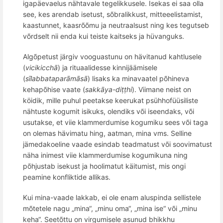
igapäevaelus nähtavale tegelikkusele. Isekas ei saa olla
see, kes arendab isetust, sõbralikkust, mitteeelistamist,
kaastunnet, kaasrõõmu ja neutraalsust ning kes tegutseb
võrdselt nii enda kui teiste kaitseks ja hüvanguks.
Algõpetust järgiv vooguastunu on hävitanud kahtlusele
(
vicikicch
ā
) ja rituaalidesse kinnijäämisele
(
sī
labbatapar
āmāsā
) lisaks ka minavaatel põhineva
kehapõhise vaate (
sakkāya-diṭṭhi
). Viimane neist on
köidik, mille puhul peetakse keerukat psü
hhof
üü
siliste
n
ähtuste kogumit isikuks, olendiks v
õ
i iseendaks, v
õ
i
usutakse, et viie klammerdumise kogumiku sees v
õ
i taga
on olemas hä
vimatu hing, aatman
, mina
vms. Selline
j
ämedakoeline vaade esindab teadmatust või soovimatust
näha inimest viie klammerdumise kogumikuna ning
p
õ
hjustab isekust ja hoolimatut käitumist,
mis on
gi
peamine konfliktide allikas.
Kui mina-vaade lakkab, ei ole enam aluspinda sellistele
mõtetele nagu „mina“, „minu oma“, „mina ise“ või „minu
keha“. Seetõttu on virgumisele asunud bhikkhu