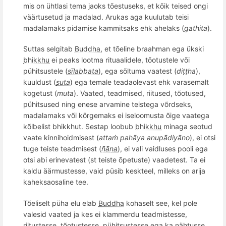
mis on ühtlasi tema jaoks t
õ
estuseks, et k
õ
ik teised ongi
väärtusetud ja madalad. Arukas aga kuulutab teisi
madalamaks pidamise kammitsaks ehk ahelaks (
gathita
).
Suttas selgitab
Buddha
, et tõeline braahman ega ükski
bhikkhu
ei peaks lootma rituaalidele, t
õ
otustele või
pühitsustele (
sīlabbata
), ega s
õ
ltuma vaatest (
diṭṭha
),
kuuldust (
suta
) ega temale teadaolevast ehk varasemalt
kogetust (
muta
). Vaated, teadmised, riitused, t
õ
otused,
pühitsused ning enese arvamine teistega v
õ
rdseks,
madalamaks v
õ
i k
õ
rgemaks ei iseloomusta
õ
ige vaatega
k
õ
lbelist bhikkhut. Sestap loobub
bhikkhu
minaga seotud
vaate kinnihoidmisest (
atta
ṁ pahā
ya anup
ādiyāno
), ei otsi
tuge teiste teadmisest (
ñāṇa
), ei vali vaidluses pooli ega
otsi abi erinevatest (st teiste
õ
petuste) vaadetest. Ta ei
kaldu ää
rmustesse, vaid p
üsib keskteel, milleks on arija
kaheksaosaline tee.
Tõeliselt püha elu elab
Buddha
kohaselt see,
kel pole
valesid vaated ja kes ei klammerdu teadmistesse,
riitustesse, tõotustesse, pühitsustesse ega ka nä
htu
sse,