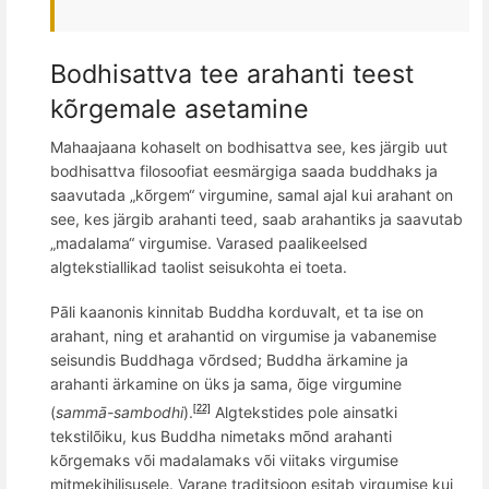
Bodhisattva tee arahanti teest
kõrgemale asetamine
Mahaajaana kohaselt on bodhisattva see, kes järgib uut
bodhisattva filosoofiat eesmärgiga saada buddhaks ja
saavutada „kõrgem“ virgumine, samal ajal kui arahant on
see, kes järgib arahanti teed, saab arahantiks ja saavutab
„madalama“ virgumise. Varased paalikeelsed
algtekstiallikad taolist seisukohta ei toeta.
Pāli kaanonis kinnitab Buddha korduvalt, et ta ise on
arahant, ning et arahantid on virgumise ja vabanemise
seisundis Buddhaga võrdsed; Buddha ärkamine ja
arahanti ärkamine on üks ja sama, õige virgumine
(
sammā-sambodhi
).
Algtekstides pole ainsatki
[22]
tekstilõiku, kus Buddha nimetaks mõnd arahanti
kõrgemaks või madalamaks või viitaks virgumise
mitmekihilisusele. Varane traditsioon esitab virgumise kui