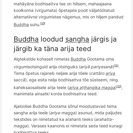
mahāyāna bodhisattva tee on hilisem, mahaajaana
koolkonna (virgumata) õpetajate poolt väljatöötatud
alternatiivne virgumistee nägemus, mis on hiljem pandud
Buddha
suhu.
[10]
Buddha
loodud
sangha
järgis ja
järgib ka täna arija teed
Algtekstide kohaselt nimetas
Buddha
Gootama oma
virgumisotsinguid arija otsinguiks (
ariyā pariyesanā
)
.
[11]
Tema õpetus rajaneb neljale arija tõele (
catt
āro
ariya
saccā
), ega esita nelja bodhisattva tõe süsteemi, ning
kaheksaosalisele arija teele (
ariya aṭṭhangika magga
)
,
[12]
mainimata ainsatki korda bodhisattva teed.
Ajaloolise Buddha Gootama sõnul moodustavad tema
sangha arija teele (
ariya-
magga
) asunud, mida paljudes
tekstides on nimetatud ka arahanti teeks (
arahatta-
magga
). Varases kaanonis ei nimetata seda teed kunagi
bodhisattva teeks.