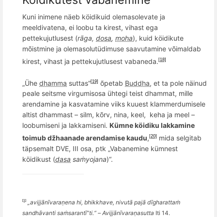
Kuni inimene näeb k
ö
idikuid olemasolevate ja
meeldivatena, ei loobu ta kirest, vihast ega
pettekujutlusest (
rāga,
dosa
,
moha
), kuid k
ö
idikute
m
õ
istmine ja olemasolutüdimuse saavutamine v
õ
imaldab
kirest, vihast ja pettekujutlusest vabaneda.
[18]
„
Ü
he
dhamma
suttas
“
õpetab
Buddha
, et ta pole nä
inud
[19]
peale seitsme virgumisosa
ühtegi teist dhammat, mille
arendamine ja kasvatamine viiks kuuest klammerdumisele
altist dhammast –
silm, k
õ
rv, nina, keel,
keha ja meel –
loobumiseni ja lakkamiseni.
Kümne köidiku lakkamine
toimub džhaanade arendamise kaudu
,
mida selgitab
[20]
täpsemalt DVE, III osa, ptk „Vabanemine kümnest
k
ö
idikust (
dasa
saṁyojana
)“.
[1]
„avijjānī
vara
ṇ
ena hi, bhikkhave, nivut
ā pajā dī
gharatta
ṁ
sandh
ā
vanti sa
ṁ
sarant
ī”
ti.
“
–
Avijjānī
vara
ṇasutta
Iti 14
.