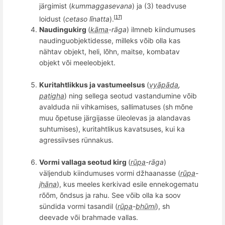
järgimist (
kummaggasevana
) ja (3) teadvuse
loidust (
cetaso l
īnatta
).
[17]
Naudingukirg
(
kāma
-rāga
) ilmneb kiindumuses
naudinguobjektidesse,
milleks v
õ
ib olla kas
nähtav objekt, heli, l
õ
hn, maitse, kombatav
objekt v
õ
i meeleobjekt.
Kuritahtlikkus ja vastumeelsus
(
vyāpāda
,
paṭigha
) ning sellega seotud vastandumine v
õ
ib
avalduda nii vihkamises, sallimatuses (sh mõne
muu õpetuse järgijasse üleolevas ja alandavas
suhtumises), kuritahtlikus kavatsuses, kui ka
agressiivses rünnakus.
Vormi vallaga seotud kirg
(
rūpa
-rāga
)
väljendub kiindumuses vormi džhaanasse (
rūpa
-
jhāna
), kus meeles kerkivad esile ennekogematu
r
õõ
m,
õ
ndsus ja rahu. See v
õ
ib olla ka soov
sündida
vormi
tasandil (
rūpa
-
bhūmi
), sh
deevade või brahmade vallas.