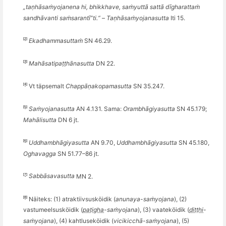
„taṇhāsaṁ
yojanena hi, bhikkhave, sa
ṁyuttā sattā dī
gharatta
ṁ
sandh
ā
vanti sa
ṁ
sarant
ī”
ti.
“
–
Taṇhāsaṁyojanasutta
Iti 15.
[2]
Ekadhammasuttaṁ
SN 46.29.
[3]
Mahāsatipaṭṭhānasutta
DN 22.
[4]
Vt täpsemalt
Chappāṇakopamasutta
SN 35.247.
[5]
Saṁyojanasutta
AN 4.131. Sama:
Orambh
āgiyasutta
SN 45.179;
Mahālisutta
DN 6 jt.
[6]
Uddhambh
āgiyasutta
AN 9.70,
Uddhambh
āgiyasutta
SN 45.180,
Oghavagga
SN 51.77–86 jt.
[7]
Sabb
āsavasutta
MN 2.
[8]
Näiteks: (1) atraktiivsusköidik (
anunaya-saṁyojana
), (2)
vastumeelsusköidik (
paṭigha
-saṁyojana
), (3) vaateköidik (
diṭṭhi
-
saṁyojana
), (4) kahtluseköidik (
vicikicch
ā-saṁyojana
), (5)