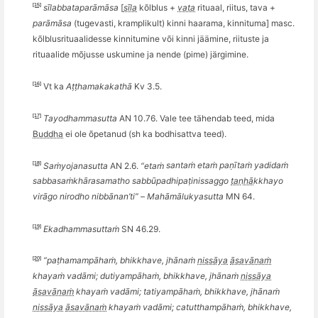
[15]
sī
labbatapar
āmāsa
[
sīla
k
õ
lblus +
vata
rituaal, riitus, tava +
parāmāsa
(tugevasti, kramplikult) kinni
haarama,
kinnituma] masc.
k
õ
lblusrituaalidesse kinnitumine v
õ
i kinni jäämine, riituste ja
rituaalide m
õ
jusse uskumine ja nende (pime) jä
rgimine.
[16]
Vt ka
Aṭṭhamakakathā
Kv 3.5.
[17]
Tayodhammasutta
AN 10.76. Vale tee tähendab teed, mida
Buddha
ei ole õpetanud
(sh ka bodhisatt
v
a teed)
.
[18]
Saṁyojanasutta
AN 2.6.
“etaṁ
santa
ṁ etaṁ paṇītaṁ yadidaṁ
sabbasa
ṁkhā
rasamatho sabb
ūpadhipaṭ
inissaggo
taṇhā
kkhayo
vir
āgo nirodho nibbānan
’
ti”
–
Mahāmālukyasutta
MN 64.
[19]
Ekadhammasuttaṁ
SN 46.29.
[20]
“
paṭhamampāhaṁ
, bhikkhave, jh
ānaṁ
nissāya
āsavānaṁ
khayaṁ vadāmi; dutiyampāhaṁ
, bhikkhave, jh
ānaṁ
nissāya
āsavānaṁ
khayaṁ vadāmi; tatiyampāhaṁ
, bhikkhave, jh
ānaṁ
nissāya
āsavānaṁ
khayaṁ vadā
mi; catutthamp
āhaṁ
, bhikkhave,