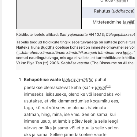
Rahutus (
uddhacca
)
Mitteteadmine (
avijjā
)
K
ö
idikute loetelu allikad:
Saṁyojanasutta
AN 10.13;
Cūḷagopālakasutt
Tabelis toodud k
ö
idikute tinglik seos tulvadega on suttade põhjal tule
Näiteks, k
una
Buddha
õ
petuse kohaselt on inimeste omavahelise v
õ
it
(„...
kāmahetu kā
manid
ānaṁ kāmādhikaraṇaṁ kāmānameva
hetu
...
“
seotud naudingutulvaga, mis aga
ei v
älista, et kuritahtlikkuse k
ö
idiku 
Vt ka: Piya Tan (tr) 2006.
Sabb
āsavasutta
(The Discourse on All the In
Kehap
õ
hise vaate
(
sakkāya
-
diṭṭhi
) puhul
peetakse olemasolevat keha (
sat +
kāya
)
[10]
inimeseks, isiksuseks, olendiks v
õ
i iseendaks v
õ
i
usutakse, et viie klammerdumise kogumiku ees,
taga
, kõrval või sees on olemas hävimatu
aatman, hing, mina, ise vms. See on sama, kui
inimene usub, et lambis p
õ
lev leek ja selle leegi
v
ärvus on üks ja sama või et puu ja selle vari on
üks ja sama. Selline jämedakoeline vaade