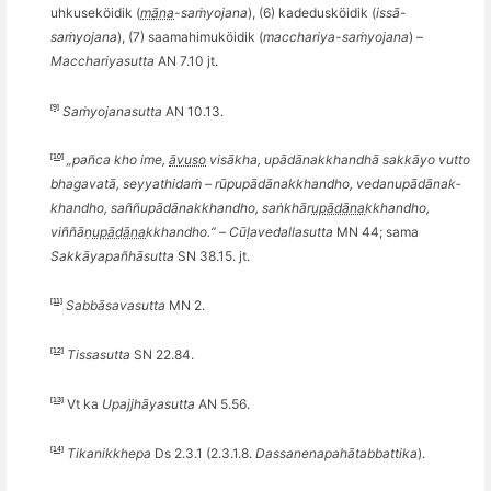
uhkuseköidik (
māna
-saṁyojana
), (6) kadedusköidik (
issā-
saṁyojana
), (7) saamahimuköidik (
macchariya
-saṁyojana
) –
Macchariyasutta
AN 7.10 jt.
[9]
Saṁyojanasutta
AN 10.13.
[10]
„pa
ñ
ca kho ime,
āvuso
vis
ākha, upādānakkhandhā sakkā
yo vutto
bhagavat
ā, seyya­thi­daṁ – ­rūpu­pādā­na­k
­khandho
­, ved­anupādāna­k
­
khandho
­, sa
ññ
upādā
nakkhandho, sa
ṅkhā­r­
upādāna
­k
­khandho
­,
vi
ññā­ṇ
upādāna
­k
­khandho
­.“
–
Cūḷ
avedallasutta
MN 44; sama
Sakkāyapa
ñ
hāsutta
SN 38.15. jt.
[11]
Sabb
āsavasutta
MN 2.
[12]
Tissasutta
SN 22.84.
[13]
Vt ka
Upajjhāyasutta
AN 5.56.
[14]
Tikanikkhepa
Ds 2.3.1 (2.3.1.8.
Dassanenapah
ā
tabbattika
).