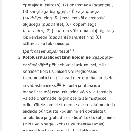
õpetajaga (
satthari
), (2) dhammaga (
dhamme
),
(3) sanghaga (
saṅghe
), (4) väljaõppega
(
sikkhāya
) ning (5) [maailma või olemasolu]
algusega (
pubbante
), (6) lõppemisega
(
aparante
), (7) [maailma v
õ
i olemasolu] alguse ja
lõppemisega (
pubbantā
parante
) ning (8)
sõltuvusliku tekkimisega
(
paṭ
iccasamuppannesu
).
[14]
Kõlblusrituaalidest kinnihoidmine
(
sīlabbata
-
parāmāsā
)
p
õ
hineb
valel uskumusel, mille
[15]
kohaselt k
õ
lblusjuhised või
religioossed
tseremooniad on piisavad meele puhastamiseks
ja vabastamiseks.
Riituste ja rituaalide
[16]
maagilisse m
õ
jusse uskumine v
õ
ib viia teostaja
valede dharmade järgimisse ja äärmustesse,
mille näiteks on:
ekstreemne
askees; kümnete ja
sadade pühitsuste kogumine eri õpetajatelt;
amulettide ja „pühade reliktide“ kokkukuhjamine
(mida võib sageli kohata ka theeravaadas);
vä
givald
ne käitumine, nt ohvritalituseks