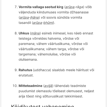
Vormita vallaga seotud kirg
(
arūpa
-rāga
) v
õ
ib
väljenduda kiindumuses
vormita d
žhaanasse
(
arūpa
-
jhāna
) v
õ
i soovis sündida
vormita
tasandil (
arūpa
-
bhūmi
).
Uhkus
(
māna
) esineb inimesel, kes näeb ennast
teistega v
õ
rreldes
halvema, võrdse või
paremana; vähem väärtuslikuma, võrdse või
väärtuslikumana; vähem targa, võrdse või
targema
na; vähemolulise, võrdse või
olulisemana.
Rahutus
(
uddhacca
) sisaldab meele h
äiritust v
õ
i
erutatust.
Mitteteadmine
(
avijjā
) tähendab teadmiste
puudumist olemasolu t
õ
elisest olemusest, neljast
arija t
õ
est ning s
õ
ltuvuslikust tekkimisest.
Köidikutest vabanemine