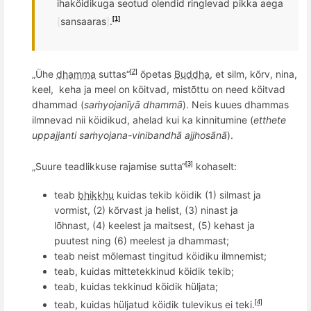
ihak
ö
idikuga seotud olendid
ringlevad pikka aega
[
sansaaras
]
.
[1]
„
Ü
he
dhamma
suttas
“
õ
peta
s
Buddha
, et silm, k
õ
rv, nina,
[2]
keel,
keha ja meel on köitvad, mistõttu on need köitvad
dhammad (
saṁyojanīyā dhammā
). Neis kuues dhammas
ilmnevad nii k
ö
idikud, ahelad kui ka kinnitumine (
etthete
uppajjanti saṁyojana-vinibandhā ajjhosānā
).
„Suure teadlikkuse rajamise sutta“
kohaselt:
[3]
teab
bhikkhu
kuidas tekib köidik (1) silmast ja
vormist, (2) kõrvast ja helist, (3) ninast ja
lõhnast, (4) keelest ja maitsest, (5) kehast ja
puutest ning (6) meelest ja dhammast;
teab neist mõlemast tingitud köidiku ilmnemist;
teab, kuidas mittetekkinud köidik tekib;
teab, kuidas tekkinud köidik hüljata;
teab, kuidas hüljatud köidik tulevikus ei teki.
[4]