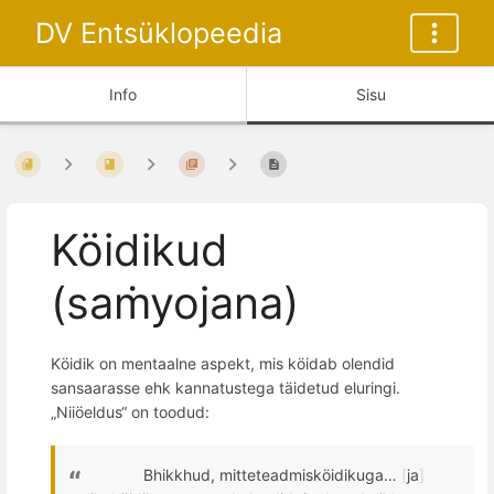
DV Entsüklopeedia
Info
Sisu
Köidikud
(saṁyojana)
K
ö
idik on mentaalne aspekt
, mis k
ö
idab olendid
sansaarasse ehk kannatustega täidetud eluringi.
„Niiöeldus“ on toodud:
Bhikkhud,
mitteteadmisk
ö
idikuga…
[
ja
]