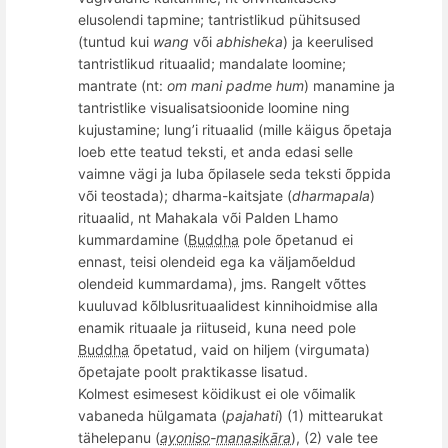
elusolendi tapmine; tantristlikud pühitsused
(tuntud kui
wang
v
õ
i
abhisheka
) ja keerulised
tantristlikud rituaalid; mandalate loomine;
mantrate (nt:
om m
ani
padme hum
) manamine ja
tantristlike visualisatsioonide loomine ning
kujustamine; l
ung
’i rituaalid (mille käigus
õ
petaja
loeb ette teatud teksti, et anda edasi selle
vaimne vägi ja luba
õ
pilasele seda teksti
õppida
võ
i teostada); dharma-kaitsjate (
dharmapala
)
rituaalid, nt Mahakala v
õ
i Palden Lhamo
kummardamine (
Buddha
pole õpetanud ei
ennast, teisi olendeid ega ka väljamõeldud
olendeid kummardama), jms. Rangelt võttes
kuuluvad kõlblusrituaalidest kinnihoidmise alla
enamik rituaale ja riituseid, kuna need pole
Buddha
õpetatud, vaid on hiljem (
virgumata
)
õ
petajate poolt praktikasse lisatud.
Kolmest esimesest köidikust ei ole võimalik
vabaneda hü
lgamata (
pajahati
) (1) mittearukat
tähelepanu (
ayoniso
-
manasikāra
), (2) vale tee