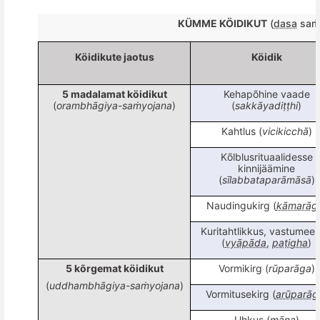
KÜMME KÖIDIKUT
(
dasa
saṁy
Köidikute jaotus
Köidik
5 madalamat k
ö
idikut
Kehap
õ
hine vaade
(
orambhāgiya-saṁyojana
)
(
sakkāyadiṭṭhi
)
Kahtlus (
vicikicch
ā
)
K
õ
lblusrituaalidesse
kinnijäämine
(
sī
labbatapar
āmāsā
)
Naudingukirg (
kāmarāg
Kuritahtlikkus, vastumeel
(
vyāpāda
,
paṭigha
)
5 k
õ
rgemat k
ö
idikut
Vormikirg (
rūparāga
)
(
uddhambh
āgiya-saṁyojana
)
Vormitusekirg (
arūparāg
Uhkus (
māna
)