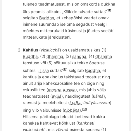
tuleneb teadmatusest, mis on omakorda dukkha
üks peamisi allikaid. „Kõikide tulvade suttas“
[11]
selgitab
Buddha
, et kehapõhist vaadet omav
inimene suurendab ise oma segadust veelgi,
mõeldes mittearukaid küsimusi ja jõudes seeläbi
mittearukate järeldusteni.
Kahtlus
(
vicikicch
ā
) on usaldamatus kas (1)
Buddha
,
(2)
dhamma
, (3)
sangha
, (4)
dhamma
teostuse või (5) s
õ
ltuvusliku tekke
õ
petuse
suhtes. „
Tissa
suttas“
selgitab
Buddha
, et
[12]
kahtlus ja ebakindlus takistavad teostust ning
ainult arija kaheksaosaline tee on õige ning
oskuslik tee (
magga
-
kusala
), mis juhib välja
teadmatusest (
avijjā
), naudingutest (
kāmā
),
raevust ja meeleheitest (
kodha
-ūpāyā
­sas
­seta
)
ning viib vaibumisse (
nibbāna
).
[13]
Hilisema päritoluga tekstid loetlevad kokku
kaheksa kahtlevat kõhklust (
kaṅ
khati
vicikicchati
), mis võivad esineda seoses: (1)