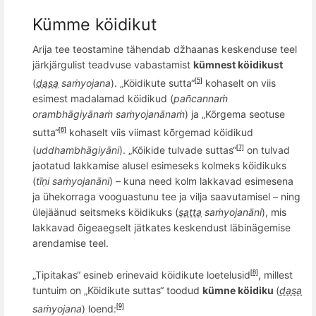
Kümme köidikut
Arija tee teostamine tähendab džhaanas keskenduse teel
järkjärgulist teadvuse vabastamist
kümnest k
ö
idikust
(
dasa
saṁyojana
). „Köidikute sutta“
kohaselt on viis
[5]
esimest madalamad k
ö
idikud (
pa
ñ
canna
ṁ
orambhāgiyānaṁ saṁyojanānaṁ
) ja „Kõrgema seotuse
sutta“
kohaselt viis viimast k
õ
rgemad k
ö
idikud
[6]
(
uddhambh
āgiyāni
). „Kõikide tulvade suttas“
on tulvad
[7]
jaotatud lakkamise alusel esimeseks kolmeks köidikuks
(
tīṇi saṁyojanāni
) – kuna need kolm lakkavad esimesena
ja ühekorraga vooguastunu tee ja vilja saavutamisel – ning
ülejäänud seitsmeks köidikuks (
satta
saṁyojanāni
), mis
lakkavad
õ
igeaegselt
jätkates keskendust läbinägemise
arendamise teel.
„Tipitakas“ esineb erinevaid köidikute loetelusid
, millest
[8]
tuntuim on „Köidikute suttas“ toodud
kümne k
ö
idiku
(
dasa
saṁyojana
) loend:
[9]