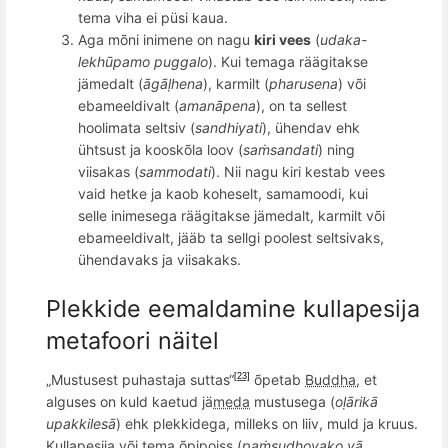
tema viha ei püsi kaua.
Aga m
õ
ni inimene on nagu
kiri vees
(
udaka-
lekhū
pamo puggalo
). Kui temaga r
äägitakse
jämedalt (
āgāḷ
hena
), karmilt (
pharusena
) v
õ
i
ebameeldivalt (
amanā
pena
), on ta sellest
hoolimata seltsiv (
sandhiyati
), ü
hendav
ehk
ühtsust ja kooskõla loov (
saṁ
sandati
) ning
viisakas (
sammodati
). Nii nagu kiri kestab vees
vaid hetke ja kaob koheselt, samamoodi, kui
selle inimesega räägitakse jä
medalt, karmilt
või
ebameeldivalt, j
ääb ta sellgi poolest seltsivaks,
ühendavaks ja viisakaks.
Plekkide eemaldamine kullapesija
metafoori nä
itel
„Mustusest puhastaja suttas“
õ
petab
Buddha
, et
[23]
alguses on kuld kaetud jä
meda
mustusega (
oḷārikā
upakkilesā
) ehk plekkidega, milleks on liiv, muld ja kruus.
Kullapesija v
õ
i tema
õ
pipoiss (
paṁsudhovako vā