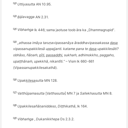
[12]
Uttiyasutta
AN 10.95.
[13]
Bā
lavagga
AN 2.31.
[14]
Vibha
ṁga
lk 446; sama jaotuse toob ära ka „Dhammagrupid
“
.
[15]
„athassa imāya taruṇavipassanāya āraddhavipassakassa
dasa
vipassanupakkilesā uppajjanti. katame pana te
dasa
upakkilesā
ti?
o
bh
ā
so,
ñāṇ
aṁ,
pīti
,
passaddhi
, sukha
ṁ
, adhimokkho, paggaho,
upa
ṭṭhānaṁ, upekkhā, nikantī
ti.
“
– Vism lk 660-661
(
Vipassanupakkilesakathā
).
[16]
Upak­
kilesa
­sutta
MN 128.
[17]
Vatthūpamasutta
[
Vatthasutta
] MN 7
ja
Sallekhasutta
MN 8.
[18]
Upakkilesa
ñāṇ
aniddeso
,
Di
ṭṭhikathā
, lk 164.
[19]
Vibha
ṁga
,
Dukanikkhepa
Ds 2.3.2
.