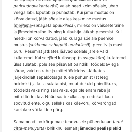
paṁ
sudhovakantev
āsī
) valab need kolm sõelale, uhab
veega läbi, loputab ja puhastab. Kui jäme mustus on
k
õ
rvaldatud, jääb sõelale alles keskmine mustus
(
majjhima
-sahagatā upakkilesā
), milleks on väikseteraline
ja jämedateraline liiv ning kullauhtja jätkab pesemist. Kui
needki on k
õ
rvaldatud, jääb kullaga sõelale peenike
mustus (
sukhuma-sahagatā upakkilesā
): peenliiv ja must
puru
. Pesemist j
ätkates jäävad sõelale järele vaid
kullaterad. Kui seejärel kullasepp (
suvaṇṇakāro
) kullaterad
üles sulatab, pole see piisavalt paindlik, töödeldav ega
särav, vaid on rabe ja mittetöö
deldav.
Jätkates
järjekindlalt sepal
õõ
tsaga tulele puhumist (st leegi
hoidmist) ja kulla sulatamist, muutub kuld paindlikuks,
töödeldavaks ning säravaks, ega ole enam rabe ja
mittetöö
deldav. N
üüd saab kullassepp edukalt luua
soovitud ehte, olgu selleks kas käev
õ
ru, k
õ
rvar
õ
ngad,
kaelakee v
õ
i kuldne p
ärg.
Samamoodi on k
õ
rgemale teadvusele pühendunud (
adhi-
citta
-manuyutta
) bhikkhul
esmalt
jä
medad pealisplekid