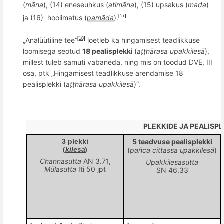
(
māna
), (14) eneseuhkus (
atimāna
), (15) upsakus (
mada
)
ja (16)
hoolimatus (
pamāda
).
[17]
„Analüütiline tee“
loetleb ka hingamisest teadlikkuse
[18]
loomisega seotud
18
pealisplek
ki
(
aṭṭhārasa upakkilesā
),
millest tuleb samuti vabaneda, ning mis on toodud DVE, III
osa, ptk „Hingamisest teadlikkuse arendamise 18
pealisplek
ki (
aṭṭhārasa upakkilesā
)“.
PLEKKIDE JA PEALISP
3
plekki
5 teadvuse
pealisplekki
(
kilesa
)
(
pañca
cittassa upakkile
sā
)
Channasutta
AN 3.71,
Upakkilesasutta
Mūlasutta
Iti 50 jpt
SN 46.33