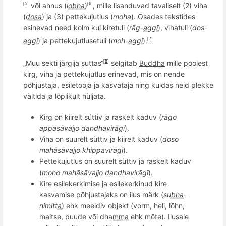
või ahnus (
lobha
)
, mille lisanduvad tavaliselt (2) viha
[5]
[6]
(
dosa
) ja (3) pettekujutlus (
moha
). Osades tekstides
esinevad need kolm kui kiretuli (
rā
g-
aggi
), vihatuli (
dos-
aggi
) ja pettekujutlusetuli (
moh-
aggi
).
[7]
„Muu sekti järgija suttas“
selgitab
Buddha
mille poolest
[8]
kirg, viha ja pettekujutlus erinevad, mis on nende
põhjustaja, esiletooja ja kasvataja ning kuidas neid plekke
vältida ja lõplikult hüljata.
Kirg on kiirelt süttiv ja raskelt kaduv (
rā
go
appas
ā
vajjo dandhavir
āgī
).
Viha on suurelt süttiv ja kiirelt kaduv (
doso
mah
āsāvajjo khippavirāgī
).
Pettekujutlus on suurelt süttiv ja raskelt kaduv
(
moho mahāsā
vajjo dandhavir
āgī
).
Kire esilekerkimise ja esilekerkinud kire
kasvamise p
õ
hjustajaks on ilus märk (
subha
-
nimitta
) ehk meeldiv objekt (vorm, heli, lõhn,
maitse, puude või
dhamma
ehk mõte). Ilusale