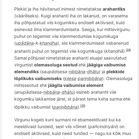
Plekid ja iha hävitanud inimest nimetatakse
arahantiks
(vääriliseks). Kuigi arahanti iha on lakanud, on varasema
iha põhjustatud viis kogumikku endiselt aktiivsed, kuid
esinevad ilma klammerdumiseta. Seega, kui mittevirgunu
puhul on tegemist viie klammerdumise kogumikuga
(
upādāna
-k-
khandha
), siis klammerdumisest vabanenud
arahanti puhul on tegemist viie kogumikuga (
khandhā
).
[24]
Samal põhjusel nimetatakse arahanti eluajal saavutatud
virgumist
olemasoluga seotud
ehk
jäägiga vaibumise
elemendiks
(
saupādisesa-
nibbāna
-
dhātu
) ja
plekkide
l
õ
plikuks vaibumiseks
(
kilesa
-
parinibbāna
). Olemasoluga
mitteseotud ehk
jäägita vaibumise element
(
anupādisesa-
nibbāna
-
dhātu
) esineb arahantil viie
kogumiku lakkamise jä
rel, st p
ärast tema keha surma ehk
l
õ
plikku vaibumist (
parinibbāna
).
[25]
Virgunu kogeb kuni surmani nii ebameeldivaid kui ka
meeldivaid tundeid, sest viis v
õ
imet (
pa
ñ
cindriyāni
) on
endiselt aktiivsed, kuid need tunded — nagu ka k
õ
ik muu