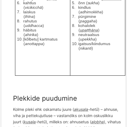
6.
kahtlus
5.
õnn (
sukha
)
(
vicikicch
ā
)
6.
kindlus
7.
laiskus
(
adhimokkha
)
(
thīna
)
7.
pürgimine
8.
rahutus
(
paggaha
)
(
uddhacca
)
8.
kohalolek
9.
häbitus
(
upaṭṭhāna
)
(
ahirika
)
9.
neutraalsus
10.
[kõlbetu] kartmatus
(
upekkha
)
(
anottappa
)
10.
igatsus/kiindumus
(
nikanti
)
Plekkide puudumine
Kolme pleki ehk oskamatu juure (
akusala
-het
ū
) – ahnuse,
viha ja pettekujutluse – vastandiks on kolm oskuslikku
juurt (
kusala
-het
ū
), milleks on: ahnusetus (
alobha
), vihatus