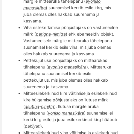
märgile mittearuka tähelepanu (
ayoniso
manasikāra
) suunamisel kerkib esile kirg, mis
juba olemas olles hakkab suurenema ja
kasvama.
Viha esilekerkimise p
õ
hjustajaks on vastumeelne
märk (
paṭigha
-
nimitta
) ehk ebameeldiv
objekt.
Vastumeelsele m
ärgile mittearuka tähelepanu
suunamisel kerkib esile viha, mis juba olemas
olles hakkab suurenema ja kasvama.
Pettekujutluse p
õ
hjustajaks on mittearukas
tähelepanu (
ayoniso
manasikāra
). Mittearuka
t
ähelepanu suunamisel kerkib esile
pettekujutlus, mis juba olemas olles hakkab
suurenema ja kasvama.
Mitteesilekerkinud kire vältimise ja esilekerkinud
kire hü
lgamise p
õ
hjustajaks on ilutuse märk
(
asubha
-
nimitta
). Ilutuse märgile aruka
tähelepanu (
yoniso
manasikāra
) suunamisel ei
kerki kirg esile ja juba esilekerkinud kirg hääbub
(
pahīyati
).
Mitteesilekerkinud viha vältimise ja esilekerkinud