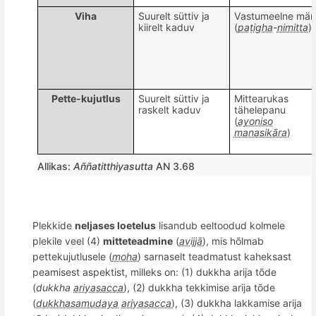
Viha
Suurelt süttiv ja
V
astumeelne m
är
kiirelt kaduv
(
paṭigha
-
nimitta
)
Pette-kujutlus
Suurelt süttiv ja
Mittearukas
raskelt kaduv
tähelepanu
(
ayoniso
manasikāra
)
Allikas:
A
ññ
atitthiyasutta
AN 3.68
Plekkide
neljases loetelus
lisandub eeltoodud kolmele
plekile veel (4)
mitteteadmine
(
avijjā
), mis hõlmab
pettekujutlusele (
moha
) sarnaselt teadmatust kaheksast
peamisest aspektist, milleks on: (1) dukkha arija tõde
(
dukkha
ariyasacca
), (2) dukkha tekkimise arija tõde
(
dukkhasamudaya
ariyasacca
), (3) dukkha lakkamise arija