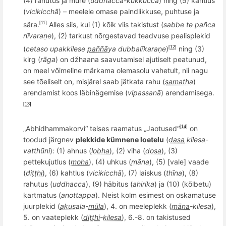
(4) rahutus ja mure (
uddhacca-kukkucca
) ning (5) kahtlus
(
vicikicch
ā
) – meelele omase paindlikkuse, puhtuse ja
sä
ra.
Alles siis, kui (1) kõik viis takistust (
sabbe te pa
ñ
ca
[11]
n
ī
vara
ṇe
), (2) tarkust nõrgestavad teadvuse
pealisplek
id
(
cetaso upakkilese
paññā
ya dubbal
īkaraṇe
)
ning (3)
[12]
kirg (
rāga
) on d
žhaana saavutamisel ajutiselt peatunud,
on meel võimeline märkama olemasolu vahetult, nii nagu
see tõeliselt on, misjärel saab jätkata rahu (
samatha
)
arendamist
koos l
äbinä
gemise
(
vipassanā
) arendamisega.
[13]
„Abhidhammakorvi“ teises raamatus „Jaotused“
on
[14]
toodud järgnev
plekkide kümnene loetelu
(
dasa
kilesa
-
vatthūni
): (1) ahnus (
lobha
), (2) viha (
dosa
), (3)
pettekujutlus (
moha
), (4) uhkus (
māna
), (5) [vale] vaade
(
diṭṭhi
), (6) kahtlus (
vicikicchā
), (7) laiskus (
thīna
), (8)
rahutus (
uddhacca
), (9) häbitus (
ahirika
) ja (10) (kõlbetu)
kartmatus (
anottappa
). Neist kolm esimest on oskamatuse
juurplekid (
akusala
-
mūla
), 4. on meeleplekk (
māna
-
kilesa
),
5. on vaateplekk (
diṭṭhi
-
kilesa
), 6.-8. on takistused