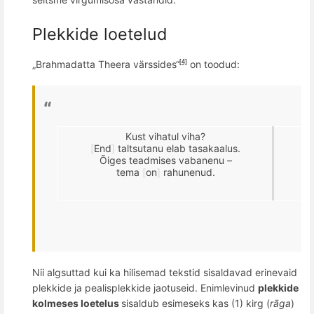
Plekkide loetelud
„
Brahmadatta Theera v
ärssides“
on toodud:
[4]
Kust vihatul viha?
[
End
]
taltsutanu elab tasakaalus.
Õiges teadmises vabanenu –
tema
[
on
]
rahunenud.
Nii algsuttad kui ka hilisemad tekstid sisaldavad erinevaid
plekkide ja
pealisplek
kide jaotuseid. Enimlevinud
plekkide
kolmeses loetelus
sisaldub esimeseks kas (1) kirg (
rāga
)