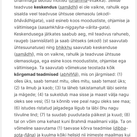
dhammaga seotud m
õ
tted (
dhamma
-vitakka
). Selli
se
teadvuse
keskendus
(
samādhi
) ei ole vaikne, rahulik ega
sisalda veel teadvuse ühtsuse olemasolu (
ekodi-
bh
āvā
dhigata
), vaid esineb koos moodustiste, ohjamise ja
vä
ltimisega (
sasa
ṁkhāra-niggayha-vā
rita-gata
).
Keskendusega jätkates saabub aeg, mil teadvus rahuneb,
raugeb (
sannis
ī
dati
) ja saab ühtseks (
ekodi
) (st saavutab
ühtesuunatuse) ning
bhikkhu
saavutab keskenduse
(
samādhi
), mis on vaikne, rahulik ja teadvuse ühtsuse
olemasoluga, ega esine koos moodustiste, ohjamise ega
vältimisega. Ta saavutab v
õ
imekuse teostada k
õ
ik
k
õ
rgemad teadmised
(
abhiññā
), mis on järgmised: (1)
olles üks, saab temast mitu, olles mitu, saab temast üks;
(2) ta ilmub ja kaob; (3) ta läheb takistamatult lä
bi seinte
ja m
ägede; (4) ta sukeldub maa sisse ja maast välja nagu
oleks see vesi; (5) ta k
õ
nnib vee peal nagu oleks see maa;
(6) istudes ristatud jalgadega liigub ta läbi
õ
hu nagu
tiivuline lind; (7) ta suudab puudutada päikest ja kuud; (8)
tal on v
õ
im oma kehast kuni Brahmā maailmani välja. Ta on
v
õ
imeline saavutama (1) taevase k
õ
rva teadmise (
dibba
-
sota
-
ñāṇa
) ja kuulma k
õ
iki helisid nii inimeste maailmas kui