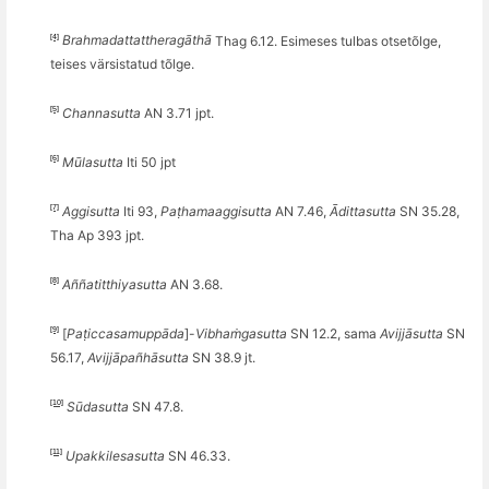
[4]
Brahmadattattherag
āthā
Thag 6.12. Esimeses tulbas otsetõlge,
teises värsistatud tõlge.
[5]
Channasutta
AN 3.71 jpt.
[6]
Mūlasutta
Iti 50
jpt
[7]
Aggisutta
Iti 93,
Paṭ
hamaaggisutta
AN 7.46,
Ādittasutta
SN 35.28,
Tha Ap 393 jpt.
[8]
A
ññ
atitthiyasutta
AN 3.68.
[9]
[
Paṭ
iccasamupp
āda
]-
Vibha
ṁgasutta
SN 12.2, sama
Avijjāsutta
SN
56.17,
Avijjāpa
ñ
hāsutta
SN 38.9 jt.
[10]
Sūdasutta
SN 47.8.
[11]
Upakkilesasutta
SN 46.33.