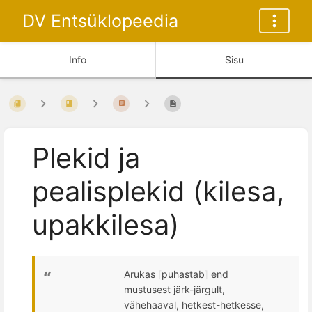
DV Entsüklopeedia
Info
Sisu
Plekid ja
pealisplekid (kilesa,
upakkilesa)
Arukas
[
puhastab
]
end
mustusest järk-järgult,
vähehaaval, hetkest-hetkesse,