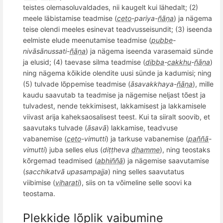
teistes olemasoluvaldades, nii kaugelt kui lähedalt; (2)
meele läbistamise teadmise (
ceto
-pariya-
ñāṇa
) ja nä
gema
teise
olendi
meeles
esinevat teadvusseisundit; (3) iseenda
eelmiste elude meenutamise teadmise (
pubbe
-
niv
āsā
nussati-
ñāṇa
) ja nägema iseenda varasemaid sünde
ja elusid; (4) taevase silma teadmise (
dibba
-
cakkhu
-
ñāṇa
)
ning nägema k
õ
ikide olendite uusi sünde ja kadumisi; ning
(5) tulvade l
õ
ppemise teadmise (
āsavakkhaya-
ñāṇa
), mille
kaudu saavutab ta teadmise ja nägemise neljast t
õ
est ja
tulvadest, nende tekkimisest, lakkamisest ja lakkamisele
viivast arija kaheksaosalisest teest. Kui ta siiralt soovib, et
saavutaks tulvade (
āsavā
) lakkamise, teadvuse
vabanemise (
ceto
-vimutti
) ja tarkuse vabanemise (
paññā
-
vimutti
) juba selles elus (
diṭṭ
heva
dhamme
), ning teostaks
k
õ
rgemad teadmised (
abhiññā
) ja nägemise saavutamise
(
sacchikatv
ā upasampajja
) ning selles saavutatus
viibimise (
viharati
), siis on
ta v
õ
imeline
selle soovi ka
teostama.
Plekkide lõplik vaibumine