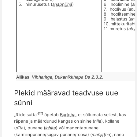
5.
himurusetus (
anabhijjhā
)
6.
hoolimine (
a
7.
hoolivus (
anu
8.
hoolitsemine 
9.
halastus (
an
10.
mittekuritahtl
11.
muretus (
abyā
Allikas:
Vibha
ṁga, Dukanikkhepa Ds 2.3.2.
Plekid määravad teadvuse uue
sünni
„Riide sutta
õpetab
Buddha
, et s
õ
ltumata sellest, kas
[20]
“
räpane ja määrdunud kangas on sinine (
nīla
), kollane
(
pīta
), punane (
lohita
) v
õ
i magentapunane
(karmiinpunane/sügav punane/roosa) (
ma
ñ
jiṭṭha
), näeb