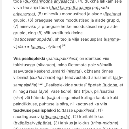
tõde (
dukkhanirodha
ariyasacca
), (4) dukkha lakkamisele
viiva tee arija tõde (
dukkhanirodhagāminī
paṭipadā
ariyasacca
), (5) mineviku moodustised ja
alade
(
āyatana
)
grupid, (6) praeguse hetke moodustised ja
alade
grupid,
(7) mineviku ja praeguse hetke moodustised ning alade
grupid, ning (8) sõltuvuslik tekkimine
(
paṭ
iccasamupp
āda
), sh teo ja vilja seaduspära (
kamma
-
vipāka
=
kamma
-niyāma
).
[9]
Viis
pealisplek
ki
(
pa
ñ
cupakkilesa
)
on identsed viie
takistusega (
nī
vara
ṇa
), mida ületamata pole võimalik
saavutada keskendusmärki (
nimitta
), džhaana
õ
nnes
viibimist (
sukhavihārā
) ega teadvustatud arusaamist (
sati
-
sampaja
ññ
a
).
„
Pealisplek
kide suttas“
õ
petab
Buddha
, et
[10]
nii nagu raua (
aya
), vase (
loha
), tina (
tipu
), plii/seatina
(
sīsa
) v
õ
i h
õ
beda (
sajjhu
) segamisel kullaga kaotab kuld
paindlikkuse, puhtuse ja sära, nii kaotavad ka
viis
teadvuse
pealisplekki
(
cittassa upakkiles
a
): (1)
naudingusoov (
kāmacchanda
), (2) kuritahtlikkus
(
byāpāda
/
vyāpāda
), (3) laiskus ja loidus (
thī
na-middha
),