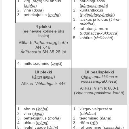
1.
kirg (
rāga
) v
õ
i ahnus
1.
naudingusoov
(
lobha
)
(
kāmacchanda
)
2.
viha (
dosa
)
2.
kuritahtlikkus
3.
pettekujutlus (
moha
)
(
byāpāda
/
vyāpāda
)
3.
laiskus ja loidus (
thī
na-
middha
)
4 plekki
4.
rahutus ja mure
(eelnevale kolmele üks
(
uddhacca-kukkucca
)
lisaks)
5.
kahtlus (
vicikicch
ā
).
Allikad:
Paṭ
hamaaggisutta
AN 7.46;
Ādittasutta
SN 35.28 jpt
4.
mitteteadmine (
avijjā
)
10
plekki
10
pealisplekki
(
dasa
kilesa
)
(
dasa
uppakkilesa =
vipassanūpakkilesa
)
Allikas:
Vibha
ṁga
lk 446
Allikas: Vism lk 660-1
(
Vipassanupakkilesa-kathā
)
1.
ahnus (
lobha
)
1.
kiirgav valgussära
2.
viha (
dosa
)
(
obhāsa
)
3.
pettekujutlus (
moha
)
2.
teadmised (
ñāṇa
)
4.
uhkus (
māna
)
3.
rõõm (
pīti
)
5.
[vale] vaade (
diṭṭhi
)
4.
rahunemine (
passaddhi
)