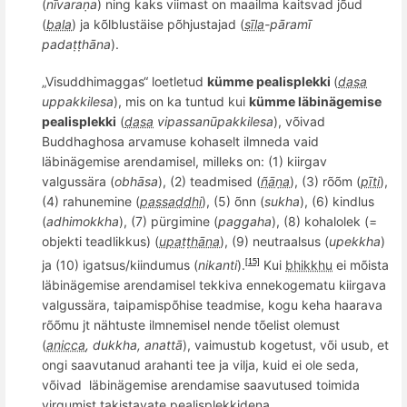
(
nī
vara
ṇa
) ning kaks viimast on maailma kaitsvad jõud
(
bala
) ja kõlblustäise põhjustajad (
sīla
-pāramī
padaṭṭhāna
).
„Visuddhimaggas“ loetletud
kümme
pealisplek
ki
(
dasa
uppakkilesa
), mis on ka tuntud kui
kümme läbinägemise
pealisplek
ki
(
dasa
vipassanūpakkilesa
), võivad
Buddhaghosa
arvamuse kohaselt ilmneda vaid
läbinägemise arendamisel, milleks on: (1) kiirgav
valgussära (
obhāsa
), (2) teadmised (
ñāṇa
), (3) rõõm (
pīti
),
(4) rahunemine (
passaddhi
), (5) õnn (
sukha
), (6) kindlus
(
adhimokkha
), (7) pürgimine (
paggaha
), (8) kohalolek (=
objekti teadlikkus) (
upaṭṭhāna
), (9) neutraalsus (
upekkha
)
ja (10) igatsus/kiindumus (
nikanti
).
Kui
bhikkhu
ei m
õ
ista
[15]
l
äbinägemise arendamisel tekkiva ennekogematu kiirgava
valgussära, taipamisp
õ
hise teadmise, kogu keha haarava
r
õõ
mu jt nähtuste ilmnemisel nende t
õ
elist olemust
(
anicca
, dukkha, anattā
), vaimustub kogetust, v
õ
i usub, et
ongi saavutanud arahanti tee ja vilja, kuid ei ole seda,
v
õ
ivad
läbinä
gemis
e arendamise saavutused toimida
virgumist takistavate
pealisplekkide
na.