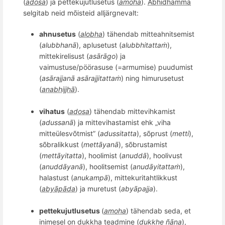
(
adosa
) ja pettekujutlusetus (
amoha
).
Abhidhamma
selgitab neid mõisteid alljärgnevalt:
ahnusetus
(
alobha
) tähendab mitteahnitsemist
(
alubbhanā
), aplusetust (
alubbhitattaṁ
),
mittekirelisust (
asārāgo
) ja
vaimustuse/pöörasuse (=armumise) puudumist
(
asārajjanā
asārajjitattaṁ
) ning himurusetust
(
anabhijjhā
).
vihatus
(
adosa
) tä
hendab
mittevihkamist
(
adussanā
) ja mittevihastamist ehk „viha
mitteülesv
õ
tmist” (
adussitatta
), s
õ
prust (
metti
),
s
õ
bralikkust (
mett
āyanā
), sõbrustamist
(
mett
āyitatta
), hoolimist (
anudd
ā
), hoolivust
(
anudd
āyanā
), hoolitsemist (
anudāyitattaṁ
),
halastust (
anukampā
), mittekuritahtlikkust
(
abyāpāda
) ja muretust (
abyāpajja
).
pettekujutlusetus
(
amoha
) tä
hendab
seda, et
inimesel on dukkha teadmine (
d
ukkhe
ñāṇa
),