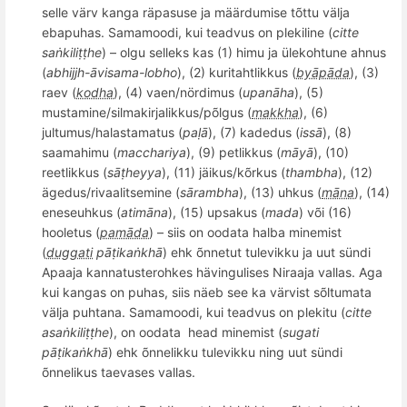
selle värv kanga räpasuse ja mää
rdumise t
õ
ttu välja
ebapuhas. Samamoodi, kui teadvus on plekiline (
citte
sa
ṅkiliṭṭhe
) – olgu selleks kas (1) himu ja ülekohtune ahnus
(
abhij
­jh-ā­visama­-lobho
), (2) kuritahtlikkus (
byāpāda
), (3)
raev (
kodha
), (4) vaen/n
ö
rdimus (
upanāha
), (5)
mustamine/silmakirjalikkus/p
õlgus (
makkha
), (6)
jultumus/halastamatus (
paḷā
), (7) kadedus (
issā
), (8)
saamahimu (
macchariya
), (9) petlikkus (
māyā
), (10)
reetlikkus (
sāṭheyya
), (11) jäikus/k
õ
rkus (
thambha
), (12)
ägedus/rivaalitsemine (
sārambha
), (13) uhkus (
māna
), (14)
eneseuhkus (
atimāna
), (15) upsakus (
mada
) v
õ
i (16)
hooletus (
pamāda
) – siis
on oodata halba minemist
(
duggati
pāṭikaṅkhā
) ehk
õ
nnetut tulevikku ja uut sündi
Apaaja kannatusterohkes hävingulises Niraaja vallas. Aga
kui kangas on puhas, siis näeb see ka vä
rvist s
õ
ltumata
välja puhtana. Samamoodi, kui teadvus on plekitu (
citte
asa
ṅkiliṭṭhe
), on oodata
head minemist (
sugati
pāṭikaṅkhā
) ehk
õ
nnelikku tulevikku ning uut sü
ndi
õ
nnelikus taevases vallas.