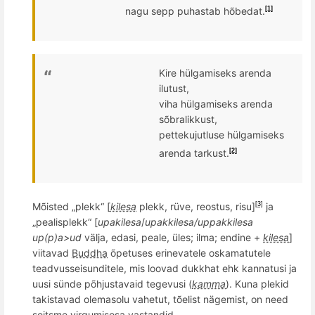
nagu sepp puhastab h
õ
bedat.
[1]
Kire
hülgamiseks
arenda
ilutust,
viha hülgamiseks arenda
s
õ
bralikkust,
pettekujutluse hülgamiseks
arenda tarkust.
[2]
Mõisted „plekk“ [
kilesa
plekk, r
üve, reostus, risu]
ja
[3]
„
pealisplek
k“ [
upakilesa
/
upakkilesa/uppakkilesa
up(p)a>ud
välja, edasi, peale, üles; ilma; endine +
kilesa
]
viitavad
Buddha
õpetuses erinevatele oskamatutele
teadvusseisunditele, mis loovad dukkhat ehk kannatusi ja
uusi sünde p
õ
hjustavaid tegevusi (
kamma
). Kuna plekid
takistavad olemasolu vahetut, tõelist nägemist, on need
seitsme virgumisosa vastandid.