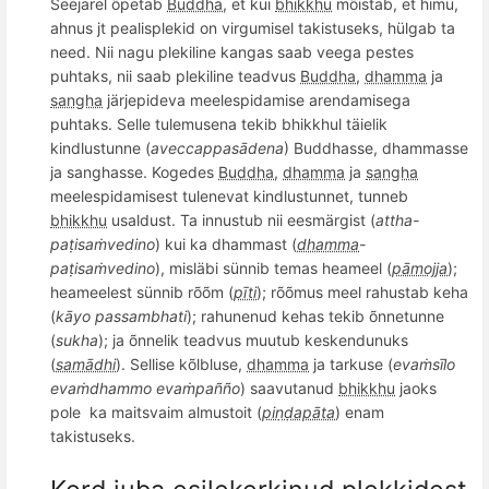
Seejärel õpetab
Buddha
, et kui
bhikkhu
m
õ
istab, et himu,
ahnus jt pealisplekid on virgumisel takistuseks
, h
ü
lgab ta
need.
Nii nagu plekiline kangas saab veega pestes
puhtaks, nii saab plekiline teadvus
Buddha
,
dhamma
ja
sangha
järjepideva meelespidamise arendamisega
puhtaks. Selle tulemusena tekib bhikkhul täielik
kindlustunne (
aveccappas
ā
dena
) Buddhasse, dhammasse
ja sanghasse. Kogedes
Buddha
,
dhamma
ja
sangha
meelespidamisest tulenevat kindlustunnet, tunneb
bhikkhu
usaldust. Ta innustub nii eesmärgist (
attha-
paṭisaṁvedino
) kui ka dhammast (
dhamma
-
paṭisaṁvedino
), misläbi sünnib temas heameel (
pāmojja
);
heameelest sü
nnib r
õõ
m (
pīti
); r
õõ
mus meel rahustab keha
(
kā
yo passambhati
); rahunenud kehas tekib
õ
nnetunne
(
sukha
); ja
õ
nnelik teadvus muutub keskendunuks
(
samādhi
). Sellise k
õ
lbluse,
dhamma
ja tarkuse (
evaṁsī
lo
eva
ṁ
dhammo eva
ṁpa
ññ
o
) saavutanud
bhikkhu
jaoks
pole
ka maitsvaim almustoit (
piṇḍapāta
) enam
takistuseks.