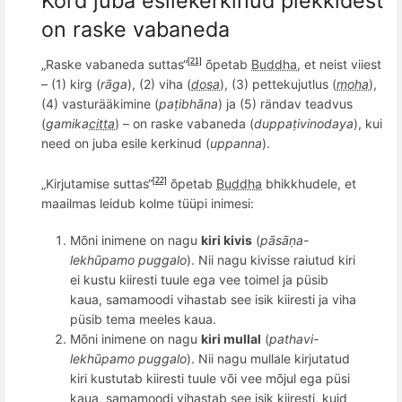
Kord juba esilekerkinud plekkidest
on raske vabaneda
„Raske vabaneda suttas“
õpetab
Buddha
, et neist viiest
[21]
– (1) kirg (
rāga
), (2) viha (
dosa
), (3) pettekujutlus (
moha
),
(4) vasturääkimine (
paṭ
ibh
āna
) ja (5) rändav teadvus
(
gamika
citta
) – on raske vabaneda (
duppa
ṭivinodaya
), kui
need on juba esile kerkinud (
uppann
a
).
„Kirjutamise suttas“
õ
petab
Buddha
bhikkhudele, et
[22]
maailmas leidub kolme tüüpi inimesi:
M
õ
ni inimene on nagu
kiri kivis
(
pāsāṇa-
lekhū
pamo puggalo
). Nii nagu kivisse raiutud kiri
ei kustu kiiresti tuule ega vee toimel ja püsib
kaua, samamoodi vihastab see isik kiiresti ja viha
püsib tema meeles kaua.
M
õ
ni inimene on nagu
kiri mullal
(
pathavi-
lekhū
pamo puggalo
). Nii nagu mullale kirjutatud
kiri kustutab kiiresti tuule v
õ
i vee m
õ
jul ega püsi
kaua, samamoodi vihastab see isik kiiresti, kuid