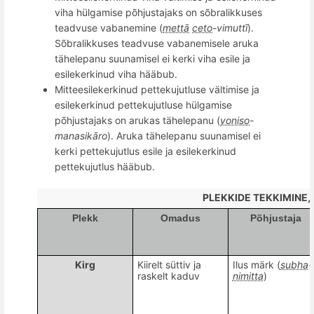
viha hü
lgamise p
õ
hjustajaks on s
õ
bralikkuses
teadvuse vabanemine (
mettā
ceto
-vimuttī
).
S
õ
bralikkuses teadvuse vabanemisele aruka
tähelepanu suunamisel ei kerki viha esile ja
esilekerkinud viha hääbub.
Mitteesilekerkinud pettekujutluse vältimise ja
esilekerkinud pettekujutluse hü
lgamise
p
õ
hjustajaks on arukas tähelepanu (
yoniso
-
manasikāro
). Aruka tähelepanu suunamisel ei
kerki pettekujutlus esile ja esilekerkinud
pettekujutlus hääbub.
PLEKKIDE TEKKIMINE,
Plekk
Omadus
Põhjustaja
Kirg
Kiirelt süttiv ja
Ilus märk (
subha
-
raskelt kaduv
nimitta
)