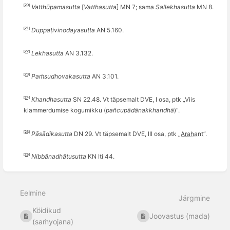
[20]
Vatthūpamasutta
[
Vatthasutta
] MN 7
; sama
Sallekhasutta
MN 8.
[21]
Duppaṭivinodayasutta
AN 5.160.
[22]
Lekhasutta
AN 3.132.
[23]
Paṁsudhovakasutta
AN 3.101.
[24]
Khandhasutta
SN 22.48. Vt täpsemalt DVE, I osa, ptk „Viis
klammerdumise kogumikku (
pa
ñ
cup
ādānakkhandhā
)“.
[25]
Pāsādikasutta
DN 29. Vt täpsemalt DVE, III osa, ptk „
Arahant
“.
[26]
Nibb
ā
nadh
ātusutta
KN Iti 44
.
Ava
sektsiooni
Eelmine
valiku
Järgmine
režiim
Köidikud
Joovastus (mada)
(saṁyojana)