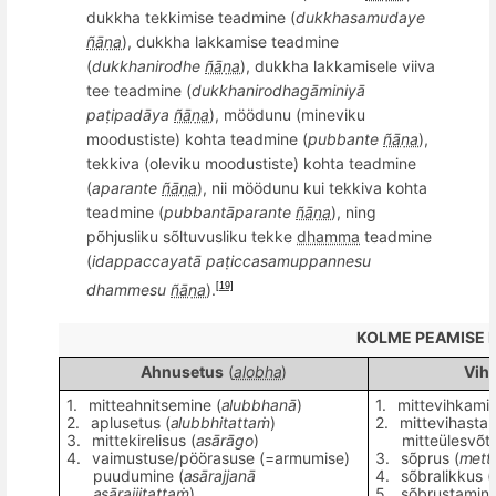
dukkha tekkimise teadmine (
dukkhasamudaye
ñāṇa
), dukkha lakkamise teadmine
(
dukkhanirodhe
ñāṇa
), dukkha lakkamisele viiva
tee teadmine (
dukkhanirodhagāminiyā
paṭipadāya
ñāṇa
), möödunu (mineviku
moodustiste) kohta teadmine (
pubbante
ñāṇa
),
tekkiva (oleviku moodustiste) kohta teadmine
(
aparante
ñāṇa
), nii möödunu kui tekkiva kohta
teadmine (
pubbantā
parante
ñāṇa
), ning
põhjusliku sõltuvusliku tekke
dhamma
teadmine
(
idappaccayatā paṭ
iccasamuppannesu
dhammesu
ñāṇa
).
[19]
KOLME PEAMISE P
Ahnusetus
(
alobha
)
Vih
1.
mitteahnitsemine (
alubbhanā
)
1.
mittevihkamin
2.
aplusetus (
alubbhitattaṁ
)
2.
mittevihastam
3.
mittekirelisus (
asārāgo
)
mitteülesv
õ
t
4.
vaimustuse/pöörasuse (=armumise)
3.
s
õprus (
metti
puudumine (
asārajjanā
4.
s
õ
bralikkus (
asārajjitattaṁ
)
5.
sõbrustamine