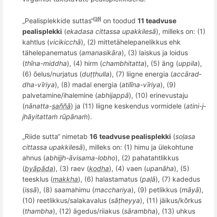
„
Pealisplek
kide suttas“
on toodud
11
teadvuse
[16]
pealisplekki
(
ekadasa
cittassa upakkiles
ā
), milleks on: (1)
kahtlus (
vicikicch
ā
), (2) mittetähelepanelikkus ehk
tähelepanematus (
amanasikāra
), (3) laiskus ja loidus
(
thī
na-middha
), (4) hirm (
chambhitatta
), (5) äng (
uppila
),
(6) õelus/nurjatus (
duṭṭhulla
), (7) liigne energia (
acc
ārad­
dha­-vīriya
), (8) madal energia (
atil
īna-vīriya
), (9)
palvetamine/ihalemine (
abhijappā
), (10) erinevustaju
(
nānatta-
saññā
) ja (11) liigne keskendus vormidele (
ati­ni-j­
jhā­yi­tat­taṁ rūpānaṁ
).
„Riide sutta“ nimetab
16
teadvuse pealisplekki
(
soḷasa
cittassa upakkiles
ā
), milleks on: (1) himu ja ülekohtune
ahnus (
abhij
­jh-ā­visama­-lobho
), (2) pahatahtlikkus
(
byāpāda
), (3) raev (
kodha
), (4) vaen (
upanāha
), (5)
teesklus (
makkha
), (6) halastamatus (
paḷā
), (7) kadedus
(
issā
), (8) saamahimu (
macchariya
), (9) petlikkus (
māyā
),
(10) reetlikkus/salakavalus (
sāṭheyya
), (11) jäikus/kõrkus
(
thambha
), (12) ä
gedus/riiakus (
sārambha
), (13) uhkus