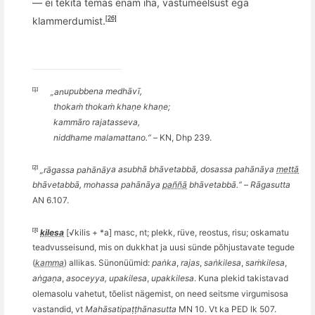
— ei tekita temas enam iha, vastumeelsust ega
klammerdumist.
[26]
[1]
„an
upubbena medh
āvī,
thokaṁ thokaṁ khaṇe khaṇ
e;
kammāro rajatasseva,
niddhame malamattano
.“
–
KN, Dhp 239.
[2]
„rāgassa pahānā
ya asubh
ā
bh
ā
vetabb
ā, dosassa pahānāya
mettā
bh
ā
vetabb
ā, mohassa pahānāya
paññā
bh
ā
vetabb
ā.“
–
Rāgasutta
AN 6.107.
[3]
kilesa
[
√kilis + *
a]
masc, nt; plekk, rüve, reostus, risu; oskamatu
teadvusseisund, mis on dukkhat ja uusi sünde p
õ
hjustavate tegude
(
kamma
) allikas. Sünonüümid:
paṅka
,
rajas
,
saṅkilesa
,
saṁkilesa
,
aṅgaṇa
,
asoceyya, upakilesa
,
upakkilesa
. Kuna plekid takistavad
olemasolu vahetut, t
õ
elist n
ägemist, on need seitsme virgumisosa
vastandid, vt
Mahāsatipaṭṭhānasutta
MN 10. Vt ka PED lk 507.