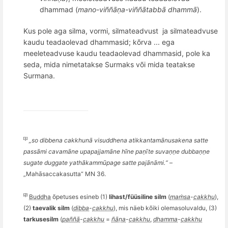
dhammad (
mano
-vi
ññāṇ
a-vi
ññā
tabb
ā
dhammā
).
Kus pole aga silma, vormi, silmateadvust
ja silmateadvuse
kaudu teadaolevad dhammasid; k
õ
rva ... ega
meeleteadvuse kaudu teadaolevad dhammasid, pole ka
seda, mida nimetatakse Surmaks v
õ
i mida teatakse
Surmana.
[1]
„so dibbena cakkhunā
visuddhena atikkantam
ānusakena satte
passā
mi cavam
āne upapajjamā
ne h
ī
ne pa
ṇīte suvaṇṇ
e dubba
ṇṇe
sugate duggate yathākammū
page satte paj
ānāmi.“
–
„Mahā
saccakasutta
“
MN 36.
[2]
Buddha
õ
petuses esineb (1)
lihast/füüsiline silm
(
maṁsa
-
cakkhu
),
(2)
taevalik silm
(
dibba
-
cakkhu
), mis n
äeb k
õ
iki olemasoluvaldu, (3)
tarkusesilm
(
paññā
-
cakkhu
=
ñāṇa
-
cakkhu
,
dhamma
-
cakkhu