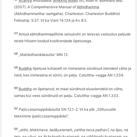
Ācariya
Anuruddha.
Bhikkhu
Bodhi
(tr), Allan R. Bomhard (ed).
(2007). A Comprehensive Manual of
Abhidhamma
(Abhidhammattha-saṁgaha). Charleston: Charleston Buddhist
Felloship. 5:37. Vt ka Vism 14.124 ja Kv 8:2.
[17]
Antud abhidhammapõhine seisukoht on teravas vastuolus paljude
teiste hilisem loodud
koolkondade
õpetuse
ga.
[18]
„Mahāsīhanādasutta
“
MN 12.
[19]
Buddha
õpetuse kohaselt on inimesena sündinud olendeid vähe ja
neid, kes inimesena ei sünni, on palju.
Catuttha-vagga AN 1.334.
[20]
Buddha
on
õ
petanud, et maal s
ündinud elusolendeid on vähe,
samas kui vees sündinuid on palju. Catuttha-vagga AN 1.333.
[21]
Paṭ
iccasamupp
ādasutta
SN 12.1-2. Vt ka ptk „S
õ
ltuvuslik
tekkimine (
paṭ
iccasamupp
āda
)“.
[22]
„atthi, bhikkhave, tadāyatanaṁ, yattha neva paṭhavī, na āpo, na
tejo, na vāyo, na ākāsānañcāyatanaṁ, na viññāṇañcāyatanaṁ, na