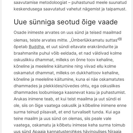
saavutamise metodoloogiat – puhastunud meele suunatud
keskendusega saavutatud vahetut nägemist ja taipamust.
Uue sü
nniga seotud
õ
ige vaade
Osade inimeste arvates on uus sünd ja teised maailmad
olemas, teiste arvates mitte. „
Ü
mberlükkamatu suttas“
[5]
õ
petab
Buddha
, et uut sü
ndi eitavate erakr
ändurite ja
braahmanite puhul v
õ
ib eeldada, et nad v
äldivad kolme
oskuslikku dhammat, milleks on
õ
nne toov kehaline,
k
õ
neline ja meeleline käitumine ning viivad ellu kolme
oskamatut dhammat, milleks on dukkhattoov kehaline,
k
õ
neline ja meeleline käitumine, kuna ei nä
e oskamatutes
dhammades
ja plekk
ides/rüvedes ohtu, ega oskuslikes
dhammades loobumisega kaasnevat kasu ja puhastumist.
Arukas inimene teab, et kui teist maailma ja uut sündi ei
ole, siis on
õ
ige vaatega oskuslik ja k
õ
lbeline inimene enne
surma teinud piisavalt, et end turvaliselt tunda. Kui aga
teine maailm ja uus sünd on olemas, siis peale vale
vaatega, oskamatu ja k
õ
lbetu inimese keha surma toimub
uus sünd Apaaja kannatusterohkes hävingulises Niraaja