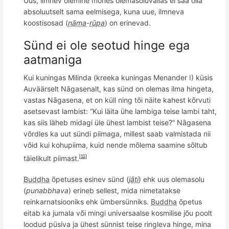
Uus, ilmnev olemine m
õ
nes olemasoluvallas ei saa olla
absoluutselt sama eelmisega, kuna uue, ilmneva
koostisosad (
nāma
-
rūpa
) on erinevad.
Sünd ei ole seotud hinge ega
aatmaniga
Kui kuningas Milinda (kreeka kuningas Menander
I
) küsis
Auväärselt Nāgasenalt, kas sünd on olemas ilma hingeta,
vastas Nāgasena, et on küll ning tõi näite kahest k
õ
rvuti
asetsevast lambist: “K
ui l
ä
ita
ühe lambiga teise lambi taht,
kas siis lä
heb midagi
üle ühest lambist teise?” Nāgasena
võrdles ka uut sündi piimaga, millest saab valmistada nii
v
õ
id kui kohupiima, kuid nende m
õ
lema saamine s
õ
ltub
täielikult piimast.
[11]
Buddha
õ
petuses esinev sünd (
jāti
) ehk uus olemasolu
(
punabbhava
) erineb sellest, mida nimetatakse
reinkarnatsiooniks ehk ümbersünniks.
Buddha
õ
petus
eitab ka jumala v
õ
i mingi universaalse kosmilise j
õ
u poolt
loodud pü
siva
ja ühest sünnist teise ringleva
hinge
, mina