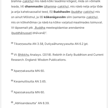
brahma-
cakkhu
) mis näeb kõiki teadmisi kõigest, mida on võimalik
teada, (4)
dhammasilm
(
dhamma
-
cakkhu
), mis näeb nelja arija t
õ
de
ja arija kaheksaosalist teed, (5)
Buddhasilm
(
buddha
-
cakkhu
) mis
on ainult Mõistnul, ja (6)
kõikenägevsilm
silm (
samanta-
cakkhu
),
mis on k
õ
ikeh
õ
lmav ja näeb ka k
õ
ike varjatud maailmades toimuvat.
Vt täpsemalt ptk „
Buddha
meelespidamise arendamine
(
buddhānussati
bh
ā
van
ā
)“.
[3]
Tikaṇṇ
asutta AN 3.58
, Dutiyaāhuneyyasutta AN 6.2 jpt.
[4]
Vt:
Bhikkhu
Analayo. (2018). Rebirth in Early Buddhism and Current
Research. England: Wisdom Publications.
[5]
Apaṇṇakasutta MN 60.
[6]
Kesamuttisutta AN 3.65.
[7]
Apaṇṇakasutta MN 60.
[8]
„
Abhisandasutta
“
AN 8.39.