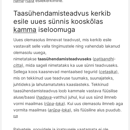
nāma
-
rūpa
esilekerkimine.
Taasühendamisteadvus kerkib
esile uues sü
nnis
koosk
õ
las
kamma
iseloomuga
Uues olemasolus ilmnevat teadvust, mis kerkib esile
vastavalt selle valla tingimustele ning vahendab lakanud
olemasolu uuega,
nimetatakse
taasühendamisteadvuseks
(
paṭisandhi
-
citta
), mida sageli nimetataks ka uue sünni teadvuseks.
Sellega koos
kaasnevad mentaalsed tegurid (
cetasika
),
mis on
tekkinud uue teadvuse tuumaks, suunajateks,
juhtideks ja lahutamatuteks kaaslasteks. Tekkinud
taasühendamisteadvus loob kammale vastava füü
silise
aluse/baasi (
hadaya
-vatthu
) juhul, kui uus sü
nd ilmneb
vormi
maailmas (
rūpa
-
loka
). Kui uus olemasolu ilmneb aga
vormi
ta maailmas (
arūpa
-
loka
), siis füüsiline alus puudub.
[12]
Palvetele, soovidele ja igatsusele vaatamata ei ole