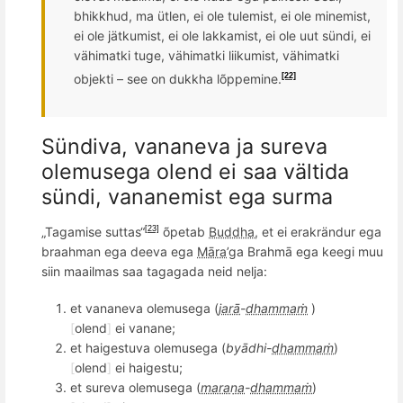
bhikkhud, ma ütlen, ei ole tulemist, ei ole minemist,
ei ole jätkumist, ei ole lakkamist, ei ole uut sündi, ei
vähimatki
tuge, v
ähimatki liikumist, vähimatki
objekti – see on dukkha l
õ
ppemine.
[22]
Sündiva, vananeva ja sureva
olemusega olend ei saa vä
ltida
sündi, vananemist ega surma
„Tagamise suttas“
õpetab
Buddha
, et
ei erakr
ändur ega
[23]
braahman ega deeva ega
Māra
’ga Brahmā ega keegi muu
siin maailmas saa tagagada neid nelja:
et vananeva olemusega (
jarā
-
dhammaṁ
)
[
olend
]
ei vanane;
et haigestuva olemusega (
byādhi-
dhammaṁ
)
[
olend
]
ei haigestu;
et sureva olemusega (
maraṇa
-
dhammaṁ
)