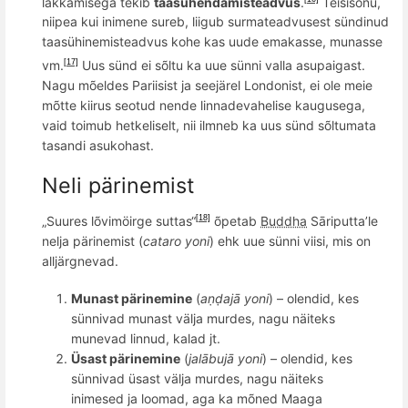
lakkamisega tekib
taasühendamisteadvus
.
Teisis
õ
nu,
niipea kui inimene sureb, liigub surmateadvusest sündinud
taasühinemisteadvus kohe kas uude emakasse, munasse
vm.
Uus sü
nd ei s
õ
ltu ka uue sünni valla asupaigast.
[17]
Nagu m
õ
eldes Pariisist ja seejärel Londonist, ei ole meie
m
õ
tte kiirus seotud nende linnadevahelise kaugusega,
vaid toimub hetkeliselt, nii ilmneb ka uus sünd s
õ
ltumata
tasandi asukohast.
Neli
pärinemist
„Suures l
õ
vim
ö
irge suttas“
õ
petab
Buddha
Sāriputta’le
[18]
nelja pärinemist (
cataro yoni
) ehk uue sünni viisi, mis on
alljärgnevad.
Munast pärinemine
(
aṇḍajā yoni
) – olendid, kes
sü
nnivad munast v
älja murdes, nagu näiteks
munevad linnud, kalad jt.
Üsast pärinemine
(
jalābujā yoni
) – olendid, kes
sü
nnivad
üsast välja murdes, nagu näiteks
inimesed ja
loomad,
aga ka m
õ
ned M
aaga