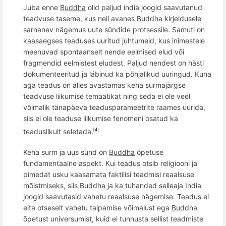
Juba enne
Buddha
olid paljud india joogid saavutanud
teadvuse taseme, kus neil avanes
Buddha
kirjeldusele
sarnanev nägemus uute sündide
protsessi
le
. Samuti on
kaasaegses teaduses uuritud juhtumeid, kus inimestele
meenuvad spontaanselt nende eelmised elud v
õ
i
fragmendid eelmistest eludest. Paljud nendest on
hästi
dokumenteeritud ja läbinud ka p
õ
hjalikud uuringud. Kuna
aga teadus on alles avastamas keha surmajärgse
teadvuse liikumise temaatikat ning seda ei ole veel
v
õ
imalik tänapäeva teadusparameetrite raames uurida,
siis ei ole teaduse liikumise fenomeni osatud ka
teaduslikult seletada.
[4]
Keha surm ja u
us s
ünd on
Buddha
õ
petu
se
fundamentaalne
aspekt. Kui teadus otsib religiooni ja
pimedat usku kaasamata faktilisi teadmisi reaalsuse
m
õ
istmiseks, siis
Buddha
ja ka tuhanded selleaja India
joogid saavutasid vahetu reaalsuse nä
gem
ise. Teadus ei
eita otseselt vahetu taipamise v
õ
imalust ega
Buddha
õ
petust universumist, kuid ei tunnusta sellist teadmiste