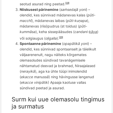
seotud asur
ad ning pee
tad
.
[19]
Niiskusest pärinemine
(
saṁsedajā yoni
) –
olendid, kes sü
nnivad m
ä
danevas kalas (
pū
ti-
macch
ī
), mä
danevas laibas (
pūti-kuṇapa
),
mä
danevas
(riisi)pudrus (st toidus) (
pūti-
kummāsa
), keha sissepää
sudes (
candani-
kāya
)
v
õ
i solgiaugus (
oḷ
igalla
).
[20]
Spontaanne pärinemine
(
opap
ātikā yoni
) –
olendid, kes sünnivad spontaanselt ja täielikult
väljaarenenult, nagu näiteks kõrgemates
olemasoludes sündivad tavanägemisele
nähtamatud
deevad
ja brahmad, Niraajalased
(
nerayikā
), aga ka ü
ht
e tüü
pi inimolendid
(
ekacce manuss
ā
) ning hävingusse
langenud
(
ekacce vinip
ātik
) Apaaja kaotuse vallas
sündivad peetad ja asurad.
Surm kui uue olemasolu tingimus
ja surmatus