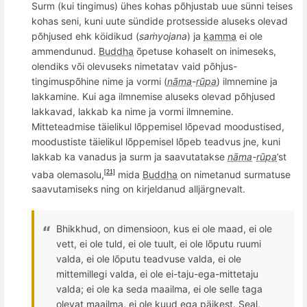
Surm
(kui tingimus) ühes kohas põhjustab uue sünni teises
kohas seni, kuni uute sündide
protses
side aluseks olevad
põhjused ehk köidikud (
saṁyojana
) ja
kamma
ei ole
ammendunud.
Buddha
õ
petuse kohaselt on inimeseks,
olendiks või olevuseks nimetatav vaid põhjus-
tingimuspõhine nime ja vormi (
nāma
-
rūpa
) ilmnemine ja
lakkamine. Kui aga ilmnemise aluseks olevad põhjused
lakkavad, lakkab ka nime ja vormi ilmnemine.
Mitteteadmise täielikul lõppemisel lõpevad moodustised,
moodustiste täielikul lõppemisel lõpeb teadvus jne, kuni
lakkab ka vanadus ja surm ja saavutatakse
nāma
-
rūpa
’st
vaba olemasolu,
mida
Buddha
on nimetanud surmatuse
[21]
saavutamiseks ning on kirjeldanud alljärgnevalt.
Bhikkhud, on
dimensioon, kus ei ole maad, ei ole
vett, ei ole tuld, ei ole tuult, ei ole l
õ
putu ruumi
valda, ei ole l
õ
putu teadvuse valda, ei ole
mittemillegi valda, ei ole ei-taju-ega-mittetaju
valda; ei ole ka seda maailma, ei ole selle taga
olevat maailma, ei ole kuud ega päikest. Seal,