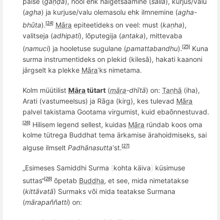
paise (
gaṇḍa
), nool ehk haigetsaamine (
salla
), kurjus/valu
(
agha
) ja kurjuse/valu olemasolu ehk ilmnemine (
agha-
bhūta
).
Māra
epiteetideks on veel: must (
kaṇha
),
[24]
valitseja (
adhipati
), l
õ
putegija (
antaka
)
, mittevaba
(
namuci
) ja hooletuse sugulane (
pamattabandhu
).
Kuna
[25]
surma instrumentideks on plekid (kilesā), hakati kaanoni
jä
rgselt ka plekke
Māra
ks nimetama.
’
Kolm müütilist
Māra
tütart
(
māra
-dh
ītā
) on:
Taṇhā
(iha),
Arati (vastumeelsus) ja Rāga (kirg), kes tulevad
Māra
palvel takistama Gootama virgumist, kuid eba
õ
nnestuvad.
Hilisem legend sellest, kuidas
Māra
ründab koos oma
[26]
kolme tütrega Buddhat tema ärkamise ärahoidmiseks, sai
alguse ilmselt
Padh
ānasutta
st.
[27]
’
„Esimeses Samiddhi Surma
[
kohta kä
iva
]
küsimuse
suttas“
õ
petab
Buddha
, et see, mida nimetatakse
[28]
(
kittāvatā
) Surmaks v
õ
i mida teatakse Surmana
(
mā
rapa
ññ
atti
) on: