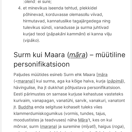
[
olend
]
ei sure;
et minevikus iseenda tehtud, plekkidel
põhinevad, korduvasse olemasollu viivad
,
hirmutav
ad, kannatuslike tagajärgedega ning
tulevikus sündi, vanadusse ja surma juhtivad
kurjad teod (
pāpakāni kammāni
) ei kanna
vilj
u
(
vipāko
).
Surm kui Maara (
māra
) – müütiline
personifikatsioon
Paljudes müütides esineb Surm ehk Maara [
māra
(<
maraṇa
)] kui surma, aga ka k
õ
ige halva, kurja (
pāpimā
),
hävingulise
, iha jt dukkhat p
õ
hjustava personifikatsioon.
Eesti pärimustes on sarnase kurjuse kehastuse vasteteks
kurivaim, vanapagan, vanatühi, sarvik, vanakuri, vanatont
jt.
Buddha
enda selgituse kohaselt tuleks viies
klammerdumiskogumikus (vormis, tundes, tajus,
moodustistes ja teadvuses) nä
ha
Māra
t, kes on kui
’
m
õ
rvar, surm (
maraṇa
) ja suremine (
mīyatī
), haigus (
roga
),