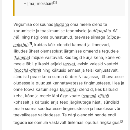
–
[
ma
]
m
õ
istsin!
[1]
Virgumise
ööl suunas
Buddha
oma meele olendite
kadumisele ja taasilmumise teadmisele (
cutū­papā
ta-
­ñā­
ṇā
), ning nägi oma puhastunud, taevase silmaga (
dibba
-
cakkhu
)
, kuidas kõik
olend
id kaovad ja ilmnevad,
[2]
liikudes ühest olemasolust jä
rgmisse
omaenda tegudele
(
kamma
) mõjule vastavalt. Kes tegid kurja keha, k
õ
ne v
õ
i
meele l
äbi, pilkasid arijaid (
ariya
), evisid valesid vaateid
(
micchā
-
diṭṭhi
)
ning k
äitusid ennast ja teisi kahjustavalt,
sündisid peale keha surma ümber Niraajasse, rõhuvatesse
oludesse ja puudust kannatavatesse tingimustesse. Hea ja
õ
nne toova käitumisega (
sucarita
) olendid, kes käitusid
keha, kõne ja meele läbi
õ
ige vaate (
sammā
-
diṭṭhi
)
kohaselt
ja käitusid arija teed järginutega hästi, sündisid
peale surma soodsatesse tingimustesse ja heaolusse v
õ
i
taevalikesse valdadesse. Ta nägi olendeid nende endi
tegude iseloomule vastavalt tiirlemas l
õ
putus ringkäigus.
[3]