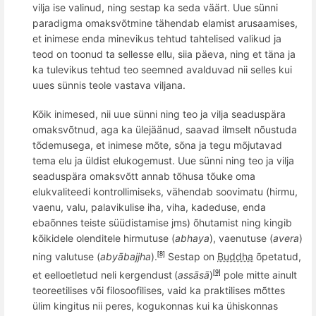
vilja ise valinud, ning sestap ka seda väärt. Uue sünni
paradigma omaksvõtmine tä
hendab
elamist arusaamises
,
et
inimese enda minevikus tehtud tahtelised valikud ja
teod on toonud ta sellesse ellu, siia päeva, ning
et
täna ja
ka tulevikus tehtud teo seemned avalduvad nii selles kui
uues sünnis teole vastava viljana.
Kõik inimesed, nii uue sünni ning teo ja vilja seaduspära
omaksvõtnud, aga ka ülejäänud, saavad ilmselt nõustuda
tõdemusega, et inimese m
õ
te, s
õ
na ja tegu mõjutavad
tema elu ja üldist elukogemust. U
ue s
ünni ning teo ja vilja
seaduspära omaksv
õ
tt annab tõhusa tõuke oma
elukvaliteedi kontrollimiseks, vähendab soovimatu (hirmu,
vaenu, valu, palavikulise iha, viha, kadeduse,
enda
ebaõ
nnes
teiste süüdistamise jms) õhutamist ning kingib
kõikidele olenditele hirmutuse (
abhaya
), vaenutuse (
avera
)
ning valutuse (
abyābajjha
).
Sestap on
Buddha
õpetatud,
[8]
et eelloetletud
nel
i
kergendust
(
assāsā
)
pole mitte ainult
[9]
teoreetilises v
õ
i filosoofilises, vaid ka
praktilises m
õ
ttes
ülim kingitus nii peres, kogukonnas kui ka ühiskonnas