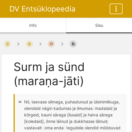
DV Entsüklopeedia
Info
Sisu
Surm ja sünd
(maraṇa-jāti)
Nii, taevase silmaga, puhastunud ja üleinimlikuga,
olendeid nägin kadumas ja ilmumas: madalaid ja
k
õ
rgeid, kauni s
ä
raga
[ilusaid] ja halva sä
raga
[koledaid],
õ
nne l
ä
inud ja dukk
hasse läinud;
vastavalt
[
oma enda
]
tegudele olendid mööduvad