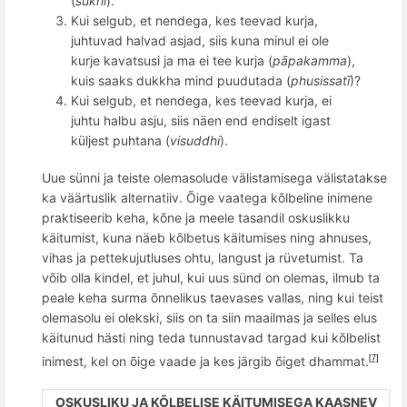
(
sukhi
).
Kui selgub, et nendega, kes teevad kurja,
juhtuvad halvad asjad, siis kuna minul ei ole
kurje kavatsusi ja ma ei tee kurja (
pāpakamma
),
kuis saaks dukkha mind puudutada (
phusissatī
)?
Kui selgub, et nendega, kes teevad kurja, ei
juhtu halbu asju, siis nä
en end endiselt
igast
küljest puhtana (
visuddh
i
).
Uue sünni ja teiste olemasolude välistamisega välistatakse
ka väärtuslik alternatiiv. Õige vaatega k
õ
lbeline inimene
praktiseerib keha, k
õ
ne ja meele tasandil oskuslikku
käitumist, kuna näeb k
õ
lbetus käitumises ning ahnuses,
vihas ja pettekujutluses ohtu, langust ja rüvetumist. Ta
v
õ
ib olla kindel, et juhul, kui uus sünd on olemas, ilmub ta
peale keha surma
õ
nnelikus taevases vallas, ning kui teist
olemasolu ei olekski, siis on ta siin maailmas ja selles elus
käitunud hästi ning teda tunnustavad targad kui k
õ
lbelist
inimest, kel on
õ
ige vaade ja kes järgib
õ
iget dhammat.
[7]
OSKUSLIKU JA KÕLBELISE KÄITUMISEGA KAASNEV