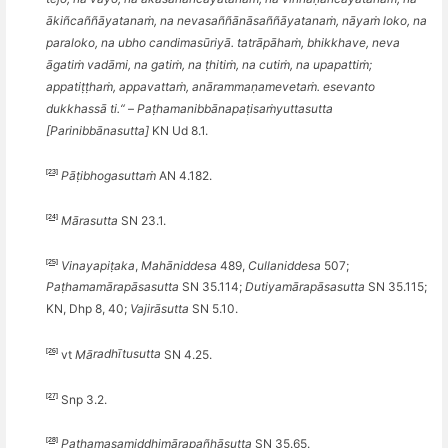
ākiñcaññāyatanaṁ, na nevasaññānāsaññāyatanaṁ, nāyaṁ loko, na
paraloko, na ubho candimasūriyā. tatrāpāhaṁ, bhikkhave, neva
āgatiṁ vadāmi, na gatiṁ, na ṭhitiṁ, na cutiṁ, na upapattiṁ;
appatiṭṭhaṁ, appavattaṁ, anārammaṇamevetaṁ. esevanto
dukkhassā ti.“
–
Paṭ
hamanibb
ānapaṭisaṁ
yuttasutta
[Parinibb
ānasutta]
KN Ud
8.1.
[23]
Pāṭibhogasuttaṁ
AN 4.182.
[24]
Mārasutta
SN 23.1.
[25]
Vinayapiṭaka
,
Mahāniddesa
489,
Cullaniddesa
507;
Paṭhamamārapāsasutta
SN 35.114;
Dutiyamārapāsasutta
SN 35.115;
KN, Dhp 8, 40;
Vajirāsutta
SN 5.10.
[26]
vt
Mā
radh
ītusutta
SN 4.25.
[27]
Snp 3.2.
[28]
Paṭhamasamiddhimā
rapa
ñ
hāsutta
SN 35.65.