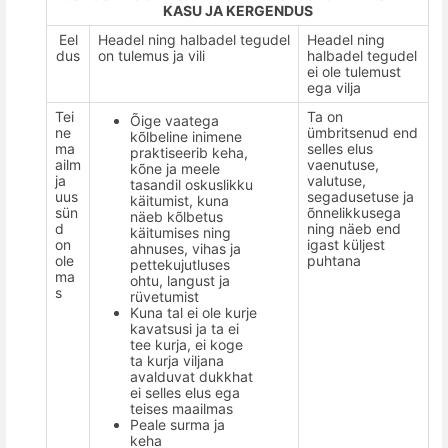
KASU JA KERGENDUS
Eel
Headel ning halbadel tegudel
Headel ning
dus
on tulemus ja vili
halbadel tegudel
ei ole tulemust
ega vilja
Tei
Ta on
Õige vaatega
ne
ümbritsenud end
k
õ
lbeline inimene
ma
selles elus
praktiseerib keha,
ailm
vaenutuse,
k
õ
ne ja meele
ja
valutuse,
tasandil oskuslikku
uus
segadusetuse ja
käitumist, kuna
sün
õ
nnelikkusega
näeb k
õ
lbetus
d
ning näeb end
käitumises ning
on
igast küljest
ahnuses, vihas ja
ole
puhtana
pettekujutluses
ma
ohtu, langust ja
s
rüvetumist
Kuna tal ei ole kurje
kavatsusi ja ta ei
tee kurja, ei koge
ta kurja viljana
avalduvat dukkhat
ei selles elus ega
teises maailmas
Peale surma ja
keha