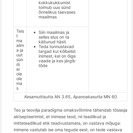
kokkukukkumist
toimub uus sünd
õ
nnelikus taevases
maailmas
Teis
Siin maailmas ja
t
selles elus on ta
ma
käitunud hästi
ailm
Teda tunnustavad
a ja
targad kui k
õ
lbelist
uut
inimest, kel on
õ
ige
sün
vaade ja kes jä
rgib
di
t
õ
de
ei
ole
ole
ma
s
Kesamuttisutta
AN 3.65,
Apaṇṇakasutta
MN 60
Teo ja teovilja paradigma omaksvõtmine tä
hendab t
õ
siasja
aktsepteerimist,
et
inimese teod, nii teadlikud ja
mitteteadlikud ehk teadvustamata, on vastava mõjuga:
inimene vastutab
ise
oma tegude eest, on teole vastava