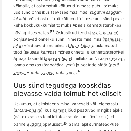
v
õ
imalik, et oskamatult käitunud inimese puhul toimuks
uus sünd
õ
nnelikus taevases maailmas (
sugatiṁ
sagga
ṁ
lokaṁ
), või et oskuslikult käitunud inimese uus sünd
peale
keha
kokkukukkumist toimuks Apaaja kannatusterohkes
hä
vingulises
vallas.
Oskuslikud teod (
kusala
kamma
)
[13]
p
õ
hjustavad
õ
nneliku sünni inimeste maailmas (
manussa
-
loka
) v
õ
i deevade maailmas (
deva
-
loka
) ja oskamatud
teod (
akusala
kamma
) mõnes
õ
nnetul ja kannatusterohkel
Apaaja tasandil (
apāya
-
bhūmi
), milleks on Niraaja (
niraya
),
looma emakas (
tiracch
āna-yoni
) ja peetade sfäär (
petti
-
visaya
=
peta
-
visaya
,
peta
-yoni
).
[14]
Uus sü
nd tegudega koosk
õ
las
olevasse valda toimub hetkeliselt
Uskumus, et eksisteerib mingi vahevald või -olemasolu
(
antara
-
bhava
), kus
kamma
j
õ
ud peatuvad mingiks ajaks
(näiteks seniks kuni leitakse sobiv uue sünni koht),
ei
p
ärine
Buddha
õ
petusest.
Samal ajal surmateadvuse
[15]
[16]