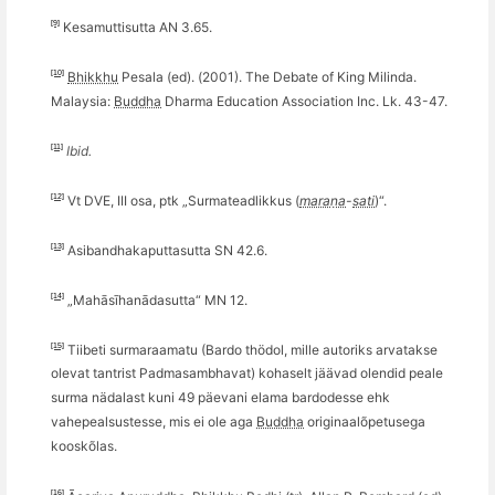
[9]
Kesamuttisutta AN 3.65.
[10]
Bhikkhu
Pesala (ed). (2001). The Debate of King Milinda.
Malaysia:
Buddha
Dharma Education Association Inc. Lk. 43-47.
[11]
Ibid.
[12]
Vt DVE, III osa, ptk „Surmateadlikkus (
maraṇa
-
sati
)“.
[13]
Asibandhakaputtasutta SN 42.6.
[14]
„Mahāsīhanādasutta
“
MN 12.
[15]
Tiibeti surmaraamatu (Bardo th
ö
dol, mille autoriks
arvatakse
olevat tantrist Padmasambhavat) kohaselt jäävad olendid peale
surma nädalast kuni 49 päevani elama bardodesse ehk
vahepealsustesse, mis ei ole aga
Buddha
originaal
õ
petusega
koosk
õlas.
[16]