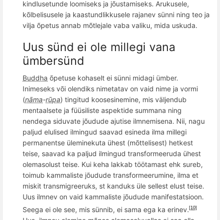
kindlusetunde loomiseks ja jõustamiseks. Arukusele,
kõlbelisusele ja kaastundlikkusele rajanev sünni ning teo ja
vilja õpetus annab mõtlejale vaba valiku, mida uskuda.
Uus sünd ei ole millegi vana
ümbersünd
Buddha
õ
petuse kohaselt ei sü
nni midagi
ümber.
Inimeseks või olendiks nimetatav on
vaid
nime ja vormi
(
nāma
-
rūpa
) tingitud koosesinemine
, mis v
äljendub
mentaalsete ja füüsiliste aspektide summana ning
nendega siduvate jõudude ajutise ilmnemisena. Nii, nagu
paljud elulised ilmingud saavad esineda ilma millegi
permanentse üleminekuta ühest (m
õ
ttelisest) hetkest
teise, saavad ka paljud ilmingud transformeeruda ühest
olemasolust teise. Kui keha lakkab töötamast ehk sureb,
toimub kammaliste j
õ
udude transformeerumine, ilma et
miskit transmigreeruks, st kanduks üle sellest elust teise.
Uus ilmnev on vaid kammaliste j
õ
udude manifestatsioon.
Seega ei ole see,
mis s
ü
nnib
, ei sama ega ka erinev.
[10]