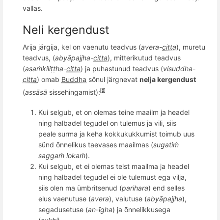
vallas.
Neli kergendust
Arija järgija, kel on vaenutu teadvus (
avera-
citta
), muretu
teadvus, (
abyā
pajjha-
citta
), mitterikutud teadvus
(
asaṁkiliṭṭ
ha-
citta
) ja puhastunud teadvus (
visuddha-
citta
) omab
Buddha
sõnul järgnevat
nelja kergendust
(
assāsā
sissehingamist)
:
[6]
Kui selgub, et on olemas teine maailm ja headel
ning halbadel tegudel on tulemus ja vili, siis
peale surma ja keha kokkukukkumist toimub uus
sünd
õ
nnelikus taevases maailmas (
sugatiṁ
sagga
ṁ lokaṁ
).
Kui selgub, et ei olemas teist maailma ja headel
ning halbadel tegudel ei ole tulemust ega vilja,
siis olen ma ü
mbritsenud (
parihara
) end selles
elus vaenutuse (
avera
), valutuse (
abyāpajjha
),
segadusetuse (
an-
īgha
) ja
õ
nnelikkusega