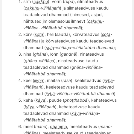
silm (
cakkhu
), vorm (
rūpā
), silmateadvus
(
cakkhu
-vi
ññāṇ
aṁ
) ja silmateadvuse kaudu
teadaolevad dhammad (inimesed, asjad,
nähtused jm olemasolus ilmnev) (
cakkhu
-
vi
ññāṇ
a-vi
ññā
tabb
ā
dhammā
);
k
õ
rv (
sota
), heli (
saddā
), k
õ
rvateadvus (
sota
-
vi
ññāṇ
a
) ja k
õ
rvateadvuse kaudu teadaolevad
dhammad (
sota
-vi
ññāṇ
a-vi
ññā
tabb
ā
dhammā
);
nina (
ghāna
), l
õ
hn (
gandh
ā
), ninateadvus
(
ghāna-vi
ññāṇ
a
), ninateadvuse kaudu
teadaolevad dhammad (
ghāna-vi
ññāṇ
a-
vi
ññā
tabb
ā
dhammā
);
keel (
jivhā
), maitse (
rasā
), keeleteadvus (
jivhā
-
vi
ññāṇ
aṁ
), keeleteadvuse kaudu teadaolevad
dhammad (
jivhā
-vi
ññāṇ
a-vi
ññā
tabb
ā
dhammā
);
keha (
kāya
), puude (
phoṭṭ
habb
ā
), kehateadvus
(
kāya
-vi
ññāṇ
aṁ
), kehateadvuse kaudu
teadaolevad dhammad (
kāya
-vi
ññāṇ
a-
vi
ññā
tabb
ā
dhammā
);
meel (
mano
),
dhamma
, meeleteadvus (
mano
-
vi
ññāṇ
a
), meeleteadvuse kaudu teadaolevad