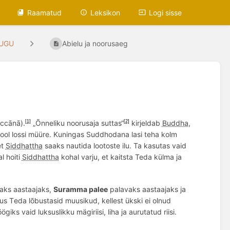
Raamatud
Leksikon
Logi sisse
UGU
Abielu ja noorusaeg
accānā).
„Õnneliku noorusaja suttas“
kirjeldab
Buddha
,
[1]
[2]
ool lossi müü
re. Kuningas Suddhodana
lasi teha kolm
et
Siddhattha
saaks
nauti
da lootoste ilu. Ta kasutas vaid
l hoiti
Siddhattha
kohal varju, et kaitsta Teda külma ja
aks aastaajaks,
Suramma palee
palavaks aastaajaks ja
us T
eda l
õ
bustasid muusikud, kellest ükski ei olnud
giks vaid luksuslikku mägiriisi, liha ja aurutatud riisi.