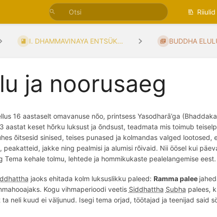
Riiulid
I. DHAMMAVINAYA ENTSÜK...
BUDDHA ELUL
lu ja noorusaeg
llus 16 aastaselt omavanuse n
õ
o, printsess Yasodharā’ga (Bhaddak
13 aastat keset hõrku luksust ja
õ
ndsust, teadmata mis toimub teiselp
s ühes õitsesid sinised, teises punased ja kolmandas valged lootosed, 
 peakatteid, jakke ning pealmisi ja alumisi rõivaid. Nii öösel kui päeva
g Tema kehale tolmu, lehtede ja hommikukaste pealelangemise eest.
iddhattha
jaoks ehitada kolm luksuslikku
paleed:
Ramma palee
jahed
hmahooajaks. Kogu vihmaperioodi veetis
Siddhattha
Subha
palees, k
 ta neli kuud ei väljunud. Isegi tema orjad, töötajad ja teenijad said söö