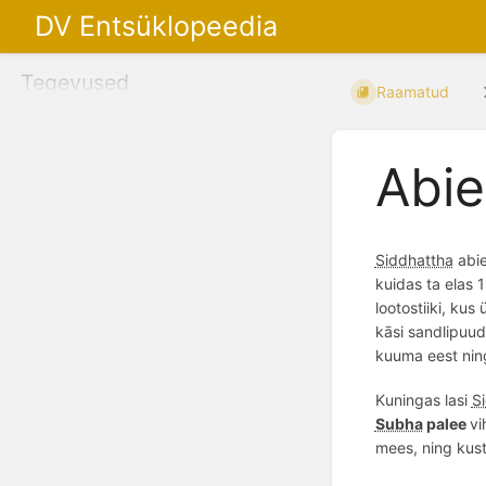
DV Entsüklopeedia
Tegevused
Raamatud
Abie
Siddhattha
abie
kuidas ta elas 
lootostiiki, ku
kāsi sandlipuud,
kuuma eest nin
Kuningas lasi
S
Subha
palee
vi
mees
, ning kust