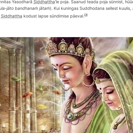
ünnitas Yasodharā
Siddhattha
’le poja. Saanud teada poja sünnist, hü
ula
-jāto bandhanaṁ jātaṁ
). Kui kuningas Suddhodana sellest kuulis, 
s
Siddhattha
kodust lapse sündimise päeval.
[3]