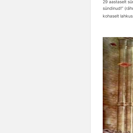
29 aastaselt s
sündinud!” (
rā
h
kohaselt lahku