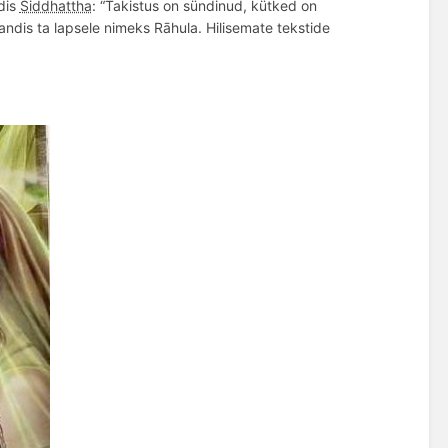
üdis
Siddhattha
: “Takistus on sündinud, kütked on
andis ta lapsele nimeks Rāhula. Hilisemate tekstide