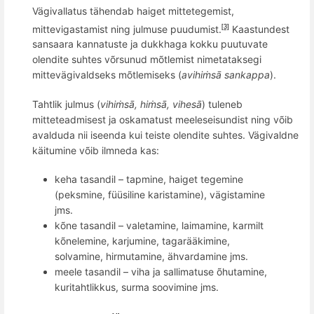
Vägivallatus tä
hendab
haiget mittetegemist,
mittevigastamist ning julmuse puudumist.
K
aastundest
[3]
sansaara kannatuste ja dukkhaga kokku puutuvate
olendite suhtes võrsunud mõtlemist nimetataksegi
mittevägivaldseks mõtlemiseks (
avihiṁsā sankappa
).
Tahtlik julmus (
vihiṁsā, hiṁsā, vihesā
) tuleneb
mitteteadmisest ja oskamatust meeleseisundist ning võib
avalduda nii iseenda kui teiste olendite suhtes. Vägivaldne
käitumine võib ilmneda kas:
keha tasandil – tapmine, haiget tegemine
(peksmine, füüsiline karistamine), vägistamine
jms.
k
õ
ne tasandil – valetamine, laimamine, karmilt
kõnelemine, karjumine, tagarääkimine,
solvamine,
hirmutamine,
ähvardamine jms.
meele tasandil – viha ja sallimatuse õhutamine,
kuritahtlikkus, surma soovimine jms.