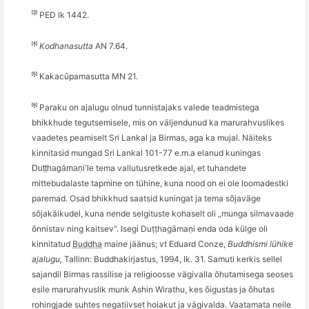
[3]
PED lk 1442.
[4]
Kodhanasutta
AN 7.64.
[5]
Kakacūpamasutta MN 21.
[6]
Paraku on ajalugu olnud tunnistajaks valede teadmistega
bhikkhude tegutsemisele, mis on väljendunud ka marurahvuslikes
vaadetes peamiselt Sri Lankal ja Birmas, aga ka mujal. Näiteks
kinnitasid mungad Sri Lankal 101-77 e.m.a elanud kuningas
tema vallutusretkede ajal, et tuhandete
Duṭṭhagāmaṇi’le
mittebudalaste tapmine on tühine, kuna nood on ei ole loomadestki
paremad. Osad bhikkhud saatsid kuningat ja tema sõjaväge
sõjakäikudel, kuna nende selgituste kohaselt oli „munga silmavaade
õnnistav ning kaitsev“. Isegi Duṭṭhagāmaṇi enda oda külge oli
kinnitatud
Buddha
maine jäänus; vt
Eduard Conze
,
Buddhismi lühike
ajalugu,
Tallinn: Buddhakirjastus, 1994, lk. 31. Samuti kerkis sellel
sajandil Birmas rassilise ja religioosse vä
givalla
õ
hutamisega seoses
esile marurahvuslik munk
Ashin Wirathu
, kes õigustas ja õhutas
rohingjade suhtes negatiivset hoiakut ja vägivalda. Vaatamata neile