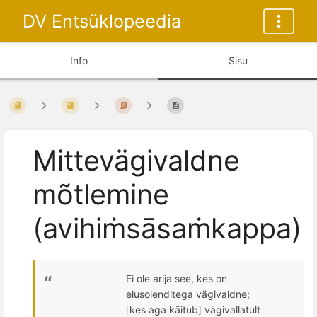
DV Entsüklopeedia
Info
Sisu
Mittevägivaldne
mõtlemine
(avihiṁsāsaṁkappa)
Ei ole arija see, kes on
elusolend
itega vägivaldne;
[
kes aga käitub
]
vägivallatult