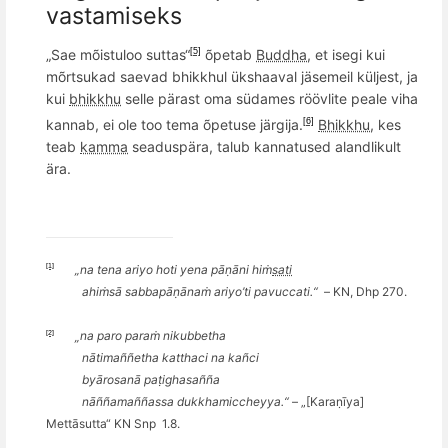
vastamiseks
„Sae m
õ
istuloo suttas“
õpetab
Buddha
, et isegi kui
[5]
mõrtsukad saevad bhikkhul ükshaaval jäsemeil küljest, ja
kui
bhikkhu
selle pärast oma südames röövlite peale viha
kannab, ei ole too tema õpetuse järgija.
Bhikkhu
, kes
[6]
teab
kamma
seaduspära, talub kannatused alandlikult
ära.
[1]
„na tena ariyo hoti yena pāṇā
ni hi
ṁ
sati
ahiṁsā sabbapāṇānaṁ ariyo
’
ti pavuccati.
“
–
KN, Dhp 270.
[2]
„
na paro para
ṁ
nikubbetha
nā
tima
ññ
etha katthaci na ka
ñ
ci
byārosanā paṭighasa
ññ
a
n
āññ
ama
ññ
assa duk­kha­mic­cheyya.“
– „[Karaṇī
ya]
Metta
̄sutta“ KN Snp
1.8.