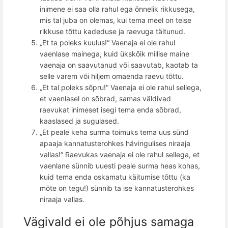
inimene ei saa olla rahul ega
õ
nnelik rikkusega,
mis tal juba on olemas, kui tema meel on teise
rikkuse t
õ
ttu kadeduse ja raevuga täitunud.
„Et ta poleks kuulus!
“
Vaenaja ei ole rahul
vaenlase mainega, kuid ü
ksk
õ
ik millise maine
vaenaja on saavutanud v
õ
i saavutab, kaotab ta
selle varem v
õ
i hiljem omaenda raevu t
õ
ttu.
„Et tal poleks s
õ
pru!
“
Vaenaja ei ole rahul sellega,
et vaenlasel on s
õ
brad, samas väldivad
raevukat inimeset isegi tema enda s
õ
brad,
kaaslased ja sugulased.
„Et peale keha surma toimuks tema uus sünd
apaaja kannatusterohkes hävingulises niraaja
vallas!
“
Raevukas vaenaja ei ole rahul sellega, et
vaenlane sünnib uuesti peale surma heas kohas,
kuid tema enda oskamatu käitumise t
õ
ttu (ka
m
õ
te on tegu!) s
ünnib ta ise kannatusterohkes
niraaja vallas.
Vägivald ei ole põhjus samaga