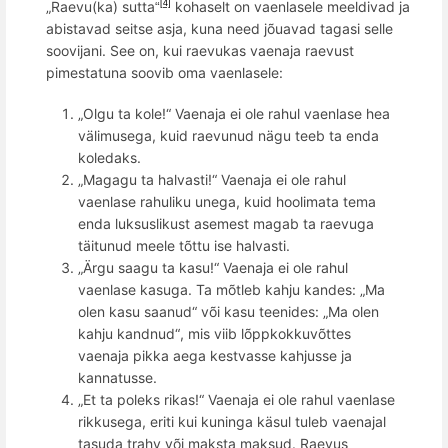
„Raevu(ka) sutta
kohaselt on vaenlasele meeldivad ja
[4]
“
abistavad seitse asja, kuna need j
õ
uavad tagasi selle
soovijani. See on, kui raevukas vaenaja raevust
pimestatuna soovib oma vaenlasele:
„Olgu ta kole!
“
Vaenaja ei ole rahul vaenlase hea
välimusega, kuid raevunud nägu teeb ta enda
koledaks.
„Magagu ta halvasti!
“
Vaenaja ei ole rahul
vaenlase rahuliku unega, kuid hoolimata tema
enda luksuslikust asemest magab ta raevuga
tä
itunud meele t
õ
ttu ise halvasti.
„Ärgu saagu ta kasu!
“
Vaenaja ei ole rahul
vaenlase kasuga. Ta mõtleb kahju kandes: „Ma
olen kasu saanud
“
v
õ
i kasu teenides: „Ma olen
kahju kandnud
“
, mis viib l
õ
ppkokkuv
õ
ttes
vaenaja pikka aega kestvasse kahjusse ja
kannatusse.
„Et ta poleks rikas!
“
Vaenaja ei ole rahul vaenlase
rikkusega, eriti kui kuninga käsul tuleb vaenajal
tasuda trahv v
õ
i maksta maksud. Raevus