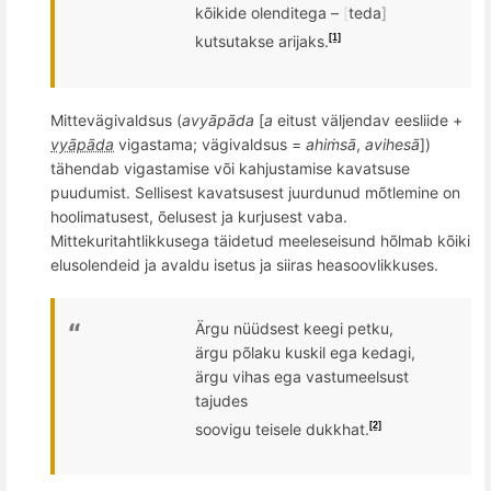
kõikide olenditega –
[
teda
]
kutsutakse arijaks.
[1]
Mittevägivaldsus (
avyāpāda
[
a
eitust väljendav eesliide +
vyāpāda
vigastama; vägivaldsus =
ahiṁsā
,
avihesā
])
tä
hendab vigasta
mise v
õ
i kahjustamise kavatsuse
puudumist. Sellisest kavatsusest juurdunud mõtlemine on
hoolimatusest, õelusest ja kurjusest vaba.
Mittekuritahtlikkusega t
ä
idetud
meeleseisund h
õ
lmab k
õ
iki
elusolendeid ja avaldu isetus ja siiras heasoovlikkuses.
Ä
rgu nüüdsest keegi petku,
ärgu p
õ
laku kuskil ega kedagi,
ärgu vihas ega vastumeelsust
tajudes
soovigu teisele dukkhat.
[2]