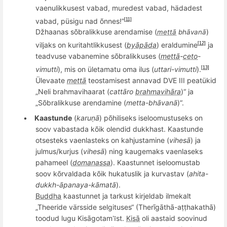
vaenulikkusest vabad, muredest vabad, hä
dadest
vabad,
püsigu nad
õ
nnes!”
[11]
Džhaanas s
õ
bralikkuse arendamise (
)
mettā
bh
ā
van
ā
viljaks on kuritahtlikkusest (
byāpāda
) eraldumine
ja
[12]
teadvuse vabanemine s
õ
bralikkuses (
mettā
-
ceto
­-
vimutti
), mis on
ületamatu oma ilus (
uttari
-vimutti
).
[13]
Ülevaate
mettā
teostamisest annavad
DVE III p
eatükid
„Neli brahmavihaarat (
catt
āro
brahmavihāra
)“ ja
„S
õ
bralikkuse arendamine (
metta-bh
ā
van
ā
)“.
•
Kaastunde
(
karuṇā
) p
õ
hiliseks iseloomustuseks on
soov vabastada k
õ
ik olendid dukkhast. Kaastunde
otse
steks vaenlasteks on kahjustamine (
vihesā
) ja
julmus/kurjus (
v
ihes
ā
) ning kaugem
aks
vaenla
seks
pahameel (
domanassa
). Kaastunnet iseloomustab
soov k
õ
rvaldada k
õ
ik hukatuslik ja kurvastav (
ahita-
dukkh-
āpanaya-kāmatā
).
Buddha
kaastunnet ja tarkust kirjeldab ilmekalt
„Theeride värsside selgituses“ (Therīgāthā-aṭṭhakathā)
toodud lugu Kisā
gotam
st.
Kisā
oli aastaid soovinud
ī’