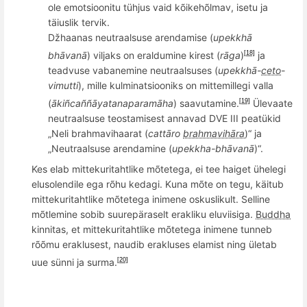
ole emotsioonitu tühjus vaid kõikehõlmav, isetu ja
tä
ius
lik tervik.
Džhaanas neutraalsuse arendamise (
upekkhā
bh
ā
van
ā
) viljaks on eraldumine kirest (
rāga
)
ja
[18]
teadvuse vabanemine
neutraalsuses (
upekkhā
­-
ceto
­-
vimutti
), mille kulminatsiooniks on
mittemillegi vall
a
(
āki
ñ
­ca
ñ­ñā
­yatana
­param
ā­ha
) saavutamine.
Ülevaate
[19]
neutraalsuse teostamisest annavad DVE III peatükid
„Neli brahmavihaarat (
catt
āro
brahmavihāra
)“ ja
„Neutraalsuse arendamine (
upekkha-bhā
van
ā
)“.
Kes elab mittekuritahtlike mõtetega, ei tee haiget ühelegi
elusolendile ega rõhu kedagi. Kuna mõte on tegu, käitub
mittekuritahtlike mõtetega inimene oskuslikult. Selline
m
õ
tlemine sobib suurepäraselt erakliku eluviisiga.
Buddha
kinnitas, et mittekuritahtlike mõtetega inimene tunneb
r
õõ
mu eraklusest,
naudib
erakluses elamist ning ületab
uue sünni ja surma.
[20]