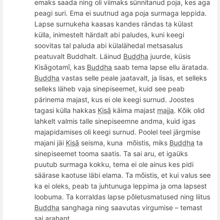
emaks saada ning oli viimaks sünnitanud poja, kes aga
peagi suri. Ema ei suutnud aga poja surmaga
leppida.
Lapse surnu
keha kaasas kandes rä
ndas ta k
ülast
kü
lla, inimestelt h
ä
rdalt abi paludes, kuni keegi
soovitas tal
paluda abi külalä
hedal
metsasalus
peatuvalt Buddhalt. Läinud
Buddha
juurde, küsis
Kisā
gotam
ī, kas
Buddha
saab tema lapse ellu äratada.
Buddha
vastas selle peale jaatavalt, ja lisas, et selleks
selleks läheb vaja sinepiseemet, kuid see peab
pärinema majast, kus ei ole keegi surnud. Joostes
tagasi külla hakkas
Kisā
käima majast
majja
. K
õ
ik olid
lahkelt valmis talle sinepiseemne andma, kuid igas
majapidamises oli keegi surnud.
Poolel teel j
ärgmise
majani jäi
Kisā
seisma, kuna
m
õ
istis, miks
Buddha
ta
sinepiseemet tooma saatis. Ta sai aru, et igaüks
puutub surmaga kokku, tema ei ole ainus kes pidi
säärase kaotuse läbi elama. Ta m
õ
istis, et kui valus see
ka ei oleks, peab ta juhtunuga leppima ja oma lapsest
loobuma. Ta korraldas lapse põletusmatused ning liitus
Buddha
sanghaga ning saavutas virgumise – temast
sai
arahant
.