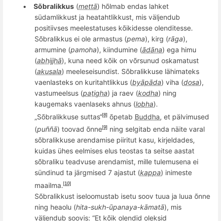
•
Sõbralikkus
(
mettā
) h
õ
lmab endas lahket
südamlikkust ja heatahtlikkust, mis väljendub
positiivses meelestatuses kõikidesse olenditesse.
Sõbralikkus ei ole armastus (
pema
), kirg (
rāga
),
armumine (
pamoha
), kiindumine (
ādāna
) ega himu
(
abhijjhā
), kuna need kõik on võrsunud oskamatust
(
akusala
) meeleseisundist. Sõbralikkuse lähimateks
vaenla
steks on kuritahtlikkus (
byāpāda
) viha (
dosa
),
vastumeelsus (
paṭigha
) ja raev (
kodha
) ning
kaugem
aks vaenlaseks ahnus (
lobha
).
„S
õ
bralikkuse suttas“
õpetab
Buddha
, et pälvimused
[8]
(
pu
ññā
) toovad õnne
ning selgitab enda näite varal
[9]
sõbralikkuse arendamise piiritut kasu, kirjeldades,
kuidas ühes eelmises elus teostas ta seitse aastat
sõbraliku teadvuse arendamist, mille tulemusena
ei
s
ündinud ta järgmised 7 ajastut (
kappa
) inimeste
maailma.
[10]
Sõbralikkust iseloomustab isetu
soov
tuua ja luua
õ
nne
ning heaolu (
hita-sukh-
ūpanaya-kāmatā
), mis
väljendub
soovis
: “Et kõik olendid oleksid