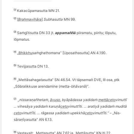
[1]
Kakacūpamasutta MN 21.
[2]
[
Brahmavihāra
]
Subhasutta
MN 99.
[3]
Saṁgītisutta DN 33 jt.
appama
ññā
piiramatu, piiritu; l
õ
putu,
l
õ
pmatus.
[4]
„
Bhikkhu
­saṁgha
­thomana
“
[Uposathasutta] AN 4.190
.
[5]
Tevijjasutta DN 13.
[6]
„
Mett
āsahagatasutta“ SN 46.54. Vt täpsemalt DVE, III osa, ptk
„S
õ
bralikkuse arendamine (
metta-bh
ā
van
ā
)“.
[7]
„nissa­ra­ṇa
ñ
­hetaṁ,
āvuso
, byāpādassa yadidaṁ
mettā
ceto
­vimuttī
... vihesāya yadidaṁ karuṇā
ceto
­vimutt
ī’
ti.
… aratiyā yadidaṁ
mudit
ā
ceto
­vimutt
ī’
ti.
… rāgassa yadidaṁ upekkhā
ceto
­vimutt
ī’
ti.
“
– „Nis­
sāraṇī­ya­sutta
“
AN 6.13.
[8]
Vastavalt: „Mettasutta
“
AN 7.62 ja „
Mett
āsutta
“
KN Iti 22
.