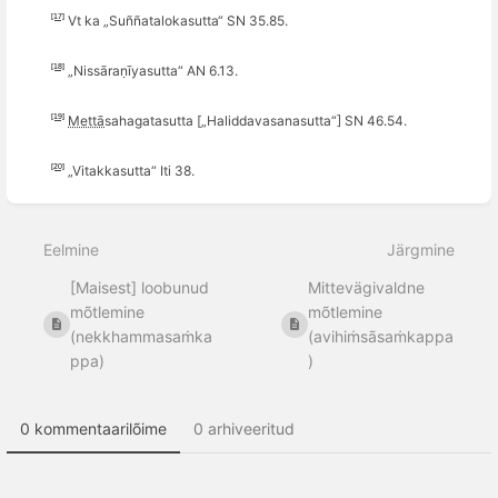
[17]
Vt ka „Suññatalokasutta“ SN 35.85.
[18]
„Nis­sāraṇī­ya­sutta
“
AN 6.13.
[19]
Mettā
­saha
­gata­sutta [
„Haliddavasanasutta
“
] SN 46.54
.
[20]
„Vitakkasutta
“
Iti 38.
Ava
sektsiooni
Eelmine
Järgmine
valiku
režiim
[Maisest] loobunud
Mittevägivaldne
mõtlemine
mõtlemine
(nekkhammasaṁka
(avihiṁsāsaṁkappa
ppa)
)
0 kommentaarilõime
0 arhiveeritud