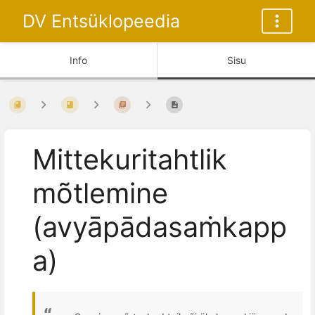
DV Entsüklopeedia
Info
Sisu
Mittekuritahtlik
mõtlemine
(avyāpādasaṁkapp
a)