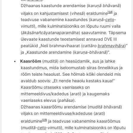
Džhaanas kaastunde arendamise (
karuṇā
bh
ā
van
ā
)
viljaks on kahjustamisest (
vihesā
) eraldumine
ja
[14]
teadvuse vabanemine kaastundes (
karuṇā­-
ceto
­-
vimutti
), mille kulminatsiooniks on l
õ
putu ruumi valla
(
ākāsāna
ñ
­cāyata­na
­param
ā­ha
) saavutamine. Täpsema
ülevaate kaastunde teostamisest annavad
DVE III
p
eatükid „Neli brahmavihaarat (
catt
āro
brahmavihāra
)“
ja „
Kaastunde arendamine (
karuṇa-bhā
van
ā
)“.
•
Kaasr
õõ
m
(
muditā
) on heasüdamlik, aus ja lahke
kaastundmus, mida iseloomustab siiras
õ
nnelikkus ja
r
õõ
m teiste heaolust. See h
õ
lmab k
õ
iki olendeid mis
avaldub soovis: „Et nende heaolu kestaks kaua!“
Kaasrõõmu otseseks vaenlaseks on
mittemeeldivus/kadedus (
arati
) ja kaugemaks
vaenlaseks elevus (
pahāsa
).
Džhaanas kaasr
õõ
mu arendamise (
mudit
ā
bh
ā
van
ā
)
viljaks on mittemeeldivuse/kadeduse (
arati
)
eraldumine
ja teadvuse vabanemine kaasr
õõmus
[15]
(
mudit
ā­-
ceto
­-vimutti
), mille kulminatsiooniks on l
õ
putu