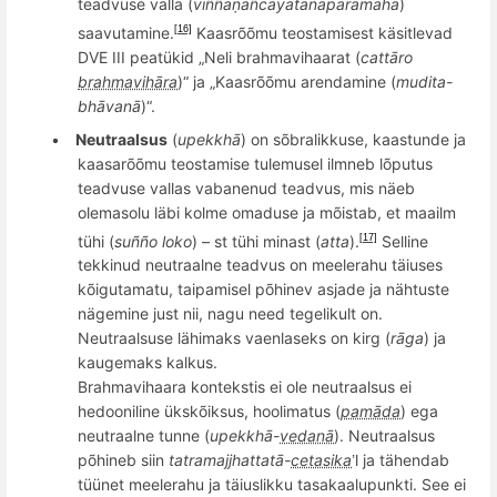
teadvuse valla (
vi
ñ­ñā­ṇ
a
ñ
­cāyata­na
­param
ā­ha
)
saavutamine.
Kaasrõõmu teostamisest käsitlevad
[16]
DVE III p
eatükid „Neli brahmavihaarat (
catt
āro
brahmavihāra
)“ ja „
Kaasr
õõ
mu arendamine (
mudita-
bh
ā
van
ā
)“.
•
Neutraalsus
(
upekkhā
) on s
õ
bralikkuse, kaastunde ja
kaasar
õõ
mu teostamise tulemusel ilmneb l
õ
putus
teadvuse vallas vabanenud teadvus
, mis näeb
olemasolu läbi kolme omaduse ja mõistab, et maailm
tühi (
su
ññ
o loko
) – st tü
hi minast (
atta
).
Selline
[17]
tekkinud n
eutraalne teadvus on meelerahu t
ä
iuses
k
õ
igutamatu, taipamisel p
õ
hinev asjade ja nähtuste
nägemine just
nii, nagu need tegelikult on.
Neutraalsuse l
ähimaks vaenlaseks on kirg (
rāga
) ja
kaugemaks kalkus.
Brahmavihaara kontekstis ei ole neutraalsus ei
hedooniline ü
ksk
õ
iksus
, hoolimatus (
pamāda
) ega
neutraalne tunne (
upekkhā-
vedanā
). Neutraalsus
p
õ
hineb
siin
tatramajjhattatā
-
cetasika
l ja tä
hendab
’
t
üü
net meelerahu
ja täiuslikku tasakaalupunkti. See ei