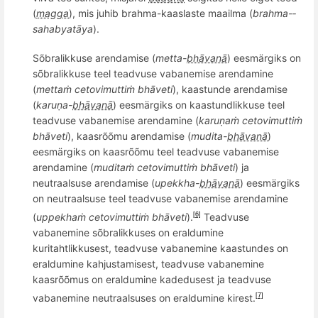
(
magga
), mis juhib brahma-kaaslaste maailma (
brahma-­
sahab­ya­tāya
).
Sõbralikkuse arendamise (
metta-
bhāvanā
) eesmärgiks on
sõbralikkuse teel teadvuse vabanemise arendamine
(
mettaṁ cetovimuttiṁ bhāveti
), kaastunde arendamise
(
karuṇa-
bhāvanā
) eesmärgiks on kaastundlikkuse teel
teadvuse vabanemise arendamine (
karuṇaṁ cetovimuttiṁ
bh
āveti
), kaasrõõmu arendamise (
mudita
-
bhāvanā
)
eesmärgiks on kaasrõõmu teel teadvuse vabanemise
arendamine (
mudita
ṁ cetovimuttiṁ
bh
āveti
) ja
neutraalsuse arendamise (
upekkha-
bhāvanā
) eesmärgiks
on neutraalsuse teel teadvuse vabanemise arendamine
(
uppekhaṁ cetovimuttiṁ
bh
āveti
).
Teadvuse
[6]
vabanemine sõbralikkuses on eraldumine
kuritahtlikkusest, teadvuse vabanemine kaastundes on
eraldumine kahjustamisest, teadvuse vabanemine
kaasrõõmus on eraldumine kadedusest ja teadvuse
vabanemine neutraalsuses on eraldumine kirest.
[7]