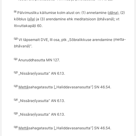
[9]
Pälvimusliku käitumise kolm alust on: (1) annetamine (
dāna
), (2)
k
õ
lblus (
sīla
) ja (3)
arendamine
ehk meditatsioon (
bh
ā
van
ā
); vt
Itivuttakapāḷi 60.
[10]
Vt täpsemalt DVE, III osa, ptk „S
õ
bralikkuse arendamine (
metta-
bh
ā
van
ā
)“.
[11]
Anuruddhasutta MN 127.
[12]
„Nis­sāraṇī­ya­sutta
“
AN 6.13.
[13]
Mettā
­saha
­gata­sutta [
„Haliddavasanasutta
“
] SN 46.54
.
[14]
„Nis­sāraṇī­ya­sutta
“
AN 6.13.
[15]
„Nis­sāraṇī­ya­sutta
“
AN 6.13.
[16]
Mettā
­saha
­gata­sutta [
„Haliddavasanasutta
“
] SN 46.54
.