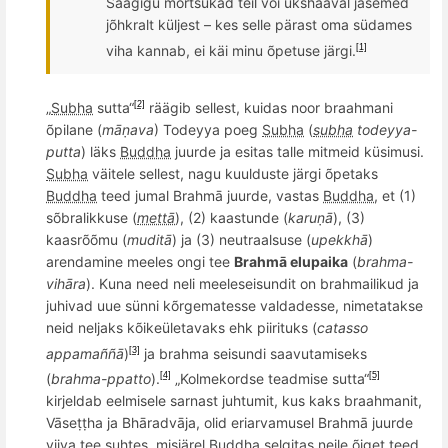
Saagigu m
õ
rtsukad teil v
õ
i ükshaaval jäsemed
j
õ
hkralt k
üljest – kes selle pä
rast oma s
üdames
viha kannab, ei käi minu
õ
petuse jä
rgi.
[1]
„
Subha
sutta“
rää
gib sellest, kuidas noor br
a
ahman
i
[2]
õ
pilane (
māṇava
) Todeyya
poeg
Subha
(
subha
todeyya-
putta
) läks
Buddha
juurde ja esitas talle mitmeid küsimusi.
Subha
väitele sellest, nagu kuulduste järgi
õ
petaks
Buddha
teed jumal Brahmā juurde, vastas
Buddha
, et (1)
s
õ
bralikkuse (
mettā
), (2) kaastunde (
karuṇā
), (3)
kaasr
õõ
mu (
mudit
ā
) ja (3) neutraalsuse (
upekkhā
)
arendamine meeles ongi tee
Brahmā elupaika
(
brahma-
vihāra
). Kuna need neli meeleseisundit on brahmailikud ja
juhivad uue sünni kõrgematesse valdadesse, nimetatakse
neid neljaks kõikeületavaks ehk piirituks (
c
atasso
appama
ññā
)
ja brahma seisundi saavutamiseks
[3]
(
brahma-
ppatto
).
„Kolmekordse teadmise sutta“
[4]
[5]
kirjeldab eelmisele sarnast juhtumit, kus kaks braahmanit,
Vāseṭṭha ja Bhāradvāja, olid eriarvamusel Brahmā juurde
viiva tee suhtes, misjärel
Buddha
selgitas neile õiget teed