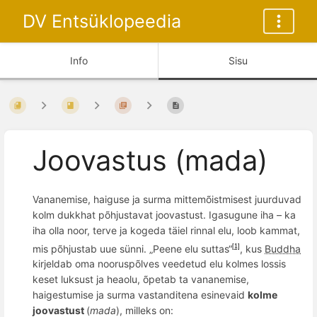
DV Entsüklopeedia
Info
Sisu
Joovastus (mada)
Vananemise, haiguse ja surma mittemõistmisest juurduvad
kolm dukkhat põhjustavat joovastust. Igasugune iha – ka
iha olla noor, terve ja kogeda tä
iel rinnal elu
,
loob kammat,
mis p
õ
hjustab uue sü
nni.
„Peene elu suttas“
, kus
Buddha
[1]
kirjeldab oma noorusp
õ
lves veedetud elu kolmes lossis
keset luksust ja heaolu,
õ
petab ta vananemise,
haigestumise ja surma vastanditena esinevaid
kolme
joovastust
(
mada
), milleks on: