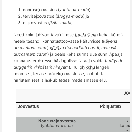
noorusejoovastus (
yobbana-mada
),
t
ervisejoovastus (
ārogya-mada
) ja
elujoovastus (
jī
vita-mada
).
Need kolm juhivad tavainimese (
puthujjana
) keha, k
õ
ne ja
meele tasandil kannatusttoovasse käitumisse (
kā
yena
duccarita
ṁ
carati,
vācā
ya duccarita
ṁ
carati, manas
ā
duccarita
ṁ
carati
) ja peale keha surma uue sünni Apaaja
kannatusterohkesse hävingulisse Niraaja valda (
apāyaṁ
duggatiṁ
vinip
ātaṁ nirayaṁ
). Kui
bhikkhu
langeb
nooruse-, tervise- v
õ
i elujoovastusse, loobub ta
harjutamisest ja laskub tagasi madalamasse ellu.
JOO
Joovastus
Põhjustab
Noorusejoovastus
•
(
yobbana-mada
)
kannat
•