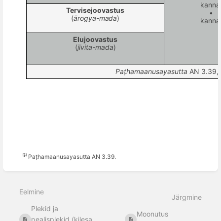
kannat
Tervisejoovastus
•
(
ārogya-mada
)
kannat
Elujoovastus
(
jī
vita-mada
)
Paṭhamaanusayasutta
AN 3.39,
[1]
Paṭhamaanusayasutta AN 3.39.
Ava
sektsiooni
Eelmine
valiku
Järgmine
režiim
Plekid ja
Moonutus
pealisplekid (kilesa,