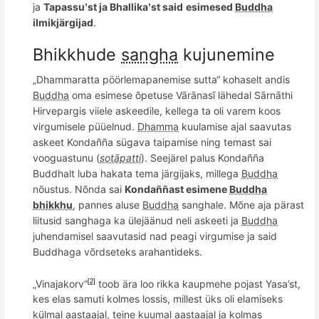
ja
Tapassu
st ja Bhallika
st said
esimesed
Buddha
’
’
ilmikjärgijad
.
Bhikkhud
e
sangha
kujunemine
„Dhammaratta pöörlemapanemise sutta“ kohaselt andis
Buddha
oma esimese õpetuse Vārānasī lähedal Sārnāthi
Hirvepargis viiele askeedile, kellega ta oli varem koos
virgumisele püüelnud.
Dhamma
kuulamise ajal saavutas
askeet Kondañña sügava taipamise ning temast sai
vooguastunu (
sotāpatti
). Seejärel palus Kondañña
Buddhalt luba hakata tema järgijaks, millega
Buddha
nõustus. Nõnda sai
Kondaññast esimene
Buddha
bhikkhu
, pannes aluse
Buddha
sanghale. Mõne aja pärast
liitusid sanghaga ka ülejäänud neli askeeti ja
Buddha
juhendamisel saavutasid nad peagi virgumise ja said
Buddhaga võrdseteks arahantideks.
„Vinajakorv“
toob ära loo rikka kaupmehe pojast Yasa’st,
[2]
kes elas samuti kolmes lossis, millest üks oli elamiseks
külmal aastaajal, teine kuumal aastaajal ja kolmas