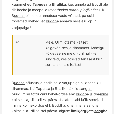
kaupmehed
Tapussa
ja
Bhallika
, kes annetasid Buddhale
riisikooke ja meepalle (
mantha
ñca madhupi
ṇḍika
ñ
ca
). Kui
Buddha
oli nende annetuse vastu võtnud, palusid
mõlemad mehed, et
Buddha
annaks neile elu lõpuni
varjupaiga:
[1]
Meie, Ü
lim, otsime kaitset
k
õ
igev
äelises ja dhammas. Kohelgu
k
õ
igev
äeline meid kui ilmalikke
jü
ngreid, kes otsivad t
änasest kuni
surmani omale kaitset.
Buddha
nõustus ja andis neile varjupaiga nii endas kui
dhammas. Kui Tapussa ja Bhallika läksid
sangha
puudumise tõttu vaid kahekordse ehk
Buddha
ja
dhamma
kaitse alla, siis sellest päevast alates said kõik soovijad
minna kolmekordse ehk
Buddha
,
dhamma
ja
sangha
kaitse alla. Nii sai sel pä
eval alguse
ilmikjärgijate
sangha