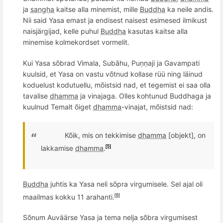
ja
sangha
kaitse alla minemist, mille
Buddha
ka neile andis.
Nii said Yasa emast ja endisest naisest esimesed ilmikust
naisjärgijad, kelle puhul
Buddha
kasutas kaitse alla
minemise kolmekordset vormelit.
Kui Yasa sõbrad Vimala, Subāhu, Puṇṇaji ja
Gavampati
kuulsid, et Yasa on vastu võtnud kollase rüü ning läinud
koduelust kodutuellu, mõistsid nad, et tegemist ei saa olla
tavalise
dhamma
ja vinajaga. Olles kohtunud Buddhaga ja
kuulnud Temalt õiget
dhamma
-vinajat, mõistsid nad:
Kõik, mis on tekkimise
dhamma
[objekt], on
lakkamise
dhamma
.
[5]
Buddha
juhtis ka Yasa neli sõpra virgumisele. Sel ajal oli
maailmas kokku 11 arahanti.
[6]
Sõnum Auväärse Yasa ja tema nelja sõbra virgumisest