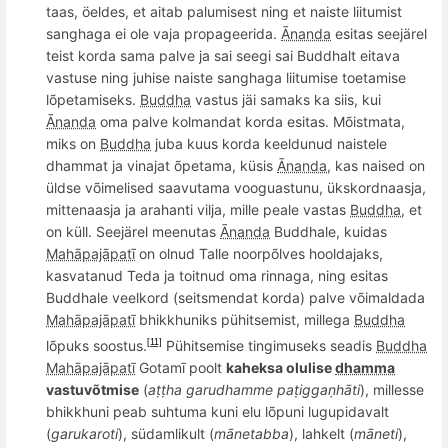
taas,
ö
eldes, et aitab palumisest ning et naiste liitumist
sanghaga ei ole vaja propageerida.
Ānanda
esitas seej
ärel
teist korda sama palve ja sai seegi sai Buddhalt eitava
vastuse ning juhise naiste sanghaga liitumise toetamise
l
õ
petamiseks.
Buddha
vastus jäi samaks ka siis, kui
Ānanda
oma palve kolmandat korda esitas. Mõistmata,
miks on
Buddha
juba kuus korda keeldunud naistele
dhammat ja vinajat õpetama, küsis
Ānanda
, kas naised on
üldse v
õ
imelised saavutama vooguastunu, ükskordnaasja,
mittenaasja ja arahanti vilja, mille peale vastas
Buddha
, et
on kü
ll.
Seejärel meenutas
Ānanda
Buddhale,
kuidas
Mahāpajāpatī
on olnud Talle
noorp
õ
lves hooldajaks,
kasvatanud Teda ja toitnud oma rinnaga,
ning esitas
Buddhale
veel
kord
(seitsmendat korda) palve v
õ
imaldada
Mahāpajāpatī
bhikkhuniks pühitsemist
, millega
Buddha
l
õ
puks soostus.
Pühitsemise tingimuseks seadis
Buddha
[11]
Mahāpajāpatī
Gotam
ī poolt
kaheksa olulise
dhamma
vastuvõtmise
(
aṭṭ
ha garudhamme pa
ṭ
igga
ṇhāti
), millesse
bhikkhuni peab suhtuma kuni elu lõpuni
lugupidavalt
(
garukaroti
), südamlikult (
mā
netabba
), lahkelt (
māneti
),