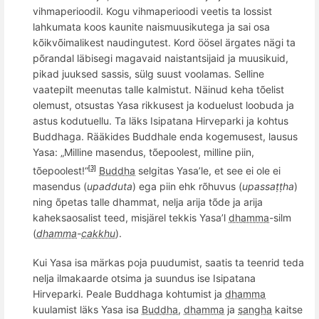
vihmaperioodil. Kogu vihmaperioodi veetis ta lossist
lahkumata koos kaunite naismuusikutega ja sai osa
kõikvõimalikest naudingutest. Kord öösel ärgates nägi ta
põrandal läbisegi magavaid naistantsijaid ja muusikuid,
pikad juuksed sassis, sülg suust voolamas. Selline
vaatepilt meenutas talle kalmistut. Näinud keha tõelist
olemust, otsustas Yasa rikkusest ja koduelust loobuda ja
astus kodutuellu. Ta läks Isipatana Hirveparki ja kohtus
Buddhaga. Rääkides Buddhale enda kogemusest, lausus
Yasa: „
Milline masendus, t
õ
epoolest, milline piin,
t
õ
epoolest!“
Buddha
selgitas Yasa’le, et see ei ole ei
[3]
masendus (
upadduta
) ega piin ehk r
õ
huvus
(
upassaṭṭha
)
ning õpetas talle dhammat, nelja arija tõde ja arija
kaheksaosalist teed, misjärel tekkis Yasa’l
dhamma
-silm
(
dhamma
-
cakkhu
).
Kui Yasa isa märkas poja puudumist, saatis ta teenrid teda
nelja ilmakaarde otsima ja suundus ise
Isipatana
Hirveparki. Peale Buddhaga kohtumist ja
dhamma
kuulamist läks Yasa isa
Buddha
,
dhamma
ja
sangha
kaitse