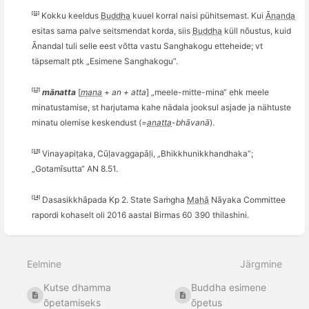
[11]
Kokku keeldus
Buddha
kuuel korral naisi pühitsemast. Kui
Ānanda
esitas sama palve seitsmendat korda, siis
Buddha
küll nõustus, kuid
Ānandal tuli selle eest võtta vastu Sanghakogu etteheide; vt
täpsemalt ptk „Esimene Sanghakogu“.
[12]
mānatta
[
mana
+
an +
atta
] „meele-mitte-mina“ ehk meele
minatustamise, st harjutama kahe nädala jooksul asjade ja nähtuste
minatu olemise keskendust (=
anatta
-bhā
van
ā
).
[13]
Vinayapiṭaka, Cūḷ
avaggap
āḷi, „
Bhikkhunikkhandhaka
“;
„
Gotam
īsutta“ AN 8.51.
[14]
Dasasikkh
āpada Kp 2. State Saṁgha
Mahā
Nāyaka Committee
rapordi kohaselt oli 2016 aastal Birmas 60 390 thilashini.
Ava
sektsiooni
Eelmine
Järgmine
valiku
režiim
Kutse dhamma
Buddha esimene
õpetamiseks
õpetus