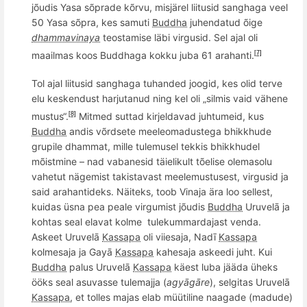
jõudis Yasa sõprade kõrvu, misjärel liitusid sanghaga veel
50 Yasa sõpra, kes samuti
Buddha
juhendatud õige
dhammavinaya
teostamise läbi virgusid. Sel ajal oli
maailmas
koo
s
Buddhaga
kokku juba 61 arahanti.
[7]
Tol ajal liitusid sanghaga tuhanded joogid, kes olid terve
elu keskendust harjutanud ning kel oli „silmis vaid vähene
mustus“.
Mitmed suttad kirjeldavad juhtumeid, kus
[8]
Buddha
andis võrdsete meeleomadustega bhikkhude
grupile dhammat, mille tulemusel tekkis bhikkhudel
mõistmine – nad vabanesid täielikult tõelise olemasolu
vahetut nägemist takistavast meelemustusest, virgusid ja
said arahantideks. Näiteks, toob Vinaja ära loo sellest,
kuidas ü
sna pea peale virgumist j
õ
udis
Buddha
Uruvelā ja
kohtas seal elavat kolme
tulekummardajast venda.
Askeet Uruvelā
Kassapa
oli viiesaja, Nadī
Kassapa
kolmesaja ja Gayā
Kassapa
kahesaja askeedi juht. Kui
Buddha
palus Uruvelā
Kassapa
käest luba jää
da
üheks
ööks seal asuvasse tulemajja (
agyāgāre
), selgitas Uruvelā
Kassapa
, et tolles majas elab m
üü
tiline naagade
(madude)