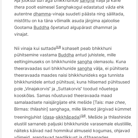
Aja jooksul suri aga
bhikkhunide
sangha
välja ja kahe
t
hera
poolt esimesel Sanghakogul edastatud
vāda
ehk
autentne
dhamma
-vinaja suudeti päästa ning säilitada,
mistõttu on ka täna võimalik asuda järgima ajaloolise
Gootama
Buddha
õpetatud algupärast dhammat ja
vinajat.
Nii vinaja kui suttade
kohaselt peab bhikkhuni
[13]
pühitsemine vastama
Buddha
antud juhistele, mille
eeltingimuseks on bhikkhunide
sangha
olemasolu. Kuna
theeravaadas
suri bhikkhunide
sangha
v
älja, ei pühitseta
theeravaada maad
es naisi
bhikkhun
ideks ega tunnista
bhikkhunidele antud pühitsusi, kuna hilisemad pühitsused
p
ole
„Vinajakorvis“ ja „Suttakorvis“ toodud nõuetega
koosk
õlas.
Samas nõustuvad theeravaada maad
samalaadsete naisjärgijate ehk mešide [
Tai
s:
mae chee
,
Birmas:
thilashin
] sanghaga, mille liikmed järgivad kümmet
treeningjuhist (
dasa
-
sikkhāpada
)
. Mešide ja
thilashin
ide
[14]
elustiil sarnaneb paljuski
bhikkhunide
varasemale elustiilile,
näiteks käivad nad hommikul almuseid kogumas, ohjavad
võimeid, arendavad teadlikkust ja džhaanades