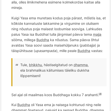
alla, olles ilmikmehena esimene kolmekordse kaitse alla
mineja.
Kuigi Yasa ema muretses kodus poja pärast, m
õ
istis isa, et
k
õ
ikide kannatuste lakkamine ja virgumine on olulisem
ning nõustus poja maisest loobumise sooviga. Lahkudes
palus Yasa isa Buddhal tulla järgmisel päeva tema
majja
sööma, millega
Buddha
ka n
õ
ustus. Sama pä
eva
õ
htul
avaldas Yasa soovi saada maisehüljanuks (
pabbajja
) ja
täispühitsuse (
upasampada
), mille peale
Buddha
vastas:
Tule,
bhikkhu
, h
ästiselgitatud on
dhamma
,
ela br
a
hma
likus käitumises täieliku dukkha
l
õ
ppemiseni!
Sel ajal oli maailmas koos Buddhaga kokku 7 arahanti.
[4]
Kui
Buddha
oli Yasa ema ja naisega kohtunud ning neile
dhammat õpetanud, palusid ka nemad
Buddha
,
dhamma