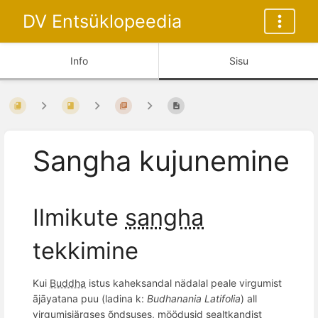
DV Entsüklopeedia
Info
Sisu
Sangha kujunemine
Ilmikute
sangha
tekkimine
Kui
Buddha
istus kaheksandal nädalal peale virgumist
ājāyatana puu (ladina k:
Budhanania Latifolia
) all
virgumisjärgses õndsuses, möödusid sealtkandist