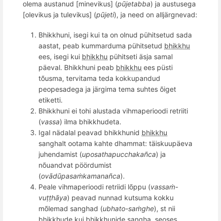
olema austanud [minevikus] (
pūjetabba
) ja austusega
[olevikus ja tulevikus] (
pūjeti
), ja need on alljärgnevad:
Bhikkhuni, isegi kui ta on olnud pühitsetud sada
aastat, peab kummarduma pühitsetud
bhikkhu
ees, isegi kui
bhikkhu
pühitseti äsja samal
päeval. Bhikkhuni peab
bhikkhu
ees
püsti
t
õ
usma, tervitama teda kokkupandud
peopesadega ja järgima tema suhtes
õ
iget
etiketti.
Bhikkhuni ei tohi alustada vihmaperioodi retriiti
(
vassa
) ilma bhikkhudeta.
Igal nä
dalal pea
vad bhikkhunid
bhikkhu
sanghalt ootama kahte dhammat: täiskuupäeva
juhendamist (
uposathapucchaka
ñ
ca
) ja
nõuandvat pöördumist
(
ovādū
pasa
ṁkamana
ñ
ca
).
Peale vihmaperioodi retriidi l
õ
ppu (
vassaṁ-
vuṭṭhāya
) peavad nunnad kutsuma kokku
m
õ
lemad sanghad (
ubhato-saṁghe
), st nii
bhikkhude kui bhikkhunide
sangha
, seoses