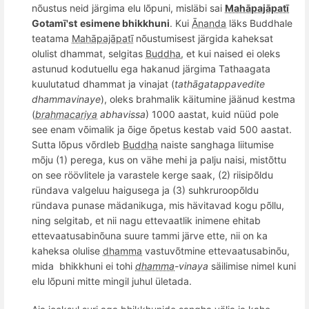
nõustus neid järgima elu lõpuni, misläbi sai
Mahāpajāpatī
Gotam
ī'st
esimene bhikkhuni
. Kui
Ānanda
läks Buddhale
teatama
Mahāpajāpatī
n
õ
ustumisest järgida kaheksat
olulist dhammat, selgitas
Buddha
, et kui naised ei oleks
astunud kodutuellu ega hakanud järgima Tathaagata
kuulutatud dhammat ja vinajat (
tath
āgatappavedite
dhammavinaye
), oleks brahmalik käitumine jäänud kestma
(
brahmacariya
abhavissa
) 1000 aastat, kuid nüüd pole
see enam v
õ
imalik ja
õ
ige
õ
petus kestab vaid 500 aastat.
Sutta lõpus võrdleb
Buddha
naiste sanghaga liitumise
m
õ
ju (1) perega, kus on vähe mehi ja palju naisi, mist
õ
ttu
on see röövlitele ja varastele kerge saak, (2) riisip
õ
ldu
ründava valgeluu haigusega ja (3) suhkruroop
õ
ldu
ründava punase mädanikuga, mis hä
vitavad
kogu p
õ
llu
,
ning selgitab, et nii nagu ettevaatlik inimene ehitab
ettevaatusabin
õ
una suure tammi järve ette, nii on ka
kaheksa olulise
dhamma
vastuvõtmine ettevaatusabin
õ
u,
mida
bhikkhuni ei tohi
dhamma
-vinaya
säilimise nimel kuni
elu l
õ
puni mitte mingil juhul ü
letada.