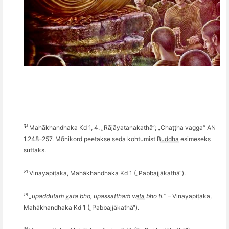
[1]
Mahākhandhaka Kd 1, 4. „Rājāyatanakathā“; „Chaṭṭ
ha vagga
“ AN
1.248–257. Mõnikord peetakse seda kohtumist
Buddha
esimeseks
suttaks.
[2]
Vinayapiṭaka, Mahākhandhaka Kd 1 („Pabbajjākathā“).
[3]
„
upadduta
ṁ
vata
bho, upassa
ṭṭhaṁ
vata
bho
ti.
“
– Vinayapiṭaka,
Mahākhandhaka Kd 1 („Pabbajjākathā“).
[4]