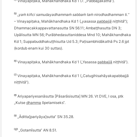
Vinayapiṭaka, Mahākhandhaka Kd 1 (7. „Pabbajjākathā“).
[5]
„yaṁ ki
ñ
ci samudayadhammaṁ sabbaṁ taṁ nirodhadhamman
ti.
“
– Vinayapiṭaka, Mahākhandhaka Kd 1 (
„yasassa
pabbajjā
niṭṭhitā“
);
Dhammacakkappavattanasutta SN 56.11; Ambaṭṭhasutta DN 3;
Upālisutta MN 56;
Pur
ā
bhedasuttaniddesa Mnd 10; Mah
ākhandhaka
Kd 1; Suppabuddhakuṭṭhisutta Ud 5.3; Paṭisambhidākathā
Ps 2.6
jpt
(kordub enam kui 30 suttas).
[6]
Vinayapiṭaka, Mahākhandhaka Kd 1 („Yasassa
pabbajjā
niṭṭhitā“).
[7]
Vinayapiṭaka, Mahākhandhaka Kd 1 („Catugihisahāyakapabbajjā
niṭṭhitā“).
[8]
Ariyapariyesanā
sutta [P
āsarā
sisutta] MN 26.
Vt DVE, I osa, ptk
„
Kutse
dhamma
õ
petamiseks“.
[9]
„Āditta[pariyāya]sutta“ SN 35.28.
[10]
„
Gotam
īsutta“ AN 8.51.