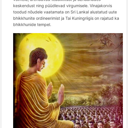
keskendust ning püüdlevad virgumisele. Vinajakorvis
toodud nõudele vaatamata on Sri Lankal alustatud uute
bhikkhunite ordineerimist ja Tai Kuningriigis on rajatud ka
bhikkhunide tempel.