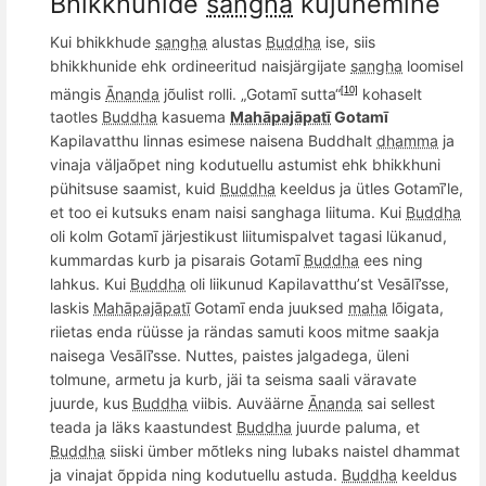
Bhikkhunide
sangha
kujunemine
Kui
bhikkhud
e
sangha
alustas
Buddha
ise, siis
bhikkhunide
ehk ordineeritud naisjärgijate
sangha
loomisel
mängis
Ānanda
jõulist rolli. „
Gotam
ī sutta“
kohaselt
[10]
taotles
Buddha
kasuema
Mahāpajāpatī
Gotam
ī
Kapilavatthu linnas esimese naisena Buddhalt
dhamma
ja
vinaja välja
õ
pet ning kodutuellu astumist ehk bhikkhuni
pühitsuse saamist,
kuid
Buddha
keeldus
ja ütles
Gotam
ī’le,
et too ei kutsuks enam naisi sanghaga liituma
. Kui
Buddha
oli kolm
Gotam
ī järjestikust liitumispalvet tagasi lükanud,
kummardas kurb ja pisarais Gotamī
Buddha
ees ning
lahkus. Kui
Buddha
oli liikunud Kapilavatthu’
st Ves
ālī’sse,
laskis
Mahāpajāpatī
Gotam
ī enda juuksed
maha
l
õigata,
riietas enda r
üüsse ja rä
ndas
samuti koos mitme saakja
naisega Vesālī’sse
. Nuttes, paistes jalgadega,
üleni
tolmune, armetu ja kurb, jäi ta seisma saali väravate
juurde, kus
Buddha
viibis. Auvää
rne
Ānanda
sai sellest
teada ja läks kaastundest
Buddha
juurde paluma, et
Buddha
siiski ümber mõtleks ning lubaks naistel
dhamma
t
ja vinajat
õppida
ning
kodutuellu astuda
.
Buddha
keeldus