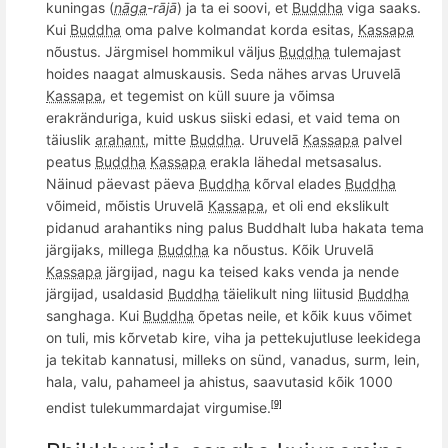
kuningas (
nāga
-rājā
) ja ta ei soovi, et
Buddha
viga saaks.
Kui
Buddha
oma palve kolmandat korda esitas,
Kassapa
n
õ
ustus. Järgmisel hommikul väljus
Buddha
tulemajast
hoides naagat almuskausis. Seda nähes arvas Uruvelā
Kassapa
, et tegemist on k
üll suure ja v
õ
imsa
erakr
änduriga, kuid uskus siiski edasi, et vaid tema on
täiuslik
arahant
, mitte
Buddha
. Uruvelā
Kassapa
palvel
peatus
Buddha
Kassapa
erakla lähedal metsasalus.
Nä
inud p
ä
evast p
äeva
Buddha
k
õ
rval elades
Buddha
v
õ
imeid, m
õ
istis Uruvel
ā
Kassapa
, et oli end ekslikult
pidanud arahantiks ning palus Buddhalt luba hakata tema
järgijaks, millega
Buddha
ka n
õ
ustus. K
õ
ik Uruvelā
Kassapa
järgijad, nagu ka teised kaks venda ja nende
järgijad,
usaldasid
Buddha
t
äielikult ning liitusid
Buddha
sanghaga.
Kui
Buddha
õpetas neile, et k
õ
ik kuus v
õ
imet
on tuli, mis k
õ
rvetab kire, viha ja pettekujutluse
leekide
ga
ja tekitab kannatusi, milleks on sünd, vanadus, surm, lein,
hala, valu, pahameel ja ahistus, saavutasid kõik 1000
endist tulekummardajat virgumise.
[9]