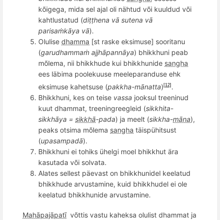
k
õ
igega
, mida sel ajal oli nähtud v
õ
i kuuldud v
õ
i
kahtlustatud (
diṭṭhena vā sutena vā
parisaṁkāya vā
).
Olulise
dhamma
[st raske eksimuse] sooritanu
(
garudhamma
ṁ ajjhā
pann
āya
) bhikkhuni peab
m
õ
lema, nii bhikkhude kui bhikkhunide
sangha
ees
läbima poolekuuse
meele
paranduse ehk
eksimuse kahetsuse (
pakkha-m
ānatta
)
.
[12]
Bhikkhuni, kes on teise
vassa
jooksul treeninud
kuut dhammat, treeningreegleid (
sikkhita-
sikkhāya =
sikkhā
-pada
) ja meelt (
sikkha-
māna
),
peaks otsima m
õ
lema
sangha
täispühitsust
(
upasampad
ā
).
Bhikkhuni ei tohiks ü
helgi moel bhikkhut
ära
kasutada v
õ
i solvata.
Alates sellest pä
evast on bhikkhunidel keelatud
bhikkhude
arvustamine, kuid bhikkhudel ei ole
keelatud bhikkhunide arvustamine.
Mahāpajāpatī
võttis vastu kaheksa olulist dhammat ja