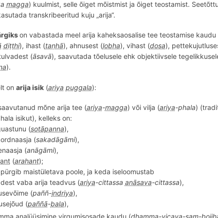
ka
magga
) kuulmist, selle õiget mõistmist ja õiget teostamist. Seetõ
asutada transkribeeritud kuju „arija“.
ärgiks
on vabastada meel arija kaheksaosalise tee teostamise kaudu
ā
diṭṭhi
), ihast (
taṇhā
), ahnusest (
lobha
), vihast (
dosa
), pettekujutluse
 tulvadest (
āsavā
), saavutada tõelusele ehk objektiivsele tegelikkus
na
).
lt on
arija isik
(
ariya
puggala
):
saavutanud mõne arija tee (
ariya
-
magga
) või vilja (
ariya
-phala
) (trad
hala isikut), kelleks on:
uastunu (
sotāpanna
),
ordnaasja (
sakadāgāmi
),
enaasja (
anāgāmi
),
ant
(
arahant
);
 pürgib maistületava poole, ja keda iseloomustab
adest vaba arija teadvus (
ariya
-
cittassa
anāsava
-
cittassa
),
usev
õ
ime (
pa
ññ
-
indriya
),
usej
õ
ud (
paññā
-
bala
),
mma
anal
üü
simine virgumis
osade kaudu (
dhamma
-vicaya-sam-bojj