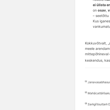
ei
ülista 
on
osav
,
v
– seet
õ
ttu
Kus iganes 
vankumatul
Kokkuvõtvalt, „
meele arendamis
mittepõhineval 
keskendus,
ka
[1]
Janavasabhasu
[2]
Mahā
catt
ārīsa
[3]
Saṁgītisuttaṁ
D