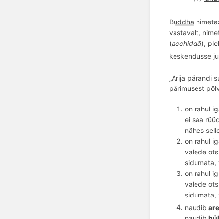
Buddha
nimetas
vastavalt, nim
(
acchidd
ā
), ple
keskendusse juh
„Arija pärandi s
pärimusest p
õ
l
on rahul i
ei saa rüü
nähes sell
on rahul i
valede ots
sidumata, 
on rahul i
valede ots
sidumata, 
naudib
are
naudib
hül