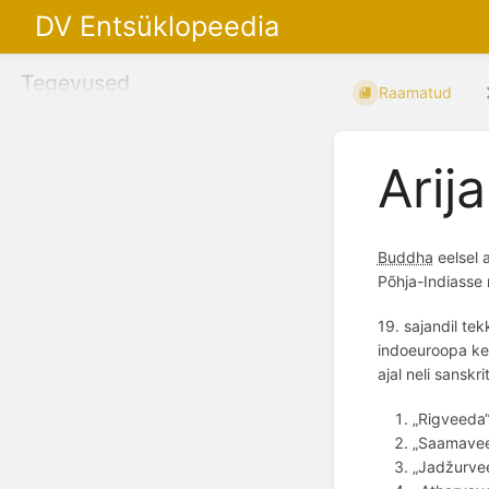
DV Entsüklopeedia
Tegevused
Raamatud
Arija
Buddha
eelsel a
P
õ
hja-Indiasse
19. sajandil te
indoeuroopa kee
ajal
neli sanskri
„Rigveeda
„Saa
mave
„Jadž
urve