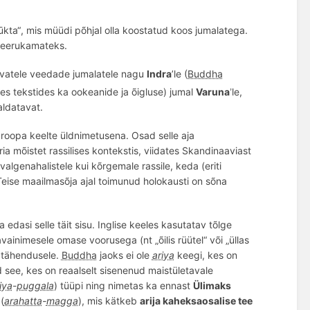
ūkta“
, mis
müüdi p
õ
hjal olla koostatud koos jumalatega.
keerukamateks.
nevatele veedade jumalatele nagu
Indra
’le (
Buddha
ates tekstides ka ookeanide ja
õ
igluse) jumal
Varuna
le,
’
aldatavat.
roopa keelte üldnimetusena. Osad selle aja
ria m
õ
istet rassilises kontekstis, viidates Skandinaaviast
algenahalistele kui k
õ
rgemale rassile, keda (eriti
Teise maailmasõja ajal toimunud holokausti on sõna
 edasi selle täit sisu. Inglise keeles kasutatav tõlge
avainimesele omase voorusega (nt „õilis rüütel“ või „üllas
e tähendusele.
Buddha
jaoks ei ole
ariya
keegi, kes on
d see, kes on reaalselt sisenenud maistületavale
iya
-
puggala
) tüüpi ning nimetas ka ennast
Ülimaks
(
arahatta
-
magga
), mis kätkeb
arija kaheksaosalise tee