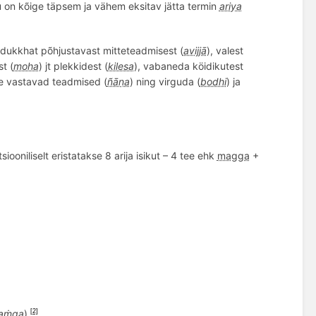
ttu on kõige täpsem ja vähem eksitav jätta termin
ariya
 dukkhat põhjustavast mitteteadmisest (
avijjā
), vale
st
st (
moha
) jt plekkidest (
kilesa
), vabaneda k
ö
idikutest
ele vastavad teadmised (
ñāṇa
) ning virguda (
bodhi
) ja
itsiooniliselt eristatakse 8 arija isikut – 4 tee ehk
magga
+
haṁga
).
[2]