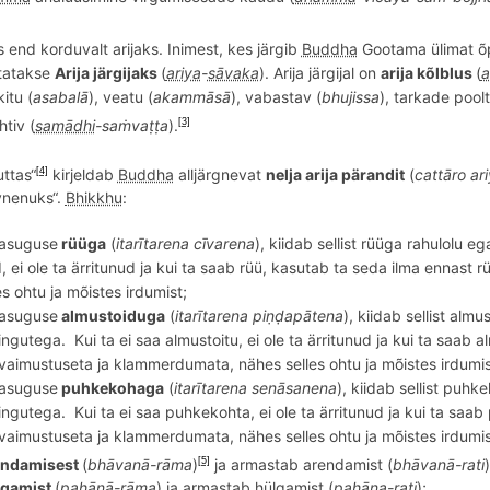
 end korduvalt arijaks. Inimest, kes järgib
Buddha
Gootama ülimat
õ
etatakse
Arija järgijaks
(
ariya
-
sāvaka
). Arija järgijal on
arija kõlblus
(
a
kitu (
asabalā
), veatu (
akammāsā
), vabastav (
bhujissa
), tarkade poolt
tiv (
samādhi
-sa
ṁvaṭṭa
).
[3]
uttas“
kirjeldab
Buddha
alljärgnevat
nelja arija pärandit
(
catt
āro ar
[4]
vnenuks“.
Bhikkhu
:
gasuguse
rüüga
(
itar
ītarena cīvarena
), kiidab sellist rüüga rahulolu 
d, ei ole ta ärritunud ja kui ta saab rüü, kasutab ta seda ilma ennas
es ohtu ja m
õ
istes
irdumist;
gasuguse
almustoiduga
(
itar
ītarena piṇḍapātena
), kiidab sellist al
ingutega.
Kui ta ei saa almustoitu, ei ole ta ärritunud ja kui ta saa
vaimustuseta ja klammerdumata, nähes selles ohtu ja m
õ
istes
irdumis
gasuguse
puhkekohaga
(
itar
ītarena senāsanena
), kiidab sellist pu
ingutega.
Kui ta ei saa puhkekohta, ei ole ta ärritunud ja kui ta s
vaimustuseta ja klammerdumata, nähes selles ohtu ja m
õ
istes
irdumis
ndamisest
(
bh
ā
van
ā-rāma
)
ja armastab arendamist (
bh
ā
van
ā-rati
)
[5]
gamist
(
pahānā-rāma
) ja armastab hülgamist (
pahāna-rati
);