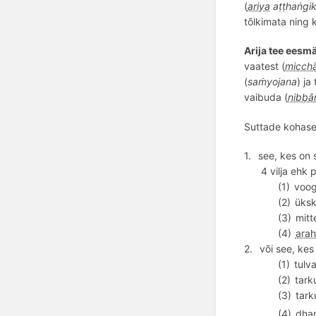
(
ariya
aṭṭhaṅgi
tõlkimata ning k
Arija tee eesm
vaatest (
micch
(
saṁyojana
) ja
vaibuda (
nibbā
Suttade kohase
1.
see, kes on 
4 vilja ehk p
(1)
voog
(2)
üksk
(3)
mitt
(4)
arah
2.
või see, kes
(1)
tulv
(2)
tark
(3)
tark
(4)
dha