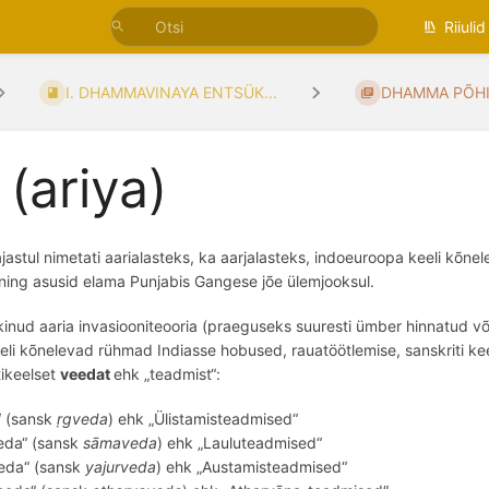
Riiulid
I. DHAMMAVINAYA ENTSÜK...
DHAMMA PÕH
 (ariya)
jastul nimetati aarialasteks, ka aarjalasteks, indoeuroopa keeli k
õ
nel
ning asusid elama
Punjabis Gangese j
õ
e ülemjooksul
.
kkinud aaria invasiooniteooria (praeguseks suuresti ümber hinnatud v
li kõnelevad rühmad Indiasse hobused, rauatöötlemise, sanskriti kee
tikeelset
veedat
ehk
„teadmist“:
“ (sansk
ṛgveda
) ehk „Ülistamisteadmised“
eda“ (sansk
sāmaveda
) ehk „Lauluteadmised“
eda
“ (sansk
yajurveda
) ehk „Austamisteadmised“