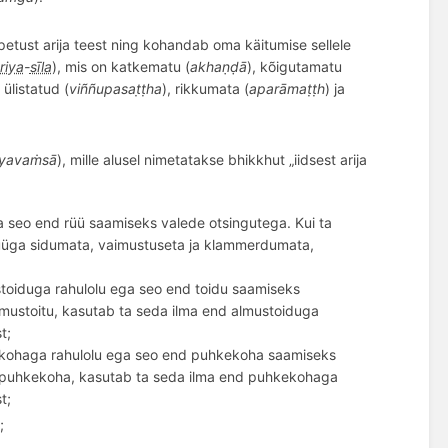
petust arija teest ning kohandab oma käitumise sellele
riya
-
sīla
), mis on katkematu (
akhaṇḍā
), k
õ
igutamatu
 ü
listatud (
vi
ññupasat
̣ṭha
), rikkumata (
aparāmaṭṭh
) ja
iyavaṁsā
), mille alusel nimetatakse bhikkhut „iidsest arija
ega seo end rüü saamiseks valede otsingutega. Kui ta
t rüüga sidumata, vaimustuseta ja klammerdumata,
mustoiduga rahulolu ega seo end toidu saamiseks
b almustoitu, kasutab ta seda ilma end almustoiduga
t;
hkekohaga rahulolu ega seo end puhkekoha saamiseks
aab puhkekoha, kasutab ta seda ilma end puhkekohaga
t;
;