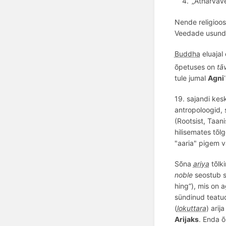
„Atharvav
Nende religioos
Veedade usund
Buddha
eluajal
õ
petuses on
tā
tule jumal
Agni
’
19. sajandi kesk
antropoloogid, 
(Rootsist, Taani
hilisemates tõl
"aaria" pigem v
Sõna
ariya
tõlk
noble
seostub s
hing“), mis on 
sündinud teatud
(
lokuttara
) arij
Arijaks
. Enda 