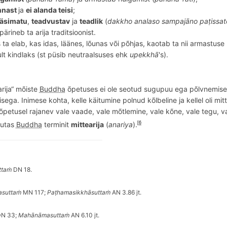
ennast
ja
ei alanda teisi
;
ä
simatu
,
teadvustav
ja
teadlik
(
dakkho analaso sampajā
no pa
ṭ
issat
 pärineb ta arija traditsioonist.
ta elab, kas idas, lää
nes, l
õ
unas v
õ
i p
õ
hjas, kaotab ta nii armastus
t kindlaks (st püsib neutraalsuses ehk
upekkhā
's).
arija“ mõiste
Buddha
õpetuses ei ole seotud sugupuu ega põlvnemiseg
ega. Inimese kohta, kelle käitumine polnud kõlbeline ja kellel oli mi
õpetusel rajanev vale vaade, vale mõtlemine, vale kõne, vale tegu, val
sutas
Buddha
terminit
mittearija
(
anariya
).
[6
ttaṁ
DN 18.
kasuttaṁ
MN 117;
Paṭhamasikkhāsuttaṁ
AN 3.86 jt.
N 33;
Mahānāmasuttaṁ
AN 6.10 jt.