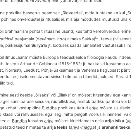
eeda“ (sansk
atharvaveda
) ehk „Atharvāṇa-teadmised“
ne praktika baseerus peamiselt „
Rigveedal
“, mida tuntakse ka kui „S
 p
õ
hines
ohverdustel ja rituaalidel, mis aja möödudes muutusid ü
ha 
 oli brahmanism puhtalt rituaalne usund, kus tehti vereohverdusi eri
vatiṁsā
peajumala (
devānam-
indo
) nimeks Sakka)
, taeva (hilisem
[1]
le, päikesejumal
Surya
le jt, lootuses saada jumalatelt vastutasuks ih
’
el ilmus „aaria“ m
õ
iste Euroopa teaduskeelde filoloogia kaudu indoeu
sh
Joseph Arthur de Gobineau
(1816-1882) jt
, hakkasid kasutama a
a
st, Norrast), Leedust, P
õ
hja-Saksamaalt ja Venemaa kaguosast pärit v
gendustes) iseloomustavad sinised silmad ja blondid juuksed. Pärast 
älditud.
imine eesti keelde „õilsaks“ või „üllaks“ on mõistet kitsendav ega kanna
ageli sünnipärase seisuse, rüütellikkuse, aristokraatliku päritolu või t
aga kohati vastupidine
Buddha
poolt kasutatud
ariya
mõiste sisulisel
 klassi või rahvusesse, ega isegi mitte pelgalt vooruslik inimene, vai
a teele.
Buddha
kasutas
ariya
mõistet kirjeldamaks nelja
arija isiku
(
ar
õpetatud teed nimetas ta
arija teeks
(
ariya
-
magga
) ja
arahanti teeks