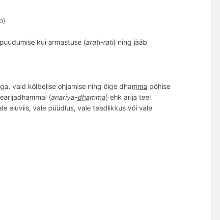
o
)
e puudumise kui armastuse (
arati-rati
) ning jääb
a, vaid kõlbelise ohjamise ning õige
dhamma
põhise
ttearijadhammal (
anariya-
dhamma
) ehk arija teel
e eluviis, vale püüdlus, vale teadlikkus või vale