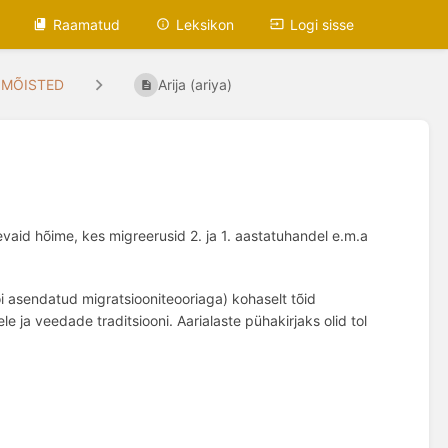
Raamatud
Leksikon
Logi sisse
IMÕISTED
Arija (ariya)
evaid h
õ
ime, kes migreerusid 2. ja 1. aastatuhandel e.m.a
õi asendatud migratsiooniteooriaga) kohaselt tõid
le ja veedade traditsiooni.
Aarialaste pühakirjaks olid tol