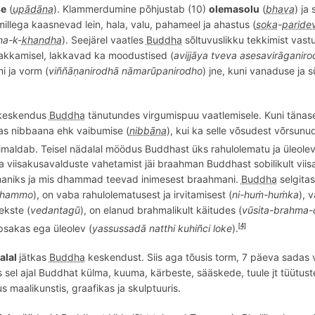
se
(
upādāna
). Klammerdumine põhjustab (10)
olemasolu
(
bhava
) ja
 millega kaasnevad lein, hala, valu, pahameel ja ahastus (
soka
-
paride
ha
-k-
khandha
). Seejärel vaatles
Buddha
sõltuvuslikku tekkimist vast
l lakkamisel, lakkavad ka moodustised (
avijjā
ya tveva asesavir
āganiro
i ja vorm (
vi
ññāṇ
anirodhā nāmarūpanirodho
) jne, kuni vanaduse ja 
eskendus
Buddha
tänutundes virgumispuu vaatlemisele. Kuni tänase 
s nibbaana ehk vaibumise (
nibbāna
), kui ka selle võsudest võrsunud
maldab. Teisel nädalal möödus Buddhast üks rahulolematu ja üleolevat
viisakusavalduste vahetamist jäi braahman Buddhast sobilikult viis
aniks ja mis dhammad teevad inimesest braahmani.
Buddha
selgitas
dhammo
), on vaba rahulolematusest ja irvitamisest (
ni-huṁ-huṁka
), 
ekste (
v
edantag
ū
), on elanud brahmalikult kä
itudes
(
vū
sita
-brahma-
psakas ega üleolev (
y
assussad
ā natthi kuhi
ñ
ci loke
).
[4]
alal
jätkas
Buddha
keskendust. Siis aga tõusis torm, 7 päeva sadas v
s sel ajal Buddhat külma, kuuma, kä
rbeste, s
ääskede, tuule jt tüü
tus
us maalikunstis, graafikas ja skulptuuris.