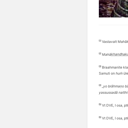
[1]
Vastavalt Mahāk
[2]
Mahā
khandhak
[3]
Braahmanite klas
Samuti on
huṁ
üle
[4]
„yo brā
hma
ṇo b
yassussadā natthi
[5]
Vt DVE, I osa, pt
[6]
Vt DVE, I osa, pt