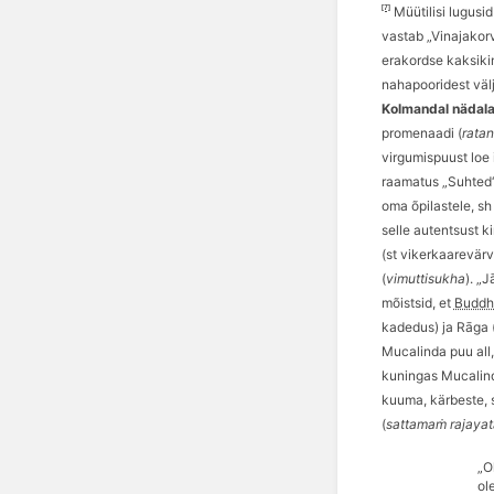
[7]
Müütilisi lugusid
vastab „Vinajakorv
erakordse kaksiki
nahapooridest välj
Kolmandal nädal
promenaadi (
rata
virgumispuust loe 
raamatus „Suhted“
oma
õ
pilastele, sh
selle autentsust ki
(st vikerkaarevärvi
(
vimuttisukha
). „
mõistsid, et
Buddh
kadedus) ja Rāga (
Mucalinda puu all,
kuningas Mucalin
kuuma, kä
rbeste, 
(
sattamaṁ rajaya
„O
ol