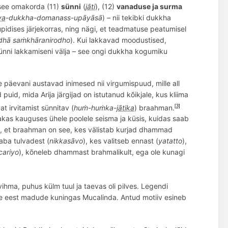
 see omakorda (11)
sünni
(
jāti
), (12)
vanaduse ja surma
va
-
dukkha
-
domanass
-upāyāsā
) – nii tekibki dukkha
upidises järjekorras, ning nägi, et teadmatuse peatumisel
dhā saṁkhāranirodho
). Kui lakkavad moodustised,
sünni lakkamiseni välja – see ongi dukkha kogumiku
päevani austavad inimesed nii virgumispuud, mille all
 puid, mida Arija järgijad on istutanud kõikjale, kus kliima
 irvitamist sünnitav (
huṁ-huṁka-
jātika
)
braahman.
[3]
akas kauguses ühele poolele seisma ja küsis, kuidas saab
, et braahman on see, kes vä
listab kurjad dhammad
vaba tulvadest
(
nikkasāvo
), kes valitseb ennast (
yatatto
),
cariyo
), k
õ
neleb dhammast brahmalikult
, ega ole kunagi
ihma, puhus külm tuul ja taevas oli pilves. Legendi
te eest madude kuningas Mucalinda
. Antud motiiv esineb