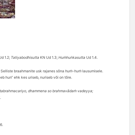
Ud
1.2;
Tatiyabodhisutta
KN Ud
1.3;
Huṁhuṅkasutta
Ud 1.4
.
. Selliste braahmanite usk rajanes sõna
huṁ-huṁ
lausumisele.
teeb hun“ ehk kes
uriseb, nuriseb
või on tõre.
sitabrahmacariyo, dhammena so brahmavādaṁ vadeyya;
.
6.