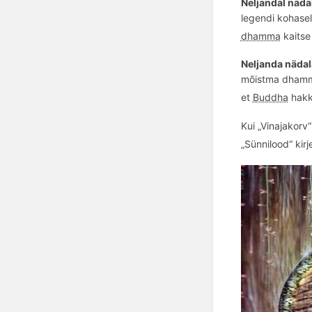
Neljandal näda
legendi kohasel
dhamma
kaitse
Neljanda näda
mõistma dhamma
et
Buddha
hakk
Kui „Vinajakorv“
„Sünnilood“ kir