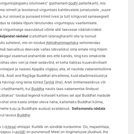
virgumisjärgseks istumiseks“ (
paṭ
hama
ṁ
bodhi
palla
ṁkaṁ
), mis
ma istmelt ja teostanud virgumises kahtlevatele jumalustele „suure
a
, kui sinised ja punased kiired (vesi ja tuli) kiirguvad samaaegselt
ndus ta nädala lõpuni tänutundes virgumispuu vaatlemisele.
nud virgumisega saavutatud v
õ
ime abil taevasse vääriskividest
Neljandal nädalal
(
catuttha
ṁ
ratanaghara
ṁ
) olla ta loonud
tis suhetest, mis on toodud
Abhidhammapiṭaka
seitsmendas
sā taevalikus deevade
vallas (
devaloka
) oma emale ning hiljem
akogul osalenud arahantide ees ette
kandis
, ning kes omakorda
kehas olev veri ja meel sedavõrd, et keha hakkas kuuevärviliselt
ivimajast ja naases
Ajap
āla viigipuu alla, et nautida
vabanemis
õ
nne
nhā
, Arati and Rag
ā’
ga Buddhat ahvatlema, kuid ebaõnnestusid ja
a häving) ning tema tütred
Taṇhā
(iha), Arati (mittemeeldivus või
a cha
ṭṭ
hama
ṁ
), kui
Buddha
nautis taas vabanemise
õ
ndsust
„Jātakas
“
toodud legendi kohaselt kaitses sel ajal Buddhat madude
kohal oma kaela ümber oleva naha,
kaitsmaks Budd
hat külma,
mehe kuju ja Buddhale austust avaldanud.
S
eitsmenda n
ädala
ikul lausus
Buddha
:
a (=
kilesa
) ehitajat. Kurblik on sündide kordumine. Oo, majaehitaja,
arjapuu (=
avijjā
)
on purunenud
!
Meel on tingimatusse j
õ
udnud. Iha