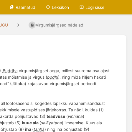
Raamatud
Leksikon
Logi sisse
UGU
Virgumisjärgsed nädalad
d
ad
Buddha
virgumisjärgset aega, millest suurema osa ajast
tas mõistmise ja virgus (
bodhi
), ning mida hiljem hakati
ilood“ (Jātaka) kajastavad virgumisjärgset perioodi
 all
lootosasendis
, kogedes lõplikku vabanemis
õ
nds
ust
tekkimisele vastupidises järjekorras. Ta nägi, kuidas (1)
makorda
põhjustavad (3)
teadvuse
(
vi
ññā
na
)
hjustab (5)
kuue ala
(
salāyatana
) ilmnemise. Kuus ala
põhjustab (8)
iha
(
taṇhā
) ning iha põhjustab (9)