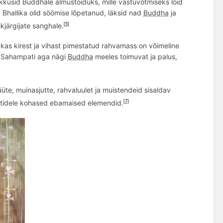
kkusid Buddhale almustoiduks, mille vastuvõtmiseks lõid
a Bhallika olid söömise lõpetanud, läksid nad
Buddha
ja
kjärgijate sanghale.
[5]
,
kas
kirest ja vihast pimestatud rahvamass on võimeline
a
Sahampati aga nägi
Buddha
meeles toimuvat ja palus,
müüte, muinasjutte, rahvaluulet ja muistendeid sisaldav
tidele kohased ebamaised elemendid.
[7]