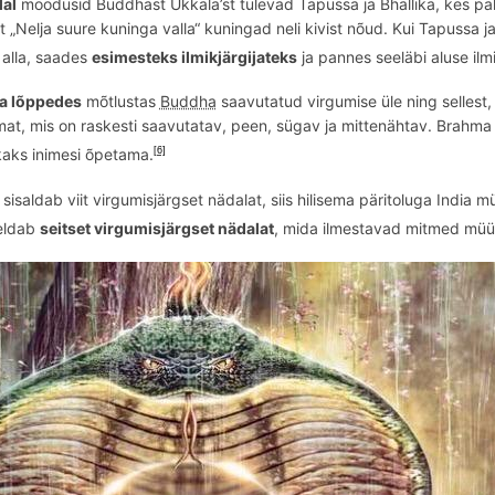
lal
möödusid Buddhast Ukkalā’st tulevad Tapussa ja Bhallika, kes pa
t „Nelja suure kuninga valla“ kuningad neli kivist nõud. Kui Tapussa j
 alla, saades
esimesteks ilmikjärgijateks
ja pannes seeläbi aluse ilmi
la lõppedes
mõtlustas
Buddha
saavutatud virgumise üle ning sellest
t, mis on raskesti saavutatav, peen, sügav ja mittenähtav.
Brahm
aks inimesi õpetama.
[6]
 sisaldab viit virgumisjärgset nädalat, siis hilisema päritoluga India 
jeldab
seitset virgumisjärgset nädalat
, mida ilmestavad mitmed müü