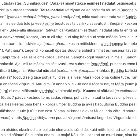
 jutustavates „Sünnilugudes“ (
Jātaka
) nimetatakse
esimest nädalat
„esimeseks 
is“ ja suttades toodule.
Teisel n
ädalal
(
dutiyaṁ
ca anibbisa
ṁ
) tõusnud
Buddha
o
me“ (
yamaka mahapāṭihāriya, yamakapāṭihāra
), mida saab sooritada vaid
Buddh
a (mis eeldab tule ja vee
kasiṇa
teostuses täiuslikku saavutust). Seejärel keske
al
ehk „üles-alla ülimasse“ (
tatiyaṁ cankamanaṁ seṭṭhaṁ
) nädalal olla ta ehita
na camkamana
) kohast, kus ta oli virgunud ning kõndinud seda mööda üles-alla.
ilmakaares kalliskivimaja (
ratanaghara
), kus ta mõtiskledes
abhidhamma
konteks
 („
Paṭṭhāna
“
). Legendi kohaselt õpetas
Buddha
abhidhammat esimesena Tāvatiṁ
 Sāriputta
’
le, kes selle omakorda Esimesel Sanghakogul
maatriksi
nime all Sangh
nnitasid. Ajal, mil ta m
õ
tiskles s
õ
ltuvuslikest suhetest (
paṭṭhāna
), puhastus tema 
liselt) kiirgama.
Viiendal n
ädalal
(
pa
ñ
camaṁ ajapapalan
) lahkus
Buddha
kallisk
Jātaka’s“ toodud selgituse p
õ
hjal tulid sel ajal veel
Māra
koos oma kolme tütre, Ta
a
on tõesti virgunud. Antud müüt annab piltlikult edasi tõdemuse, et
Māra
(surm j
kirg) ei oma Mõistnule (
buddha
) vähimatki mõju.
Kuuendal nädalal
(
mucalinden
 tõusis 7 päeva kestnud torm, sadas vihma, puhus külm tuul ja taevas oli pilves. 
da, kes keeras oma keha 7 korda ümber
Buddha
ja avas kapuutsina
Buddha
pea 
s
ääskede, tuule jt tüü
tuste eest.
Vihma lakkades olevat Mucalinda v
õ
tnud noore 
tanaṁ
)
veetis
Buddha
rājāyatana
puu all virgumisõndsust
kogedes
. Virgumiskoid
len otsides ekselnud läbi paljude olemasolu sündide, kuid mitte leidnud selle maj
en sind näinud! Sa ei ehita enam uut maja! K
õ
ik sinu sarikad on murdunud, sinu h