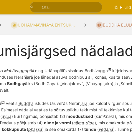
Riiulid
I. DHAMMAVINAYA ENTSÜK...
BUDDHA ELUL
umisjärgsed nädala
sa
Mahā
vaggap
āli
ning
Ud
ānapāli’s sisalduv Bodhivagga
kirjeldav
[1]
enduses Nera
ñ
jarā
j
õ
e l
ähedal asuva bodhipuu all, kohas, kus ta saavu
tama
Bodhgayā
ks (Bodh Gaya). „Vinajakorv
, (Vinayapiṭaka) ja „Sünn
’
“
valt.
a
veetis
Buddha
istudes Uruvel
s Nera
ñ
jarā
j
õ
e kaldal virgumispuu
[2]
ā’
. Esimesel nädalal vaatles ta sõltuvuslikku tekkimist nii tekkimise kui 
(
avijjā
) kui tingimus, põhjustab (2)
moodustised
(
saṁkhāra
), mis o
 Teadvus põhjustab (4)
nime ja vormi
(
nāma
-
rūpa
), mis
omakorda p
õ
)
kokkupuute
(
phassa
) ja see omakorda (7)
tunde
(
vedanā
). Tunne 