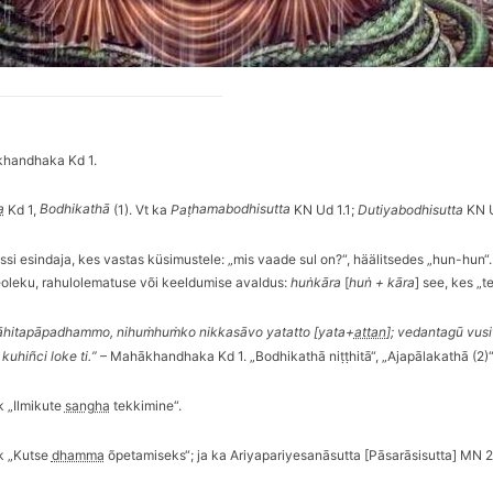
handhaka Kd 1.
a
Kd 1,
Bodhikath
ā
(1). Vt ka
Paṭ
hamabodhisutta
KN Ud
1.1;
Dutiyabodhisutta
KN 
si esindaja, kes vastas küsimustele: „mis vaade sul on?“, häälitsedes „hun-hun“
oleku, rahulolematuse v
õ
i keeldumise avaldus
:
huṅkāra
[
huṅ + kāra
] see, kes „
āhitapāpadhammo, nihuṁhuṁko nikkasāvo yatatto [yata+
attan
]; vedantagū vu
 kuhi
ñ
ci loke
ti.
”
– Mahākhandhaka Kd 1. „
Bodhikath
ā niṭṭhitā“, „
Ajap
ālakathā (2)“
k „Ilmikute
sangha
tekkimine“.
k „
Kutse
dhamma
õ
petamiseks“; ja ka Ariyapariyesanā
sutta [P
āsarā
sisutta] MN 2