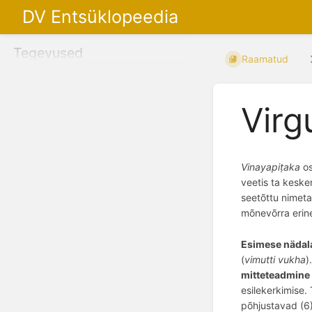
DV Entsüklopeedia
Tegevused
Raamatud
Virg
Vinayapiṭaka
o
veetis ta kesk
seetõttu nime
mõnevõrra erine
Esimese nädal
(
vimutti vukha
)
mitteteadmine
esilekerkimise.
p
õ
hjustavad (6