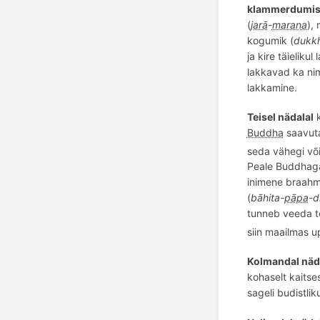
klammerdumi
(
jarā
-
maraṇa
),
kogumik (
dukk
ja kire täieliku
lakkavad ka nim
lakkamine.
Teisel nädalal
k
Buddha
saavuta
seda vähegi või
Peale Buddhaga 
inimene braahm
(
bā
hita
-
pāpa
-
tunneb veeda t
siin maailmas u
Kolmandal näd
kohaselt kaitse
sageli budistlik