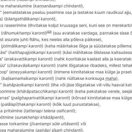
ina maharaiumine (
kaṇṇanā
sampi
chindanti
),
“ (eemaldatakse pealuu pealmine osa ja lastakse kuum raudkuul ajju,
) (
bilaṅgathā
likampi
karonti
),
 raseerimine (lihvitakse koljut kruusaga seni, kuni see on merekarbitao
 (
rāhumukhampi karonti
)
(suu avatakse vardaga, pannakse sisse
[22]
st asurate juhti Rāhu, kes neelas alla p
õ
leva p
äikese),
 (
jotimālikampi karonti
) (keha määritakse
õ
liga ja süüdatakse p
õ
lema
äsi“ (
hatthapajjotikampi karonti
) (käsi mähitakse
õ
listesse kaltsudes
“ (
erakavattikampi karonti
) (nahk kooritakse kaelast alla
ja keera
tak
üü“ (
cīrakavāsikampi karonti
) (nahk l
õ
igatakse ribadeks, millest teha
oop“ (
eṇeyyakampi karonti
) (inimene kinnitatakse maa külge ja praet
 (
baḷisamaṁsikampi karonti
) (nahk nülitakse konksuga
maha
),
“ (k
ah
āpaṇikampi karonti
) (liha või jäse lõigatakse viil-viilu haaval ke
oorimine (
khārā
patacchikampi karonti
) (keha pekstakse verele, seej
rras“ (
palighaparivattikampi karonti
) (kõrvad kinnitatakse maa kü
lge
 (
palālapīṭhakampi karonti
) (kõik luud purustatakse),
a pritsimine (
tattenapi telena osi
ñ
canti
);
öötmine (
sunakhehipi khādāpenti
),
asse torkamine (
jī
vantampi s
ūle uttā
senti
) või
ea maharaiumine (
asinā
pi s
īsaṁ
chindanti
).