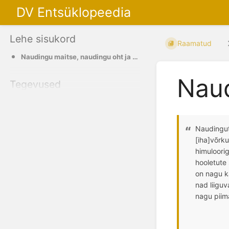
DV Entsüklopeedia
Lehe sisukord
Raamatud
Naudingu maitse, naudingu oht ja naudingust pääsemine
Nau
Tegevused
Naudingut
[iha]võrk
himuloori
hooletute
on nagu k
nad liigu
nagu piim