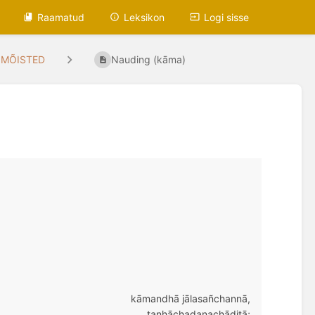
Raamatud
Leksikon
Logi sisse
IMÕISTED
Nauding (kāma)
kāmandhā
jālasañchannā,
taṇhāchadanachāditā;