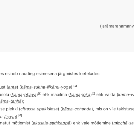
(jarāmaraṇamanve
s esineb nauding esimesena järgmistes loeteludes:
st (
anta
) (
kāma
-sukha-llikānu-yoga
);
[1]
solu (
kāma
-
bhava
)
ehk maailma (
kāma
-
loka
)
ehk valda (
kāmā-
v
[2]
[3]
kāma
-
taṇhā
);
se plekki (
cittassa upakkiles
a
) (
kāma
-
cchanda
), mis on viie takistuse
m-
āsava
);
[6]
matut m
õ
tlemist (
akusala
-
saṁkappā
) ehk vale mõtlemine (
micchā
-s