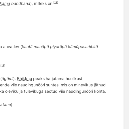
kāma
bandhana
), milleks on:
[12]
a ahvatlev (
kant
ā manāpā piyarūpā kāmū
pasa
ṁhitā
.
[13]
(
āgāmī
).
Bhikkhu
peaks harjutama hoolikust,
nende viie naudingunööri suhtes, mis on minevikus jätnud
 oleviku ja tulevikuga seotud viie naudingunööri kohta.
atane
):