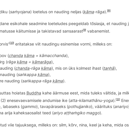
[8]
iku (
saṁyojana
) loetelus on nauding neljas (
kāma
-rāga
).
ane esikohale seadmine loeteludes peegeldab t
õ
siasja, et nauding
atusse käitumisse ja takistavad sansaarast
vabanemist.
[9]
rvis
eritatakse viit naudingu esinemise vormi, milleks on:
[10]
“
oov (
chanda
kāma
= k
ā
macchanda
),
rg (
rāga
kāma
=
kāmarāga
),
nauding (
chanda
-r
āga
kāma
), mis on
üks kolmest ihast (
taṇhā
),
 nauding (
saṅkappa
kāma
),
ire nauding (
saṅkappa-rāga
kāma
).
uttas hoiatas
Buddha
kahe äärmuse eest, mida tuleks vä
ltida
, ja mi
a (2) enesevaevamisele andumise ike (
atta-kilamathānu-yoga
).
Enes
[11]
), labaseks (
gammo
), tavapäraseks (
pothujjaniko
), väärituks (
anariyo
ma arija kaheksaosalist teed (
ariyo aṭṭhaṁ
giko maggo
).
ud viie tajuuksega, milleks on: silm, k
õ
rv, nina, keel ja keha, mida 