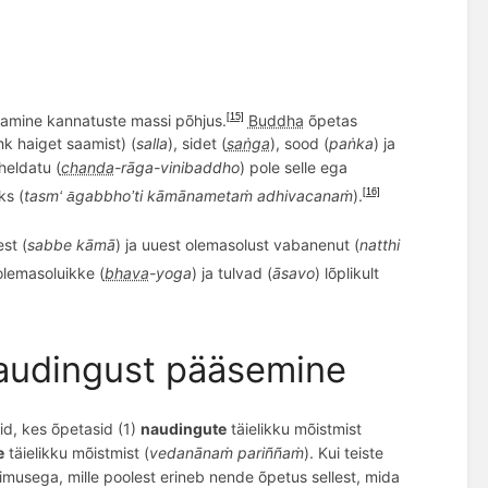
eamine kannatuste massi põhjus.
Buddha
õpetas
[15]
ehk haiget saamist) (
salla
), sidet (
saṅga
), sood (
paṅka
) ja
aheldatu (
chanda
-r
ā
ga-vinibaddho
) pole selle ega
ks (
tasm
gabbho
ti kāmānametaṁ
adhivacana
ṁ
).
[16]
ā ‘
’
st (
s
abbe k
āmā
) ja uuest olemasolust vabanenut (
natthi
olemasoluikke (
bhava
-yoga
) ja tulvad (
ā
savo
) lõplikult
naudingust pääsemine
aid, kes õpetasid (1)
naudingute
täielikku mõistmist
e
täielikku mõistmist (
vedanānaṁ pari
ññ
aṁ
). Kui teiste
musega, mille poolest erineb nende õpetus sellest, mida