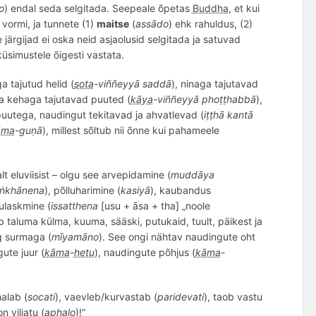
o
) endal seda selgitada. Seepeale õpetas
Buddha
, et kui
vormi, ja tunnete (1)
maitse
(
assādo
) ehk rahuldus, (2)
e järgijad ei oska neid asjaolusid selgitada ja satuvad
küsimustele õigesti vastata.
a tajutud helid (
sota
-vi
ññ
eyyā saddā
), ninaga tajutavad
ja kehaga tajutavad puuted (
kāya
-vi
ññ
eyyā phoṭṭ
habb
ā
),
i puutega, naudingut tekitavad ja ahvatlevad (
iṭṭhā
kant
ā
āma
-guṇā
), millest sõltub nii õnne kui pahameele
alt eluviisist – olgu see arvepidamine (
muddāya
ṅkhānena
), põlluharimine (
kasiyā
), kaubandus
ulaskmine (
issatthena
[usu + āsa + tha] „noole
b taluma külma, kuuma, sääski, putukaid, tuult, päikest ja
g surmaga (
mīyamāno
). See ongi nähtav naudingute oht
ute juur (
kāma
-
hetu
), naudingute põhjus (
kāma
-
halab (
socati
), vaevleb/kurvastab (
paridevati
), taob vastu
n viljatu (
aphalo
)!“