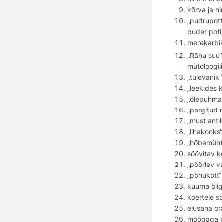
k
õ
rva ja n
„pudrupott
puder potis
merekarbiks
„Rāhu suu“
mütoloogili
„tulevanik“
„leekides k
„õlepuhmas
„pargitud r
„must antil
„lihakonks“
„hõbemünt
söövitav k
„pöörlev va
„põhukott“
kuuma õlig
koertele s
elusana or
mõõgaga p