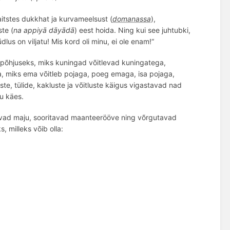
itstes dukkhat ja kurvameelsust (
domanassa
),
te (
na appiyā dāyādā
) eest hoida. Ning kui see juhtubki,
lus on viljatu! Mis kord oli minu, ei ole enam!“
 põhjuseks, miks kuningad võitlevad kuningatega,
miks ema võitleb pojaga, poeg emaga, isa pojaga,
, tülide, kakluste ja võitluste käigus vigastavad nad
u kä
es.
vad maju, sooritavad maanteer
ööve ning v
õ
rgutavad
, milleks võib olla: