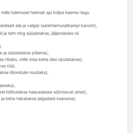
 mille tulemusel hakkab aju koljus keema nagu
liselt sile ja valge) (
saṅkhamuṇḍ
ikampi
karonti
),
õ
li ja taht ning süüdatakse, jä
ljendades
nii
),
se ja süüdatakse p
õ
lema),
se ribaks, mille otsa keha üles riputatakse),
kse rüü),
akse lõkketulel mustaks),
tasteks),
ärel hõõrutakse haavadesse söövitavat ainet),
 ja
keha hakatakse jalgadest keerama),