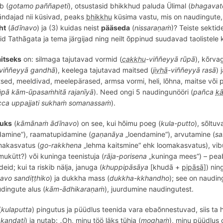
b (
gotamo
pa
ññ
apeti
), otsustasid bhikkhud paluda Ülimal (
bhagavat
rändajad nii küsivad, peaks
bhikkhu
küsima vastu, mis on naudingute, 
ht
(
ādīnavo
) ja (3) kuidas neist
pääseda
(
nissaraṇaṁ
)? Teiste sektid
id Tathā
gata
ja tema järgijad ning neilt õppinud suudavad taolistele 
itseks
on: silmaga tajutavad vormid (
cakkhu
-vi
ññ
eyyā rūpā
), kõrvag
vi
ññ
eyyā
gandh
ā
), keelega tajutavad maitsed (
jivhā
-vi
ññ
eyyā rasā
) 
tsed
, meeldiv
ad
, meelep
ärased
, armsa vormi
, heli, lõhna, maitse võ
ūpā kām-ū
pasa
ṁhitā rajanīyā
). Need ongi 5 naudingunööri (
pa
ñ
ca
k
cca uppajjati sukhaṁ somanassaṁ
).
huks
(
kāmānaṁ ādīnavo
) on see, kui hõimu poeg (
kula-
putto
), sõltuv
damine“), raamatupidamine (
gaṇanāya
„loendamine“), arvutamine (
sa
makasvatus (
go-rakkhena
„lehma kaitsmine“ ehk loomakasvatus), vib
ukütt?) või kuninga teenistuja (
rāja-porisena
„
kuninga mees
“) – pea
id; kui ta riskib nälja,
janu
ga (
khuppipāsāya
[khudā +
pipāsā
]
) nin
vo sandiṭṭhiko
) ja dukkha mass (
dukkha
-
kkhandho
); see on nauding
udingute alus (
kām-ādhikaraṇaṁ
), juurdumine naudingutest.
(
kulaputta
) pingutus ja püüdlus teenida vara eba
õ
nnestuvad, siis ta 
ṁ
kandati
) ja nutab: „Oh, minu töö läks tühja (
moghaṁ
), minu püüdlus o