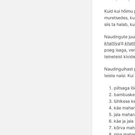
Kuid kui hõimu 
muretsedes, kui
siis ta halab, k
Naudingute juur
khattiya
’d
khatt
poeg isaga, ven
teineteist kivi
Naudinguihast 
teiste naisi. Ku
piitsaga l
bambuskep
lühikese k
käe mahar
jala mahar
käe ja jal
k
õ
rva mah
nina mahar