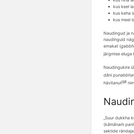
kus keel
la
kus keha l
kus meel l
Naudingud ja n
naudinguid nä
emakat (
gabbh
järgmise eluga
Naudingukire ül
dāni punabbha
hävitanut
ni
[19]
Naudin
„
Suur dukkha k
(
kāmānaṁ
pari
sektide rändaja