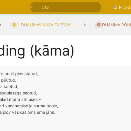
Riiulid
I. DHAMMAVINAYA ENTSÜK...
DHAMMA PÕH
ding (kāma)
e poolt pimestatud,
u püütud,
ga kaetud,
 sugulasega seotud,
alad mõrra silmuses –
vad vananemise ja surma poole,
a joov vasikas oma ema järel.