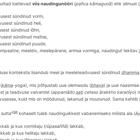
Suttad loetlevad
viis naudingunööri
(
pa
ñ
ca kāmaguṇā
) ehk silmust (
vusest sündinud vorm,
vusest s
ündinud heli,
sest sündinud l
õ
hn
,
usest sündinud maitse,
usest sündinud puude,
sümpaatne,
meeldiv, meelep
ärane, armsa vormiga, naudingut tekitav j
luse kontekstis lisandub
meel ja meeleteadvusest s
ündinud
dhamma
(
kāma
-yoga
), mis põhjustab uue olemasolu (
bhava
) ja uue naasmise 
st ja teadvuse valvamist (
appam
ā
do
sati
cetaso
ārakkho karaṇīyo
) 
usesse, kuid mis on möödunud, lakanud ja muutunud. Sama kehtib ka
sutta“
kohaselt tuleb naudinguikkest vabanemiseks mõista ala (
āy
[14]
kkab ja kus vormitaju (
rū
pasaññā
) lakkab,
akkab ja kus helitaju lakkab,
akkab ja kus lõhnataju lakkab,