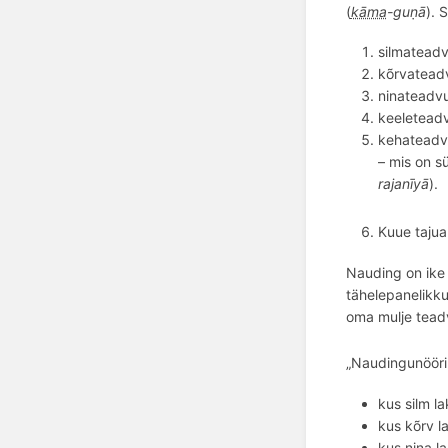
(
kāma
-guṇā
). 
silmatead
k
õ
rvatead
ninateadvu
keeleteadv
kehateadv
– mis on 
rajanīyā
).
Kuue tajua
Nauding on ike 
tähelepanelikku
oma mulje teadv
„Naudingunööri 
kus silm la
kus k
õ
rv l
kus nina l