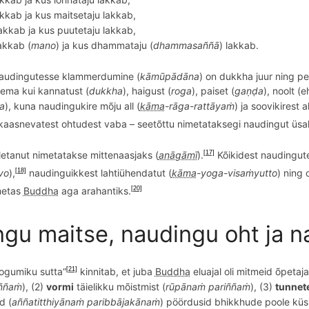
kkab ja kus maitsetaju lakkab,
akkab ja kus puutetaju lakkab,
akkab (
mano
) ja kus dhammataju (
dhammasa
ññā
) lakkab.
audingutesse klammerdumine (
kāmūpādāna
) on dukkha juur ning p
gema
kui kannatust (
dukkha
), haigust (
roga
), paiset (
gaṇḍa
), noolt (
a
), kuna naudingukire m
õ
ju all (
kāma
-r
ā
ga-ratt
āyaṁ
) ja soovikirest 
 kaasnevatest ohtudest vaba – seet
õ
ttu nimetataksegi naudingut üsa
etanut nimetatakse mittenaasjaks (
anāgāmī
).
Kõikidest naudingute
[17]
vo
),
naudinguikkest lahti
ü
hendatu
t (
kāma
-yoga-
visa
ṁyutto
) ning 
[18]
metas
Buddha
aga arahantiks.
[20]
gu maitse, naudingu oht ja 
ogumiku sutta
“
kinnitab, et juba
Buddha
eluajal oli mitmeid õpetaj
[21]
ññ
aṁ
), (2)
vormi
täielikku mõistmist (
rūpānaṁ pari
ññ
aṁ
), (3)
tunnet
d (
a
ññ
atitthiyānaṁ
paribb
ājakānaṁ
) pöördusid bhikkhude poole küsi