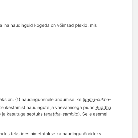
 ja iha naudinguid kogeda on v
õ
imsad plekid, mis
lleks on: (1) naudingu
õ
nnele andu
mise ike (
kāma
-sukha-
e ikestamist naudingute ja vaevamisega pidas
Buddha
) ja kasutuga seotuks (
anattha
-saṃ
hito
). Selle asemel
osades tekstides nimetatakse ka naudingunöörideks