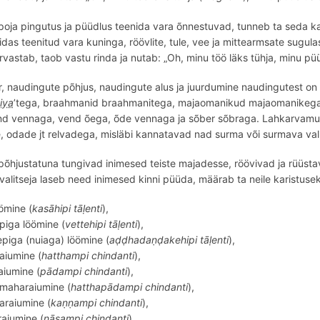
poja pingutus ja püüdlus teenida vara õnnestuvad, tunneb ta seda ka
das teenitud vara kuninga, röövlite, tule, vee ja mittearmsate sugulas
urvastab, taob vastu rinda ja nutab: „Oh, minu töö läks tühja, minu püüd
, naudingute põhjus, naudingute alus ja juurdumine naudingutest on
iya
’tega,
braahmani
d braahmanitega, majaomanikud majaomanikega, 
d vennaga, vend õega, õde vennaga ja sõber sõbraga. Lahkarvamuste
de, odade jt relvadega, misläbi kannatavad nad surma v
õ
i surmava val
põhjustatuna tungivad inimesed teiste majadesse, röö
vivad
ja rüü
sta
i valitseja laseb need inimesed kinni püüda, määrab ta neile karistuseks
öömine (
kasāhipi
tāḷenti
),
iga löömine (
vettehipi
tāḷenti
),
epiga (nuiaga) löömine (
aḍḍ
hada
ṇḍakehipi
tāḷenti
),
aiumine (
hatthampi
chindanti
),
aiumine (
pā
dampi
chindanti
),
a maharaiumine (
hatthapā
dampi
chindanti
),
araiumine (
kaṇṇ
ampi
chindanti
),
aiumine (
nā
sampi
chindanti
),