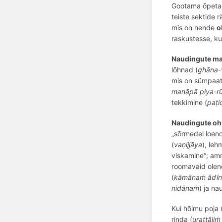
Gootama õpeta
teiste sektide 
mis on nende
o
raskustesse, ku
Naudingute ma
lõhnad (
ghāna-
mis on sümpaa
manāpā piya-r
tekkimine (
paṭi
Naudingute o
„sõrmedel loen
(
vaṇijjāya
), leh
viskamine“; amm
roomavaid olende
(
kāmānaṁ ādīna
nid
ānaṁ
) ja na
Kui hõimu poja 
rinda (
uratt
āḷi