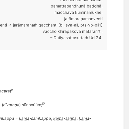
pamattabandhunā
baddhā,
macchāva
kumināmukhe;
jarāmaraṇamanventi
nti → jarāmaraṇaṁ gacchanti (bj, sya-all, pts-vp-pli1)
vaccho
khīrapakova
mātaran”ti.
–
Dutiyasattasuttaṁ
Ud 7.4.
acara
)
;
[4]
 (
nī
vara
ṇa
) sünonüüm;
[5]
ankappa
=
kāma
-saṁkappa
,
kāma
-
saññā
,
kāma
-