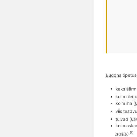
Buddha
õpetuse
kaks äärmu
kolm olema
kolm iha (
viis teadvu
tulvad (
kā
kolm oska
dhātu
).
[7]