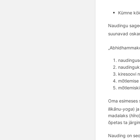
Kümne köid
Naudingu saged
suunavad oskam
„Abhidhammako
naudingus
naudinguki
kiresoovi 
m
õ
tlemise
m
õ
tlemisk
Oma esimeses s
llikānu-yoga
) j
madalaks (
hīno
õpetas ta järgi
Nauding on seot