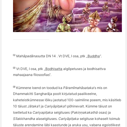
[1]
Mahāpadānasutta
DN 14 . Vt DVE, I osa, ptk „
Buddha
“.
[2]
Vt DVE, I osa, ptk „
Bodhisatta
algõpetuses ja bodhisattva
mahaajaana filosoofias“.
[3]
Kümnene loend on toodud ka
Pāramīmahāsataka
’
s mis on
Dhammakitti Sangharāja poolt kirjutatud paalikeelne,
kaheteistkü
mnesse l
õ
iku jaotatud 100-salmiline poeem, mis käsitleb
10 tä
iust
Jātaka
’
l ja
Cariyāpiṭaka
’
l p
õ
hinevalt. Kü
mme t
äiust on
loetletud ka
Cariyapiṭaka
selgituses (
Pakiṇṇakakathā
osas) ja
Sī
lakkhandha
alaselgituses.
Cariyāpiṭaka
selgituse kohaselt toimub
täiuste
arendamine
läbi kaastunde ja aruka usu, vabana egoistlikest