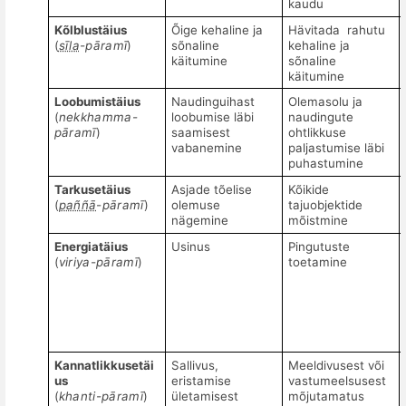
kaudu
K
õ
lblust
ä
ius
Õige kehaline ja
Hävitada
rahutu
(
sīla
-pāramī
)
sõnaline
kehaline ja
käitumine
sõnaline
käitumine
Loobumistä
ius
Naudinguihast
Olemasolu ja
(
nekkhamma-
loobumise läbi
naudingute
pāramī
)
saamisest
ohtlikkuse
vabanemine
paljastumise läbi
puhastumine
Tarkusetä
ius
Asjade tõelise
Kõikide
(
paññā
-pāramī
)
olemuse
tajuobjektide
nägemine
mõistmine
Energiat
ä
ius
Usinus
Pingutuste
(
viriya-pāramī
)
toetamine
Kannatlikkusetä
i
Sallivus,
Meeldivusest või
us
eristamise
vastumeelsusest
(
khanti-p
āramī
)
ületamisest
mõjutamatus