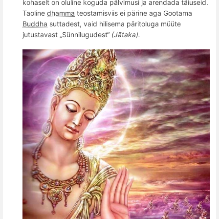
kohaselt on oluline koguda pälvimusi ja arendada täiuseid.
Taoline
dhamma
teostamisviis ei pärine aga Gootama
Buddha
suttadest, vaid hilisema päritoluga müüte
jutustavast „Sünnilugudest“
(Jātaka).