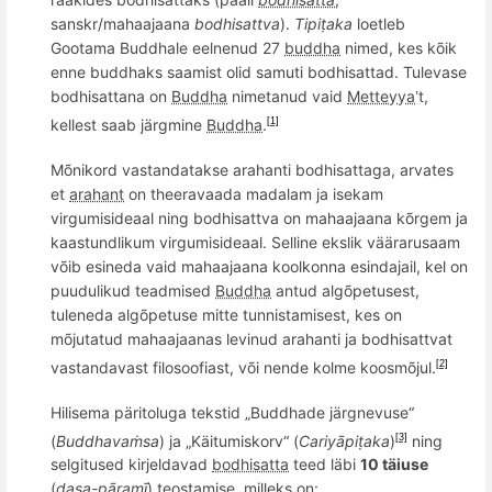
sanskr/mahaajaana
bodhisattva
).
Tipiṭaka
loetleb
Gootama Buddhale eelnenud 27
buddha
nimed, kes k
õ
ik
enne buddhaks saamist olid samuti
bodhisattad
. Tulevase
bodhisattana on
Buddha
nimetanud vaid
Metteyya
t,
’
kellest saab järgmine
Buddha
.
[1]
M
õ
nikord vastandatakse arahanti
bodhisattaga
, arvates
et
arahant
on theeravaada madalam ja isekam
virgumis
ideaal
ning
bodhisatt
va on mahaajaana kõrgem ja
kaastundlikum virgumisideaal. Selline ekslik vää
rarusaam
v
õ
ib esineda vaid mahaajaana koolkonna esindajail, kel on
puudulikud teadmised
Buddha
antud algõpetusest,
tuleneda algõpetuse mitte tunnistamisest, kes on
mõjutatud mahaajaanas levinud arahanti ja bodhisattvat
vastandavast filosoofiast, või nende kolme koosmõjul.
[2]
Hilisema päritoluga tekstid „Buddhade järgnevuse“
(
Buddhavaṁsa
) ja „Käitumiskorv“ (
Cariyāpiṭaka
)
ning
[3]
selgitused kirjeldavad
bodhisatta
teed läbi
10 tä
ius
e
(
dasa
-pāramī
) teostamise, milleks on: