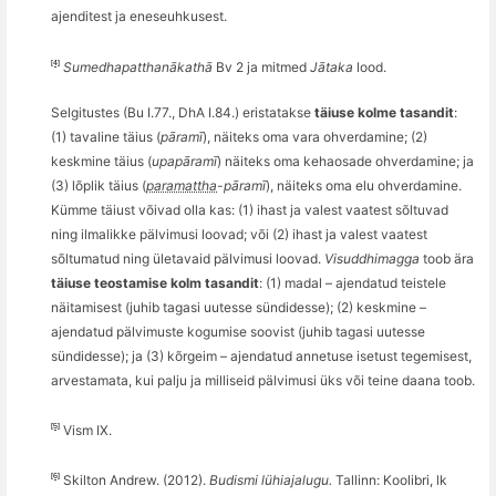
ajenditest ja eneseuhkusest.
[4]
Sumedhapatthanākathā
Bv 2 ja mitmed
Jātaka
lood.
Selgitustes (Bu I.77., DhA I.84.) eristatakse
täiuse kolme tasandit
:
(1) tavaline täius (
pāramī
), näiteks oma vara ohverdamine; (2)
keskmine tä
ius (
upapāramī
) näiteks oma kehaosade ohverdamine; ja
(3) lõplik tä
ius (
paramattha
-pāramī
), näiteks oma elu ohverdamine.
Kü
mme t
ä
iust v
õ
ivad olla kas: (1) ihast ja valest vaatest s
õ
ltuvad
ning ilmalikke pälvimusi loovad; v
õ
i (2) ihast ja valest vaatest
s
õ
ltumatud ning ületavaid pälvimusi loovad.
Visuddhimagga
toob ära
täiuse teostamise kolm tasandit
: (1) m
adal
– ajendatud teistele
näitamisest (juhib tagasi uutesse sü
ndidesse)
; (2) keskmine –
ajendatud pälvimuste kogumise soovist (juhib tagasi uutesse
sü
ndidesse)
; ja (3) k
õ
rgeim
– ajendatud annetuse isetust tegemisest,
arvestamata, kui palju ja milliseid pälvimusi üks või teine daana toob.
[5]
Vism IX.
[6]
Skilton
Andrew. (2012).
Budismi lühiajalugu.
Tallinn: Koolibri, lk