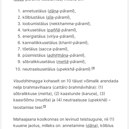
annetustäius (
dāna
-pāramī
),
kõlblustäius (
sīla
-pāramī
),
loobumistäius (
nekkhamma-pāramī
),
tarkusetäius (
paññā
-pāramī
),
energiatäius (
viriya-pāramī
),
kannatlikkusetäius (
khanti-p
āramī
),
t
õ
etäius (
sacca-p
āramī
),
püsimistäius (
adhiṭṭhāna
-pāramī
),
s
õ
bralikkusetäius (
mettā
-pāramī
),
neutraalsusetäius (
upekkhā-pāramī
).
[4]
Visuddhimagga
kohaselt on 10 täiust võimalik arendada
nelja brahmavihaara (
catt
ā
ro brahm
āvihāra
): (1)
s
õ
bralikkuse (
metta
), (2) kaastunde (
karuṇa
), (3)
kaasr
õõ
mu (
mudita
) ja (4) neutraalsuse (
upekkhā
) –
teostamise teel.
[5]
Mahaajaana koolkonnas on levinud teistsugune, nii (1)
kuuene jaotus, milleks on: annetamine (
dāna
), kõlblus