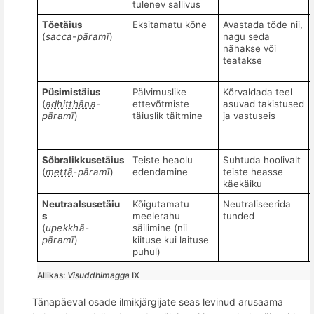
tulenev sallivus
T
õ
etä
ius
Eksitamatu kõne
Avastada tõde nii,
(
sacca-p
āramī
)
nagu seda
nähakse või
teatakse
Püsimist
ä
ius
Pälvimuslike
Kõrvaldada teel
(
adhiṭṭhāna
-
ettevõtmiste
asuvad takistused
pāramī
)
täiuslik täitmine
ja vastuseis
S
õ
bralikkusetä
ius
Teiste heaolu
Suhtuda hoolivalt
(
mettā
-pāramī
)
edendamine
teiste heasse
käekäiku
Neutraalsusetä
iu
Kõigutamatu
Neutraliseerida
s
meelerahu
tunded
(
upekkhā-
säilimine (nii
pāramī
)
kiituse kui laituse
puhul)
Allikas:
Visuddhimagga
IX
Tänapäeval osade ilmikjärgijate seas levinud arusaama