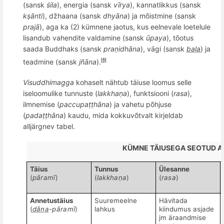
(sansk
śila
)
, energia
(sansk
vīrya
), kannatlikkus (
sansk
kṣānti
), džhaana (
sansk
dhyāna
) ja m
õ
istmine
(
sansk
prajā
), aga ka (2) kümnene jaotus, kus eelnevale loetelule
lisandub
vahendite valdamine
(
sansk
ūpaya
), t
õ
otus
saada Buddhaks (
sansk
praṇidhāna
), vägi (
sansk
bala
) ja
teadmine (
sansk
j
ñā
na
).
[6]
Visuddhimagga
kohaselt nähtub tä
iuse loomus
selle
iseloomulike tunnuste (
lakkha
ṇa
), funktsiooni (
rasa
),
ilmnemise (
paccupa
ṭṭhāna
) ja vahetu p
õ
hjuse
(
padaṭṭhāna
) kaudu, mida kokkuv
õ
tvalt kirjeldab
alljärgnev tabel.
KÜMNE TÄIUSEGA SEOTUD A
Tä
ius
Tunnus
Ülesanne
(
pāramī
)
(
lakkha
ṇa
)
(
rasa
)
Annetustä
ius
Suuremeelne
Hävitada
(
dāna
-pāramī
)
lahkus
kiindumus asjade
jm äraandmise