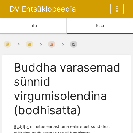
DV Entsüklopeedia
Info
Sisu
Buddha varasemad
sünnid
virgumisolendina
(bodhisatta)
Buddha
nimetas ennast oma eelmistest sündidest
rääkides bodhisattaks (paali
bodhisatta
,