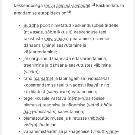
keskendusega (
ariya
sammā
-
samādhi
).
Keskendatuse
[1]
arendamise etappideks on:
[2]
Buddha
poolt nimetatud keskendusobjekti(de)le
(nt
kasiṇa
, sõbralikkus jt) keskenduse teel
takistuste (
nīvaraṇa
ṇa
) peatamine, esimese
džhaana (
jhāna
) saavutamine ja
väljaarendamine;
järkjärguline džhaanade edasiarendamine,
treenimine ja džhaana-saavutustes viibimine
(
vihāra
);
rahu (
samatha
) ja läbinägemise (
vipassanā
)
koosarendamise teel tulvadest (
āsavā
) ning
köidikutest (
saṁyojana
)
vaba
nemine;
tegelikkusele vastava (
nāma
-
rūpa
t
õ
elise
olemuse) teadmise ja nä
gemi
se (
yathā-bhū
ta-
ñāṇa
-dassanaṁ
) saavutamine;
o
lemasolut
üdimusse ja kiretusse (
nibbidā
-
vir
āgo
) jõudmine;
vabanemisteadmise ja -nä
gemi
se (
vimutti-
ñāṇa
-