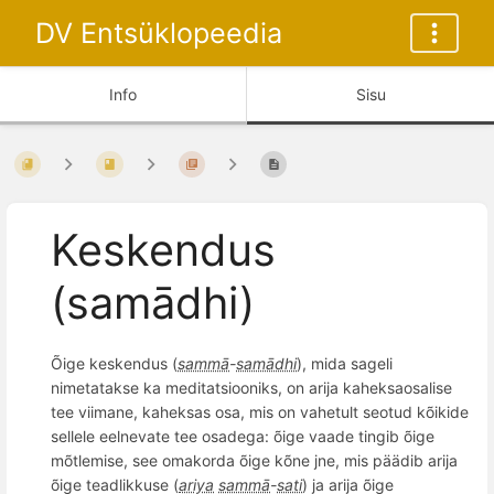
DV Entsüklopeedia
Info
Sisu
Keskendus
(samādhi)
Õige keskendus (
sammā
-
samādhi
), mida sageli
nimetatakse ka meditatsiooniks, on arija kaheksaosalise
tee viimane, kaheksas osa, mis on vahetult seotud kõikide
sellele eelnevate tee osadega: õige vaade tingib õige
mõtlemise, see omakorda õige kõne jne, mis päädib arija
õige teadlikkuse (
ariya
sammā
-
sati
) ja arija õige