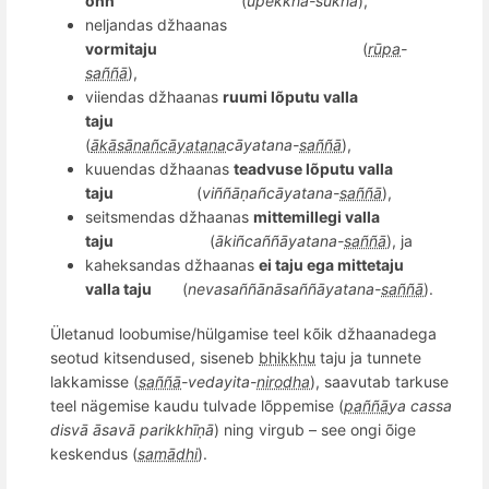
õnn
(
upekkhā-sukha
),
neljandas džhaanas
vormitaju
(
rūpa
-
saññā
),
viiendas d
žhaanas
ruumi l
õ
putu valla
taju
(
ākāsānañcāyatana
cāyatana-
saññā
),
kuuendas d
žhaanas
teadvuse l
õ
putu valla
taju
(
vi
ññāṇ
a
ñ
cāyatana-
saññā
),
seitsmendas d
žhaanas
mittemillegi valla
taju
(
āki
ñ
ca
ññā
yatana-
saññā
), ja
kaheksandas d
žhaanas
ei
taju ega mittetaju
valla taju
(
nevasa
ññā
nāsa
ññā
yatana-
saññā
).
Ü
letanud loobumise/hü
lgamise teel k
õ
ik džhaanadega
seotud kitsendused, siseneb
bhikkhu
taju ja tunnete
lakkamisse (
saññā
-vedayita-
nirodha
), saavutab tarkuse
teel nägemise kaudu tulvade l
õ
ppemise (
paññā
ya cassa
disv
ā āsavā parikkhīṇā
) ning virgub – see ongi õige
keskendus (
samādhi
).