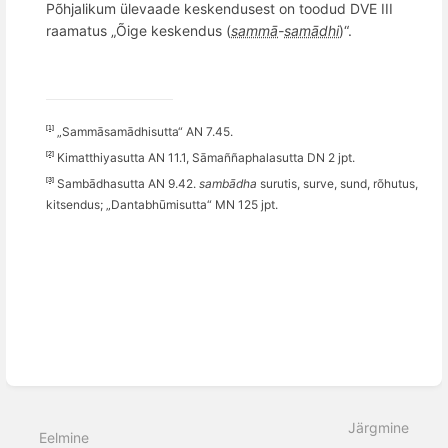
Põhjalikum ülevaade keskendusest on toodud DVE III
raamatus „Õige keskendus (
sammā
-
samādhi
)“.
[1]
„Sammāsamādhisutta“ AN 7.45.
[2]
Kimatthiyasutta AN 11.1, Sāma
ñ­ñ
a­phalasutta DN 2 jpt.
[3]
Sambādhasutta AN 9.42.
sambādha
surutis, surve, sund, r
õ
hutus,
kitsendus; „
Dantabh
ūmisutta
“
MN 125 jpt.
Ava
sektsiooni
Järgmine
valiku
Eelmine
režiim