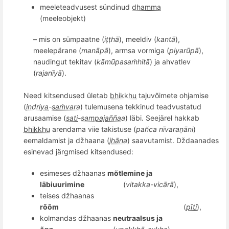
meeleteadvusest sü
ndinud
dhamma
(meeleobjekt)
– mis on sümpaatne (
iṭṭhā
), meeldiv (
kant
ā
),
meelep
ärane (
manāpā
), armsa vormiga (
piyarūpā
),
naudingut tekitav (
kāmū
pasa
ṁhitā
) ja ahvatlev
(
rajanīyā
).
Need kitsendused ületab
bhikkhu
tajuvõimete ohjamise
(
indriya
-
saṁvara
) tulemusena tekkinud teadvustatud
arusaamise (
sati
-
sampajañña
a
) läbi. Seejärel hakkab
bhikkhu
arendama viie takistuse (
pa
ñ
ca n
ī
vara
ṇāni
)
eemaldamist ja džhaana (
jhāna
) saavutamist. Dždaanades
esinevad järgmised kitsendused:
e
simese
s džhaanas
m
õ
tlemine ja
läbiuurimine
(
vitakka-vicārā
),
teises džhaanas
r
õõ
m
(
pīti
),
kolmandas džhaanas
neutraalsus ja