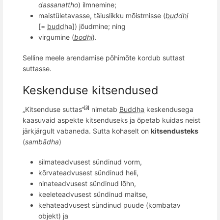
dassanattho
) ilmnemine;
maistületavasse, täiuslikku mõistmisse (
buddhi
[=
buddha
]) jõudmine; ning
virgumine (
bodhi
).
Selline meele arendamise p
õ
him
õ
te kordub suttast
suttasse.
Keskenduse kitsendused
„Kitsenduse suttas“
nimetab
Buddha
keskendusega
[3]
kaasuvaid aspekte kitsenduseks ja
õ
petab kuidas neist
järkjä
rgult vabaneda.
Sutta kohaselt on
kitsendusteks
(
sambādha
)
silmateadvusest sündinud vorm,
k
õ
rvateadvusest s
ündinud heli,
ninateadvusest sündinud l
õ
hn,
keeleteadvusest sündinud maitse,
kehateadvusest sündinud puude (kombatav
objekt) ja