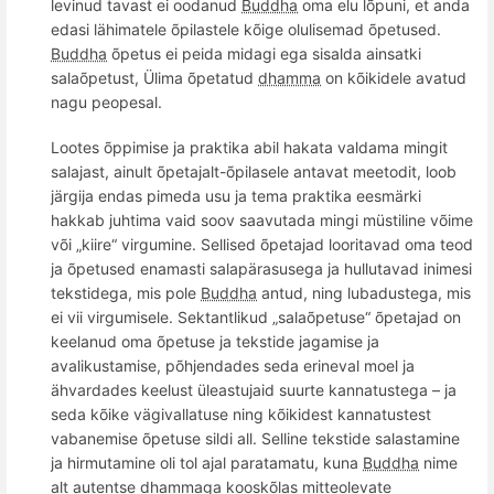
levinud tavast ei oodanud
Buddha
oma elu l
õ
puni,
et anda
edasi lähimatele õpilastele kõige olulisemad
õ
petused.
Buddha
õ
petus ei peida midagi ega sisalda ainsatki
sala
õ
petust, Ülima
õ
petatud
dhamma
on k
õ
ikidele avatud
nagu peopesal.
Lootes
õ
ppimise ja praktika abil hakata valdama mingit
salajast, ainult
õ
petajalt-
õ
pilasele antavat meetodit, loob
järgija endas pimeda usu ja tema praktika eesmärki
hakkab juhtima vaid soov saavutada mingi müstiline v
õ
ime
või „kiire“ virgumine. Sellised
õ
petajad looritavad oma teod
ja
õ
petused enamasti salapärasusega ja hullutavad inimesi
tekstidega,
mis
p
ole
Buddha
antud
, ning lubadustega, mis
ei vii virgumisele. Sektantlikud „sala
õ
petuse“ õpetajad on
keelanud oma
õ
petuse ja tekstide jagamise ja
avalikustamise, p
õhjendades
seda erineval moel ja
ä
hvardades
keelust üleastujaid suurte kannatustega – ja
seda
k
õ
ike vägivallatuse ning kõikidest kannatustest
vabanemise õpetuse sildi all. Selline tekstide salastamine
ja
hirmutamine
oli tol ajal paratamatu, kuna
Buddha
nime
alt autentse dhammaga kooskõlas mitteolevate