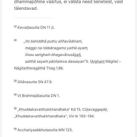
dhammapõhine vää
rtus,
ei välista need teineteist, vaid
täiendavad.
[1]
Kevaṭṭasutta
DN 11 jt.
[2]
„ito bahiddhā puthu a
ññ
avādinaṁ,
maggo na nibb
ā
nagamo yath
ā ayaṁ;
itissu saṅghaṁ
bhagav
ānusā
sati
,
satthā sayaṁ pāṇ
italeva dassayan
”
ti.
(
Arahant
N
āgita) –
Nāgitattheragāthā
Thag 1.86.
[3]
Gil
ānasutta
SN 47.9
.
[4]
Vt Brahmajālasutta DN 1.
[5]
„Khuddakavatthukkhandhaka“ Kd 15. Cūḷ
avaggap
āḷi,
„Khuddakavatthukkhandhaka
“
, Vin lk 193-194.
[6]
Acchariyaabbhutasutta MN 123.