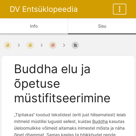
DV Entsüklopeedia
Info
Sisu
Buddha elu ja
õpetuse
müstifitseerimine
„Tipitakas“ toodud tekstidest (eriti just hilisematest) leiab
mitmeid
müstilisi lugusid sellest, kuidas
Buddha
kasutas
üleloomulikke v
õimeid
aitamaks inimestel m
õ
ista ja nä
ha
õ
iget
dhammat
. Samas keelas ta bhikkhudel nende