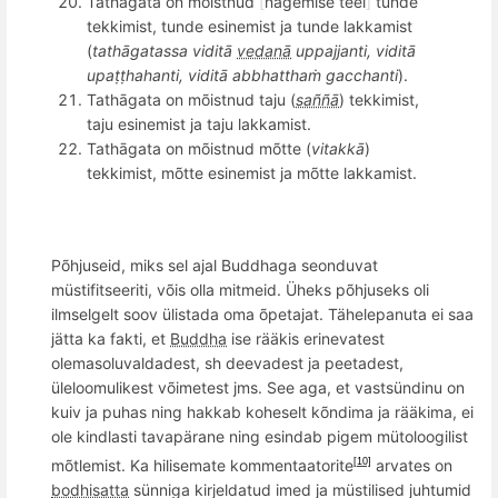
Tathā
gata
on mõistnud
[
nägemise teel
]
tunde
tekkimist, tunde esinemist ja tunde lakkamist
(
tath
āgatassa viditā
vedanā
uppajjanti, viditā
upaṭṭ
hahanti, vidit
ā abbhatthaṁ
gacchanti
).
Tathā
gata
on m
õ
istnud taju (
saññā
) tekkimist,
taju esinemist ja taju lakkamist.
Tathā
gata
on m
õ
istnud mõtte (
vitakkā
)
tekkimist, m
õ
tte esinemist ja m
õ
tte lakkamist.
Põhjuseid, miks sel ajal Buddhaga seonduvat
müstifitseeriti, võis olla mitmeid. Üheks põhjuseks oli
ilmselgelt soov ülistada oma õpetajat. Tähelepanuta ei saa
jätta ka fakti, et
Buddha
ise rääkis erinevatest
olemasoluvaldadest, sh deevadest ja peetadest,
üleloomulikest võimetest jms. See aga, et vastsündinu on
kuiv ja puhas ning hakkab koheselt kõndima ja rääkima, ei
ole kindlasti tavapärane ning esindab pigem mütoloogilist
mõtlemist. Ka hilisemate kommentaatorite
arvates on
[10]
bodhisatta
sünniga kirjeldatud imed ja müstilised juhtumid