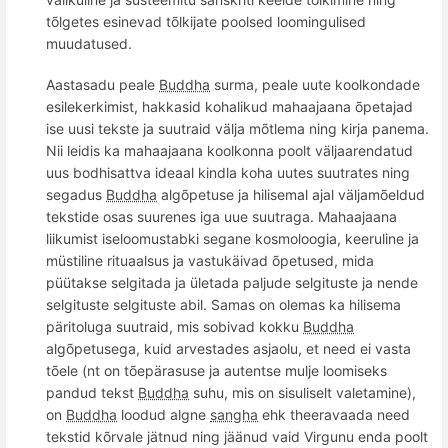
tõlgetes esinevad tõlkijate poolsed loomingulised
muudatused.
Aastasadu peale
Buddha
surma, peale uute koolkondade
esilekerkimist, hakkasid kohalikud mahaajaana õpetajad
ise uusi tekste ja suutraid välja mõtlema ning kirja panema.
Nii leidis ka mahaajaana koolkonna poolt väljaarendatud
uus bodhisattva ideaal kindla koha uutes suutrates ning
segadus
Buddha
algõpetuse ja hilisemal ajal väljamõeldud
tekstide osas suurenes iga uue suutraga. Mahaajaana
liikumist iseloomustabki segane
kosmoloogia, keeruline
ja
müstiline rituaalsus ja vastukäivad õpetused, mida
püütakse selgitada ja ületada paljude selgituste ja nende
selgituste selgituste abil. Samas on olemas ka hilisema
päritoluga suutraid, mis sobivad kokku
Buddha
algõpetusega, kuid arvestades asjaolu, et need ei vasta
tõele (nt on tõepärasuse ja autentse mulje loomiseks
pandud tekst
Buddha
suhu, mis on sisuliselt valetamine),
on
Buddha
loodud algne
sangha
ehk
theeravaada
need
tekstid kõrvale jätnud ning jäänud vaid Virgunu enda poolt