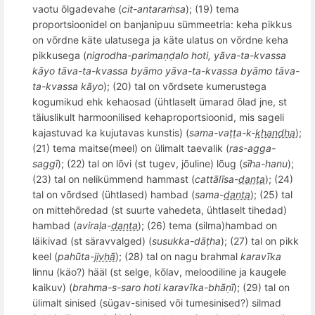
vaotu
õ
lgadevahe (
cit-antara
ṁsa
);
(19) tema
proportsioonidel on banjanipuu sümmeetria: keha pikkus
on v
õ
rdne käte ulatusega ja käte ulatus on v
õ
rdne keha
pikkusega (
nigrodha-parimaṇḍ
alo hoti, y
āva-ta-kvassa
kā
yo t
āva-ta-kvassa byā
mo y
āva-ta-kvassa byā
mo t
āva-
ta-kvassa kāyo
);
(20) tal on v
õ
rdsete kumerustega
kogumikud ehk kehaosad (ühtlaselt ümarad õlad jne, st
täiuslikult harmoonilised kehaproportsioonid, mis sageli
kajastuvad ka kujutavas kunstis) (
sama-vaṭṭ
a-k-
khandha
);
(21) tema maitse(
meel
) on ülimalt taevalik (
ras-agga-
sagg
ī
);
(22) tal on l
õ
vi (st tugev, j
õ
uline) l
õ
ug (
sī
ha-hanu
);
(23) tal on nelikü
mmend hammast (
catt
ālī
sa-
danta
); (24)
tal on v
õ
rdsed (ühtlased
) hambad (
sama-
danta
); (25) tal
on mitteh
õ
redad
(st suurte vahedeta, ühtlaselt tihedad)
hambad (
aviraḷ
a-
danta
); (26) tema (silma)hambad on
lä
ikivad (st s
ä
ravvalged) (
susukka-dāṭha
);
(27) tal on pikk
keel (
pahūta-
jivhā
); (28) tal on nagu brahmal
karavīka
linnu (kä
o?
) hääl (st selge, k
õ
lav, meloodiline ja kaugele
kaikuv) (
brahma-s-saro hoti karavīka-bhāṇī
);
(29) tal on
ülimalt sinised (sü
gav-
sinised või tumesinised?) silmad