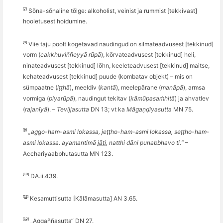
[7]
S
õna-sõ
naline t
õ
lge: alkoholist, veinist ja rummist [tekkivast]
hooletusest hoidumine.
[8]
Viie taju poolt kogetavad naudingud on silmateadvusest [tekkinud]
vorm (
cakkhuvi
ññ
eyyā rūpā
), k
õ
rvateadvusest [tekkinud] heli,
ninateadvusest [tekkinud] l
õ
hn, keeleteadvusest [tekkinud] maitse,
kehateadvusest [tekkinud] puude (kombatav objekt) – mis on
sümpaatne (
iṭṭhā
), meeldiv (
kant
ā
), meelep
ärane (
manāpā
), armsa
vormiga (
piyarūpā
), naudingut tekitav (
kāmū
pasa
ṁhitā
) ja ahvatlev
(
rajanīyā
). –
Tevijjasutta
DN 13; vt ka
Māgaṇḍiyasutta
MN 75.
[9]
„
aggo
-ham-asmi lokassa, jeṭṭho-ham-asmi lokassa, seṭṭho-ham-
asmi lokassa. ayamantimā
jāti
, natthi dāni punabbhavo ti.“
–
Acchariyaabbhutasutta MN 123.
[10]
DA.ii.439.
[11]
Kesamuttisutta [Kālā
masutta] AN 3.65.
[12]
„
Agga
ññ
asutta“ DN 27.