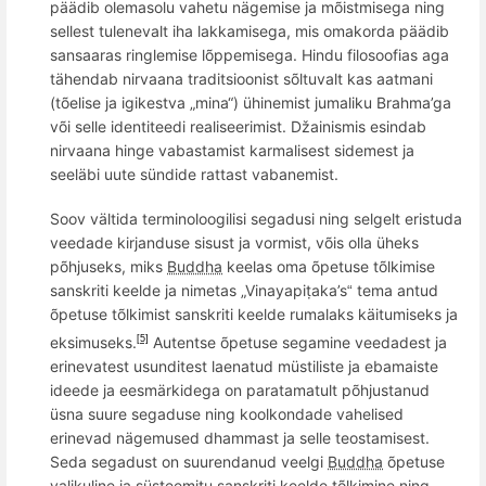
päädib olemasolu vahetu nägemise ja mõistmisega ning
sellest tulenevalt iha lakkamisega, mis omakorda päädib
sansaaras
ringlemi
se lõppemisega.
Hindu
filosoofias
aga
tähendab nirvaana traditsioonist sõltuvalt kas aatmani
(tõelise ja igikestva „mina“) ühinemist jumaliku Brahma’ga
v
õ
i selle identiteedi realiseerimi
st. Dž
ainismis
esindab
nirvaana hinge vabastamist karmalisest sidemest ja
seeläbi uute sündide rattast vabanemist.
Soov vältida terminoloogilisi segadusi ning selgelt eristuda
veedade kirjanduse sisust ja vormist, võis olla üheks
põhjuseks, miks
Buddha
keelas oma õpetuse tõlkimise
sanskriti keelde ja nimetas „Vinayapiṭaka’s
tema antud
“
õpetuse tõlkimist sanskriti keelde rumalaks käitumiseks ja
eksimuseks.
Autentse õpetuse segamine veedadest ja
[5]
erinevatest usunditest laenatud müstiliste ja ebamaiste
ideede ja eesmärkidega on paratamatult põhjustanud
üsna suure segaduse ning koolkondade vahelised
erinevad nägemused dhammast ja selle teostamisest.
Seda segadust on suurendanud veelgi
Buddha
õ
petuse
valikuline ja süsteemitu sanskriti keelde tõlkimine ning