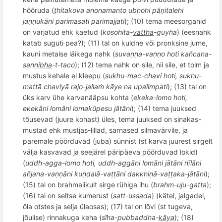
h
õõ
ruda (
ṭ
hitakova anonamanto ubhohi p
āṇitalehi
jaṇṇukāni parimasati parimajjati
); (10) tema meesorganid
on varjatud ehk
kaetud (
kosohita-
vattha
-guyha
) (eesnahk
katab suguti pea?); (11) tal on kuldne või pronksine jume,
kauni metalse läikega nahk (
suvaṇṇ
a-va
ṇṇo hoti ka
ñ
cana-
sannibha
-t
-
taco
);
(12) tema nahk on sile, nii sile, et tolm ja
mustus kehale ei kleepu (
sukhu-mac-chavi hoti, sukhu-
mattā chaviyā rajo-jallaṁ kāye na upalimpati
);
(13) tal on
ü
ks karv
ü
he karvan
ääpsu kohta (
ekeka-lomo hoti,
ekekā
ni lom
āni lomakūpesu jātāni
);
(14) tema juuksed
tõusevad (juure kohast) üles, tema juuksed on sinakas-
mustad ehk mustjas-lillad, sarnased silmavärvile, ja
paremale pöörduvad (juba) sünnist (st karva juurest sirgelt
välja kasvavad ja seejärel pä
rip
ä
eva p
öörduvad lokid)
(
uddh-agga-lomo hoti, uddh-agg
ā
ni lom
āni jātā
ni n
īlā
ni
a
ñ
jana-vaṇṇāni kuṇḍalā-vaṭṭāni dakkhiṇā-vaṭṭaka-jātāni
);
(15
) tal on brahmalikult sirge
rühiga ihu (
brahm-uju-gatta
);
(16) tal on seitse kumerust (
satt-ussada
) (kätel, jalgadel,
õla otstes ja selja ülaosas); (17) tal on l
õ
vi (st tugev
a,
j
õ
ulise) rinnakuga keha (
sī
ha-pubbaddha-
kāya
);
(18)