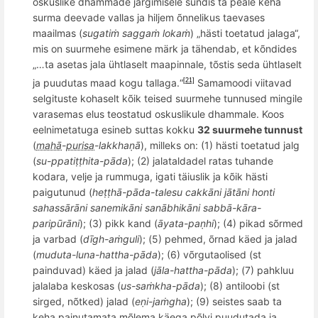
oskuslike dhammade järgimisele sündis ta peale keha
surma deevade vallas ja hiljem õnnelikus taevases
maailmas (
sugatiṁ
sagga
ṁ lokaṁ
) „hästi toetatud jalaga“,
mis on suurmehe esimene märk ja tähendab, et kõndides
„…ta asetas jala ü
htlaselt
maapinnale, t
õ
stis seda ühtlaselt
ja puudutas
maad kogu
tallaga.“
Samamoodi viitavad
[21]
selgituste kohaselt kõik teised suurmehe tunnused mingile
varasemas elus teostatud oskuslikule dhammale. Koos
eelnimetatuga esineb suttas kokku
32 suurmehe tunnust
(
mahā
-
purisa
-lakkhaṇā
), milleks on: (1) hä
sti toetatud jalg
(
su-ppati
ṭṭhita-pāda
); (2) jalataldadel ratas tuhande
kodara, velje ja rummuga, igati täiuslik ja kõik hästi
paigutunud (
heṭṭhā-pāda-
talesu cakk
āni jātāni honti
sahassārāni sanemikāni sanā
bhik
ā
ni sabb
ā-kāra-
parip
ūrāni
); (3) pikk kand (
āyata-paṇhi
); (4) pikad s
õ
rmed
ja varbad (
dīgh-aṁ
guli
); (
5) pehmed,
õ
rnad käed ja jalad
(
muduta-luna-hattha-pāda
); (6) v
õ
rgutaolised (st
painduvad
) käed ja jalad (
jāla-hattha-pāda
); (
7) pahkluu
jalalaba keskosas (
us-sa
ṁkha-pāda
); (8) antiloobi (st
sirged, nõtked) jalad (
eṇ
i-ja
ṁgha
); (9) seistes saab ta
keha painutamata m
õ
lema käega p
õ
lvi puudutada ja