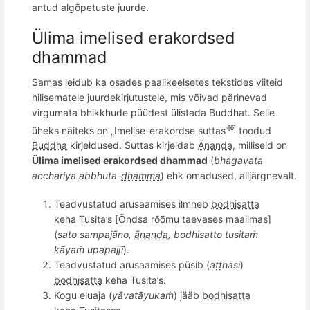
antud algõpetuste juurde.
Ülima imelised erakordsed
dhammad
Samas leidub ka osades paalikeelsetes tekstides viiteid
hilisematele juurdekirjutustele, mis võivad pärinevad
virgumata
bhikkhud
e püüdest ülistada Buddhat. S
elle
üheks näiteks on „Imelise-erakordse suttas“
toodud
[6]
Buddha
kirjeldused. Suttas kirjeldab
Ānanda
, milliseid on
Ülima imelised erakordsed dhammad
(
bhagavat
a
acchariya abbhuta-
dhamma
) ehk omadused, alljärgnevalt.
Teadvustatud arusaamises ilmneb
bodhisatta
keha Tusita’s [Õndsa r
õõ
mu taevases maailmas]
(
sato sampaj
ā
no,
ānanda
, bodhisatto tusita
ṁ
kāyaṁ upapajjī
).
Teadvustatud arusaamises püsib (
aṭṭhāsī
)
bodhisatta
keha Tusita’s.
Kogu eluaja (
yāvatāyukaṁ
) jääb
bodhisatta