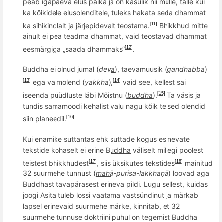
peab igapäeva elus paika ja on kasulik nii mulle, talle kui
ka kõikidele elusolenditele, tuleks hakata seda dhammat
ka sihikindlalt ja järjepidevalt teostama.
Bhikkhud
mitte
[11]
ainult ei pea teadma dhammat, vaid teostavad dhammat
eesmärgiga „saada dhammaks“
.
[12]
Buddha
ei olnud jumal (
deva
), taevamuusik (
gandhabba
)
ega vaimolend (
yakkha
),
vaid see, kellest sai
[13]
[14]
iseenda püü
dluste l
äbi M
õ
istnu (
buddha
).
Ta väsis ja
[15]
tundis samamoodi kehalist valu nagu kõik teised olendid
siin planeedil.
[16]
Kui enamike s
uttantas ehk suttade kogus
esinevate
tekstide kohaselt ei erine
Buddha
väliselt millegi poolest
teistest
bhikkhud
est
, siis üksikutes tekstides
mainitud
[17]
[18]
32 suurmehe tunnust (
mahā
-
purisa
-
lakkha
ṇā
) loovad aga
Buddhast tavapärasest erineva pildi. Lugu sellest, kuidas
joogi Asita tuleb lossi vaatama vastsündinut ja märkab
lapsel erinevaid suurmehe märke, kinnitab, et 32
suurmehe tunnuse doktriini puhul on tegemist
Buddha