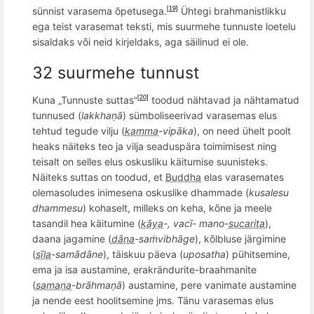
sünnist varasema õpetusega.
Ühtegi brahmanistlikku
[19]
ega teist varasemat teksti, mis suurmehe tunnuste loetelu
sisaldaks või
neid
kirjeldaks, aga säilinud ei ole.
32 suurmehe tunnust
Kuna
„Tunnuste suttas
toodud nähtavad ja nähtamatud
[20]
“
tunnused (
lakkha
ṇā
) sümboliseerivad varasemas elus
tehtud tegude vilju (
kamma
-vipāka
), on need ühelt poolt
heaks näiteks teo ja vilja seaduspära toimimisest ning
teisalt on selles elus oskusliku käitumise suunisteks.
Näiteks suttas on toodud, et
Buddha
elas varasemates
olemasoludes inimesena oskuslike dhammade (
kusalesu
dhammesu
) kohaselt, milleks on keha, kõne ja meele
tasandil hea käitumine (
kāya
-, vacī-
mano
-
sucarita
),
daana jagamine (
dāna
-saṁvibhāge
), kõlbluse järgimine
(
sīla
-samādāne
), täiskuu päeva (
uposatha
) pühitsemine,
ema ja isa austamine, erakrändurite
-braahmani
te
(
samaṇa
-brā
hma
ṇā
)
austamine, pere vanimate austamine
ja nende eest hoolitsemine jm
s. Tänu varasemas elus