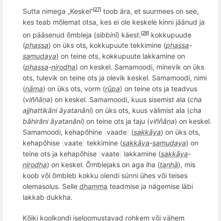
Sutta nimega „Keskel“
toob ära, et suurmees on see,
[27]
kes teab mõlemat otsa, kes ei ole keskele kinni jäänud ja
on pää
senud
õ
mbleja (
sibbin
ī
) käest.
kokkupuude
[28]
(
phassa
) on üks ots, kokkupuute tekkimine (
phassa
-
samudaya
) on teine ots, kokkupuute lakkamine on
(
phassa
-
nirodha
) on keskel. Samamoodi, minevik on üks
ots, tulevik on teine ots ja olevik keskel. Samamoodi, nimi
(
nāma
) on ü
ks ots, vorm (
rūpa
) on teine ots ja teadvus
(
vi
ññāṇ
a
) on keskel. Samamoodi, kuus sisemist ala (
cha
ajjhattikā
ni
āyatanāni
) on üks ots, kuus vä
limist ala (
cha
b
āhirā
ni
āyatanāni
) on teine ots ja taju (
vi
ññāṇ
a
) on keskel.
Samamoodi, kehap
õ
hine
[
vaade
]
(
sakkāya
) on üks ots,
kehap
õ
hise
[
vaate
]
tekkimine (
sakkāya
-
samudaya
) on
teine ots ja kehap
õ
hise
[
vaate
]
lakkamine (
sakkāya
-
nirodha
) on keskel. Õmblejaks on aga iha (
taṇhā
), mis
koob
või õmbleb kokku olendi sü
nni
ühes v
õ
i teises
olemasolus. Selle
dhamma
teadmise ja nä
gemise l
äbi
lakkab dukkha.
K
õ
iki koolkondi iseloomustavad rohkem või vähem