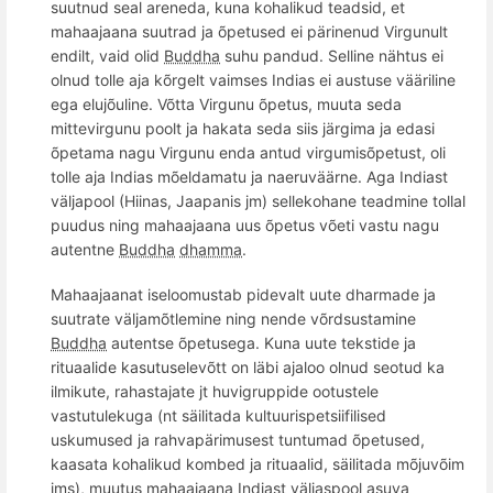
suutnud seal areneda, kuna kohalikud teadsid, et
mahaajaana suutrad ja õpetused ei pärinenud Virgunult
endilt, vaid olid
Buddha
suhu pandud. Selline nähtus ei
olnud tolle aja kõrgelt vaimses Indias ei austuse vääriline
ega elujõuline. Võtta Virgunu õpetus, muuta seda
mittevirgunu poolt ja hakata seda siis järgima ja edasi
õpetama nagu Virgunu enda antud virgumisõpetust, oli
tolle aja Indias mõeldamatu ja naeruväärne. Aga Indiast
väljapool (Hiinas, Jaapanis jm) sellekohane teadmine tollal
puudus ning mahaajaana uus õpetus võeti vastu nagu
autentne
Buddha
dhamma
.
Mahaajaanat iseloomustab pidevalt uute dharmade ja
suutrate väljamõtlemine ning nende v
õ
rdsustamine
Buddha
autentse õpetusega. Kuna uute tekstide ja
rituaalide kasutuselevõtt on läbi ajaloo olnud seotud ka
ilmikute, rahastajate jt huvigruppide ootustele
vastutulekuga (nt säilitada kultuurispetsiifilised
uskumused ja rahvapärimusest tuntumad õpetused,
kaasata kohalikud kombed ja rituaalid, säilitada mõjuvõim
jms), muutus mahaajaana Indiast väljaspool asuva