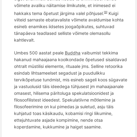
v
õ
imete avaliku näitamise ilmikutele, et inimesed ei
hakkaks
tema
õ
petust järgima valel p
õ
hjusel.
Kuigi
[1]
viiteid sarnaste ebatavaliste võimete avaldumise kohta
esineb enamikes iidsetes joogaõpikutes, suhtuvad
tänapäeva teadlased selliste võimete olemasollu
kahtlevalt.
Umbes 500 aastat peale
Buddha
vaibumist tekkima
hakanud mahaajaana koolkondade õpetused sisaldavad
ohtralt müstilisi elemente, rituaale
jms. Selline retoorika
esindab lihtsameelset segadust
ja puudulikku
tervikõpetuse tundmist, mis esineb sageli koos sügavate
ja vastuolusid täis
ideedega t
ühjusest jm mahaajaanale
omasest, hilisema päritoluga spekulatsioonidest ja
filosoofilistest ideedest. Spekulatiivne m
õ
tlemine ja
filosofeerimine on kui pimedas ja suletud, asju täis
kuhjatud toas käsikaudu, kobamisi ringi liikumine,
ettejuhtuvate asjade kompimine, nende otsa
koperdamine, kukkumine ja haiget saamine.