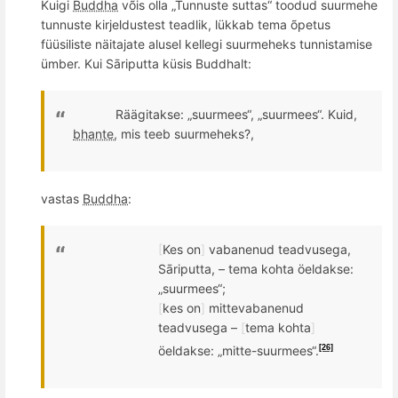
Kuigi
Buddha
võis olla „Tunnuste suttas
“
toodud suurmehe
tunnuste kirjeldustest teadlik, lü
kkab tema
õ
petus
füü
siliste n
äitajate alusel kellegi suurmeheks tunnistamise
ü
mber. Kui S
āriputta küsis
Buddhalt
:
Räägitakse: „suurmees“, „suurmees“. K
uid
,
bhante
, mis teeb suurmeheks?,
vastas
Buddha
:
[
Kes on
]
vabanenud teadvusega,
Sāriputta, – tema kohta
ö
eldakse:
„suurmees“;
[
kes on
]
mittevabanenud
teadvusega –
[
tema kohta
]
ö
eldakse: „mitte-suurmees“.
[26]