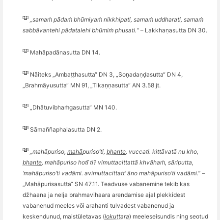
[21]
„samaṁ pādaṁ
bh
ūmiyaṁ nikkhipati, samaṁ uddharati, samaṁ
sabbā
vantehi p
ādatalehi bhūmiṁ phusati.“
– Lakkhaṇasutta DN 30.
[22]
Mahāpadānasutta DN 14.
[23]
Näiteks „Ambaṭṭhasutta“ DN 3, „Soṇ
ada
ṇḍasutta“ DN 4,
„Brahmāyusutta“ MN 91, „Tikaṇṇasutta“ AN 3.58 jt.
[24]
„
Dh
ā
tuvibha
ṁgasutta“ MN 140.
[25]
Sāma
ññ
aphalasutta DN 2.
[26]
„mahā
puriso,
mahā
puriso
’
ti,
bhante
, vuccati
. kittāvatā nu kho,
bhante
, mahā
puriso hot
ī
ti?
v
imuttacittatt
ā khvāhaṁ, sāriputta,
‘
mahā
puriso
’
ti vadāmi. a
vimuttacittatt
ā ‘
no mahā
puriso
’
ti vadāmi.”
–
„Mahāpurisasutta“ SN 47.11. Teadvuse vabanemine tekib kas
džhaana ja nelja brahmavihaara arendamise ajal plekkidest
vabanenud meeles v
õ
i arahanti tulvadest vabanenud ja
keskendunud, maistületavas (
lokuttara
) meeleseisundis
ning seotud