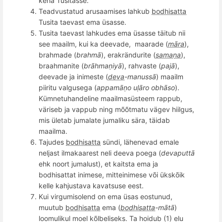
keha Tusitasse.
Teadvustatud arusaamises lahkub
bodhisatta
Tusita
taevast ema üsasse.
Tusita taevast lahkudes ema üsasse täitub nii
see maailm, kui ka deevade,
maarade (
māra
),
brahmade (
brahmā
), erakrändurite (
samaṇa
),
braa
hma
nite (
brā
hma
ṇiyā
), rahvaste (
pajā
),
deevade ja inimeste (
deva
-
manuss
ā
) maailm
piiritu valgusega (
appam
āṇ
o u
ḷāro obhāso
).
Kümnetuhandeline maailmasü
steem rappu
b,
vä
rise
b ja vappub
ning mõõ
tmatu vägev hiilgus,
mis ü
leta
b jumalate jumaliku sära, täidab
maailma.
Tajudes
bodhisatta
sündi, lähenevad emale
neljast ilmakaarest neli deeva poega (
devaputtā
ehk noort jumalust), et kaitsta ema ja
bodhisatt
at inimese, mitteinimese või ükskõik
kelle kahjustava kavatsuse eest.
Kui virgumisolend on ema üsas eostunud,
muutub
bodhisatta
ema (
bodhisatta
-mātā
)
loomulikul moel kõlbeliseks. Ta hoidub (1) elu