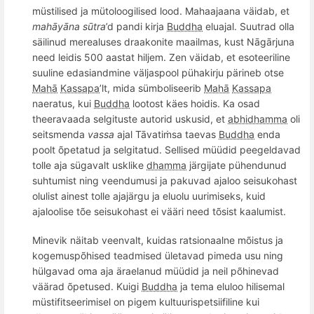
mü
stilised ja m
ütoloogilised lood. Mahaajaana vä
idab, et
mahāyāna
sūtra
’d pandi kirja
Buddha
eluajal. Suutrad olla
säilinud
merealuses draakon
ite maailmas, kust Nāgārjuna
need leidis 500 aastat hiljem. Zen väidab, et esoteeriline
suuline edasiandmine väljaspool pühakirju pärineb otse
Mahā
Kassapa
’lt, mida sü
mboliseerib
Mahā
Kassapa
naeratus, kui
Buddha
lootost käes hoidis. Ka osad
theeravaada selgituste autorid uskusid, et
abhidhamma
oli
seitsmenda
vassa
ajal Tāvatiṁ
sa taevas
Buddha
enda
poolt
õ
petatud ja selgitatud. Sellised müüdid peegeldavad
tolle aja sügavalt usklike
dhamma
järgijate pühendunud
suhtumist ning veendumusi ja pakuvad ajaloo seisukohast
olulist ainest tolle ajajärgu ja eluolu uurimiseks, kuid
ajaloolise t
õ
e seisukohast ei vääri need t
õ
sist kaalumist.
Minevik nä
itab veenvalt, kuidas ratsionaalne m
õ
istus ja
kogemusp
õ
hised teadmised ü
letavad pimeda usu ning
h
ülgavad oma aja äraelanud müüdid ja neil p
õ
hinevad
vää
rad
õ
petused. Kuigi
Buddha
ja tema eluloo hilisemal
müstifitseerimisel on pigem kultuurispetsiifiline kui