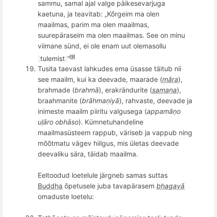
sammu, samal ajal valge päikesevarjuga
kaetuna, ja teavitab: „Kõrgeim ma olen
maailmas, parim ma olen maailmas,
suurepäraseim ma olen maailmas. See on minu
viimane sünd, ei ole enam uut olemasollu
[
tulemist
]
“
[9]
Tusita taevast lahkudes ema üsasse täitub nii
see maailm, kui ka deevade, maarade (
māra
),
brahmade (
brahmā
), erakrändurite (
samaṇa
),
braa
hma
nite (
brā
hma
ṇiyā
), rahvaste, deevade ja
inimeste maailm piiritu valgusega (
appam
āṇ
o
u
ḷāro obhāso
). Kümnetuhandeline
maailmasü
steem rappu
b, vä
rise
b ja vappub
ning
mõõ
tmatu vägev hiilgus, mis ü
letas
deevade
deevaliku sära, täidab maailma.
Eeltoodud loetelule järgneb samas suttas
Buddha
õpetusele juba tavapärasem
bhagavā
omaduste loetelu: