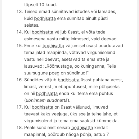
täpselt 10 kuud.
Teised emad sünnitavad istudes või lamades,
kuid
bodhisatta
ema sünnitab ainult püsti
seistes.
Kui
bodhisatta
väljub üsast, ei võta teda
esimesena vastu mitte inimesed, vaid deevad.
Enne kui
bodhisatta
väljumisel üsast puudutavad
tema jalad maapinda, võtavad virgumisolendi
vastu neli deevat, asetavad ta ema ette ja
lausuvad: „Rõõmustage, oo kuninganna,
Teile
suursugune poeg on sündinud!”
Sündides väljub
bodhisatta
üsast puhtana veest,
limast, verest jm ebapuhtusest, mille põhjuseks
on nii
bodhisatta
enda kui tema ema puhtus
(
ubhinnaṁ suddhattā
).
Kui
bodhisatta
on üsast väljunud, ilmuvad
taevast kaks veejuga, üks soe ja teine jahe, et
virgumisolend ja tema ema saaksid kümmelda.
Peale sündimist seisab
bodhisatta
kindalt
maapinnal, pöördub näoga põhja, astub 7