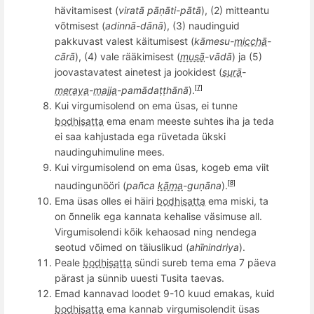
hävitamisest (
viratā pāṇāti-pātā
), (2) mitteantu
võtmisest (
adinnā-dānā
), (3) naudinguid
pakkuvast valest käitumisest (
kā
mesu
-
micchā
-
cārā
), (4) vale rääkimisest (
musā
-vādā
) ja (5)
joovastavatest ainetest ja jookidest (
surā
-
meraya
-
majja
-pamādaṭṭhānā
).
[7]
Kui virgumisolend on ema üsas, ei tunne
bodhisatta
ema enam meeste suhtes iha ja teda
ei saa kahjustada ega rüvetada ükski
naudinguhimuline mees.
Kui virgumisolend on ema üsas, kogeb ema viit
naudingunööri (
pa
ñ
ca
kāma
-guṇāna
).
[8]
Ema üsas olles ei häiri
bodhisatta
ema miski, ta
on õnnelik ega kannata kehalise väsimuse all.
Virgumisolendi kõik kehaosad ning nendega
seotud võimed on täiuslikud (
ah
īnindriya
).
Peale
bodhisatta
sündi sureb tema ema 7 päeva
pärast ja sünnib uuesti Tusita taevas.
Emad kannavad loodet 9-10 kuud emakas, kuid
bodhisatta
ema
kannab virgumisolendit üsas