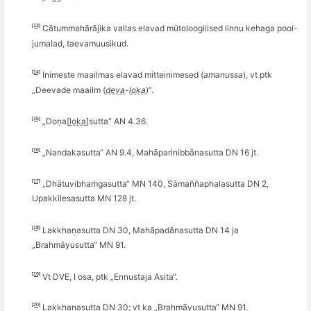
[13]
Cātummahārājika vallas elavad mütoloogilised linnu kehaga pool-
jumalad, taevamuusikud.
[14]
Inimeste maailmas elavad mitteinimesed (
amanussa
), vt ptk
„Deevade maailm (
deva
-
loka
)“.
[15]
„Doṇ
a[
loka
]sutta
“ AN 4.36.
[16]
„Nandakasutta“ AN 9.4, Mahā
parinibb
ānasutta DN 16 jt.
[17]
„
Dh
ā
tuvibha
ṁgasutta“ MN 140, Sāma
ññ
aphalasutta DN 2,
Upakkilesasutta MN 128 jt.
[18]
Lakkhaṇasutta DN 30, Mahāpadānasutta DN 14 ja
„Brahmāyusutta“ MN 91.
[19]
Vt DVE, I osa, ptk „Ennustaja Asita“.
[20]
Lakkhaṇasutta DN 30; vt ka „Brahmāyusutta“ MN 91.