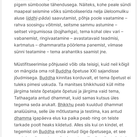
pigem sümboolse tä
hendus
ega. Näiteks
, kohe peale s
ündi
maapeal seismine võiks sümboliseerida nelja üleloomuliku
aluse (
iddhi
-p
āda
) saavutamist, p
õ
hja poole vaatamine –
rahva soosingu v
õ
itmist, seitsme sammu astumine –
seitset virgumisosa (
bojjhaṁga
)
, tema
kohal olev vari –
vabanemist, ringivaatamine – avastatavaid teadmisi,
kartmatus –
dhammaratta p
öö
rlema
panemist, viimase
sü
nni teatamine
– tema arahantiks saamist jne.
Müstifitseerimise põhjuseid võib olla teisigi, kuid neil kõigil
on mängida oma roll
Buddha
õpetuse XXI sajandisse
jõudmisega.
Buddha
kinnitas korduvalt, et tema õpetust ei
tuleks pimesi uskuda. Ta manitses
bhikkhusid
küll mitte
järgima teiste õpetajate õpetusi ja järgima vaid tema,
Tathaagata
antud dhammat, kuid samas kutsus üles
tegema seda arukalt.
Bhikkhu
peab kuuldud dhammat
analüüsima, selle üle mõtlustama ja testima, kas antud
dhamma
igapäeva elus ka paika peab ning on teiste
tarkade poolt heaks kiidetud. Alles siis kui on kindel, et
tegemist on
Buddha
enda antud õige õpetusega, et see