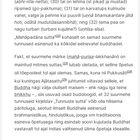
(
abhi-n
īla-netta
);
(30) tal on lehma (st pikad ja mustad)
ripsmed (
go-pakhuma
);
(31) tal on karvatups kulmude
vahel, valge ja pehme kui puuvill (
uṇṇā bhamukantare jātā
hoti, odātā mudutū
lasannibh
ā
);
ning (32) tema pea on
nagu
turban
(turbani kujuline?) (
uṇhī
sa-s
īsa
).
„Mahāpadāna sutta“
kohaselt on samad suurmehe
[22]
tunnused esinenud ka kõikidel eelnevatel buddhadel.
Fakt, et suurmehe märke (
mahā
-
purisa
-
lakkha
ṇāni
) on
mainitud mitmes suttas,
lubab oletada, et selline õpetus
[23]
oli tõepoolest tol ajal olemas. Samas, kuna nii Pukkusāti
[24]
kui kuningas Ajātasattu
juhtumid viitavad sellele, et
[25]
Buddha
nägi välja oluliselt maisem – ehk nagu iga teine
bhikkhu
– , siis usuvad osad budoloogid, et 32 suurmehe
tunnuseid kirjeldav „Tunnuste sutta“ võib olla hilisema
päritoluga, seotud ilmselt Buddhale eelnenud
brahmanistlikus, hinduistlikus, jooga vm traditsioonis
esineva õpetusega ning esindab soovi kujutada Buddhat
vastavalt tol ajal Indias valitsenud ülima õpetaja ideaalile.