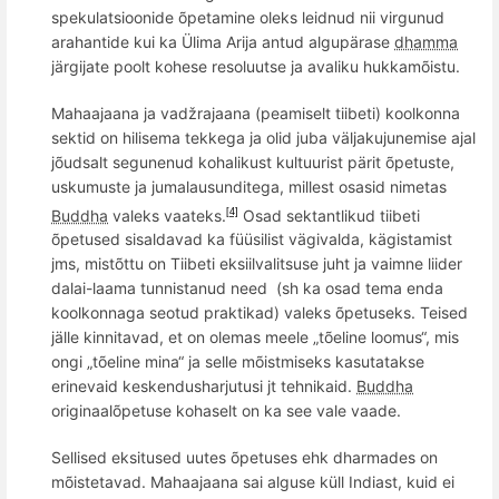
spekulatsioonide õpetamine oleks leidnud nii virgunud
arahantide kui ka Ülima Arija antud
algup
ä
rase
dhamma
j
ärgijate poolt kohese resoluutse ja avaliku hukkamõistu.
Mahaajaana ja vadžrajaana (peamiselt tiibeti) koolkonna
sektid on hilisema tekkega ja olid juba väljakujunemise ajal
j
õ
udsalt segunenud
kohalikust
kultuurist p
ärit
õ
petuste,
uskumuste ja jumalausunditega, millest osasid nimetas
Buddha
valeks vaateks.
Osad sektantlikud tiibeti
[4]
õpetused sisaldavad ka füüsilist vägivalda, kägistamist
jms, mistõttu on Tiibeti eksiilvalitsuse juht ja vaimne liider
dalai-laama tunnistanud need
(sh ka osad tema enda
koolkonnaga seotud praktikad) valeks õpetuseks. Teised
jälle kinnitavad, et on olemas meele „tõeline loomus“, mis
ongi „tõeline mina“ ja selle mõistmiseks kasutatakse
erinevaid keskendusharjutusi jt tehnikaid.
Buddha
originaalõpetuse kohaselt on ka see vale vaade.
Sellised eksitused uutes õpetuses ehk dharmades on
mõistetavad. Mahaajaana sai alguse küll Indiast, kuid ei