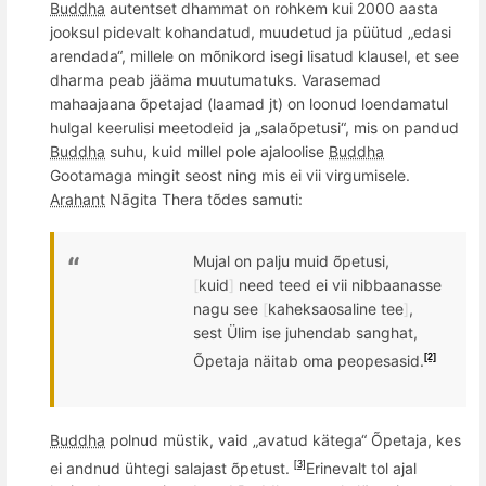
Buddha
autentset dhammat on rohkem kui 2000 aasta
jooksul pidevalt kohandatud, muudetud ja püütud „
edasi
arenda
da“, millele on mõnikord isegi lisatud
klaus
el, et see
dharma peab jääma muutumatuks. Varasemad
mahaajaana
õ
petajad
(laamad jt)
on loonud loendamatul
hulgal keerulisi meetodeid ja
„sala
õ
petusi“, mis on pandud
Buddha
suhu, kuid millel pole ajaloolise
Buddha
Gootamaga mingit seost ning mis ei vii virgumisele.
Arahant
Nāgita T
hera
tõdes samuti:
Mujal on palju muid
õ
petusi,
[
kuid
]
need teed ei vii nibbaanasse
nagu see
[
kaheksaosaline tee
]
,
sest
Ü
lim ise juhendab sanghat,
Õpetaja nä
itab oma peopesasid.
[2]
Buddha
polnud müstik, vaid „avatud kätega“ Õpetaja, kes
ei andnud ühtegi salajast õpetust.
Erinevalt tol ajal
[3]