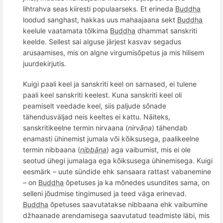
lihtrahva seas kiiresti populaarseks. E
t erineda
Buddha
loodud sanghast
, hakkas uus mahaajaana sekt
Buddha
keelule vaatamata tõlkima
Buddha
dhammat sanskriti
keelde. Sellest sai alguse järjest kasvav segadus
arusaamises, mis on algne virgumisõpetus ja mis hilisem
juurdekirjutis.
Kuigi paali keel ja sanskriti keel on sarnased, ei tulene
paali keel sanskriti keelest. Kuna sanskriti keel oli
peamiselt veedade keel, siis paljude sõnade
tähendusväljad neis keeltes ei kattu. Näiteks,
sanskritikeelne termin nirvaana (
nirvāṇa
) tähendab
enamasti ühinemist jumala või kõiksusega, paalikeelne
termin nibbaana (
nibbāna
) aga vaibumist, mis ei ole
seotud ühegi jumalaga ega kõiksusega ühinemisega. Kuigi
eesmärk – uute sündide ehk sansaara rattast vabanemine
– on
Buddha
õpetuses ja ka mõnedes usundites sama, on
selleni jõudmise tingimused ja teed väga erinevad.
Buddha
õpetuses saavutatakse nibbaana ehk vaibumine
džhaanade arendamisega saavutatud teadmiste läbi, mis