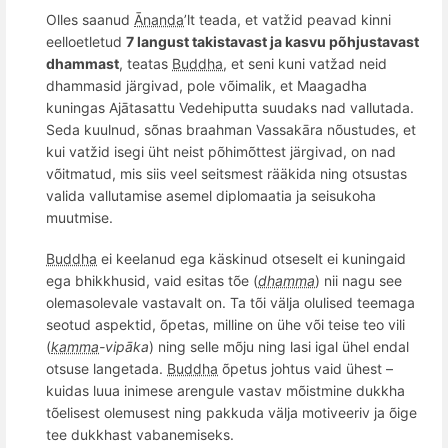
Olles saanud
Ānanda
’lt teada, et vatžid peavad kinni
eelloetletud
7 langust takistavast ja kasvu p
õ
hjustavast
dhammast
, teatas
Buddha
, et seni kuni vatžad
neid
dhammasid j
ä
rgivad,
pole v
õ
imalik, et Maagadha
kuningas Aj
ātasattu Vedehiputta suudaks nad vallutada.
Seda kuulnud, s
õ
nas braahman Vassak
āra nõustudes, et
kui vatžid isegi ü
ht neist p
õ
him
õ
ttest j
ärgivad, on nad
v
õ
itmatud, mis siis veel seitsmest r
ääkida ning otsustas
valida vallutamise asemel diplomaatia ja seisukoha
muutmise.
Buddha
ei keelanud ega käskinud otseselt ei kuningaid
ega bhikkhusid, vaid esitas tõe (
dhamma
) nii nagu see
olemasolevale vastavalt on. Ta tõi välja olulised teemaga
seotud aspektid, õpetas, milline on ühe või teise teo vili
(
kamma
-vipāka
) ning selle mõju ning lasi igal ühel endal
otsuse langetada.
Buddha
õpetus johtus vaid ühest –
kuidas luua inimese arengule vastav mõistmine dukkha
tõelisest olemusest ning pakkuda välja motiveeriv ja õige
tee dukkhast vabanemiseks.