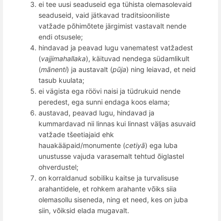
ei tee uusi seaduseid ega tühista olemasolevaid
seaduseid, vaid jätkavad traditsiooniliste
vatžade p
õ
him
õ
tete järgimist vastavalt nende
endi otsusele;
hindavad ja peavad lugu
vanem
atest vatžadest
(
vajjimahallaka
), käituvad nendega südamlikult
(
mā
nenti
) ja austavalt (
pūja
) ning
leiavad, et neid
tasub kuulata;
ei v
ä
gista ega r
öövi naisi ja tüdrukuid nende
peredest, ega sunni endaga koos elama;
austavad, peavad lugu, hindavad ja
kummardavad nii linnas kui linnast väljas asuvaid
vatžade tšeetiajaid ehk
hauakääpaid/monumente (
cetiyā
) ega luba
unustusse vajuda varasemalt tehtud
õ
igla
stel
ohverdustel;
on korraldanud sobiliku kaitse ja turvalisuse
arahantidele, et rohkem arahante v
õ
iks siia
olemasollu siseneda, ning et need, kes on juba
siin, v
õ
iksid elada mugavalt.