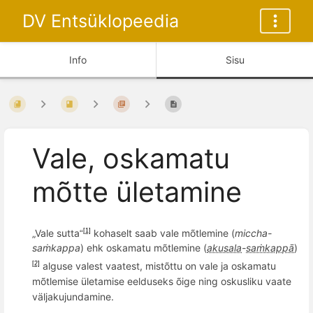
DV Entsüklopeedia
Info
Sisu
Vale, oskamatu
mõtte ületamine
„Vale sutta
kohaselt saab vale mõtlemine (
miccha-
[1]
“
saṁkappa
) ehk oskamatu mõtlemine (
akusala
-
saṁkappā
)
alguse valest vaatest, mistõttu on vale ja oskamatu
[2]
mõtlemise ületamise eelduseks õige ning oskusliku vaate
väljakujundamine.