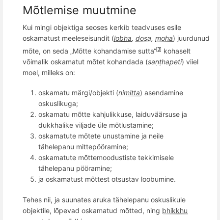
Mõtlemise muutmine
Kui mingi objektiga seoses kerkib teadvuses
esile
oskamatust meeleseisundit (
lobha
,
dosa
,
moha
) juurdunud
m
õ
te, on seda „Mõtte kohandamise sutta“
kohaselt
[3]
v
õ
imalik oskamatut mõtet kohandada (
saṇṭhapeti
)
viiel
moel
, milleks on:
oskamatu märgi/objekti (
nimitta
) asendamine
oskuslikuga;
oskamatu mõtte kahjulikkuse, laiduväärsuse ja
dukkhalike viljade üle mõtlustamine;
oskamatute mõtete unustamine ja neile
tähelepanu mittepööramine;
oskamatute mõttemoodustiste tekkimisele
tähelepanu pööramine;
ja oskamatust mõttest otsustav loobumine.
Tehes nii, ja suunates aruka tähelepanu oskuslikule
objektile, l
õ
pevad oskamatud m
õ
tted, ning
bhikkhu