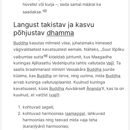
hüvelist v
õ
i kurja –, seda samal määral ka
saadakse.“
[5]
Langust takistav ja kasvu
põhjustav
dhamma
Buddha
kasutas mitmeid viise, juhatamaks inimesed
vägivaldsetest kavatsustest eemale. Näiteks, „Suur lõpliku
vaibumise sutta“
kirjeldab juhtumit, kus
Maagadha
[6]
kuningas Aj
ātasattu Vedehiputta tahtis vallutada
Vajjī
. Ta
saatis braahmanast ministri Vassakāra
Buddha
juurde
küsima, kas
Buddha
on terve,
ning
uurima, mida
Buddha
arvab kuninga vallutusplaanist. Kuulnud kuninga
kavatsusest, kü
sis
Buddha
Auv
ää
rselt
Ānanda
’lt, kas ta on
kuulnud, et vatžid (
vajjī
):
kohtuvad sageli;
kohtuvad harmoonias (
samagga
), lahkuvad
harmoonias ning teevad mida vaja teha
(
karaṇīyāni
) harmoonias
;