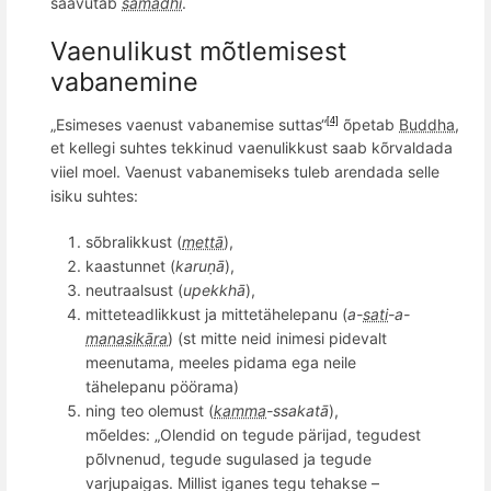
saavutab
samādhi
.
Vaenu
likust mõtlemisest
vabanemine
„Esimeses vaenust vabanemise suttas“
õ
petab
Buddha
,
[4]
et kellegi suhtes tekkinud vaenulikkust saab k
õ
rvaldada
viiel moel. Vaenust vabanemiseks tuleb arendada selle
isiku suhtes:
s
õ
bralikkust (
mettā
),
kaastunnet (
karuṇā
),
neutraalsust (
upekkhā
),
mitteteadlikkust ja mittetähelepanu (
a-
sati
-a-
manasikāra
) (st mitte neid inimesi pidevalt
meenutama, meeles pidama ega neile
t
ähelepanu pöörama)
ning teo olemust (
kamma
-ssakatā
),
m
õ
eldes:
„Olendid on tegude pärijad, tegudest
p
õ
lvnenud, tegude sugulased ja tegude
varjupaigas. Millist iganes tegu tehakse –