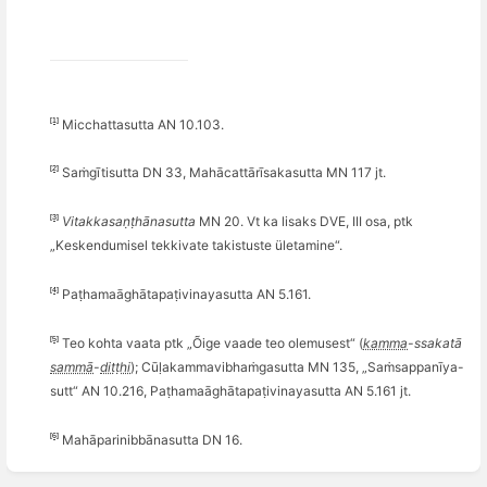
[1]
Micchattasutta AN 10.103.
[2]
Saṁgītisutta DN 33, Mahā
catt
ārīsakasutta MN 117 jt.
[3]
Vitakkasaṇṭhānasutta
MN 20. Vt ka lisaks DVE, III osa, ptk
„Keskendumisel tekkivate takistuste ü
letamine
“.
[4]
Paṭ
hama
āghātapaṭivinayasutta AN 5.161.
[5]
Teo kohta vaata ptk „Õige vaade teo olemusest“ (
kamma
-ssakatā
sammā
-
diṭṭhi
); Cūḷakammavibhaṁgasutta MN 135, „Saṁ
sappan
īya-
sutt“ AN 10.216, Paṭ
hama
āghātapaṭivinayasutta AN 5.161 jt.
[6]
Mahā
parinibb
ānasutta DN 16.
Ava