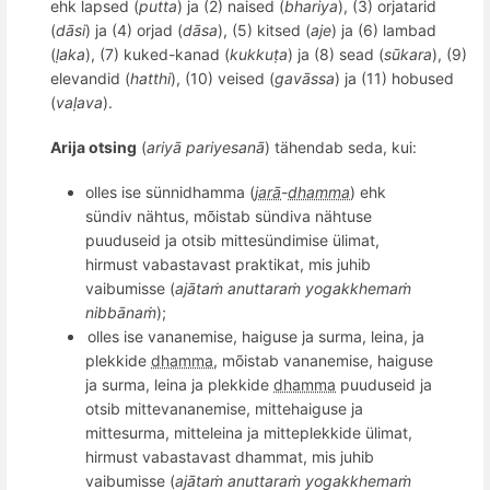
ehk lapsed (
putta
) ja (2) naised (
bhariya
), (3) orjatarid
(
dāsi
) ja (4) orjad (
dāsa
), (5) kitsed (
aje
) ja (6) lambad
(
ḷaka
), (7) kuked-kanad (
kukkuṭa
) ja (8) sead (
sūkara
), (9)
elevandid (
hatthi
), (10) veised (
gav
āssa
) ja (11) hobused
(
vaḷava
).
Arija otsing
(
ariyā pariyesanā
) tähendab seda, kui:
olles ise sünnidhamma (
jarā
-
dhamma
) ehk
sündiv nähtus, mõistab sündiva nähtuse
puuduseid ja otsib mittesündimise ülimat,
hirmust vabastavast praktikat, mis juhib
vaibumisse (
ajātaṁ anuttaraṁ yogakkhemaṁ
nibb
ānaṁ
);
olles ise vananemise, haiguse ja surma, leina, ja
plekkide
dhamma
, mõistab vananemise, haiguse
ja surma, leina ja plekkide
dhamma
puuduseid ja
otsib mittevananemise, mittehaiguse ja
mittesurma, mitteleina ja mitte
plekkide
ülimat,
hirmust vabastavast dhammat, mis juhib
vaibumisse (
ajātaṁ anuttaraṁ yogakkhemaṁ