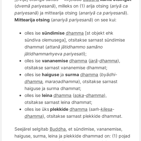
(
dvemā pariyesanā
), milleks on (1) arija otsing (
ariyā ca
pariyesanā
) ja mittearija otsing (
anariyā ca pariyesanā
).
Mittearija otsing
(
anariyā pariyesanā
) on see kui:
olles ise
sündimise
dhamma
[st objekt ehk
sündiva olemusega], otsitakse sarnast sündimise
dhammat (
attan
ā jā
tidhammo sam
āno
jā
tidhamma
ṁyeva pariyesati
);
olles ise
vananemise
dhamma
(
jarā
-
dhamma
),
otsitakse sarnast vananemise
dhammat
;
olles ise
haiguse
ja
surma
dhamma
(
byādhi-
dhamma
,
mara
ṇadhamma
), otsitakse sarnast
haiguse ja surma
dhammat
;
olles ise
leina
dhamma
(
soka
-
dhamma
),
otsitakse sarnast leina
dhammat
;
olles ise üks
plekkide
dhamma
(
saṁ-
kilesa
-
dhamma
), otsitakse sarnast plekkide
dhammat
.
Seejärel selgitab
Buddha
, et sündimise, vananemise,
haiguse, surma, leina ja plekkide dhammad on: (1) pojad