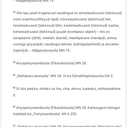
Māgaṇḍiyasutta MN 75.
[2]
Viie taju poolt kogetavad naudingud on silmateadvusest [tekkinud]
vorm (
cakkhuvi
ññ
eyyā rūpā
), k
õ
rvateadvusest [tekkinud] heli,
ninateadvusest [tekkinud] l
õ
hn, keeleteadvusest [tekkinud] maitse,
kehateadvusest [tekkinud] puude (kombatav objekt) – mis on
sümpaatne (
iṭṭhā
), meeldiv (
kant
ā
), meelep
ärane (
manāpā
), armsa
vormiga (
piyarūpā
), naudingut tekitav (
kāmū
pasa
ṁhitā
) ja ahvatlev
(
rajanīyā
). –
Māgaṇḍiyasutta
MN 75.
[3]
Ariyapariyesanā
sutta [P
āsarā
sisutta] MN 26.
[4]
„Mahā
saccakasutta
“ MN 36. Vt ka Sāma
ññ
aphalasutta DN 2.
[5]
St täis plekke, milleks on iha, viha, ahnus, kadedus, mitteteadmine
jt.
[6]
Ariyapariyesanā
sutta [P
āsarā
sisutta] MN 26.
Kahesugust otsingut
kirjeldab ka „Pariyesanāsutta“ AN 4.255.
[7]
„Mahā
saccakasutta
“ MN 36, Ariyapariyesanā
sutta [P
āsarā
sisutta]