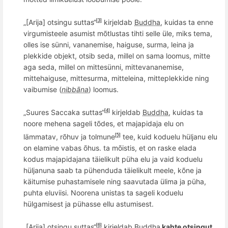
„[Arija] otsingu suttas“
kirjeldab
Buddha
, kuidas ta enne
[3]
virgumisteele asumist mõtlustas tihti selle üle, miks tema,
olles ise sünni, vananemise, haiguse, surma, leina ja
plekkide objekt, otsib seda, millel on sama loomus, mitte
aga seda, millel on mittesünni, mittevananemise,
mittehaiguse, mittesurma, mitteleina,
mitteplekkide
ning
vaibumise (
nibbāna
) loomus.
„Suures Saccaka suttas“
kirjeldab
Buddha
, kuidas ta
[4]
noore mehena sageli t
õ
des, et majapidaja elu on
lämmatav, rõhuv ja tolmune
tee, kuid koduelu hüljanu elu
[5]
on elamine vabas õhus. ta mõistis, et on raske elada
kodus majapidajana täielikult püha elu ja vaid koduelu
hüljanuna saab ta pühenduda täielikult meele, kõne ja
käitumise puhastamisele ning saavutada ülima ja püha,
puhta eluviisi. Noorena unistas ta sageli koduelu
hülgamisest ja pühasse ellu astumisest.
„[Arija] otsingu suttas“
kirjeldab
Buddha
kahte otsingut
[6]