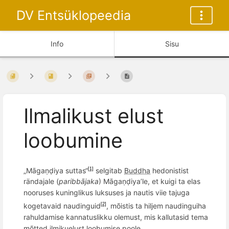
DV Entsüklopeedia
Info
Sisu
Ilmalikust elust
loobumine
„Māgaṇḍiya suttas“
selgitab
Buddha
hedonistist
[1]
rändajale (
p
aribb
ājaka
) Māgaṇḍiya’le, et kuigi ta elas
nooruses kuninglikus luksuses ja nautis viie tajuga
kogetavaid naudinguid
, mõistis ta hiljem naudinguiha
[2]
rahuldamise kannatuslikku olemust, mis kallutasid tema
mõtted ilmikuelust loobumise poole.