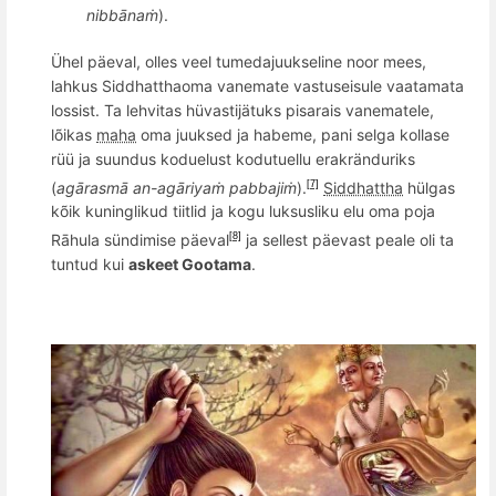
nibb
ānaṁ
).
Ühel päeval, olles veel tumedajuukseline noor mees,
lahkus Siddhatthaoma vanemate vastuseisule vaatamata
lossist
. Ta lehvitas hüvastijätuks pisarais vanematele,
lõikas
maha
oma juuksed ja habeme, pani selga kollase
rüü ja suundus koduelust kodutuellu erakränduriks
(
agā
rasm
ā an-agāriyaṁ pabbajiṁ
).
Siddhattha
hülgas
[7]
kõik kuninglikud tiitlid ja kogu luksusliku elu oma poja
Rāhula sündimise päeval
ja sellest päevast peale oli ta
[8]
tuntud kui
askeet Gootama
.