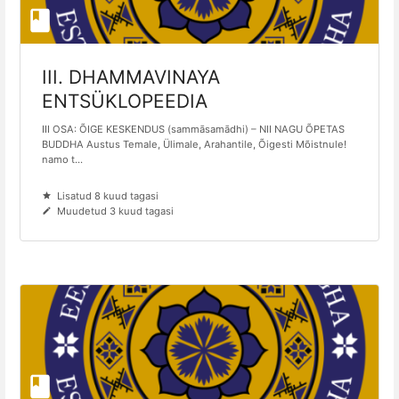
III. DHAMMAVINAYA
ENTSÜKLOPEEDIA
III OSA: ÕIGE KESKENDUS (sammāsamādhi) – NII NAGU ÕPETAS
BUDDHA Austus Temale, Ülimale, Arahantile, Õigesti Mõistnule!
namo t...
Lisatud 8 kuud tagasi
Muudetud 3 kuud tagasi