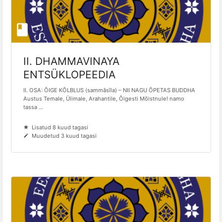
II. DHAMMAVINAYA
ENTSÜKLOPEEDIA
II. OSA: ÕIGE KÕLBLUS (sammāsīla) – NII NAGU ÕPETAS BUDDHA
Austus Temale, Ülimale, Arahantile, Õigesti Mõistnule! namo
tassa ...
Lisatud 8 kuud tagasi
Muudetud 3 kuud tagasi