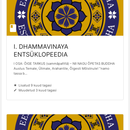
I. DHAMMAVINAYA
ENTSÜKLOPEEDIA
I OSA: ÕIGE TARKUS (sammāpaññā) – NII NAGU ÕPETAS BUDDHA
Austus Temale, Ülimale, Arahantile, Õigesti Mõistnule! "namo
tassa b...
Lisatud 9 kuud tagasi
Muudetud 3 kuud tagasi