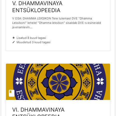
V. DHAMMAVINAYA
ENTSÜKLOPEEDIA
V OSA: DHAMMA LEKSIKON Tere tulemast DVE "Dhamma
Leksikoni" lehele! "Dhamma leksikon" sisaldab DVE-s esinevaid
ja enamlevin...
Lisatud 8 kuud tagasi
Muudetud 3 kuud tagasi
VI. DHAMMAVINAYA