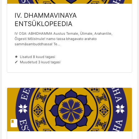
IV. DHAMMAVINAYA
ENTSÜKLOPEEDIA
IV OSA: ABHIDHAMMA Austus Temale, Ülimale, Arahantile,
Õigesti Mõistnule! namo tassa bhagavato arahato
sammāsambuddhassa! Te...
Lisatud 8 kuud tagasi
Muudetud 3 kuud tagasi