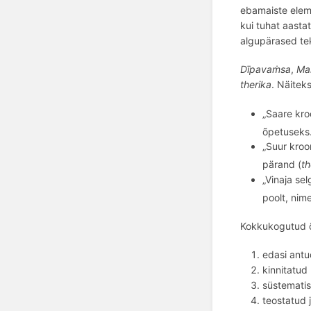
ebamaiste eleme
kui tuhat aasta
algupärased teks
Dīpavaṁsa
,
Ma
therika
.
Näiteks
„Saare kro
õ
petuseks
„Suur kroon
pärand (
th
„Vinaja sel
poolt, nim
Kokkukogutud 
edasi ant
kinnitatud
süstematis
teostatud 