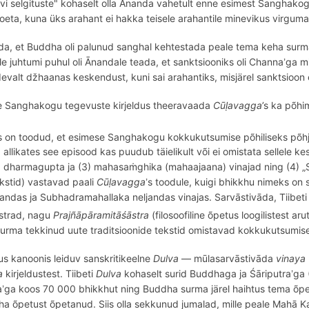
rvi selgituste" kohaselt olla Ānanda vahetult enne esimest Sanghakogu
toeta, kuna üks arahant ei hakka teisele arahantile minevikus virgum
da, et
Buddha oli palunud sanghal kehtestada
peale
tema keha sur
le juhtumi puhul oli Ā
nandale teada, et
sanktsiooniks oli Channa
ga m
’
devalt
džhaanas keskendust, kuni sai arahantiks, misjärel sanktsioon 
e Sanghakogu tegevuste kirjeldus theeravaada
Cūḷ
avagga
’s ka p
õ
hi
s on toodud, et esimese Sanghakogu kokkukutsumise p
õ
hiliseks p
õ
h
 allikates see
episood kas puudub täielikult või ei omistata sellele 
2) dharmagupta ja (3) mahasaṁghika (mahaajaana) vinajad ning (4) „
kstid) vastavad paali
Cūḷ
avagga
s toodule, kuigi bhikkhu nimeks on s
’
andas ja Subhadramahallaka neljandas vinajas.
Sarvāstivāda, Tiibeti
strad, nagu
Prajñāpāramitāśāstra
(
filosoofi
line
õ
petus loogilistest aru
rma tekkinud uute traditsioonide tekstid omistavad kokkukutsumisel
kus kanoonis leiduv sanskritikeelne
Dulva
— mūlasarvāstivāda
vinaya
a
kirjeldustest.
Tiibeti
Dulva
kohaselt surid Buddhaga ja Śāriputra
ga 
’
a
ga koos 70 000 bhikkhut ning Buddha surma järel haihtus tema õpe
’
dha
õ
petust
õ
petanud. Siis olla sekkunud jumalad, mille peale Mahā
K