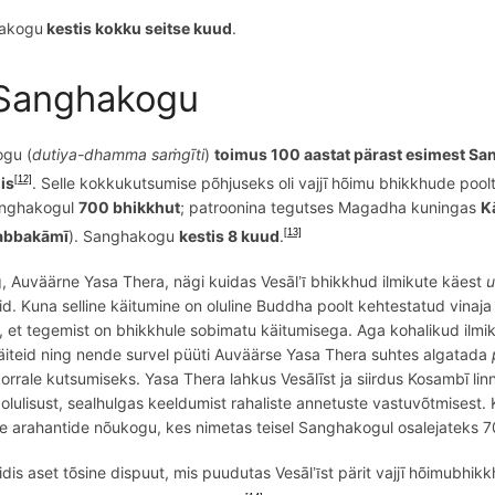
akogu
kestis kokku seitse kuud
.
 Sanghakogu
ogu
(
dutiya-dhamma saṁgīti
)
toimus 100 aastat pärast esimest S
is
.
Selle kokkukutsumise põhjuseks oli vajjī h
õ
imu bhikkhud
e poolt
[12]
Sanghakogul
700 bhikkhut
; patroonina tegutses Magadha kuningas
K
abbakāmī
). Sanghakogu
kestis 8 kuud
.
[13]
g,
A
uv
äärne Yasa Thera, nägi kuidas Vesāl
bhikkhud ilmikute kä
est
u
ī’
id. Kuna selline käitumine on oluline Buddha poolt kehtestatud vinaj
e, et tegemist on
bhikkhule
sobimatu käitumisega.
Aga kohalikud ilmik
äiteid ning nende survel püüti Auväärse Yasa Thera suhtes algatada
orrale kutsumiseks. Yasa Thera lahkus Vesālīst ja siirdus Kosambī li
 olulisust, sealhulgas keeldumist rahaliste annetuste vastuvõtmisest.
K
 arahantide nõukogu, kes nimetas teisel Sanghakogul osalejateks 70
dis aset tõsine dispuut, mis puudutas Vesāl
st pärit vajjī h
õ
imubhikkh
ī’