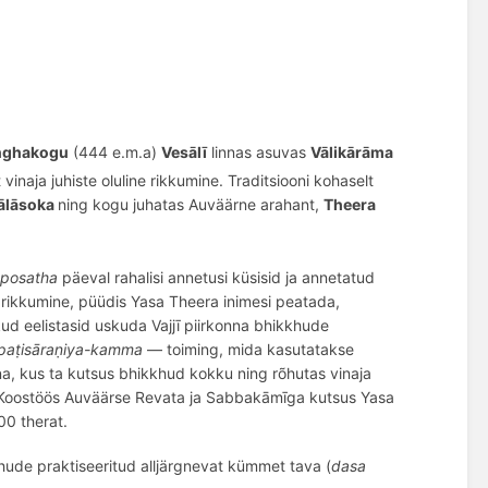
anghakogu
(444 e.m.a)
Vesālī
linnas asuvas
Vālikārāma
 vinaja juhiste oluline rikkumine.
Traditsiooni kohaselt
ālāsoka
ning kogu juhatas
Auväärne arahant,
Theera
posatha
pä
eval
rahalisi annetusi küsisid ja annetatud
a rikkumine, püüdis
Yasa Theera
inimesi peatada,
ud eelistasid uskuda Vajjī piirkonna bhikkhude
paṭisāraṇiya-kamma
— toiming, mida kasutatakse
nna, kus ta kutsus bhikkhud kokku ning rõhutas vinaja
oostöös Auväärse Revata ja Sabbakāmīga kutsus Yasa
0 therat.
ude praktiseeritud alljärgnevat kümmet tava (
dasa