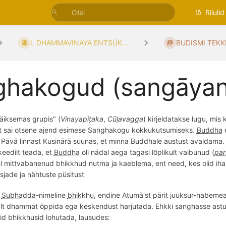
Riiulid
I. DHAMMAVINAYA ENTSÜK...
BUDISMI TEKKI
ghakogud (sangāyan
Väiksemas grupis" (
Vinayapiṭaka
,
Cūḷavagga
) kirjeldatakse lugu, mis 
est sai otsene ajend esimese Sanghakogu kokkukutsumiseks.
Buddha
e
Pāvā linnast Kusinārā suunas, et minna Buddhale austust avaldama
keedilt teada, et
Buddha
oli nädal aega tagasi lõplikult vaibunud (
par
el mittvabanenud bhikkhud nutma ja kaeblema, ent need, kes olid iha
jade ja nähtuste püsitust
a
Subhadda
-nimeline
bhikkhu
, endine Atumā'st pärit juuksur-habemea
alt dhammat
õppida
ega keskendust harjutada. Ehkki sanghasse astudes
id bhikkhusid lohutada, lausudes: