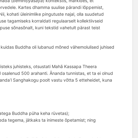
ahäda (
beminiṭiyāsāya
) kontekstis, märkides, et
ervedele.
Kartes dhamma suulise pärandi lõppemist,
i, kohati üleinimlike pingutuste najal, olla suudetud
use tagamiseks korraldati regulaarselt kollektiivseid
use sõnasõnalt, kuni tekstid vahetult pärast teist
e, kuidas Buddha oli lubanud mõned vähemolulised juhised
listeks juhisteks, otsustati Mahā
Kassapa Theera
 osalenud 500 arahanti. Ānanda tunnistas, et ta ei olnud
Ānanda
l Sanghakogu poolt vastu v
õ
tta 5 etteheidet
, kuna
’
ratega Buddha p
üha keha rü
vetas)
;
eda tegema, jätkaks ta inimeste õpetamist; ning