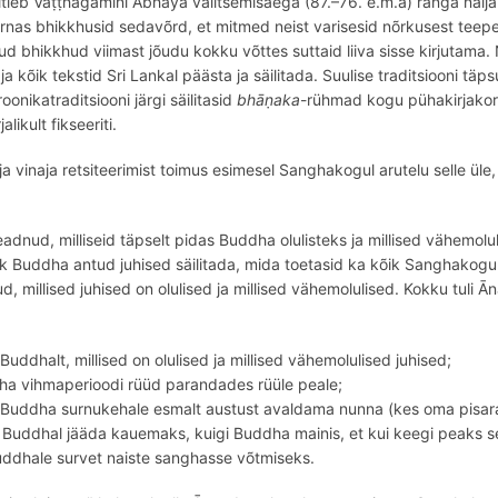
itleb Vaṭṭhagāmini Abhaya valitsemisaega (87.–76. e.m.a) ränga nälj
rnas bhikkhusid sedavõrd, et mitmed neist varisesid nõrkusest teep
 bhikkhud viimast jõudu kokku võttes suttaid liiva sisse kirjutama. Ni
a kõik tekstid Sri Lankal päästa ja säilitada.
Suulise traditsiooni täps
roonikatraditsiooni järgi säilitasid
bhāṇaka
-rühmad kogu pühakirjakorp
likult fikseeriti.
 vinaja retsiteerimist toimus esimesel Sanghakogul arutelu selle ül
eadnud, milliseid täpselt pidas Buddha olulisteks ja millised vähemolu
ik Buddha antud
juhised sä
ilitada
, mida toetasid ka kõik Sanghakogul
ud, millised juhised on olulised ja millised vähemolulised. Kokku tuli 
Buddhalt, millised on olulised ja millised vähemolulised juhised;
ha vihmaperioodi rüü
d parandades r
üüle peale;
 Buddha surnukehale esmalt austust avaldama nunna (kes oma pisa
 Buddhal jääda kauemaks, kuigi Buddha mainis, et kui keegi peaks s
uddhale survet naiste sanghasse võtmiseks
.