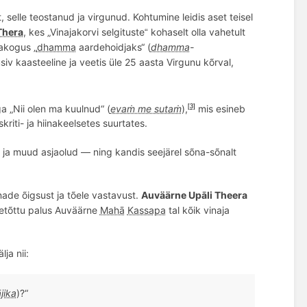
 selle teostanud ja virgunud. Kohtumine leidis aset teisel
Thera
, kes „Vinajakorvi selgituste
kohaselt olla vahetult
“
akogus „
dhamma
aardehoidjaks“ (
dhamma
-
iv kaasteeline ja veetis üle 25 aasta Virgunu kõrval,
ga „Nii olen ma kuulnud“ (
evaṁ me sutaṁ
),
mis esineb
[3]
riti- ja hiinakeelsetes suurtates.
 ja muud asjaolud — ning kandis seejärel sõna-sõnalt
ade õigsust ja tõele vastavust.
Auväärne Upāli
Theera
eetõttu palus Auväärne
Mahā
Kassapa
tal kõik vinaja
ja nii:
jika
)
?
“