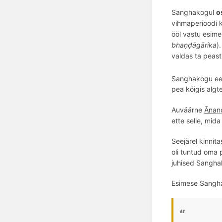
Sanghakogul
o
vihmaperioodi k
ööl vastu esim
bha
ṇḍāgā
rika
)
valdas ta peast
Sanghakogu ees
pea kõigis algt
Auväärne
Ānan
ette selle, mid
Seejärel kinni
oli tuntud oma
juhised Sanghak
Esimese Sanghak