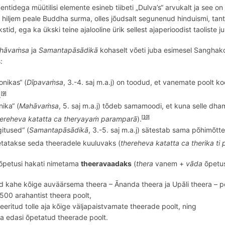
ntidega müütilisi elemente esineb tiibeti „
Dulva
’s“ arvukalt ja see on
t hiljem peale Buddha surma, olles j
õ
udsalt segunenud hinduismi, tant
tid, ega ka ükski teine ajalooline ürik sellest ajaperioodist taoliste j
hāvaṁsa
ja
Samantapāsādikā
kohaselt võeti juba esimesel Sanghako
:
onikas“ (
Dīpavaṁsa
, 3.-4. saj m.a.j) on toodud, et vanemate poolt
.
[9]
ika“ (
Mahāvaṁsa
, 5. saj m.a.j) tõdeb samamoodi, et k
una selle
dham
ereheva katatta ca theryayaṁ
parampar
ā
).
[10]
gitused“ (
Samantapāsādikā
, 3.-5. saj m.a.j) sätestab sama põhimõtte
etatakse seda theeradele kuuluvaks (
thereheva katatta ca therika
ti
õpetusi hakati nimetama
theerav
aadaks
(
thera
vanem +
vāda
õ
petus
ud kahe kõige auväärsema the
era
– Ānanda the
era
ja Upāli the
era
– p
 500 arahantist theera poolt,
eeritud tolle aja kõige väljapaistvamate theerade poolt, ning
ja edasi õpetatud theerade poolt.