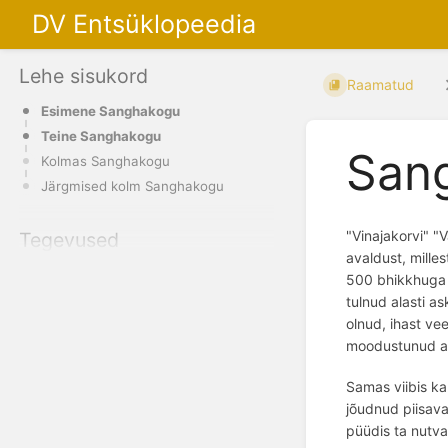
DV Entsüklopeedia
Lehe sisukord
Raamatud
Esimene Sanghakogu
Teine Sanghakogu
San
Kolmas Sanghakogu
Järgmised kolm Sanghakogu
"Vinajakorvi" "
Tegevused
avaldust, mill
500 bhikkhuga 
tulnud alasti as
olnud, ihast ve
moodustunud as
Samas viibis k
j
õ
udnud piisav
püüdis ta nutva