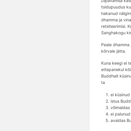
Dīpavaṁsa
käs
toidupuudus ku
hakanud nälginud
dhamma ja vinaj
retsiteerimisi. K
Sanghakogu kirja
Peale dhamma ja
kõrvale jätta.
Kuna keegi ei t
ettepanekul k
õ
Buddhalt k
üsin
ta
ei küsinud 
istus Budd
v
õ
imaldas
ei palunud
a
valdas B