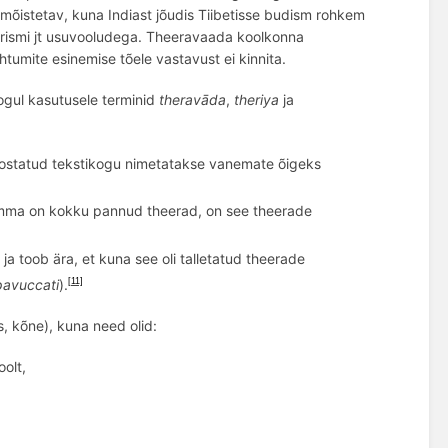
 m
õ
istetav, kuna Indiast jõudis Tiibetisse budism rohkem
rismi jt usuvooludega.
Theeravaada koolkonna
uhtumite esinemise t
õ
ele vastavust ei kinnita.
gul kasutusele t
erminid
theravāda
,
theriya
ja
 koostatud tekstikogu nimetatakse vanemate
õ
igeks
ma on kokku pannud theerad, on see theerade
 ja toob ära, et kuna see oli talletatud theerade
 pavuccati
).
[11]
, k
õ
ne), kuna need olid:
oolt,