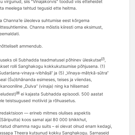
 virgunud, siis "Vinajakorvis" toodud viis etteheidet
ata meelega tehtud tegusid ette heitma.
ma Channa
le üleoleva suhtumise eest k
õ
rgem
a
’
ittesuhtlemine. Channa m
õ
istis
kiiresti oma eksimust,
eemaldati.
m
õ
tteliselt ammendub.
juseks oli Subhadda teadmatusel p
õ
hinev üleskutse
,
[7]
keskset rolli Sanghakogu kokkukutsumise põhjusena.
(1)
Sudar
śana-vinaya-vibhāṣā“ ja (5) „Vinaya-mātṛkā
-s
ūtra“
eal (Ś
u)bh
ānanda esimeses, teises ja viiendas,
 kanooniline „
Dulva
“ (vinaja) ning ka hilisemad
teludest)
ei kajasta Subhadda episoodi
.
500 aastat
[8]
e teistsugused motiivid ja rõhuasetus.
redaktsioon — erineb mitmes olulises aspektis
(Sāriputta) koos samal ajal 80 000 bhikkhut
,
tatud dhamma nagu suits – ei olevat olnud
enam kedagi
,
assapa Theera
kutsunud kokku Sanghakogu. Sarnaseid