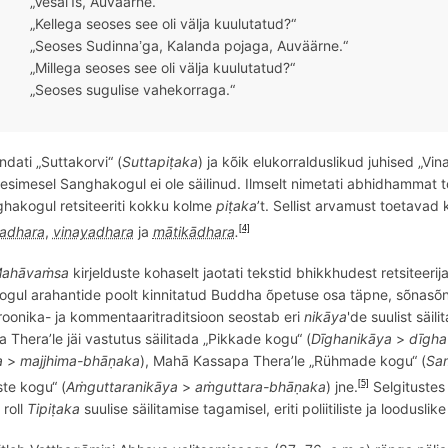
„Vesāl
s, Auväärne.“
ī’
„Kellega seoses see oli välja kuulutatud?“
„Seoses Sudinna
ga, Kalanda pojaga, Auväärne.“
’
„Millega seoses see oli välja kuulutatud?“
„Seoses sugulise vahekorraga.“
ndati „Suttakorvi“ (
Suttapiṭaka
) ja kõik elukorralduslikud juhised „Vina
e esimesel Sanghakogul ei ole säilinud. Ilmselt nimetati abhidhammat t
hakogul retsiteeriti kokku kolme
piṭaka
’t. Sellist arvamust toetavad
adhara
,
vinayadhara
ja
mātikādhara
.
[4]
ahāvaṁsa
kirjelduste kohaselt jaotati tekstid bhikkhudest retsiteerija
gul arahantide poolt kinnitatud Buddha
õ
petuse osa täpne, s
õ
nas
õ
oonika- ja kommentaaritraditsioon seostab eri
nikāya
'de suulist säi
 Thera’le jäi vastutus säilitada „Pikkade kogu“ (
Dīghanikāya
>
dīgha
a
>
majjhima-bhāṇaka
), Mahā Kassapa Thera’le „Rühmade kogu“ (
Sa
ste kogu“ (
Aṁ
guttaranik
āya
>
aṁ
guttara
-
bh
āṇaka
) jne.
Selgituste
[5]
 roll
Tipiṭaka
suulise säilitamise tagamisel, eriti poliitiliste ja looduslike