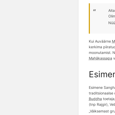
Ait
Olim
Nüü
Kui Auväärne
M
kerkima piirat
moonutamist.
N
Mahākassapa
v
Esime
Esimene Sangh
traditsionaalse
Buddha
toetaj
(tnp Rajgir),
Ve
„Väiksemast gru