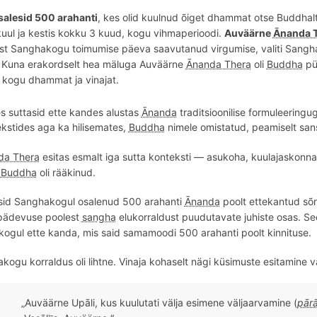
salesid 500 arahanti
, kes olid kuulnud õiget dhammat otse Buddhalt,
uul ja kestis kokku 3 kuud, kogu vihmaperioodi.
Auväärne
Ānanda 
est Sanghakogu toimumise päeva saavutanud virgumise, valiti Sangh
. Kuna erakordselt hea mäluga Auväärne
Ānanda Thera
oli
Buddha
püs
 kogu dhammat ja vinajat.
 suttasid ette kandes alustas
Ānanda
traditsioonilise formuleeringu
ekstides aga ka hilisemates,
Buddha
nimele omistatud, peamiselt sansk
da Thera
esitas esmalt iga sutta konteksti — asukoha, kuulajaskonna
a
Buddha
oli rääkinud.
tasid Sanghakogul osalenud 500 arahanti
Ānanda
poolt ettekantud sõn
 pädevuse poolest
sangha
elukorraldust puudutavate juhiste osas. S
ogul ette kanda, mis said samamoodi 500 arahanti poolt kinnituse.
ogu korraldus oli lihtne. Vinaja kohaselt nägi küsimuste esitamine väl
„
Auv
äärne Upā
li,
kus kuulutati välja esimene väljaarvamine (
pārā