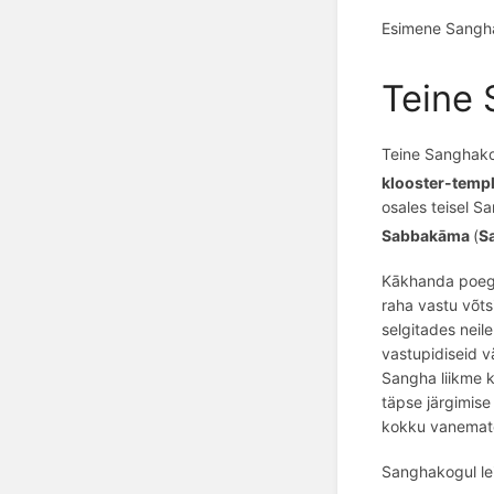
Esimene Sangh
Teine
Teine Sanghak
klooster-templ
osales teisel 
Sabbakāma
(
S
Kā
khanda poe
raha vastu v
õ
ts
selgitades neil
vastupidiseid v
Sangha liikme k
täpse järgimise
kokku vanemate
Sanghakogul lei