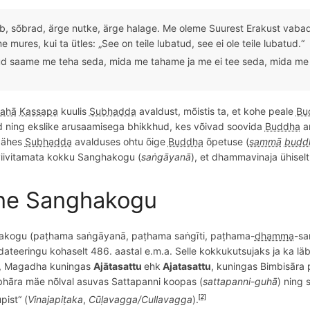
ab, sõbrad, ärge nutke, ärge halage. Me oleme Suurest Erakust
vabad
e mures, kui ta ütles: „See on teile lubatud, see ei ole teile lubatud.“
d saame me teha seda, mida me tahame ja me ei tee seda, mida me e
ahā
Kassapa
kuulis
Subhadda
avaldust, m
õ
istis
ta
, et
kohe peale
Bu
ud ning ekslike arusaamisega bhikkhud, kes võivad soovida
Buddha
a
ähes
Subhadda
avalduses ohtu õige
Buddha
õpetuse (
sammā
budd
iivitamata kokku Sanghakogu (
saṅgāyanā
), et dhammavinaja ühiselt 
ne Sanghakogu
akogu (paṭhama saṅgāyanā, paṭhama saṅgīti, paṭhama-
dhamma
-sa
 dateeringu kohaselt 486. aastal e.m.a.
Selle kokkukutsujaks ja ka läbi
a, Magadha kuningas
Ajātasattu
ehk
Ajatasattu
, kuningas
Bimbis
āra
bh
āra mäe nõlval asuvas S
attapanni
koopas (
s
attapanni
-guhā
) ning 
pist
“
(
Vinajapiṭaka
,
Cūḷ
avagga/Cullavagga
).
[2]