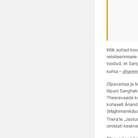
Kõik suttad koo
retsiteerimisel
toodud, et Sang
kohta –
dhamm
Dīpavaṁsa
ja
M
l
õ
puni Sanghako
Theeravaada kr
kohaselt
Ānanda
(
Majjhimanikāy
Thera’le „Jaotu
omistati keskne