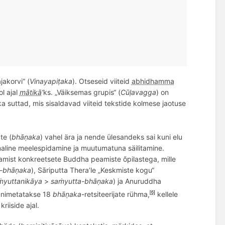
jakorvi“ (
Vinayapiṭaka
). Otseseid viiteid
abhidhamma
ol ajal
mātikā
’
ks. „Väiksemas grupis“ (
Cūḷ
avagga
) on
 ka suttad, mis sisaldavad viiteid tekstide kolmese jaotuse
te (
bh
āṇaka
) vahel ära j
a nende
ülesandeks sai kuni elu
naline meelespidamine ja muutumatuna säilitamine.
litamist konkreetsete Buddha peamiste õpilastega, mille
-bhāṇaka
), Sāriputta Thera’le „Keskmiste kogu“
ṁyuttanikāya
>
saṁyutta-bhāṇaka
) ja Anuruddha
s nimetatakse 18
bhāṇaka
-retsiteerijate rühma,
kellele
[6]
 kriiside ajal.