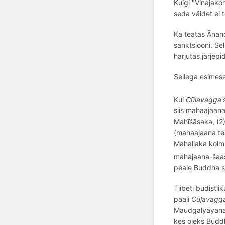
Kuigi "Vinajako
seda väidet ei 
Ka teatas Ā
nan
sanktsiooni. Sel
harjutas jä
rjepi
Sellega esimes
Kui
Cūḷ
avagga
’
siis mahaajaana
M
ah
īśāsaka, (
(mahaajaana te
Mahallaka kolm
mahajaana-šaa
peale Buddha su
Tiibeti budistli
paali
Cūḷavagg
Maudgaly
āyan
kes oleks Bud