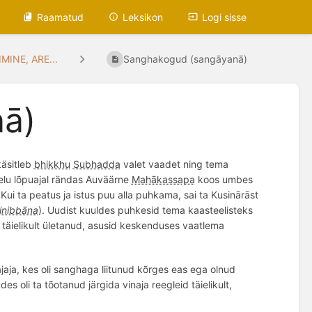
Raamatud
Leksikon
Logi sisse
MINE, ARE...
Sanghakogud (sangāyanā)
ā)
käsitleb
bhikkhu
Subhadda
valet vaadet ning tema
lu lõpuajal rändas Auväärne
Mahākassapa
koos umbes
.
Kui ta peatus ja istus puu alla puhkama, sai ta Kusinārāst
inibbāna
).
Uudist kuuldes puhkesid tema kaasteelisteks
 täielikult ületanud, asusid keskenduses vaatlema
jaja, kes oli sanghaga liitunud kõrges eas
ega olnud
 oli ta tõotanud järgida vinaja reegleid täielikult,