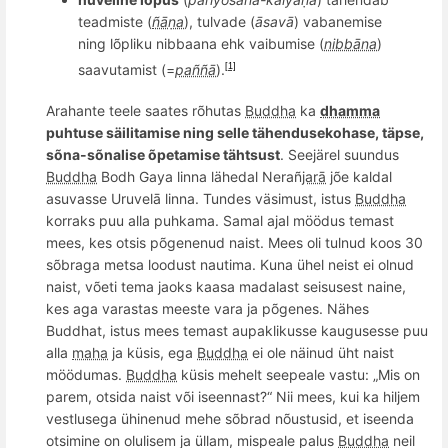
teadmiste (
ñāṇa
), tulvade (
āsavā
) vabanemise
ning lõpliku nibbaana ehk vaibumise (
nibbāna
)
saavutamist (=
paññā
).
[1]
Arahante teele saates rõhutas
Buddha
ka
dhamma
puhtuse säilitamise ning selle tähendusekohase, täpse,
sõna-sõnalise õpetamise tähtsust
. Seejärel suundus
Buddha
Bodh Gaya linna lähedal Nera
ñ
jarā
j
õ
e kaldal
asuvasse Uruvelā linna. Tundes väsimust, istus
Buddha
korraks puu alla puhkama. Samal ajal möödus temast
mees, kes otsis põgenenud naist. Mees oli tulnud koos 30
sõbraga metsa loodust nautima. Kuna ühel neist ei olnud
naist, võeti tema jaoks kaasa madalast seisusest naine,
kes aga varastas meeste vara ja põgenes. Nähes
Buddhat, istus mees temast aupaklikusse kaugusesse puu
alla
maha
ja küsis, ega
Buddha
ei ole näinud üht naist
möödumas.
Buddha
küsis mehelt seepeale vastu: „Mis on
parem, otsida naist või iseennast?“ Nii mees, kui ka hiljem
vestlusega ühinenud mehe sõbrad nõustusid, et iseenda
otsimine on olulisem ja üllam, mispeale palus
Buddha
neil