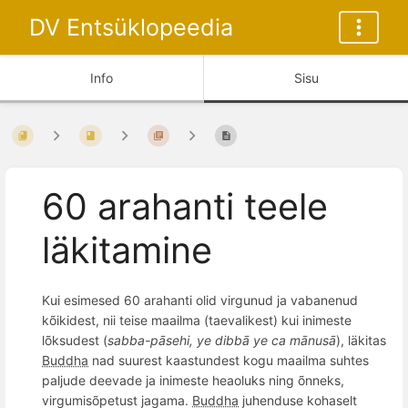
DV Entsüklopeedia
Info
Sisu
60 arahanti teele
läkitamine
Kui esimesed 60 arahanti olid virgunud ja vabanenud
kõikidest, nii teise maailma (taevalikest) kui inimeste
lõksudest (
sabba-pāsehi, ye dibbā ye ca mānusā
), läkitas
Buddha
nad suurest kaastundest kogu maailma suhtes
paljude deevade ja inimeste heaoluks ning õnneks,
virgumisõpetust jagama.
Buddha
juhenduse kohaselt