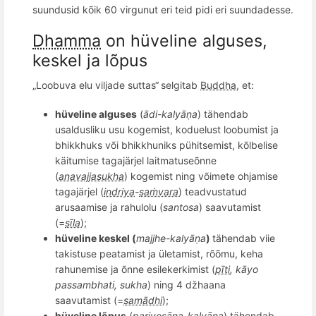
suundusid k
õ
ik 60 virgunut eri teid pidi eri suundadesse.
Dhamma
on hüveline
alguses
,
keskel ja lõpus
„Loobuva elu viljade suttas“
selgitab
Buddha
, et:
hüveline alguses
(
ādi-kalyāṇa
)
tähendab
usaldusliku usu kogemist, koduelust loobumist ja
bhikkhuks või bhikkhuniks pühitsemist, kõlbelise
käitumise tagajärjel laitmatuse
õ
nne
(
anavajjasukha
) kogemist ning v
õ
imete ohjamise
tagajärjel (
indriya
-
saṁvara
) teadvustatud
arusaamise ja rahulolu (
santosa
) saavutamist
(=
sīla
);
hüveline keskel (
majjhe-kalyāṇa
)
tähendab viie
takistuse peatamist ja ületamist, r
õõ
mu, keha
rahunemise ja
õ
nne esilekerkimist (
pīti
, kā
yo
passambhati, sukha
) ning 4 džhaana
saavutamist (=
samādhi
);
hüveline lõpus
(
pariyosāna-kalyāṇa
) tähendab