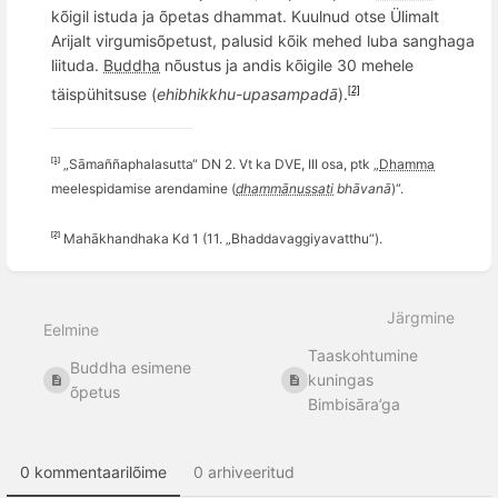
kõigil istuda ja õpetas dhammat. Kuulnud otse Ülimalt
Arijalt virgumisõpetust, palusid kõik mehed luba sanghaga
liituda.
Buddha
nõustus ja andis k
õ
igile 30 mehele
täispühitsuse (
ehibhikkhu-upasampad
ā
).
[2]
[1]
„Sāma
ññ
aphalasutta“ DN 2. Vt ka DVE, III osa, ptk „
Dhamma
meelespidamise arendamine (
dhammānussati
bh
ā
van
ā
)“.
[2]
Mahākhandhaka Kd 1 (11. „Bhaddavaggiyavatthu“).
Ava
sektsiooni
Järgmine
valiku
Eelmine
režiim
Taaskohtumine
Buddha esimene
kuningas
õpetus
Bimbisāra’ga
0 kommentaarilõime
0 arhiveeritud