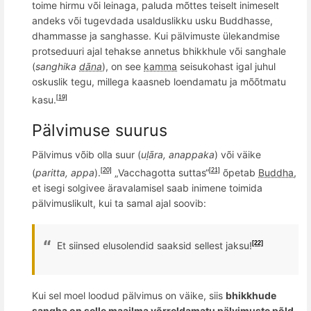
toime hirmu või leinaga, paluda m
õ
ttes teiselt inimeselt
andeks v
õ
i tugevdada usalduslikku usku Buddhasse,
dhammasse ja
sanghasse. Kui p
älvimuste ülekandmise
protseduuri ajal tehakse annetus bhikkhule v
õ
i sanghale
(
sanghika
dāna
), on see
kamma
seisukohast igal juhul
oskuslik tegu, millega kaasneb loendamatu ja mõõtmatu
kasu.
[19]
Pälvimuse suurus
Pälvimus v
õ
ib olla suur (
uḷāra, anappaka
) v
õ
i väike
(
paritta
,
appa
).
„
Vacchagotta
suttas“
õpetab
Buddha
,
[20]
[21]
et isegi solgivee äravalamisel saab inimene toimida
pälvimuslikult, kui ta samal ajal soovib:
Et siinsed elusolendid saaksid sellest jaksu!
[22]
Kui sel moel loodud pälvimus on väike, siis
bhikkhude
sangha
on selle maailma v
õ
rreldamatu p
älvimuste põld