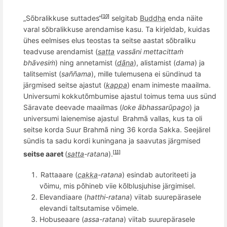
„S
õ
bralikkuse suttades“
selgitab
Buddha
enda näite
[10]
varal sõbralikkuse arendamise kasu. Ta kirjeldab, kuidas
ühes eelmises elus teostas ta seitse aastat sõbraliku
teadvuse arendamist (
satta
vassā
ni mettacitta
ṁ
bh
āvesiṁ
) ning annetamist (
dāna
), alistamist (
dama
) ja
talitsemist (
sa
ññ
ama
),
mille tulemusena ei sündinud ta
järgmised seitse ajastut (
kappa
) enam inimeste maailma.
Universumi kokkutõmbumise ajastul toimus tema uus sünd
Säravate deevade maailmas (
loke ābhassarū
pago
) ja
universumi laienemise ajastul
Brahmā vallas, kus ta oli
seitse korda
Suur Brahm
ā ning 36 korda Sakka. Seejärel
sündis ta sadu kordi kuningana ja saavutas järgmised
seitse aaret
(
satta
-ratana
).
[11]
Rattaaare (
cakka
-ratana
) esindab autoriteeti ja
võimu, mis põhineb viie kõlblusjuhise järgimisel.
E
levandiaare (
hatthi-ratana
) viitab suurepärasele
elevandi taltsutamise võimele.
Hobuseaare (
assa-ratana
) viitab suurepärasele