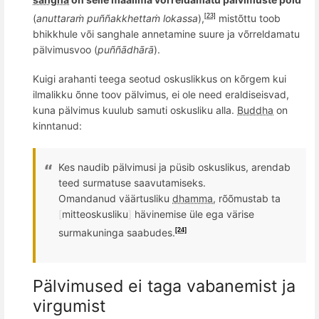
(
anuttaraṁ pu
ññ
akkhetta
ṁ lokassa
),
mistõttu toob
[23]
bhikkhule v
õ
i sanghale annetamine suure ja v
õ
rreldamatu
pä
lvimusvoo (
pu
ññā
dhārā
).
Kuigi arahanti teega seotud oskuslikkus on k
õ
rgem kui
ilmalikku
õ
nne toov p
älvimus, ei ole need eraldiseisvad,
kuna pälvimus kuulub samuti oskusliku alla.
Buddha
on
kinntanud:
Kes naudib p
älvimusi ja püsib oskuslikus, arendab
teed surmatuse saavutamiseks.
Omandanud väärtusliku
dhamma
, r
õõ
mustab ta
[
mitteoskusliku
]
hä
vinemise
üle
ega värise
surmakuninga saabudes.
[24]
Pälvimused ei taga vabanemist ja
virgumist