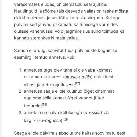
varasemates eludes, on olemasolu seal ajutine.
Naudinguid ja r
õõ
me tä
is deevade vallas on
raske m
õ
ista
dukkha olemust ja seet
õ
ttu ka raske virguda. Kui aga
pälvimused jäävad oskamatu käitumisega v
õ
rreldes
olulisse vä
hemusse,
v
õ
ib järgmine uus sünd toimuda ka
kannatusterohkes Niraaja
vallas.
Samuti ei pruugi soovitut tuua pälvimuste kogumise
eesmärgil tehtud annetus, kui:
annetuse taga olev tahe ei ole vaba kolmest
oskamatust juurest (
akusala
-
mūla
) ehk kirest,
vihast ja pettekujutlusest;
[27]
annetuse saaja ei ole kuulnud õiget dhammat
ega oma selle kohast õiget vaadet jt tee
tegureid;
[28]
annetaja on halva k
õ
lblusega (
du-ssīla
) v
õ
i
kirglik (
sa-r
āgassa
).
[29]
Seega
ei ole pälvimus absoluutne kaitse soovimatu eest