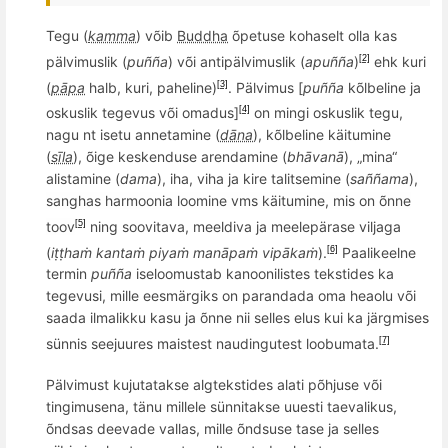
Tegu (
kamma
) v
õ
ib
Buddha
õ
petuse kohaselt olla kas
pälvimuslik (
pu
ññ
a
) v
õ
i antip
älvimuslik (
apu
ññ
a
)
ehk kuri
[2]
(
pāpa
halb, kuri, paheline)
. Pälvimus [
pu
ññ
a
kõlbeline ja
[3]
oskuslik
tegevus
või omadus]
on mingi oskuslik tegu,
[4]
nagu nt isetu annetamine (
dāna
), k
õ
lbeline käitumine
(
sīla
),
õ
ige
keskenduse arendamine (
bh
ā
van
ā
), „mina“
alistamine (
dama
), iha, viha ja kire talitsemine (
sa
ññ
ama
),
sanghas harmoonia loomine vms käitumine, mis on õnne
toov
ning soovitava, meeldiva ja meelepärase viljaga
[5]
(
iṭṭhaṁ kantaṁ piyaṁ manāpaṁ vipākaṁ
).
Paalikeelne
[6]
termin
pu
ññ
a
iseloomustab kanoonilistes tekstides ka
tegevusi
, mille eesm
ä
rgiks on parandada oma heaolu
v
õ
i
saada ilmalikku kasu ja
õ
nne nii selles elus kui ka jä
rgmises
s
ü
nnis
seejuures maistest
naudingutest loobumata
.
[7]
Pälvimust kujutatakse algtekstides alati p
õ
hjuse v
õ
i
tingimusena, tänu millele sünnitakse uuesti taevalikus,
õ
ndsas
deevade
vallas, mille
õ
ndsuse tase ja selles