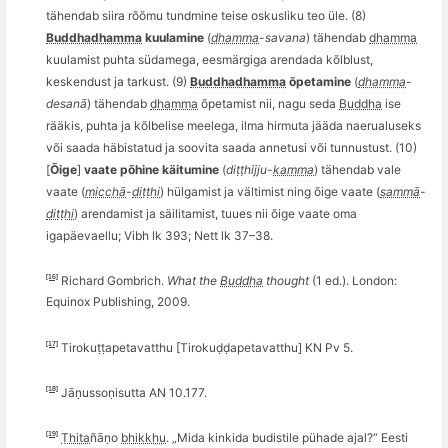
tähendab siira rõõmu tundmine teise oskusliku teo ü
le.
(8)
Buddhadhamma
kuulamine
(
dhamma
-savana
) tähendab
dhamma
kuulamist puhta südamega, eesmärgiga arendada k
õ
lblus
t,
keskendust ja tarkust. (9)
Buddhadhamma
õ
petamine
(
dhamma
-
desan
ā
) tähendab
dhamma
õ
petamist nii, nagu seda
Buddha
ise
rääkis, puhta ja k
õ
lbelise meelega, ilma hirmuta jääda naerualuseks
v
õ
i saada häbistatud ja soovita saada annetusi v
õ
i tunnustust. (10)
[
Õige
]
vaate p
õ
hine käitumine
(
diṭṭhijju-
kamma
) tähendab vale
vaate (
micchā
-
diṭṭhi
) hülgamist ja vältimist ning
õ
ige vaate (
sammā
-
diṭṭhi
) arendamist ja s
äilitamist, tuues nii õige vaate oma
igapäevaellu; Vibh lk 393; Nett lk 37–38.
[16]
Richard Gombrich
.
What the
Buddha
thought
(1 ed.). London:
Equinox Publishing, 2009.
[17]
Tirokuṭṭapetavatthu [Tirokuḍḍapetavatthu] KN
Pv 5
.
[18]
Jāṇ
usso
ṇisutta AN 10.177.
[19]
Ṭhita
ñāṇ
o
bhikkhu
.
„Mida kinkida budistile pühade ajal?“ Eesti