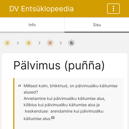
DV Entsüklopeedia
Info
Sisu
Pälvimus (puñña)
Millised kolm, bhikkhud, on pälvimusliku käitumise
alused?
Annetamine kui pälvimusliku käitumise alus,
k
õ
lblus kui pälvimusliku käitumise alus ja
[
keskenduse
]
arendamine kui pälvimusliku
käitumise alus.
[1]