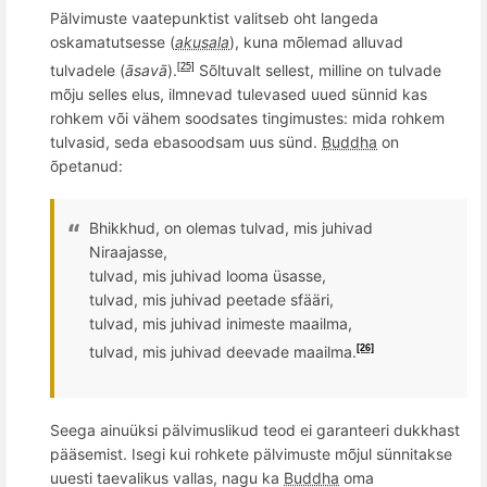
Pälvimuste vaatepunktist valitseb oht langeda
oskamatutsesse (
akusala
), kuna m
õ
lemad alluvad
tulvadele (
āsavā
).
S
õ
ltuvalt sellest, milline on tulvade
[25]
m
õ
ju selles elus, ilmnevad tulevased uued sü
nnid
kas
rohkem v
õ
i vähem soodsates tingimustes: mida rohkem
tulvasid, seda ebasoodsam uus sünd.
Buddha
on
õpetanud:
Bhikkhud, on olemas tulvad, mis juhivad
Niraajasse,
tulvad, mis juhivad looma ü
sasse,
tulvad, mis juhivad peetade
sfääri,
tulvad, mis
juhivad inimeste maailma,
tulvad, mis juhivad deevade maailma.
[26]
Seega
ainuüksi pälvimuslikud teod ei garanteeri dukkhast
pääsemist. Isegi kui rohkete pälvimuste m
õ
jul sünnitakse
uuesti taevalikus vallas, nagu ka
Buddha
oma