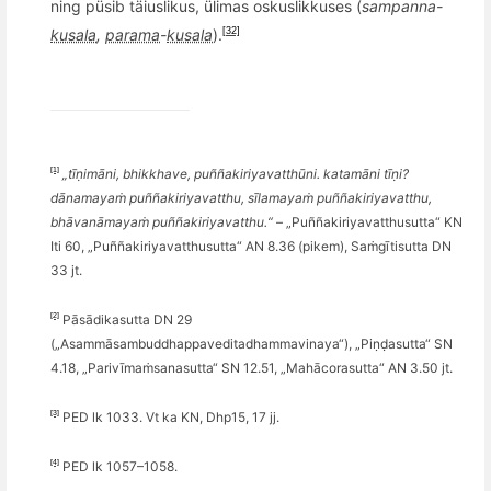
ning p
üsib täiuslikus, ülimas oskuslikkuses (
sampanna
-
kusala
,
parama
-
kusala
).
[32]
[1]
„tīṇimā
ni, bhikkhave, pu
ññ
akiriyavatthūni. katamā
ni t
īṇ
i?
d
ānamayaṁ pu
ññ
akiriyavatthu, sīlamayaṁ pu
ññ
akiriyavatthu,
bhā
van
āmayaṁ pu
ññ
akiriyavatthu.“
– „Pu
ññ
akiriyavatthusutta
“
KN
Iti 60,
„Pu
ññ
akiriyavatthusutta
“
AN 8.36 (pikem), Saṁgītisutta DN
33 jt.
[2]
Pāsādikasutta DN 29
(„
Asamm
āsambuddhappaveditadhammavinaya“), „Piṇḍasutta“ SN
4.18, „Parivīmaṁsanasutta“ SN 12.51, „Mahā
corasutta
“ AN 3.50 jt.
[3]
PED lk 1033. Vt ka
KN, Dhp15, 17 jj.
[4]
PED lk 1057–1058.