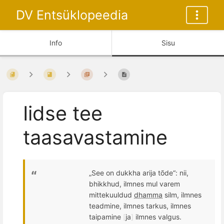
DV Entsüklopeedia
Info
Sisu
Iidse tee
taasavastamine
„See on dukkha arija t
õ
de“: nii,
bhikkhud, ilmnes mul varem
mittekuuldud
dhamma
silm, ilmnes
teadmine, ilmnes tarkus, ilmnes
taipamine
[
ja
]
ilmnes valgus.