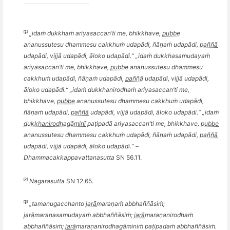
[1]
„
ida
ṁ
dukkha
ṁ ariyasaccan
’
ti me, bhikkhave,
pubbe
ananussutesu dhammesu cakkhu
ṁ udapā
di,
ñāṇ
aṁ udapā
di,
paññā
udapādi, vijjā udapā
di,
āloko udapādi.“ „
ida
ṁ dukkhasamudayaṁ
ariyasaccan
’
ti me, bhikkhave,
pubbe
ananussutesu dhammesu
cakkhu
ṁ udapā
di,
ñāṇ
aṁ udapā
di,
paññā
udapādi, vijjā udapā
di,
āloko udapādi.“ „
ida
ṁ dukkhanirodhaṁ ariyasaccan
’
ti me,
bhikkhave,
pubbe
ananussutesu dhammesu cakkhu
ṁ udapā
di,
ñāṇ
aṁ udapā
di,
paññā
udapādi, vijjā udapā
di,
āloko udapādi.“ „
ida
ṁ
dukkhanirodhagāminī
paṭipadā ariyasaccan
’
ti me, bhikkhave,
pubbe
ananussutesu dhammesu cakkhu
ṁ udapā
di,
ñāṇ
aṁ udapā
di,
paññā
udapādi, vijjā udapā
di,
āloko udapādi.“
–
Dhammacakkappavattanasutta
SN 56.11.
[2]
Nagarasutta
SN 12.65.
[3]
„
tamanugacchanto
jarā
mara
ṇaṁ abbha
ññā
siṁ
;
jarā
mara
ṇasamudayaṁ abbha
ññā
siṁ
;
jarā
mara
ṇanirodhaṁ
abbha
ññā
siṁ
;
jarā
mara
ṇanirodhagāminiṁ paṭipadaṁ abbha
ññā
siṁ.