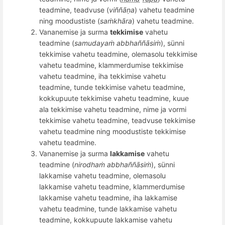
teadmine, teadvuse (
vi
ññāṇ
a
) vahetu teadmine
ning moodustiste (
saṁkhāra
) vahetu teadmine.
Vananemise ja surma
tekkimise
vahetu
teadmine (
samudayaṁ abbha
ññā
siṁ
), sünni
tekkimise vahetu teadmine, olemasolu tekkimise
vahetu teadmine, klammerdumise tekkimise
vahetu teadmine, iha tekkimise vahetu
teadmine, tunde tekkimise vahetu teadmine,
kokkupuute tekkimise vahetu teadmine, kuue
ala tekkimise vahetu teadmine, nime ja vormi
tekkimise vahetu teadmine, teadvuse tekkimise
vahetu teadmine ning moodustiste tekkimise
vahetu teadmine.
Vananemise ja surma
lakkamise
vahetu
teadmine (
nirodhaṁ abbha
ññā
siṁ
), sünni
lakkamise vahetu teadmine, olemasolu
lakkamise vahetu teadmine, klammerdumise
lakkamise vahetu teadmine, iha lakkamise
vahetu teadmine, tunde lakkamise vahetu
teadmine, kokkupuute lakkamise vahetu