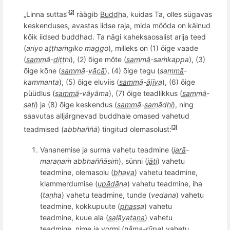
„Linna suttas“
räägib
Buddha
, kuidas Ta, olles sügavas
[2]
keskenduses, avastas iidse raja, mida mööda on käinud
kõik iidsed buddhad. Ta nägi kaheksaosalist arija teed
(
ariyo aṭṭhaṁ
giko maggo
), milleks on (1)
õ
ige vaade
(
sammā
-
diṭṭhi
), (2)
õ
ige m
õ
te (
sammā
-sa
ṁkappa
), (3)
õ
ige k
õ
ne (
sammā
-
vācā
), (4)
õ
ige tegu (
sammā
-
kammanta
), (5)
õ
ige eluviis (
sammā
-
ājīva
), (6)
õ
ige
p
üü
dlus (
sammā
-v
āyāma
), (7)
õ
ige teadlikkus (
sammā
-
sati
) ja (8)
õ
ige keskendus (
sammā
-
samādhi
), ning
saavutas alljä
rgnevad
buddhale omased vahetud
teadmised (
abbha
ññā
) tingitud olemasolust:
[3]
Vananemise ja surma vahetu teadmine (
jarā
-
mara
ṇaṁ abbha
ññā
siṁ
), sünni (
jāti
) vahetu
teadmine, olemasolu (
bhava
) vahetu teadmine,
klammerdumise
(
upādāna
) vahetu teadmine, iha
(
taṇha
) vahetu teadmine,
tunde (
vedana
) vahetu
teadmine, kokkupuute (
phassa
) vahetu
teadmine, kuue ala (
saḷāyatana
) vahetu
teadmine, nime ja vormi (
nāma
-
rūpa
) vahetu