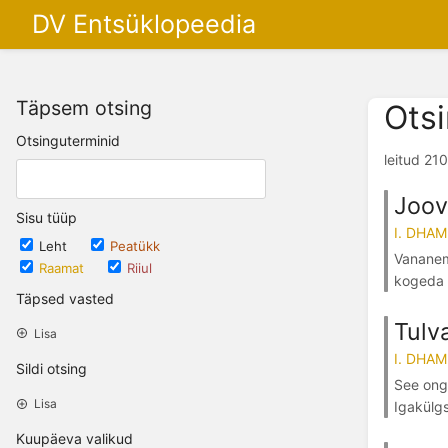
DV Entsüklopeedia
Täpsem otsing
Ots
Otsinguterminid
leitud 21
Joov
Sisu tüüp
I. DHA
Leht
Peatükk
Vananemi
Raamat
Riiul
kogeda t
Täpsed vasted
Tulv
Lisa
I. DHA
Sildi otsing
See ongi
Lisa
Igakülgs
Kuupäeva valikud