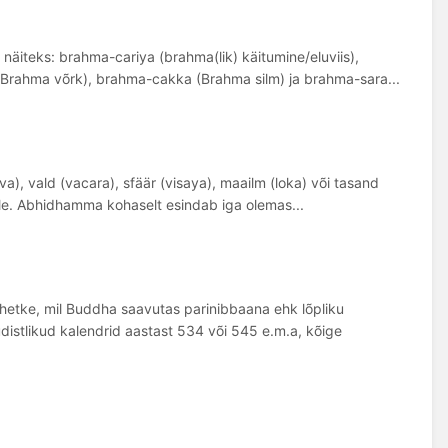
 näiteks: brahma-cariya (brahma(lik) käitumine/eluviis),
Brahma võrk), brahma-cakka (Brahma silm) ja brahma-sara...
a), vald (vacara), sfäär (visaya), maailm (loka) või tasand
tsile. Abhidhamma kohaselt esindab iga olemas...
etke, mil Buddha saavutas parinibbaana ehk lõpliku
stlikud kalendrid aastast 534 või 545 e.m.a, kõige