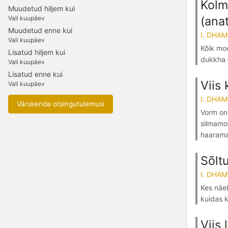
Kolm
Muudetud hiljem kui
(anat
Vali kuupäev
Muudetud enne kui
I. DHA
Vali kuupäev
Kõik mo
Lisatud hiljem kui
dukkha –
Vali kuupäev
Lisatud enne kui
Viis
Vali kuupäev
I. DHA
Värskenda otsingutulemusi
Vorm on 
silmamo
haarama,
Sõlt
I. DHA
Kes näe
kuidas k
Viis