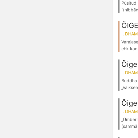
Püsitud
[(nibbān
ÕIGE
I. DHA
Varajase
ehk kann
Õige
I. DHA
Buddha õ
„Väiksem
Õige
I. DHA
„Ümberlü
(sammā-d