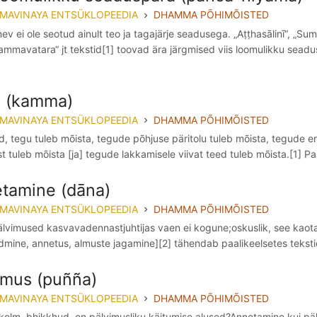
MMAVINAYA ENTSÜKLOPEEDIA
DHAMMA PÕHIMÕISTED
nev ei ole seotud ainult teo ja tagajärje seadusega. „Aṭṭhasālinī“, „S
mmavatara“ jt tekstid[1] toovad ära järgmised viis loomulikku seadus
 (kamma)
MMAVINAYA ENTSÜKLOPEEDIA
DHAMMA PÕHIMÕISTED
, tegu tuleb mõista, tegude põhjuse päritolu tuleb mõista, tegude er
t tuleb mõista [ja] tegude lakkamisele viivat teed tuleb mõista.[1] 
tamine (dāna)
MMAVINAYA ENTSÜKLOPEEDIA
DHAMMA PÕHIMÕISTED
lvimused kasvavadennastjuhtijas vaen ei kogune;oskuslik, see kaotab
dmine, annetus, almuste jagamine][2] tähendab paalikeelsetes tekstid
imus (puñña)
MMAVINAYA ENTSÜKLOPEEDIA
DHAMMA PÕHIMÕISTED
 kolm, bhikkhud, on pälvimusliku käitumise alused?Annetamine kui pälv