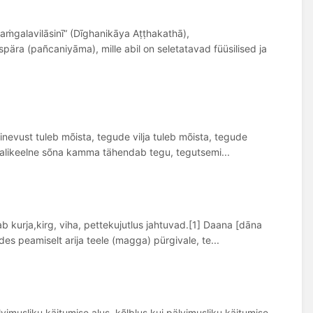
umaṁgalavilāsinī“ (Dīghanikāya Aṭṭhakathā),
pära (pañcaniyāma), mille abil on seletatavad füüsilised ja
inevust tuleb mõista, tegude vilja tuleb mõista, tegude
Paalikeelne sõna kamma tähendab tegu, tegutsemi...
 kurja,kirg, viha, pettekujutlus jahtuvad.[1] Daana [dāna
es peamiselt arija teele (magga) pürgivale, te...
imusliku käitumise alus, kõlblus kui pälvimusliku käitumise