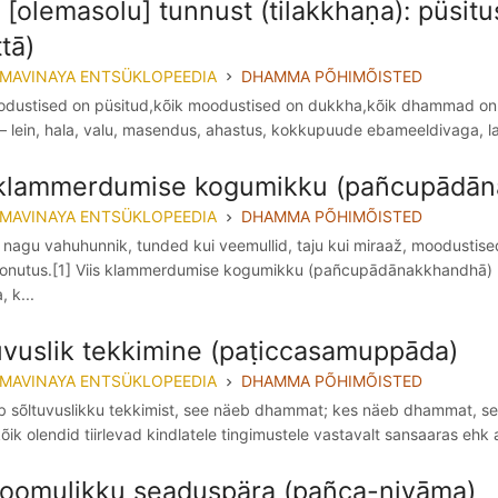
 [olemasolu] tunnust (tilakkhaṇa): püsitu
tā)
MMAVINAYA ENTSÜKLOPEEDIA
DHAMMA PÕHIMÕISTED
odustised on püsitud,kõik moodustised on dukkha,kõik dhammad on m
 lein, hala, valu, masendus, ahastus, kokkupuude ebameeldivaga, la
 klammerdumise kogumikku (pañcupādā
MMAVINAYA ENTSÜKLOPEEDIA
DHAMMA PÕHIMÕISTED
nagu vahuhunnik, tunded kui veemullid, taju kui miraaž, moodustise
onutus.[1] Viis klammerdumise kogumikku (pañcupādānakkhandhā) [p
 k...
uvuslik tekkimine (paṭiccasamuppāda)
MMAVINAYA ENTSÜKLOPEEDIA
DHAMMA PÕHIMÕISTED
b sõltuvuslikku tekkimist, see näeb dhammat; kes näeb dhammat, see
õik olendid tiirlevad kindlatele tingimustele vastavalt sansaaras ehk
 loomulikku seaduspära (pañca-niyāma)