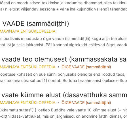
 tõesti on moodustised,tekkimise ja kadumise dhammad;olles tekki
a) ni eitust väljendav eessõna + vāna iha kujundlik väljend] tähenda
 VAADE (sammādiṭṭhi)
MMAVINAYA ENTSÜKLOPEEDIA
s budismis moodustab õige vaade (sammādiṭṭhi) kogu arija tee aluse,
atust ja selle lakkamist. Pāli kaanoni algtekstid esitlevad õiget vaadet
 vaade teo olemusest (kammassakatā sa
MMAVINAYA ENTSÜKLOPEEDIA
ÕIGE VAADE (sammādiṭṭhi)
petuse kohaselt on uue sünni põhjuseks olendite endi loodud teos, 
as teo analüüsi suttas“[1] õpetab Buddha braahmanist õpilasele Sub
 vaate kümme alust (dasavatthuka sammā
MMAVINAYA ENTSÜKLOPEEDIA
ÕIGE VAADE (sammādiṭṭhi)
kkamatu suttas“[1] loetleb Buddha vale vaate 10 kümme alust (= nihil
iṭṭhi dasa-vatthuka), mis on järgmised: on andmine (atthi dinna), on