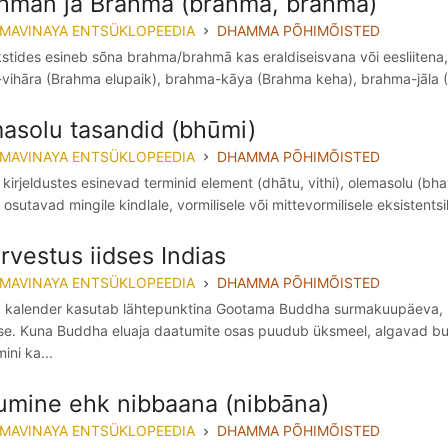
hman ja Brahmā (brahma, brahmā)
MMAVINAYA ENTSÜKLOPEEDIA
DHAMMA PÕHIMÕISTED
kstides esineb sõna brahma/brahmā kas eraldiseisvana või eesliitena,
vihāra (Brahma elupaik), brahma-kāya (Brahma keha), brahma-jāla (
asolu tasandid (bhūmi)
MMAVINAYA ENTSÜKLOPEEDIA
DHAMMA PÕHIMÕISTED
kirjeldustes esinevad terminid element (dhātu, vithi), olemasolu (bhav
 osutavad mingile kindlale, vormilisele või mittevormilisele eksisten
rvestus iidses Indias
MMAVINAYA ENTSÜKLOPEEDIA
DHAMMA PÕHIMÕISTED
ik kalender kasutab lähtepunktina Gootama Buddha surmakuupäeva, h
se. Kuna Buddha eluaja daatumite osas puudub üksmeel, algavad budi
ni ka...
umine ehk nibbaana (nibbāna)
MMAVINAYA ENTSÜKLOPEEDIA
DHAMMA PÕHIMÕISTED