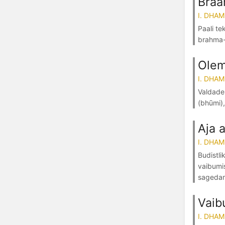
Braa
I. DHA
Paali te
brahma-
Olem
I. DHA
Valdade 
(bhūmi),
Aja a
I. DHA
Budistl
vaibumi
sagedami
Vaib
I. DHA