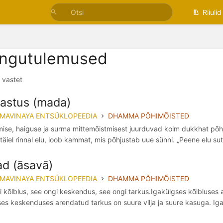
Riiulid
ingutulemused
0 vastet
astus (mada)
MMAVINAYA ENTSÜKLOPEEDIA
DHAMMA PÕHIMÕISTED
se, haiguse ja surma mittemõistmisest juurduvad kolm dukkhat põhjus
äiel rinnal elu, loob kammat, mis põhjustab uue sünni. „Peene elu su
ad (āsavā)
MMAVINAYA ENTSÜKLOPEEDIA
DHAMMA PÕHIMÕISTED
 kõlblus, see ongi keskendus, see ongi tarkus.Igakülgses kõlbluses 
es keskenduses arendatud tarkus on suure vilja ja suure kasuga. Ig