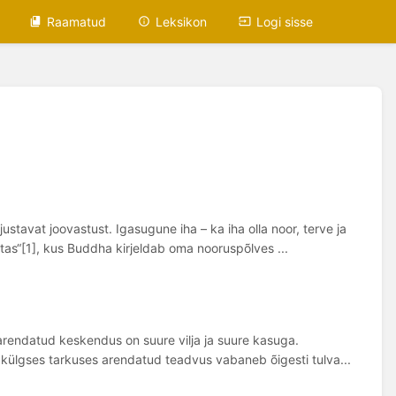
Raamatud
Leksikon
Logi sisse
tavat joovastust. Igasugune iha – ka iha olla noor, terve ja
ttas“[1], kus Buddha kirjeldab oma nooruspõlves ...
arendatud keskendus on suure vilja ja suure kasuga.
akülgses tarkuses arendatud teadvus vabaneb õigesti tulva...