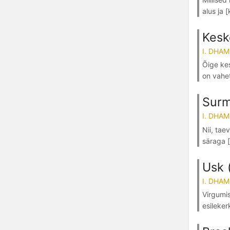
alus ja 
Kesk
I. DHA
Õige ke
on vahet
Surm
I. DHA
Nii, tae
säraga [
Usk 
I. DHA
Virgumis
esileker