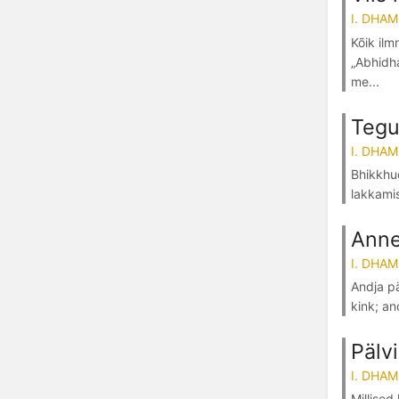
I. DHA
Kõik ilm
„Abhidha
me...
Tegu
I. DHA
Bhikkhud
lakkamis
Anne
I. DHA
Andja pä
kink; an
Pälv
I. DHA
Millised