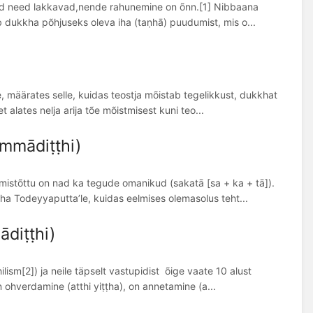
nud need lakkavad,nende rahunemine on õnn.[1] Nibbaana
b dukkha põhjuseks oleva iha (taṇhā) puudumist, mis o...
 määrates selle, kuidas teostja mõistab tegelikkust, dukkhat
 alates nelja arija tõe mõistmisest kuni teo...
mmādiṭṭhi)
mistõttu on nad ka tegude omanikud (sakatā [sa + ka + tā]).
ha Todeyyaputta’le, kuidas eelmises olemasolus teht...
diṭṭhi)
ism[2]) ja neile täpselt vastupidist õige vaate 10 alust
 ohverdamine (atthi yiṭṭha), on annetamine (a...