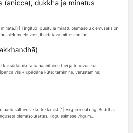
s (anicca), dukkha ja minatus
inata.[1] Tingitud, püsitu ja minatu olemasolu olemuseks on
husolek meeldivast, ihaldatava mittesaamine...
nakkhandhā)
d kui südamikuta banaanitaime tüvi ja teadvus kui
añca viis + upādāna küte; tarnimine, varustamine;
 näeb sõltuvuslikku tekkimist.[1] Virgumisööl nägi Buddha,
 alguseta olemasolurattas. Kogu esimese virgum...