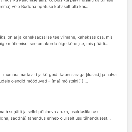
amma) võib Buddha õpetuse kohaselt olla kas...
s, on arija kaheksaosalise tee viimane, kaheksas osa, mis
õige mõtlemise, see omakorda õige kõne jne, mis päädi...
ilmumas: madalaid ja kõrgeid, kauni säraga [ilusaid] ja halva
udele olendid mööduvad – [ma] mõistsin![1] ...
 suṇāti) ja sellel põhineva aruka, usaldusliku usu
ddha, saddhā) tähendus erineb oluliselt usu tähendusest...