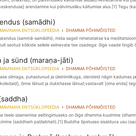
[keskenduse] arendamine kui pälvimusliku käitumise alus.[1] Tegu (k
endus (samādhi)
MMAVINAYA ENTSÜKLOPEEDIA
DHAMMA PÕHIMÕISTED
skendus (sammā-samādhi), mida sageli nimetatakse ka meditatsioonik
ult seotud kõikide sellele eelnevate tee osadega: õige vaade tingib 
 ja sünd (maraṇa-jāti)
MMAVINAYA ENTSÜKLOPEEDIA
DHAMMA PÕHIMÕISTED
vase silmaga, puhastunud ja üleinimlikuga, olendeid nägin kadumas ja 
koledaid], õnne läinud ja dukkhasse läinud;vastavalt [oma enda] teg
(saddha)
MMAVINAYA ENTSÜKLOPEEDIA
DHAMMA PÕHIMÕISTED
e teele sisenemise eeltingimuseks on õige dhamma kuulmine (dhammaṁ
kimine (saddhaṁ paṭilabhati).[1] Buddha õpetuses sisalduva usu (sa