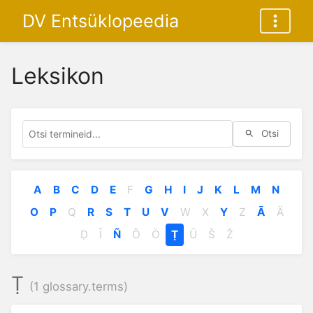
DV Entsüklopeedia
Leksikon
Otsi
A
B
C
D
E
F
G
H
I
J
K
L
M
N
O
P
Q
R
S
T
U
V
W
X
Y
Z
Ā
Ä
Ḍ
Ī
Ñ
Õ
Ö
Ṭ
Ü
Š
Ž
Ṭ
(1 glossary.terms)