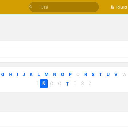
Riiulid
G
H
I
J
K
L
M
N
O
P
Q
R
S
T
U
V
W
Ī
Ñ
Õ
Ö
Ṭ
Ü
Š
Ž