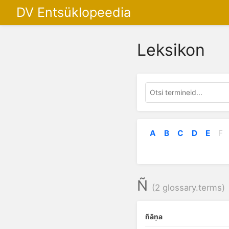
DV Entsüklopeedia
Leksikon
A
B
C
D
E
F
Ñ
(2 glossary.terms)
ñāṇa