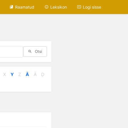
Raamatud
Leksikon
Logi sisse
Otsi
X
Y
Z
Ā
Ä
Ḍ