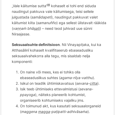
„Vale käitumise sutta“
kohaselt ei tohi end siduda
[8]
naudingut pakkuva vale käitumisega, teisi sellele
julgustada (
samādapeti
), naudingut pakkuvat
vale
t
käitumist kiita (
samanu
ññ
o
) ega sellest ülistavalt rääkida
(
vaṇṇaṁ
bh
ā
sati
) – need teod juhivad uue sü
nni
Niraajasse.
Seksuaalsuhte definitsioon
. Nii Vinayapiṭaka, kui ka
Atthasālinī kohaselt kvalifitseerub ebaseadusliku
seksuaalvahekorra alla tegu, mis sisaldab nelja
komponenti:
On n
aine v
õ
i mees, kes ei tohiks olla
ebaseaduslikus suhtes (
agama-n
īya-vatthu
).
Isikul on teadlik ühtimiskavatsus (
sevana-
citta
).
Isik teeb ühtimiseks ettevalmistusi (
s
evana
-
ppayoga
), näiteks planeerib kohtumist,
organiseerib kohtumiseks vajaliku jms.
On toimunud akt, kus kasutati seksuaalorganeid
(
maggena
magga
-pa
ṭ
ipatti-adhiv
āsaṁa
).