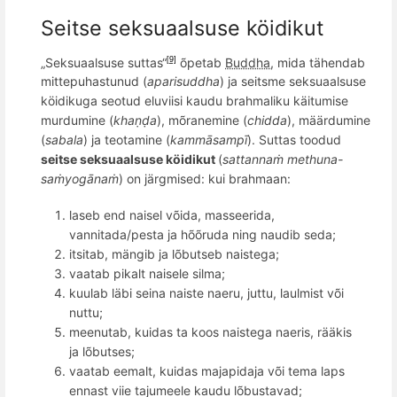
Seitse seksuaalsuse köidikut
„Seksuaalsuse suttas“
õpetab
Buddha
, mida tähendab
[9]
mittepuhastunud (
aparisuddha
) ja seitsme seksuaalsuse
köidikuga seotud eluviisi kaudu brahmaliku käitumise
murdumine (
khaṇḍa
), m
õ
ranemine (
chidda
), määrdumine
(
sabala
) ja teotamine (
kammāsampī
). Suttas toodud
seitse seksuaalsuse köidikut
(
sattanna
ṁ methuna-
saṁyogānaṁ
) on järgmised: kui brahmaan:
laseb end naisel võida, masseerida,
vannitada/pesta ja hõõruda ning naudib seda;
itsitab, mängib ja lõbutseb naistega;
vaatab pikalt naisele silma;
kuulab läbi seina naiste naeru, juttu, laulmist või
nuttu;
meenutab, kuidas ta koos naistega naeris, rääkis
ja lõbutses;
vaatab eemalt, kuidas majapidaja v
õ
i tema laps
ennast viie tajumeele kaudu lõbustavad;