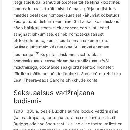
isegi
abielluda. Samuti
aktsepteeritakse Hiina kloostrites
homoseksuaalset käitumist. L
õ
una ja p
õ
hja budistlikes
maades peetakse homoseksuaalset käitumist kõlbetuks,
kuid puudub diskrimineerimine. Sri Lankal, kus ühiskond
näeb
bhikkhu
staatust eluaegsena ega suhtu hästi
sanghast lahkumisse, esineb homoseksuaalsust
bhikkhude puhu, kes ei suuda oma iha kontrollida.
Selliseid juhtumeid käsitletakse Sri Lankal enamasti
huumoriga.
Kuigi
Tai
ühiskonnas suhtutakse
[22]
homoseksuaalsusesse pigem heatahtlikkuse ja/või
m
õ
istmisega, oodatakse sealgi ordineeritud liikmetelt
täielikku tsölibaadi nõude järgimist. Sama nõue kehtib ka
Eesti
Theeravaa
da
Sangha
bhikkhude kohta.
Seksuaalsus vadžrajaana
budismis
1200-1300 a. peale
Buddha
surma loodud vadžrajaana
(ka mantrajaana, tantrajaana, lamaism) erineb oluliselt
Buddha
originaalõpetusest.
Ü
le-
I
ndialine
tantra, millest on