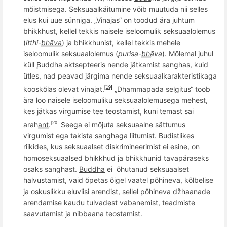
mõistmisega. Seksuaalkäitumine v
õ
ib muutuda nii selles
elus kui uue sünniga. „Vinajas“ on toodud ära juhtum
bhikkhust, kellel tekkis naisele iseloomulik seksuaalolemus
(
itthi-
bhāva
) ja bhikkhunist, kellel tekkis mehele
iseloomulik seksuaalolemus (
purisa
-
bhāva
). M
õ
lemal juhul
küll
Buddha
aktsepteeris nende jätkamist sanghas, kuid
ü
tles, nad peavad j
ärgima nende seksuaalkarakteristikaga
koosk
õ
las olevat vinajat.
„Dhammapada selgitus“ toob
[19]
ära loo naisele iseloomuliku seksuaalolemusega mehest,
kes jätkas virgumise tee teostamist, kuni temast sai
arahant
.
Seega ei mõjuta seksuaalne sättumus
[20]
virgumist ega takista sanghaga liitumist. Budistlikes
riikides, kus seksuaalset diskrimineerimist ei esine, on
homoseksuaalsed bhikkhud ja bhikkhunid tavapäraseks
osaks sanghast.
Buddha
ei õhutanud seksuaalset
halvustamist, vaid õpetas õigel vaatel põhineva, kõlbelise
ja oskuslikku eluviisi arendist, sellel põhineva džhaanade
arendamise kaudu tulvadest vabanemist, teadmiste
saavutamist ja nibbaana teostamist.