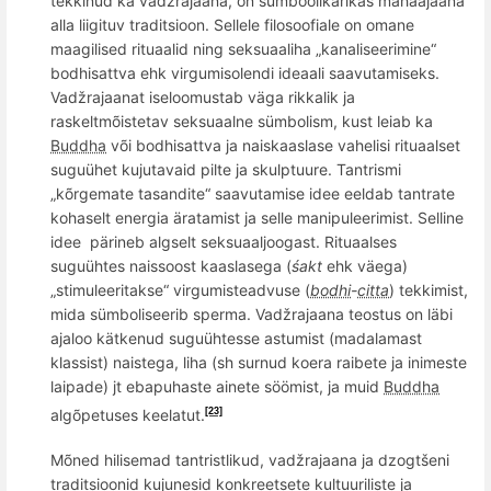
tekkinud ka vadžrajaana, on sümboolikarikas mahaajaana
alla liigituv traditsioon. Sellele filosoofiale on omane
maagilised rituaalid ning seksuaaliha „
kanaliseerimine
“
bodhisatt
va ehk virgumisolendi ideaali saavutamiseks.
Vadžrajaanat iseloomustab väga rikkalik ja
raskeltm
õ
istetav seksuaalne sümbolism, kust leiab ka
Buddha
või bodhisattva ja naiskaaslase vahelisi rituaalset
suguühet kujutavaid pilte ja skulptuure
. Tantrismi
„k
õ
rgemate tasandite
“ saavutamise idee eeldab tantrate
kohaselt energia äratamist ja selle
manipuleerimist. Selline
idee p
ärineb
algselt
seksuaaljoogast. Rituaalses
suguühtes naissoost kaaslasega (
śakt
ehk väega)
„
stimuleeritakse
“ virgumisteadvuse (
bodhi
-
citta
) tekkimist,
mida sü
mboliseerib sperma. Vad
žrajaana teostus on läbi
ajaloo kä
tkenud sugu
ühtesse astumist (madalamast
klassist) naistega, liha (sh surnud
koe
ra raibete ja inimeste
laipade) jt ebapuhaste ainete söömist, ja muid
Buddha
algõpetuses keelatut.
[23]
M
õ
ned hilisemad tantristlikud, vadžrajaana ja dzogtšeni
traditsioonid kujunesid konkreetsete kultuuriliste ja