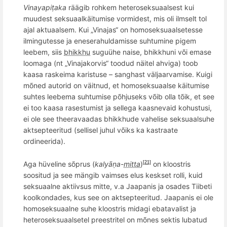
Vinayapiṭaka
räägib rohkem heteroseksuaalsest kui
muudest seksuaalkäitumise vormidest, mis oli ilmselt tol
ajal aktuaalsem. Kui „Vinajas“ on homoseksuaalsetesse
ilmingutesse ja eneserahuldamisse suhtumine pigem
leebem, siis
bhikkhu
suguühe naise, bhikkhuni või emase
loomaga (nt „Vinajakorvis“ toodud näitel ahviga) toob
kaasa raskeima karistuse – sanghast vä
ljaarvamise.
Kuigi
m
õ
ned autorid on väitnud, et homoseksuaalse käitumise
suhtes leebema suhtumise p
õ
hjuseks
võib olla t
õ
ik, et see
ei too kaasa rasestumist ja sellega kaasnevaid kohustusi,
ei ole see theeravaadas bhikkhude vahelise seksuaalsuhe
aktsepteeritud (sellisel juhul v
õ
iks ka kastraate
ordineerida).
Aga hüveline s
õprus (
kalyāṇa-
mitta
)
on kloostris
[21]
soositud ja see mängib vaimses elus keskset rolli, kuid
seksuaalne aktiivsus
mitte
, v.a Jaapanis ja osades Tiibeti
koolkondades, kus see on aktsepteeritud. Jaapanis ei ole
homoseksuaalne suhe kloostris midagi ebatavalist ja
heteroseksuaalsetel preestritel on mõnes sektis lubatud