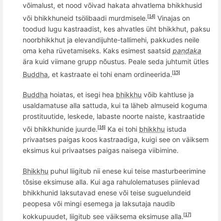
v
õ
imalust, et nood v
õ
ivad
hakata ahvatlema
bhikkhusid
v
õ
i bhikkhuneid tsölibaadi murdmisele.
Vinajas on
[14]
toodud lugu kastraadist, kes ahvatles ü
ht bhikkhut, paksu
noorbhikkhut ja elevandijuhte-tallimehi, pakkudes neile
oma keha r
üvetamiseks. Kaks esimest saatsid
paṇḍaka
ä
ra kuid viimane grupp n
õ
ustus. Peale seda juhtumit ü
tles
Buddha
, et
kastraate ei tohi enam
ordineerida.
[15]
Buddha
hoiatas, et isegi hea
bhikkhu
v
õ
ib kahtluse ja
usaldamatuse alla sattuda, kui ta lä
heb almuseid koguma
prostituutide, leskede, labaste noorte naiste,
kastraatide
v
õ
i bhikkhunide juurde.
Ka ei tohi
bhikkhu
istuda
[16]
privaatses paigas koos
kastraadiga, kuigi see on väiksem
eksimus kui privaatses paigas naisega viibimine.
Bhikkhu
puhul liigitub nii enese kui teise masturbeerimine
t
õ
sise eksimuse alla. Kui aga rahulolematuses piinlevad
bhikkhunid laksutavad enese v
õ
i teise suguelundeid
peopesa v
õ
i mingi esemega ja laksutaja naudib
kokkupuudet, liigitub see väiksema eksimuse alla.
[17]