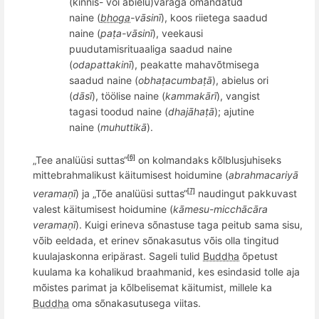
(kinnis- või abielu)varaga omandatud
naine (
bhoga
-v
āsinī
), koos riietega saadud
naine (
paṭ
a-v
āsinī
), veekausi
puudutamisrituaaliga saadud naine
(
odapattakinī
), peakatte mahav
õ
tmisega
saadud naine (
obhaṭacumbaṭā
), abielus ori
(
dāsī
), töölise naine (
kammakārī
), vangi
st
tagasi toodud naine (
dhajāhaṭā
);
ajutine
naine (
muhuttikā
).
„Tee analüüsi suttas“
on kolmandaks kõlblusjuhiseks
[6]
mittebrahmalikust käitumisest hoidumine (
abrahmacariyā
verama
ṇī
) ja „Tõe analüüsi suttas“
naudingut pakkuvast
[7]
valest käitumisest hoidumine (
kā
mesu
-
micch
ācā
ra
verama
ṇī
). Kuigi erineva sõnastuse taga peitub sama sisu,
võib eeldada, et erinev sõnakasutus võis olla tingitud
kuulajaskonna eripärast. Sageli tulid
Buddha
õpetust
kuulama ka kohalikud
braahman
id, kes esindasid tolle aja
mõistes parimat ja kõlbelisemat käitumist, millele ka
Buddha
oma sõnakasutusega viitas.