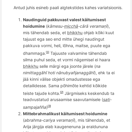
Antud juhis esineb paali algtekstides kahes variatsioonis.
Naudinguid pakkuvast valest käitumisest
hoidumine
(
kā
mesu
-
micchā
-cārā
verama
ṇī
),
mis tähendab seda, et
bhikkhu
ohjab kõiki kuut
tajuust ega seo end mitte ühegi naudingut
pakkuva vormi, heli, lõhna, maitse, puute ega
dhammaga.
Tajuuste valvamine tähendab
[1]
silma puhul seda, et vormi nägemisel ei haara
bhikkhu
selle märgi ega joonte järele (
na
nimittagg
āhī hoti nānubya
ñ
janagg
āhī
), ehk ta ei
jää kinni väli
se objekti omadustesse ega
detailidesse. Sama p
õ
him
õ
te kehtid k
õ
ikide
teiste tajude kohta.
Järgmiseks keskendub ta
[2]
teadvustatud arusaamise saavutamisele (
sati
-
sampaja
ññ
a
)
[3]
Mittebrahmalikust käitumisest hoidumine
(
abrahma-cariya
verama
ṇī
), mis tähendab, et
Arija järgija elab kaugenenuna ja eraldununa