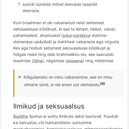
soovib sündida mõnel deevade tasandil
deevana.
Kuni braahman ei ole vabanenud neist seitsmest
seksuaalsuse köidikust, ei saa ta l
ein
ast, halast
, valu
st,
pahameelest, ahastusest (
soka
-
parideva
-dukkha-
domanass-upāyāsā
) ja dukkhast vabaneda ega virguda.
Kes aga hoidub seitsmest seksuaalsuse köidikust ja
hülgab need ning elab brahmalikku elu, see saavutab
teadmise (
ñāṇa
), nägemise (
dassana
) ning mõistmise:
K
õ
igutamatu on minu vabanemine, see on minu
viimane sünd, ei ole enam uut olemasolu.
[10]
Ilmikud ja seksuaalsus
Buddha
õpetus ei suhtu ilmikute seksi taunivalt. Puudub
ka halvustav v
õ
i hukkam
õ
istev suhtumine
masturbeerimise, homoseksuaalsuse, mitmenaisepidamise