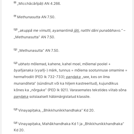
[8]
„
Micch
ācārīpāḷi AN 4.266.
[9]
Methunasutta
AN 7.50.
[10]
„akuppā me vimutti, ayamantimā
jāti
, natthi dāni punabbhavo.“
–
„Methunasutta
“
AN 7.50.
[11]
„Methunasutta
“
AN 7.50.
[12]
ubhato
m
õ
lemad, kahene, kahel moel, m
õ
lemal poolel +
bya
ñ
janaka
(
vya
ñ
j
-) märk, tunnus = m
õ
lema sootunnuse omamine =
hermafrodiit (PED lk 732-733);
paṇḍaka
„see, kes on ilma
munanditeta“ (sündinult v
õ
i ka hiljem k
astreeritud
), kujundlikus
kõnes ka „n
õ
rguke“ (PED lk 921). Varasemates tekstides viitab s
õ
na
paṇḍaka
sotsiaalselt hä
bim
ä
rgistatud klassile.
[13]
Vinayapiṭaka, „
Bhikkhunikkhandhaka
“ Kd 20.
[14]
Vinayapiṭaka, Mahākhandhaka Kd 1 ja „
Bhikkhunikkhandhaka
“
Kd 20.