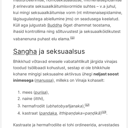
jt erinevate seksuaalkäitumisvormide suhtes – v.a juhul,
kui mingi seksuaalkäitumise vorm (nt mitmenaisepidamine,
lägisugulastega abiellumine jms) on seadusega keelatud.
Küll aga
julgustab
Buddha
õiget dhammat teostama,
ihasid kontrollima
ning s
õ
ltuvustest ja seksuaalköidikutest
vaba
nenuna puhast elu elama.
[11]
Sangha
ja seksuaalsus
B
hikkhud
võtavad
enesele vabatahtlikult j
ä
rgida
vinajas
toodud ts
ö
libaadi kohustust, sestap ei ole bhikkhule
kohane mingigi seksuaalne aktiivsus ühegi
neljast soost
inimesega
(
manussa
), milleks on Vinaja kohaselt:
mees (
purisa
),
n
aine (
itthi
),
hermafrodiit (
ubhatobya
ñ
janaka
),
[12]
kastraat (
paṇḍaka
, itthipaṇḍaka=paṇḍikā
)
.
[13]
Kastraate ja
hermafrodiite
ei tohi ordineerida, arvestades