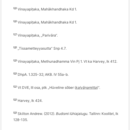
[15]
Vinayapiṭaka, Mahākhandhaka Kd 1.
[16]
Vinayapiṭaka, Mahākhandhaka Kd 1.
[17]
Vinayapiṭaka, „Parivāra“.
[18]
„Tissametteyyasutta
“
Snp 4.7.
[19]
Vinayapiṭaka, Methunadhamma Vin Pj 1. Vt ka Harvey, lk 412.
[20]
DhpA. 1.325-32; AKB. IV 55a-b.
[21]
Vt DVE, III osa, ptk „Hüveline s
õ
ber (
kalyāṇamitta
)“.
[22]
Harvey, lk 424.
[23]
Skilton
Andrew. (2012).
Budismi lühiajalugu.
Tallinn: Koolibri, lk
128-135.