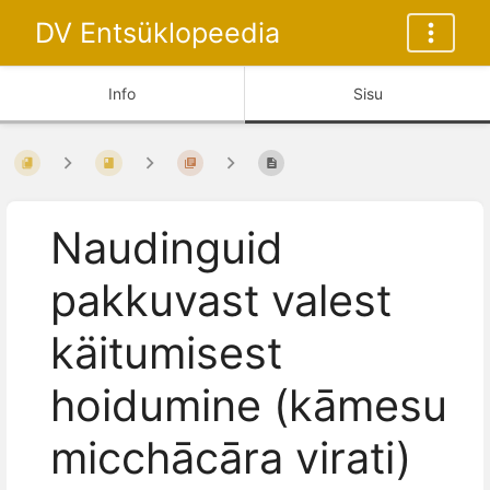
DV Entsüklopeedia
Info
Sisu
Naudinguid
pakkuvast valest
käitumisest
hoidumine (kāmesu
micchācāra virati)