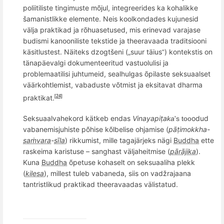
poliitiliste tingimuste m
õ
jul, integreerides ka kohalikke
šamanistlikke elemente. Neis koolkondades kujunesid
välja praktikad ja r
õ
huasetused, mis erinevad varajase
budismi kanooniliste tekstide ja theeravaada traditsiooni
käsitlustest. Näiteks dzogtš
eni (
„
suur t
ä
ius
) kontekstis on
“
tänapäevalgi dokumenteeritud vastuolulisi ja
problemaatilisi juhtumeid, sealhulgas õpilaste seksuaalset
väärkohtlemist, vabaduste võtmist ja eksitavat dharma
praktikat.
[24]
Seksuaalvahekord kätkeb endas
Vinayapiṭa
odud
ka
's too
vabanemisjuhiste p
õ
hise k
õ
lbelise ohjamise (
pāṭimokkha-
saṁvara
-
sīla
) rikkumist, mille tagajärjeks nägi
Buddha
ette
raskeima karistuse – sanghast väljaheitmise (
pārājika
).
Kuna
Buddha
õ
petuse kohaselt on seksuaaliha plekk
(
kilesa
), millest tuleb vabaneda, siis on vadžrajaana
tantristlikud
praktikad theeravaadas v
ä
listatud
.