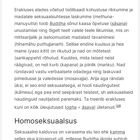
Erakluses elades v
õ
etud ts
ö
libaadi kohustuse rikkumine ja
madalale seksuaalsuhtesse laskumine (
methuna-
manuyutta
) toob
Buddha
s
õ
nul kaasa
õ
petuse (
sāsana
)
unustamise ning
õ
igelt teelt valele teele
liikumise, mis on
mittearijalik ja iseloomustab madalaid tavainimesi
(
hīnamāhu puthujjanaṁ
). Sellise endine kuulsus ja hea
maine (
yaso kitti
) on rikutud ja nad on m
õ
tetest
(
saṅkappehi
) r
õ
hutud. Kuuldes, mida teised neist
räägivad, on neil kurb (
kapaṇa
) ja piinlik (
maṅku
). Nad
ründavad vastu verbaalsete odadega ning laskuvad
pimedusse ja valedesse (
mosavajja
). Arija aga rä
ndab
üksi, ei seo end seksuaalsega, ei hooli naudingutest
(
kā
mesu
) ega pea end seepärast teistest, sh seksuaalseid
naudinguid nautijatest paremaks. Ta treenib erakluses
kuni on k
õ
ik üleujutused (
ogha
=
āsava
) ületanud.
[18]
Homoseksuaalsus
Seksuaalne kalduvus on varasema elu teo ehk
kamma
selles elus küpsenud
vili
, millesse
Buddha
järgija suhtub