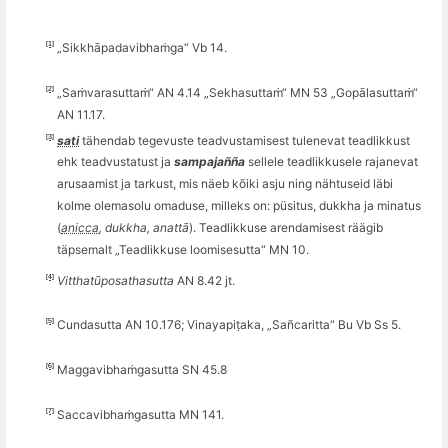
[1]
„Sikkhāpadavibhaṁga
“
Vb 14.
[2]
„Saṁvarasutta
ṁ“
AN 4.14 „Sekhasutta
ṁ“
MN 53 „Gopālasutta
ṁ“
AN 11.17.
[3]
sati
tähendab tegevuste teadvustamisest tulenevat teadlikkust
ehk teadvustatust ja
sampaja
ññ
a
sellele teadlikkusele rajanevat
arusaamist ja tarkust
, mis n
äeb kõiki asju ning nähtuseid läbi
kolme olemasolu omaduse, milleks on: püsitus, dukkha ja minatus
(
anicca
, dukkha, anatt
ā
). Teadlikkuse arendamisest rää
gib
t
äpsemalt „Teadlikkuse loomisesutta
“
MN 10.
[4]
Vitthatūposathasutta
AN 8.42 jt.
[5]
Cundasutta AN 10.176; Vinayapiṭaka, „Sa
ñ
caritta
“
Bu Vb Ss 5.
[6]
Maggavibha
ṁgasutta SN 45.8
[7]
Saccavibha
ṁgasutta MN 141.