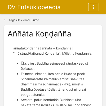
DV Entsüklopeedia
Tagasi leksikoni juurde
Aññāta Koṇḍañña
aññātakoṇḍañña [aññāta + koṇḍañña]
"mõistnud/taibanud Kondanja"; Mõistnu Kondannja.
Üks viiest Buddha esimesest rändaskeedist
õpilasest.
Esimene inimene, kes peale Buddha poolt
"dhammaratta käimalükkamist" saavutas
dhammasilma (dhammacakkhu), mõistis
Buddha õpetuse tõelist tähendust ning sai
vooguastunuks.
Seejärel palus Kondañña Buddhalt luba 
hakata tema järgijaks, misläbi sai Kondaññast 