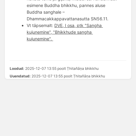
esimene Buddha bhikkhu, pannes aluse 
Buddha sanghale – 
Dhammacakkappavattanasutta SN56.11.  
Vt täpsemalt: 
DVE, I osa, ptk "Sangha 
kujunemine", "Bhikkhude sangha 
kujunemine". 
Loodud:
2025-12-07 13:55 poolt Ṭhitañāṇa bhikkhu
Uuendatud:
2025-12-07 13:55 poolt Ṭhitañāṇa bhikkhu