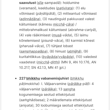
saavutust
(
sīla
-sampad
ā
): hoidumine
(
verama
ṇi
), keeldudes (
paṭivirata
): (1) elu
v
õ
tmisest (
pāṇātipātā
), (2) m
itteantud
võtmisest
(
adinnādāna
), (3) naudinguid pakkuvast valest
käitumisest (
kā
mesu
micchā
-
cāra
) /
mittebrahmalikust käitumisest (
abrahma-cariyā
),
(4) v
ale r
ääkimisest (
musā
-v
āda
), (5) laimu
k
õ
nelemisest (
pisunā-vāca
), (6) karmist k
õ
nest
(
pharusā-vāca
), (7) tühjast lobast
(
samphappalāpa
), (8) himust (
abhijjhā
), (9)
kuritahtlikkus (
byāpāda
/
vyāpāda
), (10) valedest
vaadetest (
micchā
-
diṭṭhi
) (MN 9, AN 10.176, AN
10.217, SN 42.13, MN 41 jpt.)
227
bhikkhu
vabanemisjuhist
(
bhikkhu
pāṭimokkha
): I. Väljaarvamine (
pārājika
-pāḷi
): 4
väljaarvamist (
pārājika
); 13
sangha
kogunemisega seotud ettekirjutust
(
saṁghādisesa
); 2 määratlemata ettekirjutust
(
aniyata
); 30 loobumisega seotud ettekirjutust