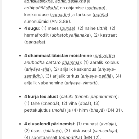
adhisīlasikkhā
,
adhicittasikkhā
ja
adhipa
ññā
sikkhā
on ohjamise (
saṁvara
),
keskenduse (
samādhi
) ja tarkuse (
paññā
)
sü
non
üümid (AN 3.89).
4 sugu
: (1) mees (
purisa
), (2) n
aine (
itthi
), (2)
hermafrodiit (
ubhatobya
ñ
janaka
), (2) kastraat
(
paṇḍaka
).
4 dhammast läbistav mõistmine
(
paṭivedha
anubodha cattaro
dhamma
): (1) aaralik k
õ
lblus
(
ariyāya-
sīla
), (2) arijalik keskendus (
ariyaya-
samādhi
), (3) arijalik tarkus (
ariyaya-
paññā
), (4)
arijalik vabanemine (
ariyaya-vimutti
).
4 kurja teo alust
(
cat
ūhi ṭhānehi pāpakamma
):
(1) tahe (
chandā
), (2) viha (
dos
ā
), (3)
pettekujutlus (
mohā
) ja
(4) hirm (
bhayā
) (DN 31).
4 elusolendi pärinemist
: (1) munast (
avḍaja
),
(2) üsast (
jalābuja
), (3) niiskusest (
saṁsedaja
),
(4
) spontaanselt (
opap
ātika
) (MN 12).