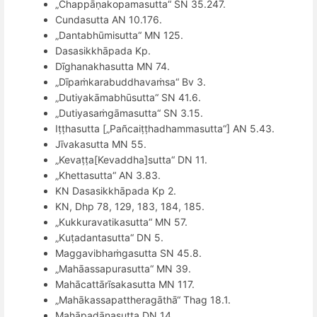
„Chappāṇakopamasutta
“
SN 35.247.
Cundasutta AN 10.176.
„
Dantabh
ūmisutta
“
MN 125.
Dasasikkh
āpada Kp.
Dīghanakhasutta MN 74.
„Dīpaṁkarabuddhavaṁsa
“
Bv 3.
„Dutiyakā
mabh
ūsutta
“
SN 41.6.
„Dutiyasaṁgāmasutta
“
SN 3.15.
Iṭṭhasutta
[
„Pa
ñ
cai
ṭṭhadhammasutta
“
] AN 5.43.
Jīvakasutta MN 55.
„Kevaṭṭ
a[Kevaddha]sutta
“
DN 11.
„Khettasutta
“
AN 3.83.
KN Dasasikkh
āpada Kp 2.
KN, Dhp 78, 129, 183, 184, 185.
„Kukkuravatikasutta
“
MN 57.
„Kuṭadantasutta
“
DN 5.
Maggavibha
ṁgasutta SN 45.8.
„Mahāassapurasutta
“
MN 39.
Mahā
catt
ārīsakasutta MN 117.
„Mahākassapattheragāth
ā“
Thag 18.1.
Mahāpadānasutta DN 14.