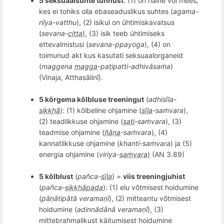
5 seksuaalsuhte tunnust
: (1) on n
aine v
õ
i mees,
kes ei tohiks olla ebaseaduslikus suhtes (
agama-
n
īya-vatthu
), (2) isikul on ühtimiskavatsus
(
sevana-
citta
), (3) isik teeb ühtimiseks
ettevalmistusi (
s
evana
-ppayoga
), (4) on
toimunud akt kus kasutati seksuaalorganeid
(
maggena
magga
-pa
ṭ
ipatti-adhiv
āsaṁa
)
(Vinaja, Atthasālinī).
5 k
õ
rgema
kõlbluse treeningut
(
adhisīla-
sikkhā
): (1) k
õ
lbeline ohjamine (
sīla
-sa
ṁ
vara
),
(2) teadlikkuse ohjamine (
sati
-sa
ṁ
vara
), (3)
teadmise ohjamine (
ñāṇa
-sa
ṁ
vara
), (4)
kannatlikkuse ohjamine (
khanti-sa
ṁ
vara
) ja (5)
energia ohjamine (
viriya-
saṁvara
) (AN 3.89)
5 kõlblust
(
pa
ñ
ca-
sīla
) =
viis treeningjuhist
(
pa
ñ
ca-
sikkhāpada
): (1) elu võtmisest hoidumine
(
pāṇātipātā
verama
ṇī
), (2) mitteantu võtmisest
hoidumine (
adinnādānā
verama
ṇī
), (3)
mittebrahmalikust käitumisest hoidumine