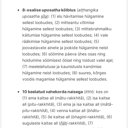
8-osalise
uposatha
k
õ
lblus
(
aṭṭhangika
uposatha
sīla
): (1) elu hävitamise hü
lgamine
sellest loobudes; (2) mitteantu võtmise
hülgamine sellest loobudes; (3) mittebrahmaliku
käitumise hülgamine sellest loobudes; (4) vale
rääkimise hülgamine sellest loobudes; (5)
joovastavate ainete ja jookide hülgamine neist
loobudes; (6) söömine päeva ühes osas ning
hoidumine söömisest öösel ning toidust valel ajal;
(7) meelelahutuse ja kaunistuste kandmise
hülgamine neist loobudes; (8) suures, kõrges
voodis magamise hülgamine sellest loobudes.
10 keelatud vahekorda naisega
(
itthi
): kes on
(1) ema kaitse all (mātu-rakkhitā), (2) isa kaitse
all (
pitu-rakkhitā
), (3) ema ja isa kaitse all (
mātā-
pi­tu­-rak­khitā
), (4) venna kaitse all (
bh
ātu-
rakkhitā
), (5)
õ
e kaitse all (
bhagi
­ni-­rak­khitā
), (6)
sugulaste kaitse all (
ñāti
-rakkhitā
), (7)