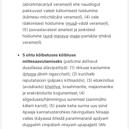
(
abrahmacariyā
verama
ṇī
) ehk naudingut
pakkuvast valest käitumisest hoidumine
(
kā
mesu
-
micch
ācā
ra verama
ṇī
), (4) v
ale
r
ääkimisest hoidumine (
musā
-vādā
verama
ṇī
),
(5) joovastavatest ainetest ja jookidest
hoidumine (
surā
-
meraya
-
majja
-pam
ā
da-
ṭṭhānā
verama
ṇī
).
5 ohtu kõlbetuses kõlbluse
mittesaavutamiseks
(
pa
ñ
cime
ādīnavā
duss
īlassa sīlavipattiyā
): (1) rikkuse kaotamine
(
bhoga
-j
āniṁ
nigacchati
); (2) k
uri/halb
reputatsioon (
pāpako kittisaddo
); (3) e
bakindlus
(
avis
ā
rado
)
khattiya
, braahmanite
, majaomanike
ja erakrändurite kogunemisel; (4)
s
õ
geduses/hämmingus suremisel (
samm
ūḷho
kālaṁ karoti
); (5) peale keha surma uus sünd
Apaaja kannatusterohkes hävingulises Niraaja
vallas (
kāyassa bhedā
para
ṁ
mara
ṇā apāyaṁ
duggatiṁ
vinip
ātaṁ nirayaṁ upapajjati
) (AN