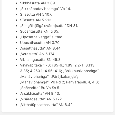
Sikkhā
sutta AN 3.89
„Sikkhāpadavibhaṁga
“
Vb 14.
Sīlasutta AN 5.107.
Sī
lasutta AN 5.213.
„Siṁgā
la[Sig
ālovāda]sutta
“
DN 31.
Sucaritasutta KN Iti 65.
„
Uposatha vagga
“
suttad.
Uposathasutta AN 3.70.
„Vāseṭṭhasutta
“
AN 8.44.
„Verasutta
“
AN 5.174.
Vibha
ṁgasutta SN 45.8,
Vinayapiṭaka 1.70; i.85-6.; 1.89; 2.271; 3.113. ;
3.35; 4.260.1; 4.96; 416; „
Bhikkhunivibha
ṁga
“
;
„Mahāvibhaṁga
“
, „Pārājikakaṇḍa
“
;
„Mahāvibhaṁga
“
, Vb Pd 2; Pariv
ārapāḷi, 4, 4.3;
„Sa
ñ
caritta
“
Bu Vb Ss 5.
„Visākhāsutta
“
AN 8.43.
„Visāradasutta
“
AN 5.172.
„Vitthatūposathasutta
“
AN 8.42.
Ava