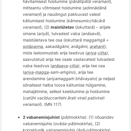
hävitamisest hoidumine (
pāṇātipātā
verama
ṇī
),
mitteantu võtmisest hoidumine (
adinnādānā
verama
ṇī
) ja naudingut pakkuvast valest
käitumisest hoidumine (
kā
mesumicch
ācārā
verama
ṇī
), (2)
maistületav
(
lokuttarā
) – arijale
omane (
ariyā
), tulvadest vaba (
anāsavā
),
maistületava tee osa (
lokuttarā
magga
ṁgā
=
sotāpanna
, sakadāgā
mi, an
āgāmi,
arahant
),
mida iseloomustab arija teadvus (
ariya
-
citta
),
saavutatud arija tee osale vastavatest tulvadest
vaba teadvus (
anāsava
-
citta
), arija tee osa
(
ariya
-
magga
-sam-aṁ
gino
), arija tee
arendamine (
ariyamaggaṁ
bh
āvayato
) ja neljast
s
õ
nalisest halba toova k
äitumise hülgamine,
mahajätmine, sellest keeldumine ja hoidumine
(
cat
ū
hi vac
ī
duccaritehi
ārati virati paṭivirati
veramaṇī
). (MN 117)
2 vabanemisjuhist
(
pāṭimokkha
): (1) nõuandev
vabanemisjuhis (
ovā
da-p
āṭimokkha
), (2)
korralduslik vabanemisjuhis (
āṇā-pāṭimokkha
).