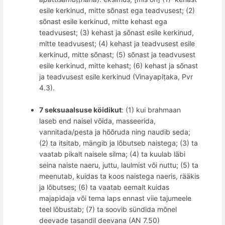
esile kerkinud, mitte s
õ
nast ega teadvusest; (2)
s
õ
nast esile kerkinud, mitte kehast ega
teadvusest; (3) kehast ja s
õ
nast esile kerkinud,
mitte teadvusest; (4) kehast ja teadvusest esile
kerkinud, mitte s
õ
nast; (5) s
õ
nast ja teadvusest
esile kerkinud, mitte kehast; (6) kehast ja s
õ
nast
ja teadvusest esile kerkinud (Vinayapiṭ
aka, Pvr
4.3).
7 seksuaalsuse köidikut
: (1) kui brahmaan
laseb end naisel võida, masseerida,
vannitada/pesta ja hõõruda ning naudib seda;
(2) ta itsitab, mängib ja lõbutseb naistega; (3) ta
vaatab pikalt naisele silma; (4) ta kuulab läbi
seina naiste naeru, juttu, laulmist või nuttu; (5) ta
meenutab, kuidas ta koos naistega naeris, rääkis
ja lõbutses; (6) ta vaatab eemalt kuidas
majapidaja v
õ
i tema laps ennast viie tajumeele
teel lõbustab; (7) ta soovib sündida mõnel
deevade tasandil deevana (AN 7.50)