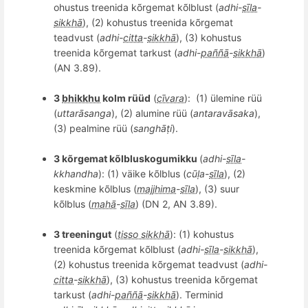
ohustus treenida k
õ
rgemat kõlblust (
adhi
-
sīla
-
sikkhā
), (2) kohustus treenida k
õ
rgemat
teadvust (
adhi
-
citta
-
sikkhā
), (3) kohustus
treenida k
õ
rgemat tarkust (
adhi
-
paññā
-
sikkhā
)
(AN 3.89).
3
bhikkhu
kolm rüüd
(
cīvara
): (1) ülemine rüü
(
uttar
ā
sanga
), (2) alumine rüü (
antarav
āsaka
),
(3)
pealmine r
üü (
sanghāṭi
).
3 kõrgemat kõlbluskogumikku
(
adhi-
sīla
-
kkhandha
): (1) väike kõlblus (
cūḷa-
sīla
), (2)
keskmine kõlblus (
majjhima
-
sīla
), (3) suur
kõlblus (
mahā
-
sīla
) (DN 2, AN 3.89).
3 treeningut
(
tisso sikkhā
): (1) kohustus
treenida k
õ
rgemat kõlblust (
adhi
-
sīla
-
sikkhā
),
(2) kohustus treenida k
õ
rgemat teadvust (
adhi
-
citta
-
sikkhā
), (3) kohustus treenida k
õ
rgemat
tarkust (
adhi
-
paññā
-
sikkhā
).
Terminid