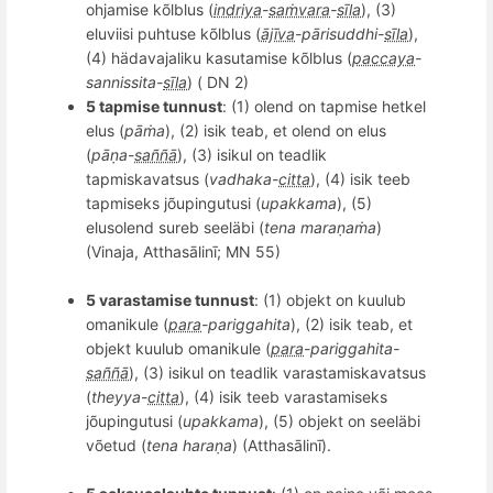
ohjamise k
õ
lblus (
indriya
-
saṁvara
-
sīla
), (3)
eluviisi puhtuse kõlblus (
ājīva
-pā
risuddhi-
sīla
),
(4) hädavajaliku kasutamise kõlblus (
paccaya
-
sannissita-
sīla
) ( DN 2)
5 tapmise tunnust
: (1) o
lend
on tapmise hetkel
elus (
pāṁa
), (2) i
sik
teab, et olend on elus
(
pāṇa-
saññā
), (3) isikul on teadlik
tapmiskavatsus (
v
adhaka
-
citta
), (4) isik teeb
tapmiseks j
õ
upingutusi
(
upakkama
), (5)
e
lusolend sureb
seeläbi (
tena maraṇaṁa
)
(Vinaja, Atthasālinī; MN 55)
5 varastamise tunnust
: (1) objekt on kuulub
omanikule (
para
-
pariggahita
), (2) isik teab, et
objekt kuulub omanikule (
para
-pariggahita-
saññā
), (3) isikul on teadlik varastamiskavatsus
(
theyya-
citta
), (4) i
sik teeb
varastamiseks
j
õ
upingutusi (
upakkama
), (5) objekt on seeläbi
võetud (
tena
hara
ṇa
) (Atthasālinī).