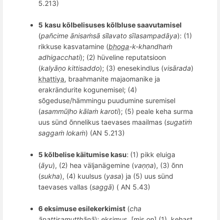
5.213)
5
kasu kõlbelisuses k
õ
lbluse saavutamisel
(
pa
ñ
cime
ā
nisa
ṁsā sī
lavato s
īlasampadāya
): (1)
rikkuse kasvatamine (
bhoga
-k-khandhaṁ
adhigacchati
); (2) hüveline reputatsioon
(
kalyāṇo kittisaddo
); (3)
enesekindlus (
visā
rada
)
khattiya
, braahmanite majaomanike ja
erakrändurite kogunemisel; (4)
s
õ
geduse/hämmingu puudumine suremisel
(
asammūḷho kālaṁ karoti
); (5) peale keha surma
uus sünd
õ
nnelikus taevases maailmas (
sugatiṁ
sagga
ṁ lokaṁ
) (AN 5.213)
5 kõlbelise käitumise kasu
:
(1) pikk eluiga
(
āyu
), (2) hea väljanägemine (
vaṇṇa
), (3) õnn
(
sukha
), (4) kuulsus (
yasa
) ja (5) uus sünd
taevases vallas (
sagg
ā
) ( AN 5.43)
6 eksimuse esilekerkimist
(
cha
ā
pattisamu
ṭṭhānā
): eksimus,
[
mis on
]
(1) kehast