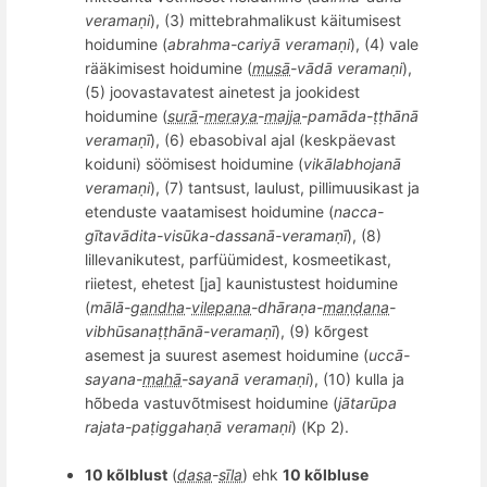
verama
ṇi
), (3) mittebrahmalikust käitumisest
hoidumine (
abrahma-cariyā
verama
ṇi
), (4) v
ale
r
ääkimisest hoidumine (
musā
-vādā
verama
ṇi
),
(5) joovastavatest ainetest ja jookidest
hoidumine (
surā
-
meraya
-
majja
-pam
ā
da-
ṭṭhānā
verama
ṇī
), (6) ebasobival ajal (keskpäevast
koiduni) söömisest hoidumine (
vikālabhojanā
verama
ṇi
), (7) tantsust, laulust, pillimuusikast ja
etenduste vaatamisest hoidumine (
nacca-
g
ī
tav
ā
dita-vis
ūka-dassanā
-verama
ṇī
), (8)
lillevanikutest
, parf
üümidest, kosmeetikast,
riietest, ehetest
[
ja
]
kaunistustest hoidumine
(
mālā-
gandha
-
vilepana
-dhāraṇa-
maṇḍana
-
vibh
ūsanaṭṭhānā
-verama
ṇī
), (9) kõrgest
asemest ja suurest asemest hoidumine (
ucc
ā-
sayana-
mahā
-sayanā
verama
ṇi
), (10) kulla ja
h
õ
beda vastuv
õ
tmisest hoidumine (
jātarūpa
rajata-paṭ
iggaha
ṇā
verama
ṇi
) (
Kp 2
).
10 kõlblust
(
dasa
-
sīla
) ehk
10 k
õ
lbluse