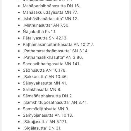
Mahā
parinibb
ānasutta DN 16.
Mahāsakuludāyisutta MN 77.
„Mahāsīhanādasutta
“
MN 12.
„Methunasutta
“
AN 7.50.
Ñāṇ
akathā Ps 1.1.
Pāṭaliyasutta SN 42.13.
Paṭhamasa
ñ
cetanikasutta AN 10.217.
„Paṭhamasaṁgāmasutta
“
SN 3.14.
„Paṭhamasikkhāsutta
“
AN 3.86.
Saccavibha
ṁgasutta MN 141.
Sādhusutta AN 10.178.
„Sakkasutta
“
AN 10.46.
Sāleyyakasutta MN 41.
Sallekhasutta MN 8.
Sāma
ññ
aphalasutta DN 2.
„Saṁkhittūposathasutta
“
AN 8.41.
Samm
ādiṭṭhisutta MN 9.
Saṁyojanasutta AN 10.13.
„Sārajjasutta
“
AN 5.171.
„Sīgālasutta
“
DN 31.