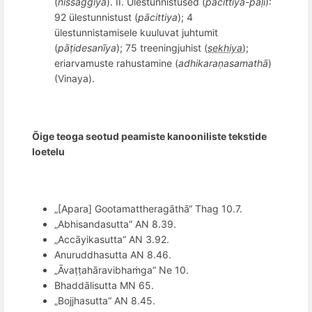
(
nissaggiya
). II. Ülestunnistused (
pācittiya-pāḷi
):
92 ülestunnistust (
pācittiya
); 4
ülestunnistamisele kuuluvat juhtumit
(
pāṭ
idesan
īya
); 75 treeningjuhist (
sekhiya
);
eriarvamuste rahustamine (
adhikaraṇasamathā
)
(Vinaya).
Õige teoga
seotud
peamiste
kanooniliste tekstide
loetel
u
„[Apara] Gootamattheragāth
ā“
Thag 10.7.
„
Abhisandasutta
“
AN 8.39.
„
Acc
āyikasutta
“
AN 3.92.
Anuruddhasutta AN 8.46.
„Āvaṭṭ
ah
āravibhaṁga
“
Ne 10.
Bhaddālisutta MN 65.
„Bojjhasutta
“
AN 8.45.