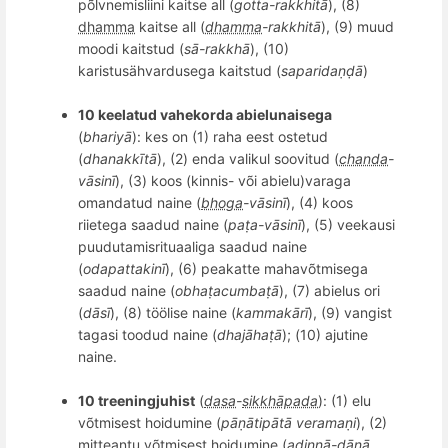
põlvnemisliini kaitse all (
gotta-rakkhitā
), (8)
dhamma
kaitse all (
dhamma
-rakkhitā
), (9) muud
moodi kaitstud (
sā-rakkhā
), (10)
karistusähvardusega kaitstud (
saparida
ṇḍā
)
10 keelatud vahekorda abielunaisega
(
bhariyā
): kes on (1) raha eest ostetud
(
dhanakkītā
), (2
) enda valikul soovitud (
chanda
-
v
āsinī
), (3
) koos
(kinnis- või abielu)varaga
omandatud naine (
bhoga
-v
āsinī
), (4) koos
riietega saadud naine (
paṭ
a-v
āsinī
), (5) veekausi
puudutamisrituaaliga saadud naine
(
odapattakinī
), (6) peakatte mahav
õ
tmisega
saadud naine (
obhaṭacumbaṭā
), (7) abielus ori
(
dāsī
), (8) töölise naine (
kammakārī
), (9
) vangi
st
tagasi toodud naine (
dhajāhaṭā
); (
10) ajutine
naine.
10 treeningjuhist
(
dasa
-
sikkhāpada
): (1) elu
v
õ
tmisest hoidumine (
pāṇātipātā
verama
ṇi
), (2)
mitteantu v
õ
tmisest hoidumine (
adinnā-dānā