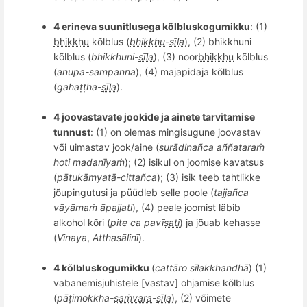
4 erineva suunitlusega kõlbluskogumikku
: (1)
bhikkhu
kõlblus (
bhikkhu
-
sīla
), (2) bhikkhuni
kõlblus (
bhikkhuni-
sīla
), (3) noor
bhikkhu
kõlblus
(
anupa-
sampanna
), (4) majapidaja kõlblus
(
gahaṭṭ
ha-
sīla
).
4 joovastavate jookide ja ainete tarvitamise
tunnust
: (1) on olemas mingisugune joovastav
v
õ
i uimastav jook/aine (
surādina
ñ
ca a
ññ
ataraṁ
hoti madanīyaṁ
); (2) i
sik
ul on joomise kavatsus
(
pātukāmyatā-
citta
ñ
ca
); (3) isik teeb tahtlikke
j
õ
upingutusi
ja püüdleb selle poole (
tajja
ñ
ca
vāyāmaṁ āpajjati
), (4) p
eale
joomist läbib
alkohol k
õ
ri (
pite ca pavī
sati
) ja jõuab kehasse
(
Vinaya
,
Atthasālinī
).
4 k
õ
lbluskogumikku
(
catt
ā
ro s
ī
lakkhandh
ā
) (1)
vabanemisjuhistele [vastav] ohjamise kõlblus
(
pāṭimokkha-
saṁvara
-
sīla
), (2) võimete