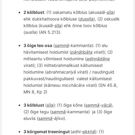
2 kõlblust
: (1) oskamatu kõlblus (
akusalā-
sīla
)
ehk dukkhattoova kõlbluse (
dussīla
), (2) oskuslik
k
õ
lblus (
kusalā-
sīla
) ehk
õ
nne toov k
õ
lblus
(
sus
īla
) (AN 5.213).
3 õ
ige te
o osa
(
sammā
-kammanta
): (1) elu
hävitamisest hoidumist (
pāṇātipāta
virati
); (2)
mitteantu v
õ
tmisest hoidumine (
adinnādāna
virati
); (3) mittebrahmalikust käitumisest
hoidumine (
abrahmacariyā virati
) / naudinguid
pakkuvast/naudingulisest valest käitumisest
hoidumist (
kā
mesu micch
ācā
ra virati
) (SN 45.8,
MN 8, Kp 2)
3 kõlblust
(
sīla
):
(1) õige kõne (
sammā
-
vācā
),
(2) õige tegu (
sammā
-
kammant
a
) ja (3) õige
eluviis (
sammā
-ājīvo
).
3 k
õ
rgema
t treeningut
(
adhi
-
sikkhā
): (1)