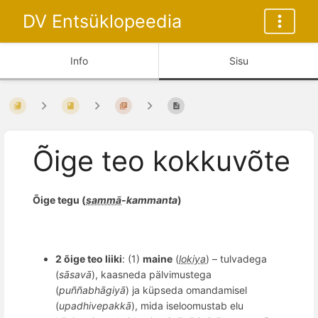
DV Entsüklopeedia
Info
Sisu
Õige teo kokkuvõte
Õ
ige tegu
(
sammā
-kammanta
)
2
õ
ige teo liiki
: (1)
maine
(
lokiya
) –
tulvadega
(
sāsavā
), kaasneda pälvimustega
(
pu
ññ
abh
āgiyā
) ja küpseda omandamisel
(
upadhivepakk
ā
), mida iseloomustab elu