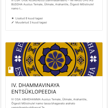
III OSA: ÕIGE KESKENDUS (sammāsamādhi) – NII NAGU ÕPETAS
BUDDHA Austus Temale, Ülimale, Arahantile, Õigesti Mõistnule!
namo t...
Lisatud 8 kuud tagasi
Muudetud 3 kuud tagasi
IV. DHAMMAVINAYA
ENTSÜKLOPEEDIA
IV OSA: ABHIDHAMMA Austus Temale, Ülimale, Arahantile,
Õigesti Mõistnule! namo tassa bhagavato arahato
sammāsambuddhassa! Te...