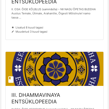
ENTSÜKLOPEEDIA
II. OSA: ÕIGE KÕLBLUS (sammāsīla) – NII NAGU ÕPETAS BUDDHA
Austus Temale, Ülimale, Arahantile, Õigesti Mõistnule! namo
tassa ...
Lisatud 8 kuud tagasi
Muudetud 3 kuud tagasi
III. DHAMMAVINAYA
ENTSÜKLOPEEDIA