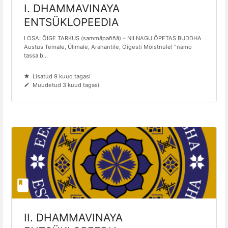
I. DHAMMAVINAYA
ENTSÜKLOPEEDIA
I OSA: ÕIGE TARKUS (sammāpaññā) – NII NAGU ÕPETAS BUDDHA
Austus Temale, Ülimale, Arahantile, Õigesti Mõistnule! "namo
tassa b...
Lisatud 9 kuud tagasi
Muudetud 3 kuud tagasi
II. DHAMMAVINAYA