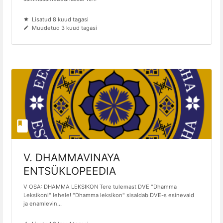
Lisatud 8 kuud tagasi
Muudetud 3 kuud tagasi
V. DHAMMAVINAYA
ENTSÜKLOPEEDIA
V OSA: DHAMMA LEKSIKON Tere tulemast DVE "Dhamma
Leksikoni" lehele! "Dhamma leksikon" sisaldab DVE-s esinevaid
ja enamlevin...