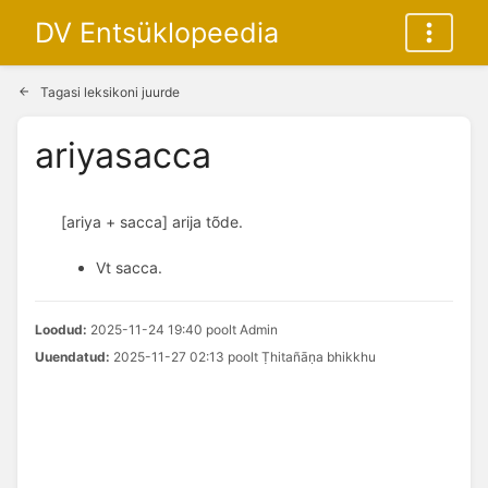
DV Entsüklopeedia
Tagasi leksikoni juurde
ariyasacca
[ariya + sacca] arija tõde.
Vt sacca.
Loodud:
2025-11-24 19:40 poolt Admin
Uuendatud:
2025-11-27 02:13 poolt Ṭhitañāṇa bhikkhu