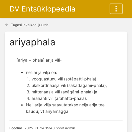
DV Entsüklopeedia
Tagasi leksikoni juurde
ariyaphala
[ariya + phala] arija vili-
neli arija vilja on: 
vooguastunu vili (sotāpatti-phala), 
ükskordnaasja vili (sakadāgāmi-phala), 
mittenaasja vili (anāgāmi-phala) ja 
arahanti vili (arahatta-phala). 
Neli arija vilja saavutatakse nelja arija tee
kaudu; vt ariyamagga.
Loodud:
2025-11-24 19:40 poolt Admin