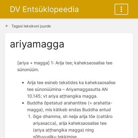
DV Entsüklopeedia
Tagasi leksikoni juurde
ariyamagga
[ariya + magga] 1: Arija tee; kaheksaosalise tee
sünonüüm.
Arija tee esineb tekstides ka kaheksaosalise
tee sünonüümina – Ariyamaggasutta AN
10.145; vt ariya aṭṭhangika magga.
Buddha õpetatud arahantitee (= arahatta-
magga), mis kätkeb endas Buddha antud
õige dhamma, sh nelja arija tõe (cattāro
ariyasacca), arija kaheksaosalise tee
(ariya aṭṭhangika magga) ning
sõltuvusliku tekkimise