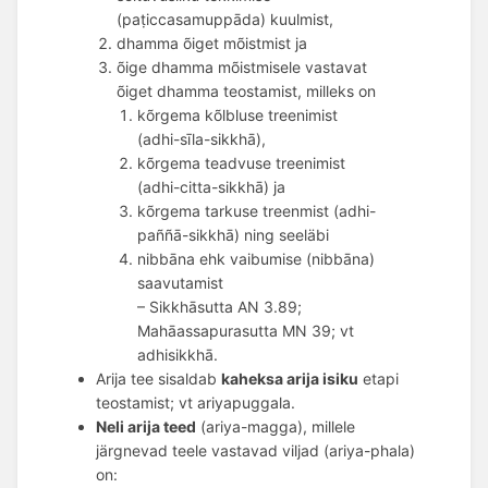
(paṭiccasamuppāda) kuulmist,
dhamma õiget mõistmist ja 
õige dhamma mõistmisele vastavat 
õiget dhamma teostamist, milleks on 
kõrgema kõlbluse treenimist 
(adhi-sīla-sikkhā), 
kõrgema teadvuse treenimist
(adhi-citta-sikkhā) ja
kõrgema tarkuse treenmist (adhi-
paññā-sikkhā) ning seeläbi 
nibbāna ehk vaibumise (nibbāna) 
saavutamist 
– Sikkhāsutta AN 3.89; 
Mahāassapurasutta MN 39; vt 
adhisikkhā. 
Arija tee sisaldab 
kaheksa arija isiku
 etapi 
teostamist; vt ariyapuggala. 
Neli arija teed
 (ariya-magga), millele 
järgnevad teele vastavad viljad (ariya-phala) 
on: