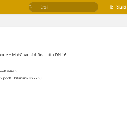
Riiulid
a vaade – Mahāparinibbānasutta DN 16.
oolt Admin
9 poolt Ṭhitañāṇa bhikkhu