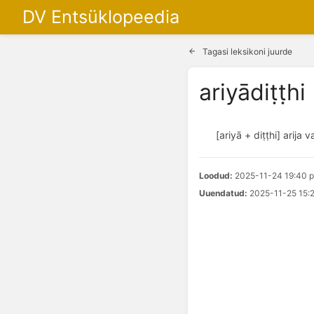
DV Entsüklopeedia
Tagasi leksikoni juurde
ariyādiṭṭhi
[ariyā + diṭṭhi] arij
Loodud:
2025-11-24 19:40 p
Uuendatud:
2025-11-25 15:2