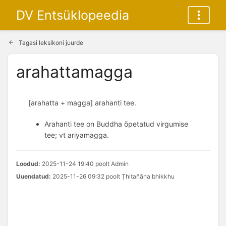
DV Entsüklopeedia
Tagasi leksikoni juurde
arahattamagga
[arahatta + magga] arahanti tee.
Arahanti tee on Buddha õpetatud virgumise
tee; vt ariyamagga.
Loodud:
2025-11-24 19:40 poolt Admin
Uuendatud:
2025-11-26 09:32 poolt Ṭhitañāṇa bhikkhu