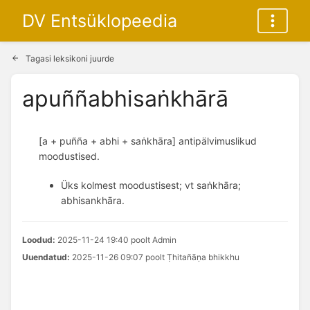
DV Entsüklopeedia
Tagasi leksikoni juurde
apuññabhisaṅkhārā
[a + puñña + abhi + saṅkhāra] antipälvimuslikud
moodustised.
Üks kolmest moodustisest; vt saṅkhāra;
abhisankhāra.
Loodud:
2025-11-24 19:40 poolt Admin
Uuendatud:
2025-11-26 09:07 poolt Ṭhitañāṇa bhikkhu