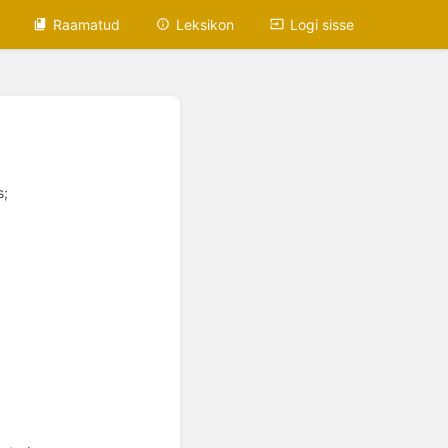
Raamatud
Leksikon
Logi sisse
; 