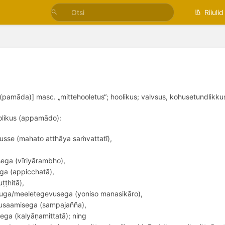
Riiulid
pamāda)] masc. „mittehooletus“; hoolikus; valvsus, kohusetundlikkus
olikus (appamādo): 
usse (mahato atthāya saṁvattatī), 
ega (vīriyārambho), 
ga (appicchatā), 
ṭṭhitā), 
uga/meeletegevusega (yoniso manasikāro), 
usaamisega (sampajañña), 
ega (kalyāṇamittatā); ning 