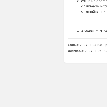
oskuslike dhamm
dhammade mitte
dhammānaṁ) – 
Antonüümid
: p
Loodud:
2025-11-24 19:40 p
Uuendatud:
2025-11-26 08:4