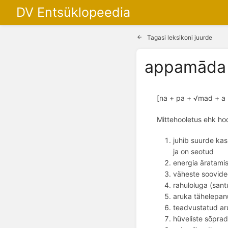
DV Entsüklopeedia
Tagasi leksikoni juurde
appamāda
[na + pa + √mad + a (
Mittehooletus ehk ho
juhib suurde kas
ja on seotud 
energia äratamis
väheste soovide
rahuloluga (santu
aruka tähelepan
teadvustatud ar
hüveliste sõprad