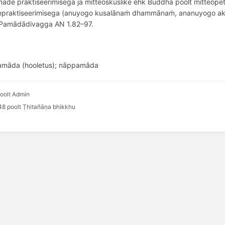
ade praktiseerimisega ja mitteoskuslike ehk Buddha poolt mitteõpe
praktiseerimisega (anuyogo kusalānaṁ dhammānaṁ, ananuyogo a
Pamādādivagga AN 1.82–97.
amāda (hooletus); nāppamāda
oolt Admin
8 poolt Ṭhitañāṇa bhikkhu