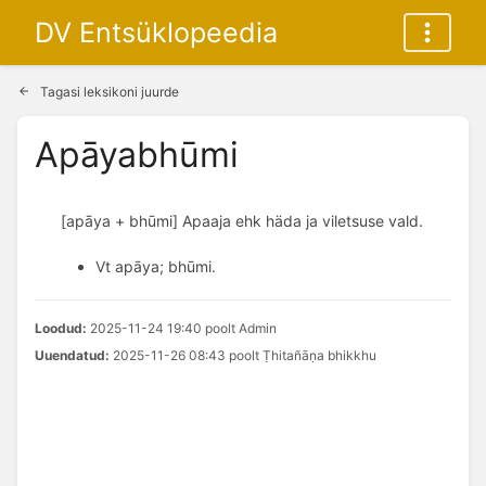
DV Entsüklopeedia
Tagasi leksikoni juurde
Apāyabhūmi
[apāya + bhūmi] Apaaja ehk häda ja viletsuse vald.
Vt apāya; bhūmi.
Loodud:
2025-11-24 19:40 poolt Admin
Uuendatud:
2025-11-26 08:43 poolt Ṭhitañāṇa bhikkhu