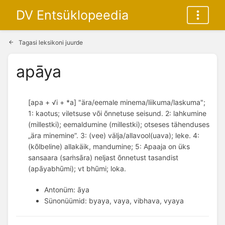
DV Entsüklopeedia
Tagasi leksikoni juurde
apāya
[apa + √i + *a] "ära/eemale minema/liikuma/laskuma";
1: kaotus; viletsuse või õnnetuse seisund. 2: lahkumine
(millestki); eemaldumine (millestki); otseses tähenduses
„ära minemine”. 3: (vee) välja/allavool(uava); leke. 4:
(kõlbeline) allakäik, mandumine; 5: Apaaja on üks
sansaara (saṁsāra) neljast õnnetust tasandist
(apāyabhūmi); vt bhūmi; loka.
Antonüm: āya
Sünonüümid: byaya, vaya, vibhava, vyaya