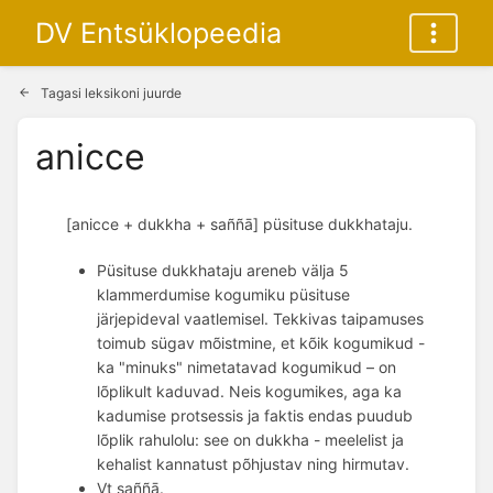
DV Entsüklopeedia
Tagasi leksikoni juurde
anicce
 [anicce + dukkha + saññā] püsituse dukkhataju.
Püsituse dukkhataju areneb välja 5
klammerdumise kogumiku püsituse
järjepideval vaatlemisel. Tekkivas taipamuses
toimub sügav mõistmine, et kõik kogumikud -
ka "minuks" nimetatavad kogumikud – on
lõplikult kaduvad. Neis kogumikes, aga ka
kadumise protsessis ja faktis endas puudub
lõplik rahulolu: see on dukkha - meelelist ja
kehalist kannatust põhjustav ning hirmutav.
Vt saññā.