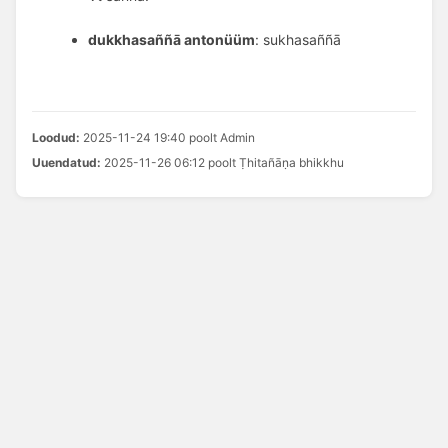
dukkhasaññā antonüüm
: sukhasaññā
Loodud:
2025-11-24 19:40 poolt Admin
Uuendatud:
2025-11-26 06:12 poolt Ṭhitañāṇa bhikkhu