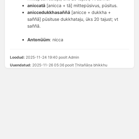
aniccatā
 [anicca + tā] mittepüsivus, püsitus. 
aniccedukkhasaññā
 [anicce + dukkha + 
saññā] püsituse dukkhataju, üks 20 tajust; vt 
saññā. 
Antonüüm
: nicca
Loodud:
2025-11-24 19:40 poolt Admin
Uuendatud:
2025-11-26 05:36 poolt Ṭhitañāṇa bhikkhu