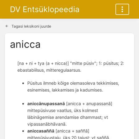
DV Entsüklopeedia
Tagasi leksikoni juurde
anicca
[na + ni + tya (a + nicca)] "mitte püsiv"; 1: püsitus; 2:
ebastabiilsus, mitteregulaarsus.
Püsitus ilmneb kõige olemasoleva tekkimises,
esinemises, lakkamises ja kadumises.
aniccānupassanā
 [anicca + anupassanā] 
mittepüsivuse vaatlus, üks kolmest 
läbinägemise arendamise dhammast; vt 
vipassanābhāvanā. 
aniccasaññā
 [anicca + saññā] 
mittepüsivustaju, üks 20 tajust; vt saññā. 