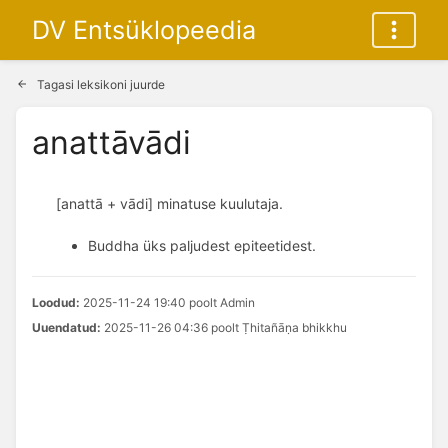
DV Entsüklopeedia
Tagasi leksikoni juurde
anattāvādi
[anattā + vādi] minatuse kuulutaja.
Buddha üks paljudest epiteetidest.
Loodud:
2025-11-24 19:40 poolt Admin
Uuendatud:
2025-11-26 04:36 poolt Ṭhitañāṇa bhikkhu