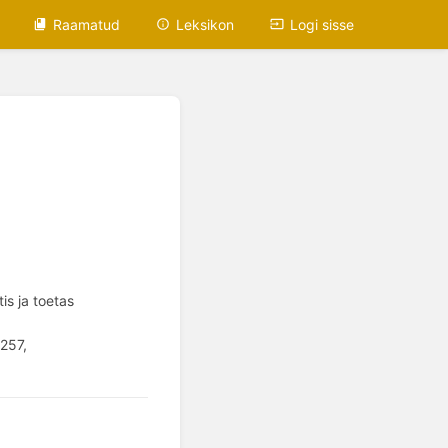
Raamatud
Leksikon
Logi sisse
is ja toetas
257,