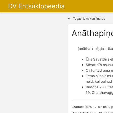
DV Entsüklopeedia
Tagasi leksikoni juurde
Anāthapiṇ
[anātha + piṇḍa + ika
Üks Sāvatthi's e
Sāvatthī's asunu
Oli tuntud oma 
Tema sünninimi o
neid, kel polnud
Buddha kuulutas
19. Chaṭṭhavagg
Loodud:
2025-12-07 18:07 p