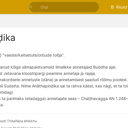
Riiulid
ḍika
] "vaeste/kaitsetute/orbude toitja".
lanud kõige silmapaistvamaid ilmalikke annetajaid Buddha ajal.
d Jetavana kloostripargi peamine annetaja ja rajaja.
erakordsete annetuste (dāna) ja annetamisest saadud rõõmu poolest.
li Sudatta. Nime Anāthapiṇḍika sai ta rahva käest, kes nägi, et ta toit
 midagi.
 ta parimaks (etadagga) annetajate seas – Chaṭṭhavagga AN 1.248–
a.
oolt Ṭhitañāṇa bhikkhu