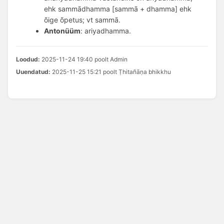
ehk sammādhamma [sammā + dhamma] ehk
õige õpetus; vt sammā.
Antonüüm
: ariyadhamma.
Loodud:
2025-11-24 19:40 poolt Admin
Uuendatud:
2025-11-25 15:21 poolt Ṭhitañāṇa bhikkhu