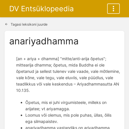
DV Entsüklopeedia
Tagasi leksikoni juurde
anariyadhamma
[an + ariya + dhamma] "mitte/anti-arija õpetus"; 
mittearija dhamma; õpetus, mida Buddha ei ole 
õpetanud ja sellest tulenev vale vaade, vale mõtlemine, 
vale kõne, vale tegu, vale eluviis, vale püüdlus, vale 
teadlikkus või vale keskendus – Ariyadhammasutta AN 
10.135. 
Õpetus, mis ei juhi virgumisteele, milleks on
arijatee; vt ariyamagga.
Loomus või olemus, mis pole puhas, üllas, õilis
ega silmapaistev.
anariyadhamma vastandiks on ariyadhamma,