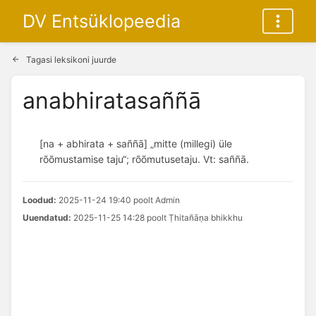
DV Entsüklopeedia
Tagasi leksikoni juurde
anabhiratasaññā
[na + abhirata + saññā] „mitte (millegi) üle
rõõmustamise taju“; rõõmutusetaju. Vt: saññā.
Loodud:
2025-11-24 19:40 poolt Admin
Uuendatud:
2025-11-25 14:28 poolt Ṭhitañāṇa bhikkhu