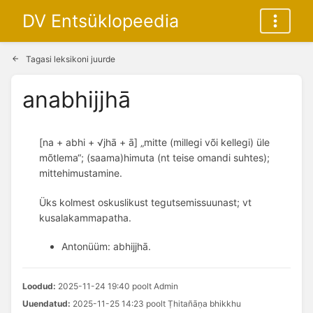
DV Entsüklopeedia
Tagasi leksikoni juurde
anabhijjhā
[na + abhi + √jhā + ā] „mitte (millegi või kellegi) üle 
mõtlema“; (saama)himuta (nt teise omandi suhtes); 
mittehimustamine. 
Üks kolmest oskuslikust tegutsemissuunast; vt
kusalakammapatha.
Antonüüm: abhijjhā. 
Loodud:
2025-11-24 19:40 poolt Admin
Uuendatud:
2025-11-25 14:23 poolt Ṭhitañāṇa bhikkhu