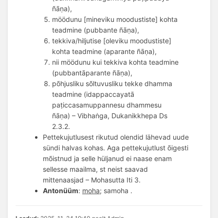
ñāṇa), 
möödunu [mineviku moodustiste] kohta 
teadmine (pubbante ñāṇa), 
tekkiva/hiljutise [oleviku moodustiste] 
kohta teadmine (aparante ñāṇa), 
nii möödunu kui tekkiva kohta teadmine
(pubbantāparante ñāṇa),
põhjusliku sõltuvusliku tekke dhamma
teadmine (idappaccayatā
paṭiccasamuppannesu dhammesu
ñāṇa) – Vibhaṅga, Dukanikkhepa Ds
2.3.2.
Pettekujutlusest rikutud olendid lähevad uude
sündi halvas kohas. Aga pettekujutlust õigesti
mõistnud ja selle hüljanud ei naase enam
sellesse maailma, st neist saavad
mittenaasjad – Mohasutta Iti 3.
Antonüüm
: 
moha
; samoha .