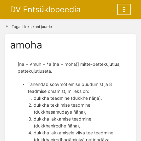
DV Entsüklopeedia
Tagasi leksikoni juurde
amoha
[na + √muh + *a (na + moha)] mitte-pettekujutlus, 
pettekujutluseta. 
Tähendab soovmõtlemise puudumist ja 8
teadmise omamist, milleks on:
dukkha teadmine (dukkhe ñāṇa), 
dukkha tekkimise teadmine 
(dukkhasamudaye ñāṇa), 
dukkha lakkamise teadmine 
(dukkhanirodhe ñāṇa), 
dukkha lakkamisele viiva tee teadmine 
(dukkhanirodhagāminiyā paṭipadāya 