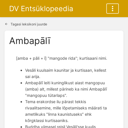
DV Entsüklopeedia
Tagasi leksikoni juurde
Ambapālī
[amba + pāli + ī] "mangode rida"; kurtisaani nimi.
Vesāli kuulsaim kaunitar ja kurtisaan, kellest
sai arija.
Ambapālī leiti kuninglikust aiast mangopuu
(amba) alt, millest pärineb ka nimi Ambapālī
"mangopuu tütarlaps".
Tema erakordse ilu pärast tekkis
rivaalitsemine, mille lõpetamiseks määrati ta
ametlikuks "linna kaunistuseks" ehk
kõrgklassi kurtisaaniks.
Buddha viimasel reisil Vesāli'sse kuulis