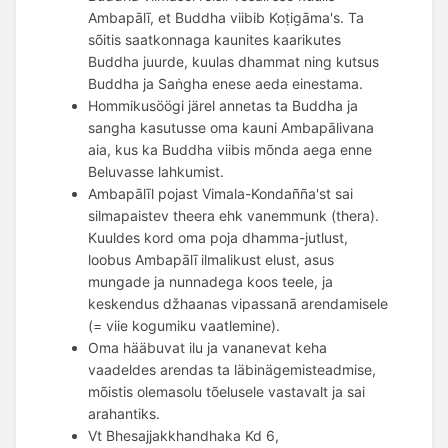
Ambapālī, et Buddha viibib Koṭigāma's. Ta
sõitis saatkonnaga kaunites kaarikutes
Buddha juurde, kuulas dhammat ning kutsus
Buddha ja Saṅgha enese aeda einestama.
Hommikusöögi järel annetas ta Buddha ja
sangha kasutusse oma kauni Ambapālivana
aia, kus ka Buddha viibis mõnda aega enne
Beluvasse lahkumist.
Ambapālīl pojast Vimala-Kondañña'st sai 
silmapaistev theera ehk vanemmunk (thera). 
Kuuldes kord oma poja dhamma-jutlust, 
loobus Ambapālī ilmalikust elust, asus 
mungade ja nunnadega koos teele, ja 
keskendus džhaanas vipassanā arendamisele 
(= viie kogumiku vaatlemine). 
Oma hääbuvat ilu ja vananevat keha 
vaadeldes arendas ta läbinägemisteadmise, 
mõistis olemasolu tõelusele vastavalt ja sai 
arahantiks. 
Vt Bhesajjakkhandhaka Kd 6,