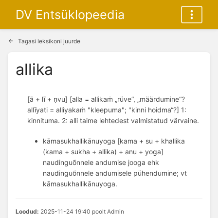
DV Entsüklopeedia
Tagasi leksikoni juurde
allika
[ā + lī + ṇvu] [alla = allikaṁ „rüve“, „määrdumine“?
allīyati = alliyakaṁ "kleepuma"; "kinni hoidma“?] 1:
kinnituma. 2: alli taime lehtedest valmistatud värvaine.
kāmasukhallikānuyoga [kama + su + khallika
(kama + sukha + allika) + anu + yoga]
naudinguõnnele andumise jooga ehk
naudinguõnnele andumisele pühendumine; vt
kāmasukhallikānuyoga.
Loodud:
2025-11-24 19:40 poolt Admin