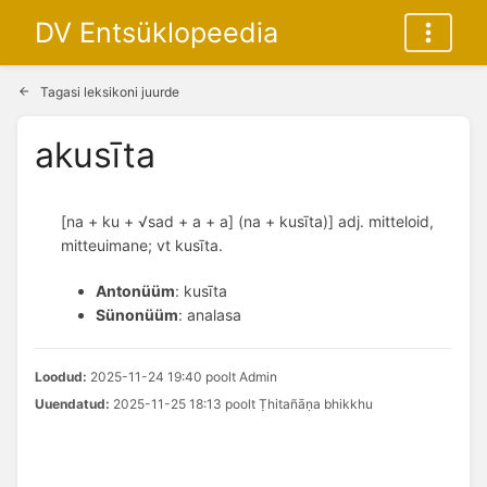
DV Entsüklopeedia
Tagasi leksikoni juurde
akusīta
[na + ku + √sad + a + a] (na + kusīta)] adj. mitteloid,
mitteuimane; vt kusīta.
Antonüüm
: kusīta
Sünonüüm
: analasa
Loodud:
2025-11-24 19:40 poolt Admin
Uuendatud:
2025-11-25 18:13 poolt Ṭhitañāṇa bhikkhu